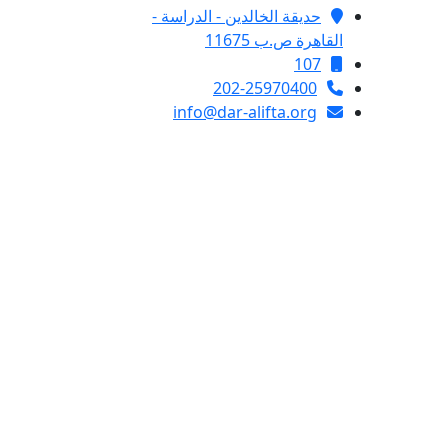
حديقة الخالدين - الدراسة -
القاهرة ص.ب 11675
107
202-25970400
info@dar-alifta.org