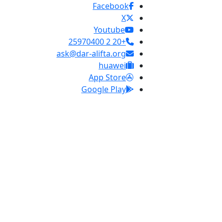
Facebook
X
Youtube
+20 2 25970400
ask@dar-alifta.org
huawei
App Store
Google Play