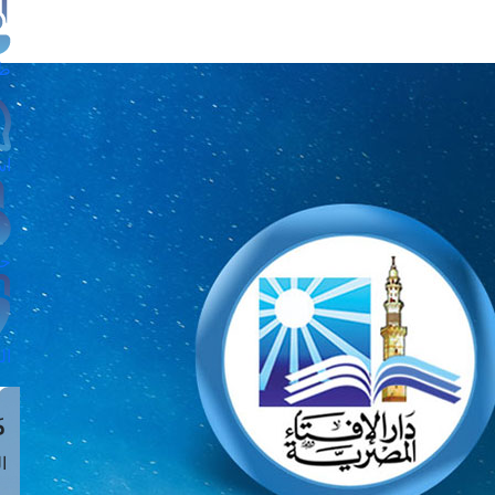
طل
اس
حج
ال
م
الق