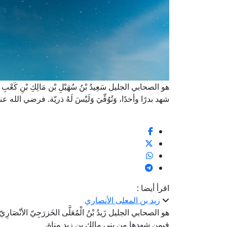
هو الصحابي الجليل سَعِيدُ بْنُ سُهَيْلِ بْن مَالِكِ بْنِ كَعْبِ بْن ع
شهد بدرًا وأحدًا، وَتُوُفِّيَ وَلَيْسَ لَهُ ذريّة. فرضي الله عن
اقرأ أيضا :
زيد بن المعلى الأنصاري
هو الصحابي الجليل زَيدُ بْنُ الْمُعَلَّى الخَزرَجِيّ الأنْص
فيمن شهدها من بني مالك بن زيد مناة.