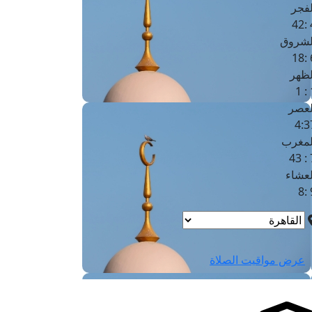
لفجر
4
لشروق
6
لظهر
1
لعصر
4:3
لمغرب
7 
لعشاء
9
عرض مواقيت الصلاة