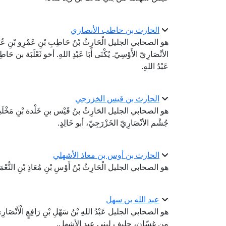
الحارث بن حاطب الأنصاري
هو الصحابي الجليل الْحَارِثُ بْنُ حَاطِبِ بْنِ عَمْرِو بْنِ عُبَيْدِ ب
الأنْصَارِيّ الأَوْسِيّ. يُكْنَى أَبَا عَبْدِ اللهِ. أخو ثَعْلَبَ
عَبْدُ اللهِ.
الحارث بن قيس الخزرجي
هو الصحابي الجليل الحَارِثُ بنُ قَيْس بنِ خَلْدة بْنِ مَخْلَدِ بْنِ ع
جُشْم الأنْصَارِيّ الخَزْرَجِيّ، أبو خَالِدٍ.
الحارث بن أوس بن معاذ الأشهلي
هو الصحابي الجليل الْحَارِثُ بْنُ أَوْسِ بْنِ مُعَاذِ بْنِ النُّعْمَانِ 
عبد الله بن سهل
هو الصحابي الجليل عَبْدُ اللهِ بْنُ سَهْلِ بْنِ رَافِعٍ الْأَنْصَار
من غسّان، حليف لبني عبد الأشهل.