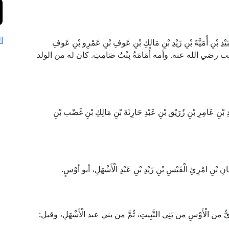
ا
ْنِ أُمَيَّةَ بْنِ زَيْدِ بْنِ مَالكِ بْنِ عَوفِ بْنِ عَمْرِو بْنِ عَوفِ
ة بن حَاطِب رضي الله عنه. وأمه أُمَامَةُ بِنْتُ صَامِتِ. كان له من الولد
َامِرِ بْنِ زُرَيْق بْنِ عَبْدِ حَارِثَةَ بْنِ مَالِكِ بْنِ غَضْب بْنِ
بْنِ امْرِئِ الْقَيْسِ بْنِ زَيْدِ بْنِ عَبْدِ الْأَشْهَلِ، أبو أوْسٍ.
ِيُّ من الْأَوْسِ من بَنِي النَّبِيتِ، ثُمَّ من بني عبد الْأَشْهَلِ، وقيل: