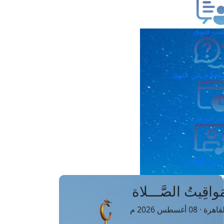
ب فتوى
تعلام عن فتوى
ز موعد
فتوى الهاتفية
َواقِيتُ الصَّـــلاة
اهرة · 08 أغسطس 2026 م