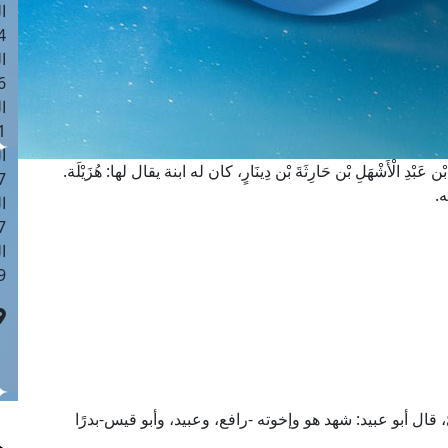
ا
 :42
ا
 :18
ا
 : 1
ا
َبْدِ الْأَشْهَلِ بْن حَارِثَةَ بْن دِينَارٍ، كان له ابنة يقال لها: هُزَيْلَة.
7
ه.
ا
: 43
ا
 :8
َارِيّ، قال أبو عبيد: شهد هو وإخوته -رافع، وعبيد، وأبو قيس-بدرًا