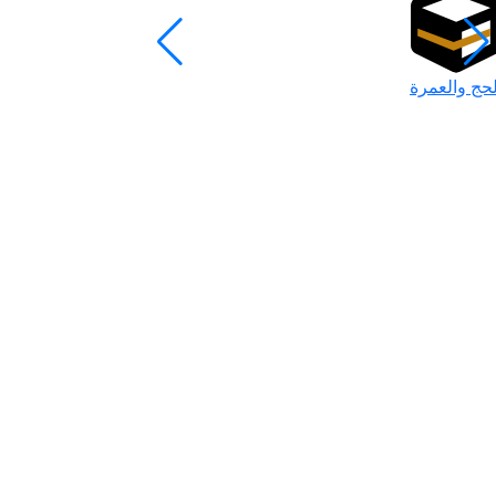
لحج والعمرة
رمضان