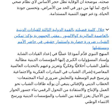
صحته، موضحة أن الوقاية تظل حجر الأساس لأي نظام صحي
ناجح، لما لها من دور في الحد من الأمراض، وتحسين جودة
الحياة، ودعم جهود التنمية المستدامة.
خلال كلمة فضيلته بالقمة الدولية الثالثة للقيادات الدينية
بالعاصمة الماليزية كوالالمبور ..مفتي الجمهورية يؤكد: تمكين
الشباب ضرورة حضارية واستثمار حقيقي في حاضر الأمم
ومستقبلها
المنهج النبوي قدَّم أنموذجًا عمليًّا في إعداد القيادات الشابة
وإسناد المسؤوليات الكبرى إليها-المؤسسات الدينية مطالَبة
بتأهيل الشباب أخلاقيًّا وفكريًّا وتعزيز وعيهم بالتحديات العالمية
المعاصرة-إشراك الشباب في المبادرات الفكرية والاجتماعية
وترسيخ قيم الوسطية والتعايش ضروري لبناء المجتمعات-
الخطاب الديني والإفتائي ينبغي أن يوجِّه طاقات الشباب نحو
العمل والإنتاج والاستفادة من التحول الرقمي-بناء جسور الحوار
بين الأجيال يعزز الثقة بين الشباب والمؤسسات الدينية ويرسخ
الانتماء الوطني