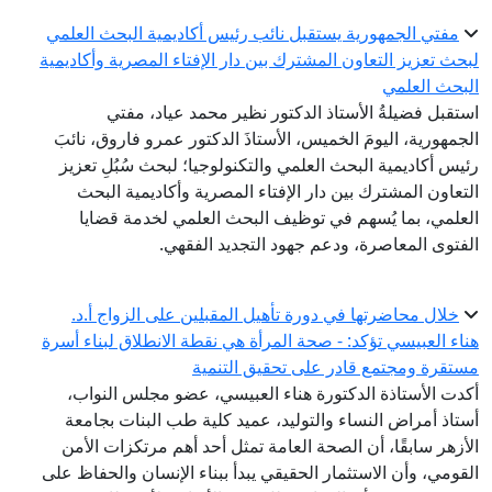
مفتي الجمهورية يستقبل نائب رئيس أكاديمية البحث العلمي
لبحث تعزيز التعاون المشترك بين دار الإفتاء المصرية وأكاديمية
البحث العلمي
استقبل فضيلةُ الأستاذ الدكتور نظير محمد عياد، مفتي
الجمهورية، اليومَ الخميس، الأستاذَ الدكتور عمرو فاروق، نائبَ
رئيس أكاديمية البحث العلمي والتكنولوجيا؛ لبحث سُبُلِ تعزيز
التعاون المشترك بين دار الإفتاء المصرية وأكاديمية البحث
العلمي، بما يُسهم في توظيف البحث العلمي لخدمة قضايا
الفتوى المعاصرة، ودعم جهود التجديد الفقهي.
خلال محاضرتها في دورة تأهيل المقبلين على الزواج أ.د.
هناء العبيسي تؤكد: - صحة المرأة هي نقطة الانطلاق لبناء أسرة
مستقرة ومجتمع قادر على تحقيق التنمية
أكدت الأستاذة الدكتورة هناء العبيسي، عضو مجلس النواب،
أستاذ أمراض النساء والتوليد، عميد كلية طب البنات بجامعة
الأزهر سابقًا، أن الصحة العامة تمثل أحد أهم مرتكزات الأمن
القومي، وأن الاستثمار الحقيقي يبدأ ببناء الإنسان والحفاظ على