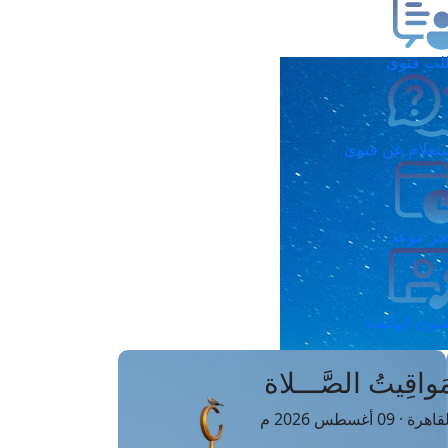
ب فتوى
تعلام عن فتوى
ز موعد
فتوى الهاتفية
َواقِيتُ الصَّـــلاة
اهرة · 09 أغسطس 2026 م