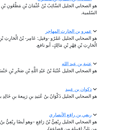
هو الصحابي الجليل السَّائِبُ بْنُ عُثْمَانَ بْنِ مَظْعُونِ بْنِ حَب
السّلمية.
عمرو بن الحارث المهاجر
هو الصحابي الجليل عَمْرُو -وقيل: عَامِر- بْنُ الْحَارِثِ بْنِ زُهَيْرِ ب
الْحَارِثِ بْنِ فِهْرِ بْنِ مَالِكٍ، أبو نافع.
عتبة بن عبد الله
هو الصحابي الجليل عُتْبَةُ بْنُ عَبْدِ اللَّهِ بْنِ صَخْرِ بْنِ خَنْس
ذكوان بن عبيد
هو الصحابي الجليل ذَكْوَانُ بنُ عُبَيدِ بنِ رَبِيعةَ بنِ خَالِدِ بنِ
ربعي بن رافع الأنصاري
هو الصحابي الجليل رِبْعِيُّ بْنُ رَافِعِ –وهو أيضًا رِبْعِيُّ بنُ أَبِي رِب
من بَلِيٍّ (قبيلة من قضاعة)،