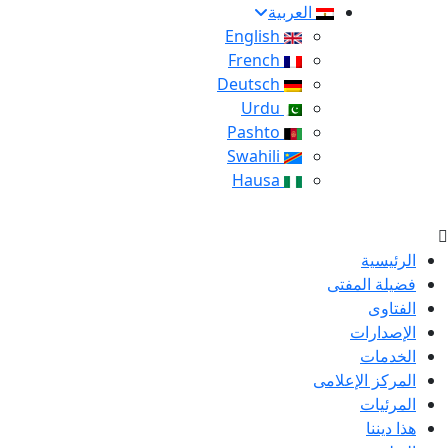
العربية
English
French
Deutsch
Urdu
Pashto
Swahili
Hausa
الرئيسية
فضيلة المفتى
الفتاوى
الإصدارات
الخدمات
المركز الإعلامى
المرئيات
هذا ديننا