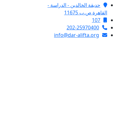
حديقة الخالدين - الدراسة -
القاهرة ص.ب 11675
107
202-25970400
info@dar-alifta.org