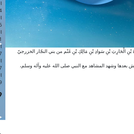
ا
 :43
ا
 :18
ا
 : 0
ا
ةَ بْنِ الْحَارِثِ بْنِ سَوادِ بْنِ مَالِكِ بْنِ غَنْم من بني النجّار الخزرجيّ
7
ا
 عاش بعدها وشهد المشاهد مع النبي صلى الله عليه وآله وسلم،
: 42
ا
 :7