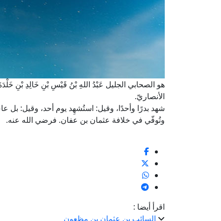
هو الصحابي الجليل عَبْدُ اللهِ بْنُ قَيْسِ بْنِ خَالِدِ بْنِ خَلْدَ
الأنصاريّ.
شهد بدرًا وأحدًا، وقيل: استُشهِد يوم أحد، وقيل: بل
وتُوفّي في خلافة عثمان بن عفان. فرضي الله عنه.
اقرأ أيضا :
السائب بن عثمان بن مظعون