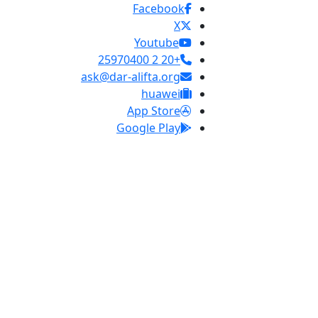
Facebook
X
Youtube
+20 2 25970400
ask@dar-alifta.org
huawei
App Store
Google Play