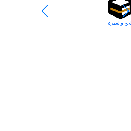
لحج والعمرة
رمضان