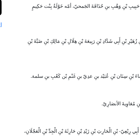
ِيبِ بْنِ وَهْبِ بنِ حُذَافَةَ الجَمحيّ، أمّه خَوْلَةُ بِنْت حَكِيمٍ
ا
ْنِ أَبِي شَدَّادِ بْنِ رَبِيعَةَ بْنِ هِلَالِ بْنِ مَالِكِ بْنِ ضَبَّةَ بْنِ
َاءَ بْنِ سِنَان بْنِ عُبَيْد بنِ عدِيّ بنِ غَنْمِ بْن كَعْبِ بنِ سلمة.
 مُعَاوِيةَ الأنصَارِيّ.
ْعِيّ- بْنِ الْحَارِثِ بْنِ زَيْدِ بْنِ حَارِثَةَ بْنِ الْجِدِّ بْنِ الْعَجْلَانِ،