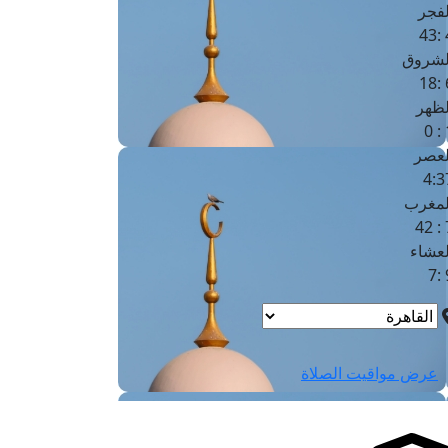
لفجر
4
لشروق
6
لظهر
1
لعصر
4:3
لمغرب
7 
لعشاء
9
عرض مواقيت الصلاة