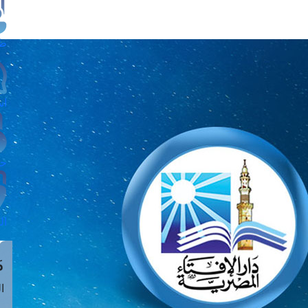
طل
اس
حج
ال
م
الق