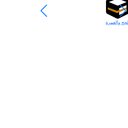
لحج والعمرة
رمضان