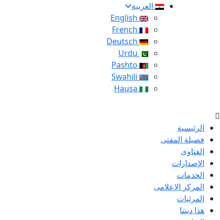
العربية
English
French
Deutsch
Urdu
Pashto
Swahili
Hausa
الرئيسية
فضيلة المفتى
الفتاوى
الإصدارات
الخدمات
المركز الإعلامى
المرئيات
هذا ديننا