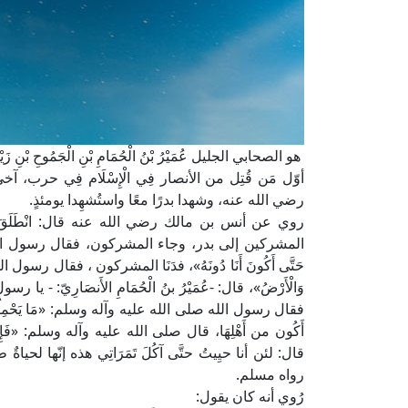
هو الصحابي الجليل عُمَيْرُ بْنُ الْحُمَامِ بْنِ الْجَمُوحِ بْنِ زَيْدِ
أوّل مَن قُتِل من الأنصار فِي الْإِسْلَام فِي حرب،
رضي الله عنه، وشهدا بدرًا معًا واستُشهِدا يومئذٍ.
روي عن أنس بن مالك رضي الله عنه قال: انْطَلَق
المشركين إلى بدر، وجاء المشركون، فقال رسول الله صلى الل
حَتَّى أَكُونَ أَنَا دُونَهُ»، فدَنَا المشركون ، فقال رسول ال
وَالْأَرْضُ»، قال: -عُمَيْرُ بنُ الْحُمَامِ الأَنصَارِيّ: - يا رسو
فقال رسول الله صلى الله عليه وآله وسلم: «مَا يَحْمِلُكَ عَلَى 
أَكُون من أَهْلِهَا، قال صلى الله عليه وآله وسلم: «فَإِنَّكَ
قال: لئن أنا حيِيتُ حتَّى آكُلَ تَمَرَاتِي هذه إنّها لحياةٌ طو
رواه مسلم.
رُوي أنه كان يقول: