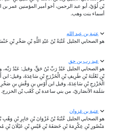
بْن لُؤَيْ، أبو عبد الرحمن، أخو أمير المؤمنين عمر بن 
أسماء بنت وهب.
عتبة بن عبد الله
هو الصحابي الجليل عُتْبَةُ بْنُ عَبْدِ اللَّهِ بْنِ صَخْرِ بْنِ خَنْس
عبد رب بن حق
هو الصحابي الجليل عَبْدُ رَبِّ بْنُ حَقٍّ، وقيل: عَبْدُ رَبِّه
بْنِ ثَعْلَبَةَ بْنِ طَرِيفِ بْنِ الْخَزْرَجِ بْنِ سَاعِدَةَ، وقيل: ابن أَوْ
الْخَزْرَجِ بْنِ سَاعِدَةَ، وقيل ابن أَوْسِ بنِ وَقْشِ بنِ صَخْرِ ب
سَلَمَة الأنصَاريّ، من بني ساعدة بْن كَعْب بْن الخزرج.
عتبة بن غزوان
هو الصحابي الجليل عُتْبَةُ بْنُ غَزْوَانَ بْنِ جَابِرِ بْنِ وَهْبِ بْنِ 
مَنْصُورِ بْنِ عِكْرِمَةَ بْنِ خَصَفَةَ بْنِ قَيْسِ بْنِ عَيْلَانَ