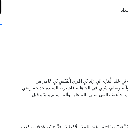
داد
ا
 عَبْدِ الْعُزَّى بْنِ زَيْدِ بْنِ امْرِئِ الْقَيْسِ بْنِ عَامِرِ من
ه وآله وسلم، سُبِي في الجاهلية فاشترته السيدة خديجة رضي
، فأعتقه النبي صلى الله عليه وآله وسلم وتبنّاه قبل
َّى بْنِ رِيَاحِ بْنِ عَبْدِ اللهِ بْنِ قُرْطِ بْنِ رَزَّاحِ بْنِ عَدِيّ بنِ كعْبِ