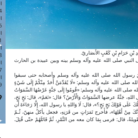
ا
 :41
ا
 :17
ا
 : 1
ا
 بْنِ حَرَامِ بْنِ كَعْبٍ الأَنصَاريّ.
8
 آخى النبي صلى الله عليه وآله وسلم بينه وبين عبيدة بن الحارث
ا
: 44
َ رسول الله صلى الله عليه وآله وسلم وأصحابه حتى سبقوا
ا
ه عليه وآله وسلم: «لَا يُقَدِّمَنَّ أَحَدٌ مِنْكُمْ إِلَى شَيْءٍ
 :9
له صلى الله عليه وآله وسلم: «قُومُوا إِلَى جَنَّةٍ عَرْضُهَا السَّمَوَاتُ
ل اللهِ، جَنَّةٌ عرضها السَّمَوَاتُ وَالْأَرْضُ؟ قال: «نَعَمْ»، قال: بَخٍ بَخٍ،
قَوْلِكَ بَخٍ بَخٍ؟»، قال: لَا وَاللهِ يا رسول الله، إِلَّا رَجَاءَةَ أَن
 مِنْ أَهْلِهَا»، فأَخرج تَمَرَاتٍ من قَرَنِهِ، فجعل يأكلُ منهنّ، ثُـمّ
يلةٌ، قال: فرمى بِمَا كان معه من التَّمْرِ، ثُمَّ قَاتَلَهُمْ حتّى قُتِلَ.