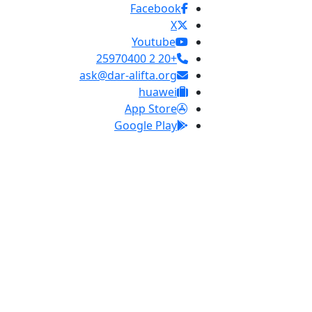
Facebook
X
Youtube
+20 2 25970400
ask@dar-alifta.org
huawei
App Store
Google Play