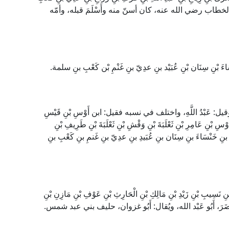
الخطاب رضي الله عنه، كان أسنّ منه وأَسْلَمَ قبله، وأمّه
َاءَ بْنِ سِنَان بْنِ عُبَيْد بنِ عدِيّ بنِ غَنْمِ بْن كَعْبِ بنِ سلمة.
، وقيل: عَبْدُ اللَّهِ، واختلف في نسبه فقيل: ابن أَوْسِ بْنِ قَيْسِ
سِ بْنِ عَامِرِ بْنِ ثَعْلَبَةَ بْنِ وَقْشِ بْنِ ثَعْلَبَةَ بْنِ طَرِيفِ بْنِ
نِ خَنْسَاءَ بنِ سِنَان بنِ عُبَيدِ بنِ عدِيّ بنِ غَنمِ بنِ كَعْبِ بنِ
نَسِيبِ بْنِ زَيْدِ بْنِ مَالِكِ بْنِ الْحَارِثِ بْنِ عَوْفِ بْنِ مَازِنِ بْنِ
 بْنِ مُضَرَ، أَبُو عَبْد الله، ويُقال: أَبُو غزوان، حليف بني عبد شمس.