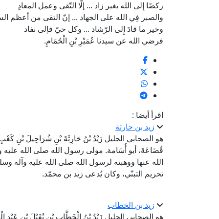
ركضًا إِلى الله بغير زاد ... إلّا التّقى وعمل المعادِ
والصبر فِي الله على الجهاد ... إنّ التقى من أعظم الس
وخير ما قادَ إِلى الرّشاد ... وكل حيّ فإلى نفاد
فرضي الله عن سيدنا عُمَيْرِ بْنِ الْحُمَامِ.
اقرأ أيضا :
زيد بن حارثة
هو الصحابي الجليل زَيْدُ بْنُ حَارِثَةَ بْنِ شُرَاحِيلَ بْنِ كَعْبِ بْنِ
قُضَاعَةَ، أبو أُسَامة. مولى رسول الله صلى الله علي
الله عنها ووهبته لرسول الله صلى الله عليه وآله وسلم
تحريم التبنّي، وكان يُدعى زيد بن محمّد.
زيد بن الخطاب
هو الصحابي الجليل زَيْدُ بْنُ الْخَطَّابِ بْنِ نُفَيْلَ بْنِ عَبْدِ الْعُز