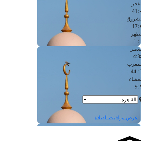
لفجر
4
لشروق
6
لظهر
1
لعصر
4:3
لمغرب
7 
لعشاء
9
عرض مواقيت الصلاة