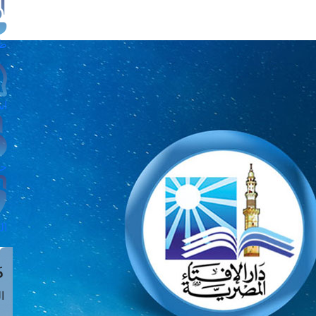
طل
اس
حج
ال
م
الق