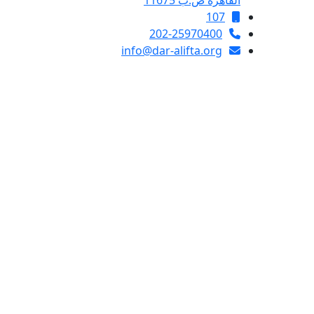
القاهرة ص.ب 11675
107
202-25970400
info@dar-alifta.org