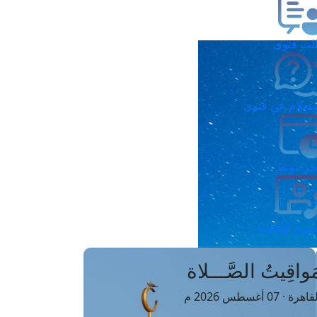
ب فتوى
تعلام عن فتوى
ز موعد
فتوى الهاتفية
َواقِيتُ الصَّـــلاة
اهرة · 07 أغسطس 2026 م