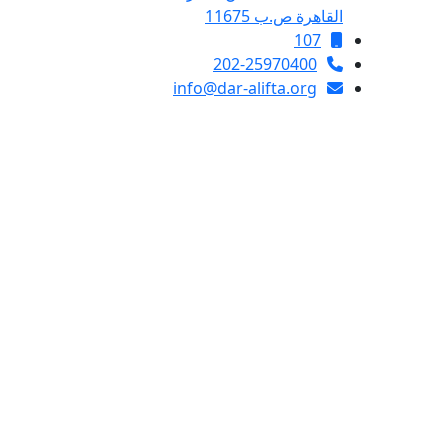
القاهرة ص.ب 11675
107
202-25970400
info@dar-alifta.org