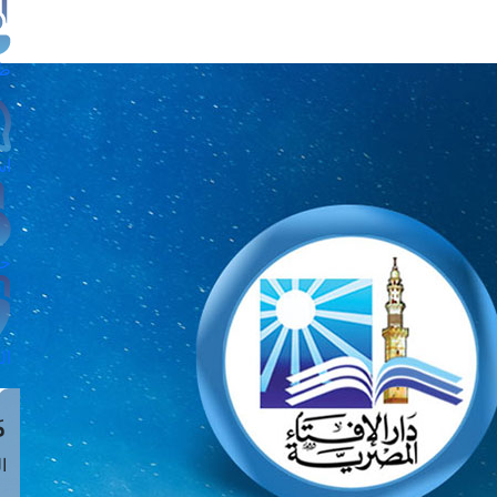
طل
اس
حج
ال
م
الق