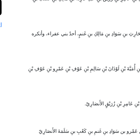
ا
َارِثِ بنِ سَوَادِ بنِ مَالِكِ بنِ غَنمٍ، أحدُ بني عفراء، وأنكره
ُمَيَّةَ بْنِ لَوْذَانَ بْنِ سَالِمِ بْنِ عَوْفِ بْنِ عَمْرِو بْنِ عَوْفِ بْنِ
نِ عَامِرِ بْنِ زُرَيْقٍ الأَنصَارِيّ.
ن عَمْرو بن سَوَادِ بنِ غَنمِ بنِ كَعْبِ بنِ سَلَمَةَ الأَنصَارِيّ