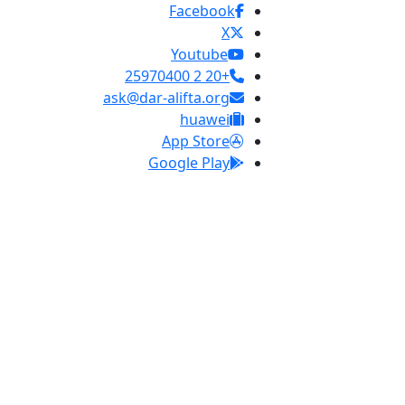
Facebook
X
Youtube
+20 2 25970400
ask@dar-alifta.org
huawei
App Store
Google Play