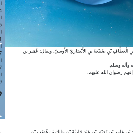
ا
 :42
ا
 :18
ا
 : 1
ا
ْنِ الْعَطَّافِ بْنِ ضُبَيْعَةَ بنِ الأَنْصَارِيّ الأَوسيّ. ويقال: عُمَير بن
7
ا
ه وآله وسلم.
: 43
زاقهم رضوان الله عليهم.
ا
 :8
َامِرِ بْنِ زُرَيْق بْنِ عَبْدِ حَارِثَةَ بْنِ مَالِكِ بْنِ غَضْب بْنِ