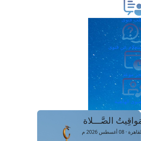
ب فتوى
تعلام عن فتوى
ز موعد
فتوى الهاتفية
َواقِيتُ الصَّـــلاة
اهرة · 08 أغسطس 2026 م