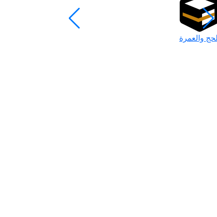
لحج والعمرة
رمضان