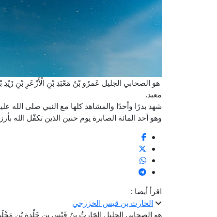
هو الصحابي الجليل عَمرُو بْنُ مَعْبَدِ بْنِ الْأَزْعَرِ بْنِ زَيْدِ ب
معبد.
شهد بدرًا وأحدًا والمشاهد كلها مع النبي صلى الله علي
وهو أحد المائة الصابرة يوم حنين الذين تكفّل الله بأر
اقرأ أيضا :
الحارث بن قيس الخزرجي
هو الصحابي الجليل الحَارِثُ بنُ قَيْس بنِ خَلْدة بْنِ مَخْلَدِ بْنِ ع