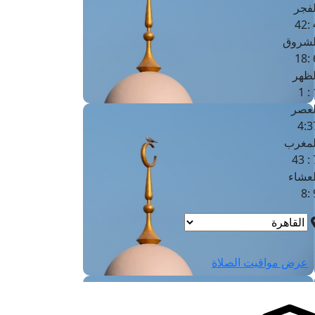
لفجر
4
لشروق
6
لظهر
1
لعصر
4:3
لمغرب
7 
لعشاء
9
عرض مواقيت الصلاة