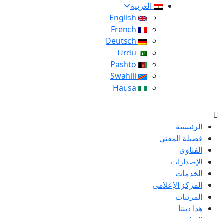
العربية
English
French
Deutsch
Urdu
Pashto
Swahili
Hausa
الرئيسية
فضيلة المفتى
الفتاوى
الإصدارات
الخدمات
المركز الإعلامى
المرئيات
هذا ديننا