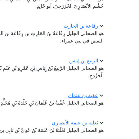
جُشْم الأنْصَارِيّ الخَزْرَجِيّ، أبو خَالِدٍ.
رفاعة بن الحارث
هو الصحابي الجليل رِفَاعَةُ بنُ الحَارِثِ بنِ رِفَاعَةَ بنِ الح
البعض في بني عفراء.
الربيع بن إياس
هو الصحابي الجليل الرَّبِيعُ بْنُ إِيَاسِ بْنِ عَمْرِو بْنِ غَنْمِ بْنِ أ
الْخَزْرَجِ.
عقبة بن عثمان
هو الصحابي الجليل عُقْبَةُ بْنُ عُثْمَانَ بْنِ خَلْدَةَ بْنِ مُخَلَّدِ بْ
ثعلبة بن عنمة الأنصاري
هو الصحابي الجليل ثَعْلَبَةُ بْنُ عَنَمَةَ بْنُ عَدِيِّ بْنِ نَابِي ب