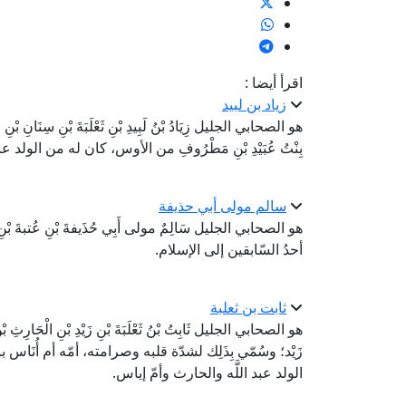
اقرأ أيضا :
زياد بن لبيد
هو الصحابي الجليل زِيَادُ بْنُ لَبِيدِ بْنِ ثَعْلَبَةَ بْنِ سِنَانِ بْنِ 
بِنْتُ عُبَيْدِ بْنِ مَطْرُوفِ من الأوس، كان له من الولد عب
سالم مولى أبي حذيفة
هو الصحابي الجليل سَالِمٌ مولى أَبِي حُذَيفةَ بْنِ عُتبةَ بْنِ رَ
أحدُ السّابقين إلى الإسلام.
ثابت بن ثعلبة
هو الصحابي الجليل ثَابِتُ بْنُ ثَعْلَبَةَ بْنِ زَيْدِ بْنِ الْحَارِث
زَيْد؛ وسُمّي بِذَلِك لشدّة قلبه وصرامته، أمّه أم أُ
الولد عبد اللَّه والحارث وأمّ إياس.