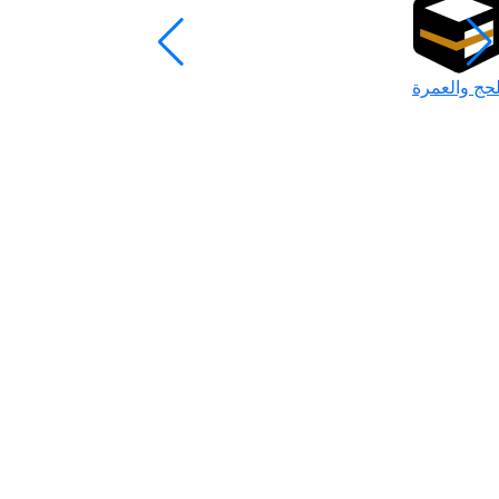
لحج والعمرة
رمضان