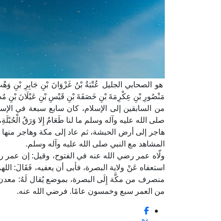
هو الصحابي الجليل عُتْبَةُ بْنُ غَزْوَانَ بْنِ جَابِرِ بْنِ وَهْبِ بْ
مَنْصُورِ بْنِ عِكْرِمَةَ بْنِ خَصَفَةَ بْنِ قَيْسِ بْنِ عَيْلَانَ
من السابقين إلى الإسلام، كان سابع سبعة في الإسلام؛ ر
صلى الله عليه وآله وسلم ما لنا طَعَامٌ إِلا وَرَقُ الْحُبْلَةِ، 
هاجر إلى أرض الحبشة، ثم عاد إلى مكة وهاجر منها إل
المشاهد مع النبي صلى الله عليه وآله وسلم.
ولّاه عمر رضي الله عنه في الفتوح، وقيل: إن عمر رضي
استعفاه عَنْ ولاية البصرة، فأبى أن يعفيه، فَقَالَ: ا
منصرف من مكَّة إِلَى البصرة، بموضع يُقال لَهُ: م
من العمر سبع وخمسون عامًا. فرضي الله عنه.