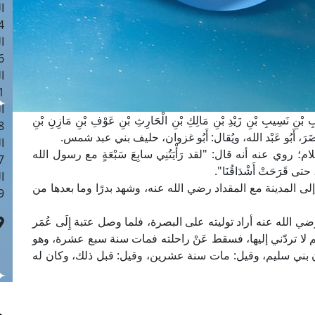
ا
 :41
ا
 :17
ا
 : 1
ا
نِ نَسِيبِ بْنِ زَيْدِ بْنِ مَالِكِ بْنِ الْحَارِثِ بْنِ عَوْفِ بْنِ مَازِنِ بْنِ
8
 بْنِ مُضَرَ، أَبُو عَبْد الله، ويُقال: أَبُو غزوان، حليف بني عبد شمس.
ا
وي عنه أنه قال: "لقد رَأْيَتُنِي سابِعَ سَبْعَةٍ مع رسول الله
: 44
حتى قَرَحَتْ أَشْدَاقُنَا".
ا
ى المدينة مع المقداد رضي الله عنه، وشهد بدرًا وما بعدها من
 :9
 الله عنه أراد توليته على البصرة، فلما وصل عتبة إِلَى عُمَر
للهم لا تردّني إليها، فسقط عَنْ راحلته فمات سنة سبع عشرة، وهو
عدن بني سليم، وقيل: مات سنة عشرين، وقيل: قبل ذلك، وكان له