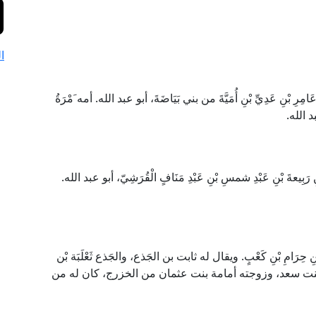
ا
عَامِرِ بْنِ عَدِيِّ بْنِ أُمَيَّةَ من بني بَيَاضَةَ، أبو عبد الله. أمه َمْرَةُ
د الله.
بِيعةَ بْنِ عَبْدِ شمسِ بْنِ عَبْدِ مَنَافٍ الْقُرَشِيّ، أبو عبد الله.
ِ بْنِ حِرَامِ بْنِ كَعْبٍ. ويقال له ثابت بن الجَذع، والجَذع ثَعْلَبَة بْن
نَاس بنت سعد، وزوجته أمامة بنت عثمان من الخزرج، كان له من