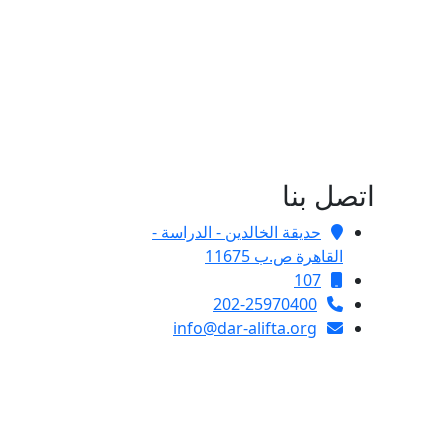
اتصل بنا
حديقة الخالدين - الدراسة -
القاهرة ص.ب 11675
107
202-25970400
info@dar-alifta.org