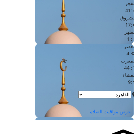
لفجر
4
لشروق
6
لظهر
1
لعصر
4:3
لمغرب
7 
لعشاء
9
عرض مواقيت الصلاة