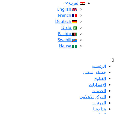
العربية
English
French
Deutsch
Urdu
Pashto
Swahili
Hausa
الرئيسية
فضيلة المفتى
الفتاوى
الإصدارات
الخدمات
المركز الإعلامى
المرئيات
هذا ديننا