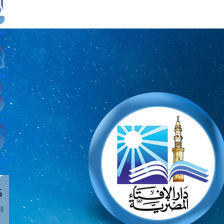
طل
اس
حج
ال
م
الق