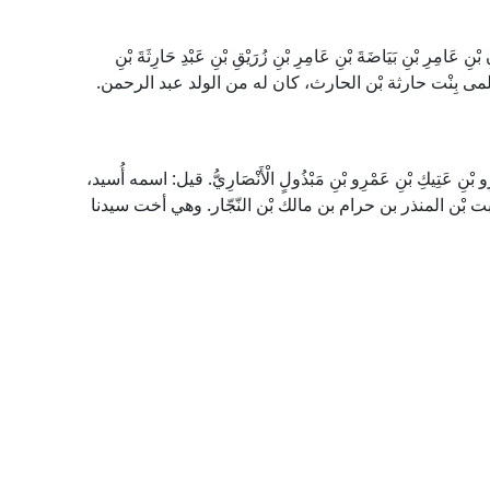
َامِرِ بْنِ بَيَاضَةَ بْنِ عَامِرِ بْنِ زُرَيْقِ بْنِ عَبْدِ حَارِثَةَ بْنِ
ّ، أمه سلمى بِنْت حارثة بْن الحارث، كان له من الولد عبد الرحمن.
 بْنِ عَتِيكِ بْنِ عَمْرِو بْنِ مَبْذُولٍ الْأَنْصَارِيُّ. قيل: اسمه أُسيد،
ثابت بْن المنذر بن حرام بن مالك بْن النّجّار. وهي أخت سيدنا