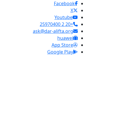
Facebook
X
Youtube
+20 2 25970400
ask@dar-alifta.org
huawei
App Store
Google Play