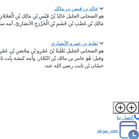
خالد بن قيس بن مالك
هو الصحابي الجليل خَالِدُ بْنُ قَيْسِ بْنِ مَالِكِ بْنِ الْعَجْلانِ بْنِ ع
مَالِكِ بْنِ غَضْبِ بْنِ جُشَمِ بْنِ الْخَزْرَجِ الأنصَارِي
ثعلبة بن عمرو الأنصاري
هو الصحابي الجليل ثَعْلَبَةُ بْنُ عَمْرِو بْنِ مِحْصَنِ بْنِ عَمْرِو
وقيل: هُوَ عامر بن مالك بْن النّجّار، وأمه كبشة بِنْت 
حسّان بْن ثابت رضي الله عنه.
اتصل بنا
حجز موعد