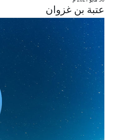
عتبة بن غزوان