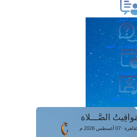
ب فتوى
تعلام عن فتوى
ز موعد
فتوى الهاتفية
َواقِيتُ الصَّـــلاة
اهرة · 07 أغسطس 2026 م