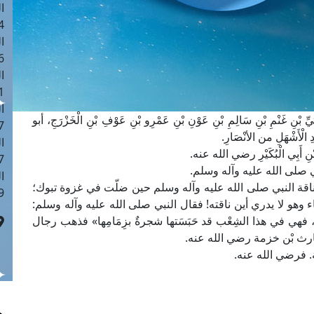
ا
 :42
ا
 :18
ا
 : 1
ا
بْنِ غَنْمِ بْنِ سَالِمِ بْنِ عَوْنِ بْنِ عَمْرِو بْنِ عَوْفِ بْنِ الْخَزْرَجِ، أبو
7
ْأَشْهَلِ من الأنْصَارِ.
ا
َبِي الْبُكَيْرِ رضي الله عنه.
: 43
ي صلى الله عليه وآله وسلم.
ا
اقة النبي صلى الله عليه وآله وسلم حين ضلّت في غزوة تبوك؛
 :8
وهو لا يدري أين ناقته! فقال النبي صلى الله عليه وآله وسلم:
لهُ عليها، فهي في هذا الشِعْب قد حَبَسَتها شجرةٌ بزِمَامِها» فذهب رجال
رث بْن خزمة رضي الله عنه.
ة. فرضي الله عنه.