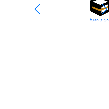
لحج والعمرة
رمضان