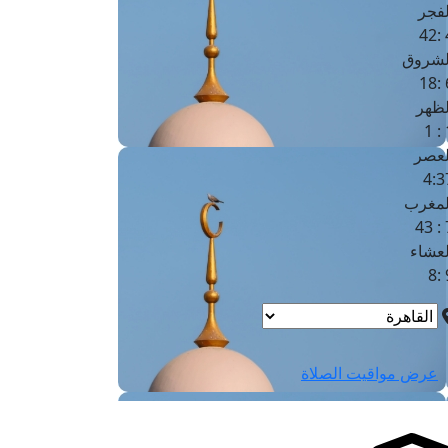
لفجر
4
لشروق
6
لظهر
1
لعصر
4:3
لمغرب
7 
لعشاء
9
عرض مواقيت الصلاة