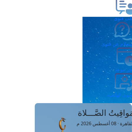
ب فتوى
تعلام عن فتوى
ز موعد
فتوى الهاتفية
َواقِيتُ الصَّـــلاة
اهرة · 08 أغسطس 2026 م