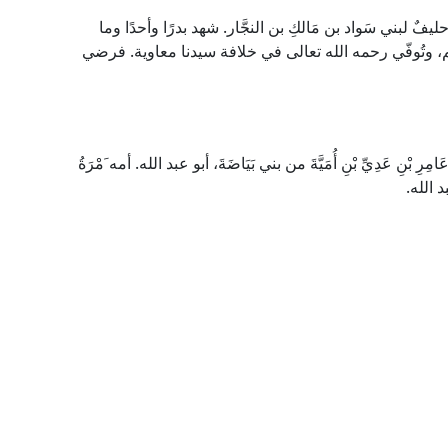
 حليفٌ لبني سَواد بن مَالكِ بن النجَّار. شهد بدرًا وأحدًا وما
، وتُوفّي رحمه الله تعالى في خلافة سيدنا معاوية. فرضي
عَامِرِ بْنِ عَدِيِّ بْنِ أُمَيَّةَ من بني بَيَاضَةَ، أبو عبد الله. أمه َمْرَةُ
د الله.