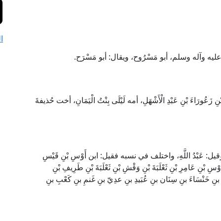
ا
ه عليه وآله وسلم، أبو مَسْرُوح، ويقال: أبو مَسْرَح.
 زَعُورَاءَ بْنِ عَبْدِ الْأَشْهَلِ، أمه لَيْلَى بِنْتُ الْيَمَانِ، أخت حُذيفةَ
، وقيل: عَبْدُ اللَّهِ، واختلف في نسبه فقيل: ابن أَوْسِ بْنِ قَيْسِ
سِ بْنِ عَامِرِ بْنِ ثَعْلَبَةَ بْنِ وَقْشِ بْنِ ثَعْلَبَةَ بْنِ طَرِيفِ بْنِ
نِ خَنْسَاءَ بنِ سِنَان بنِ عُبَيدِ بنِ عدِيّ بنِ غَنمِ بنِ كَعْبِ بنِ