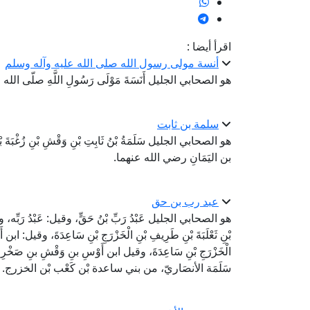
اقرأ أيضا :
أنسة مولى رسول الله صلى الله عليه وآله وسلم
هو الصحابي الجليل أَنَسَةَ مَوْلَى رَسُولِ اللَّهِ صلّى الل
سلمة بن ثابت
هو الصحابي الجليل سَلَمَةُ بْنُ ثَابِتِ بْنِ وَقْشِ بْنِ زُغْبَةَ بْنِ
بن اليَمَانِ رضي الله عنهما.
عبد رب بن حق
هو الصحابي الجليل عَبْدُ رَبِّ بْنُ حَقٍّ، وقيل: عَبْدُ رَبِّه
بْنِ ثَعْلَبَةَ بْنِ طَرِيفِ بْنِ الْخَزْرَجِ بْنِ سَاعِدَةَ، وقيل: ابن أَوْ
الْخَزْرَجِ بْنِ سَاعِدَةَ، وقيل ابن أَوْسِ بنِ وَقْشِ بنِ صَخْرِ ب
سَلَمَة الأنصَاريّ، من بني ساعدة بْن كَعْب بْن الخزرج.