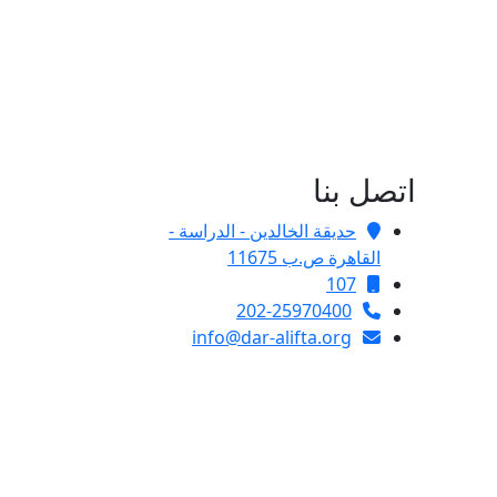
اتصل بنا
حديقة الخالدين - الدراسة -
القاهرة ص.ب 11675
107
202-25970400
info@dar-alifta.org