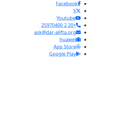
Facebook
X
Youtube
+20 2 25970400
ask@dar-alifta.org
huawei
App Store
Google Play