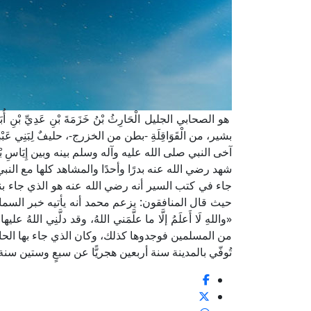
هو الصحابي الجليل الْحَارِثُ بْنُ خَزَمَةَ بْنِ عَدِيِّ بْنِ أُبَيِّ 
بشير، من الْقَوَاقِلَةِ -بطن من الخزرج-، حليفٌ لِبَنِي عَبْدِ ال
آخى النبي صلى الله عليه وآله وسلم بينه وبين إِيَاسِ بْنِ أ
شهد رضي الله عنه بدرًا وأحدًا والمشاهد كلها مع النب
جاء في كتب السير أنه رضي الله عنه هو الذي جاء بن
حيث قال المنافقون: يزعم محمد أنه يأتيه خبر السماء 
«واللهِ لَا أَعلَمُ إلَّا ما علَّمَني اللهُ، وقد دلَّنِي ال
من المسلمين فوجدوها كذلك، وكان الذي جاء بها الحا
تُوفّي بالمدينة سنة أربعين هجريًّا عن سبعٍ وستين سن