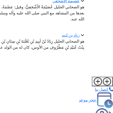
عصيمة الأشجعي
هو الصحابي الجليل عُصَيْمَةُ الأَشْجَعِيُّ، وقيل: عِصْمَةُ،
بعدها من المشاهد مع النبي صلى الله عليه وآله وسلم
الله عنه.
زياد بن لبيد
هو الصحابي الجليل زِيَادُ بْنُ لَبِيدِ بْنِ ثَعْلَبَةَ بْنِ سِنَانِ بْنِ 
بِنْتُ عُبَيْدِ بْنِ مَطْرُوفِ من الأوس، كان له من الولد عب
اتصل بنا
حجز موعد