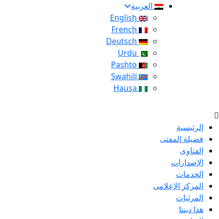
العربية
English
French
Deutsch
Urdu
Pashto
Swahili
Hausa
الرئيسية
فضيلة المفتى
الفتاوى
الإصدارات
الخدمات
المركز الإعلامى
المرئيات
هذا ديننا