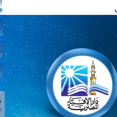
طل
اس
حج
ال
م
الق