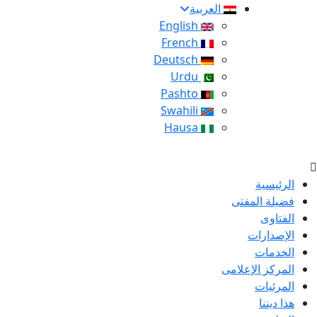
العربية
English
French
Deutsch
Urdu
Pashto
Swahili
Hausa
الرئيسية
فضيلة المفتى
الفتاوى
الإصدارات
الخدمات
المركز الإعلامى
المرئيات
هذا ديننا