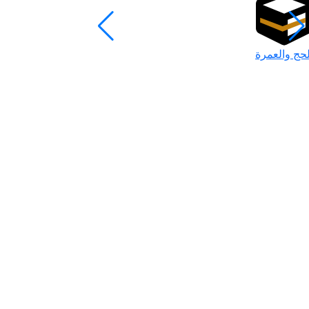
لحج والعمرة
رمضان