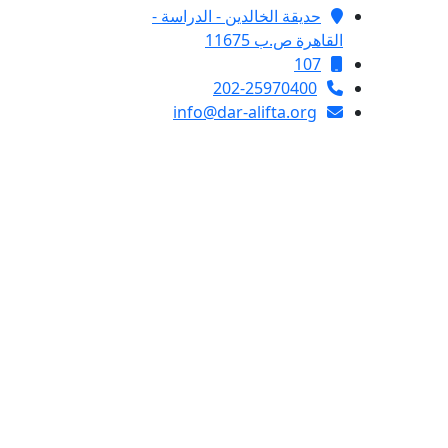
حديقة الخالدين - الدراسة -
القاهرة ص.ب 11675
107
202-25970400
info@dar-alifta.org