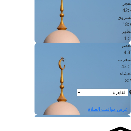
لفجر
4
لشروق
6
لظهر
1
لعصر
4:3
لمغرب
7 
لعشاء
9
عرض مواقيت الصلاة