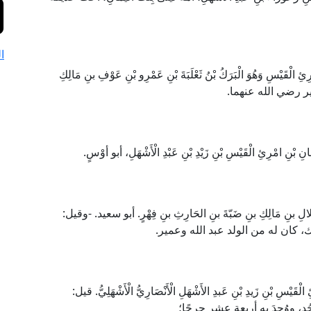
ا
الْقَيْسِ وَهُوَ الْبَرَكُ بْنُ ثَعْلَبَةَ بْنِ عَمْرِو بْنِ عَوْفِ بنِ مَالِكِ
ُبير رضي الله عنهما.
بْنِ امْرِئِ الْقَيْسِ بْنِ زَيْدِ بْنِ عَبْدِ الْأَشْهَلِ، أبو أوْسٍ.
لالِ بنِ مَالِكِ بنِ ضَبّةَ بنِ الحَارِثِ بنِ فِهْرٍ. أبو سعيد. -وقيل:
، كان له من الولد عبد الله وعمير.
َيْسِ بْنِ زَيدِ بْنِ عَبدِ الأَشْهَلِ الْأَنْصَارِيُّ الْأَشْهَلِيُّ. قيل:
ُدٍ، ووُجِدَ به أربعة عشر جرحًا؛