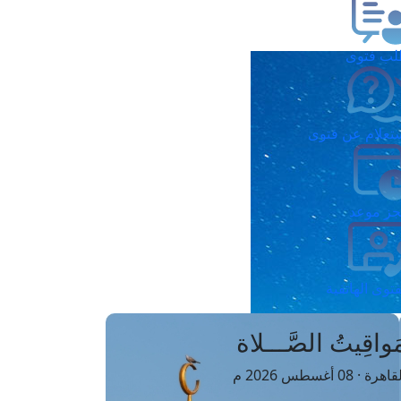
ب فتوى
تعلام عن فتوى
ز موعد
فتوى الهاتفية
َواقِيتُ الصَّـــلاة
اهرة · 08 أغسطس 2026 م