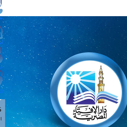
طل
اس
حج
ال
م
الق