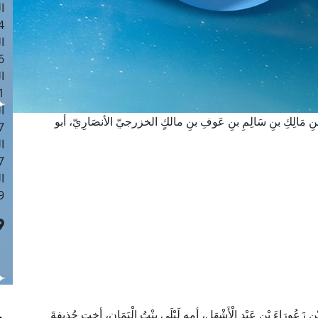
ا
 :42
ا
 :18
ا
 : 1
ا
ِ مَالِكِ بنِ سَالِمِ بنِ عَوفِ بنِ مالكٍ الخزرجيّ الأنصَارِيّ، أبو
7
ا
: 43
ا
 :8
 زَعُورَاءَ بْنِ عَبْدِ الْأَشْهَلِ، أمه لَيْلَى بِنْتُ الْيَمَانِ، أخت حُذيفةَ