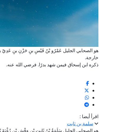
هو الصحابي الجليل عَمْرُو بْنُ قَيْسِ بنِ حَزْنِ بنِ عَدِيّ بن
خارجة.
ذكره ابن إسحاق فيمن شهد بدرًا. فرضي الله عنه.
اقرأ أيضا :
سلمة بن ثابت
هو الصحابي الجليل سَلَمَةُ بْنُ ثَابِتِ بْنِ وَقْشِ بْنِ زُغْبَةَ بْنِ