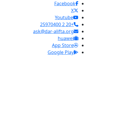
Facebook
X
Youtube
+20 2 25970400
ask@dar-alifta.org
huawei
App Store
Google Play