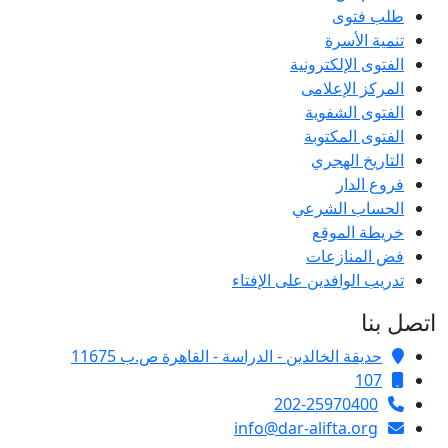
طلب فتوى
تنمية الأسرة
الفتوى الإلكترونية
المركز الإعلامى
الفتوى الشفوية
الفتوى المكتوبة
التاريخ الهجري
فروع الدار
الحساب الشرعي
خريطة الموقع
فض المنازعات
تدريب الوافدين على الإفتاء
اتصل بنا
حديقة الخالدين - الدراسة - القاهرة ص.ب 11675
107
202-25970400
info@dar-alifta.org