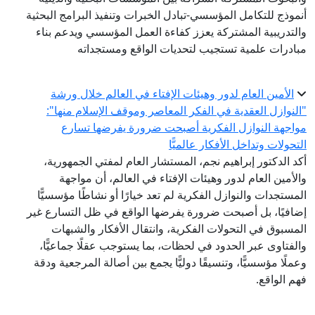
أنموذج للتكامل المؤسسي-تبادل الخبرات وتنفيذ البرامج البحثية
والتدريبية المشتركة يعزز كفاءة العمل المؤسسي ويدعم بناء
مبادرات علمية تستجيب لتحديات الواقع ومستجداته
الأمين العام لدور وهيئات الإفتاء في العالم خلال ورشة
"النوازل العقدية في الفكر المعاصر وموقف الإسلام منها":
مواجهة النوازل الفكرية أصبحت ضرورة يفرضها تسارع
التحولات وتداخل الأفكار عالميًّا
أكد الدكتور إبراهيم نجم، المستشار العام لمفتي الجمهورية،
والأمين العام لدور وهيئات الإفتاء في العالم، أن مواجهة
المستجدات والنوازل الفكرية لم تعد خيارًا أو نشاطًا مؤسسيًّا
إضافيًا، بل أصبحت ضرورة يفرضها الواقع في ظل التسارع غير
المسبوق في التحولات الفكرية، وانتقال الأفكار والشبهات
والفتاوى عبر الحدود في لحظات، بما يستوجب عقلًا جماعيًّا،
وعملًا مؤسسيًّا، وتنسيقًا دوليًّا يجمع بين أصالة المرجعية ودقة
فهم الواقع.