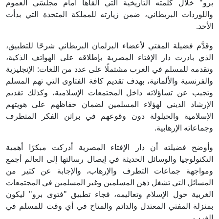
برو" خلال كلمته التاريخية التي ألقاها أمام مجلسَي العموم
واللوردات البريطاني، ضمن زيارته للمملكة المتحدة التي بدأت
الأحد.
وقدَّم فضيلة المفتي لأعضاء البرلمان البريطاني شرحًا للتطبيق،
الذي بادرت دار الإفتاء المصرية بإطلاقه على الهواتف الذكية،
وتقدمه للمسلم في الغرب مشتملًا على عدد من اللغات: الإنجليزية
والفرنسية والألمانية، بهدف تقديم كافة الفتاوى التي تهم المسلم
وتجيب عن تساؤلاته داخل المجتمعات الإسلامية، وكذلك تقديم
الإرشاد الديني لهؤلاء المسلمين لضمان حفاظهم على هويتهم
الإسلامية والحيلولة دون وقوعهم في براثن الفكر المتطرف
وجماعاته الإرهابية.
وأوضح فضيلته أن دار الإفتاء المصرية أدركت مبكرًا أهمية
التكنولوجيا والوسائل الحديثة في إيصال رسالتها إلى العالم أجمع
ومواجهة جماعات التطرف والإرهاب، والإجابة عن كثير من
المسائل التي تشغل ذهن المسلمين وغير المسلمين في المجتمعات
الغربية حول الإسلام وتعاليمه، فجاء تطبيق "فتوى برو" ليكون
بمنزلة المفتي المعتدل والدائم والمتاح في أي وقت للمسلم في
الغرب.