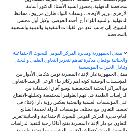
بمحافظة الدقهلية، بحضور السيد الأستاذ الدكتور أسامة
الأزهري، وزير الأوقاف، وسعادة اللواء طارق مرزوق، محافظ
الدقهلية، والسيد اللواء أ.ح. أحمد العوضي، وكيل أول مجلس
الشيوخ، إلى جانب عددٍ من القيادات التنفيذية والدينية والشعبية
بالمحافظة.
مفتي الجمهورية ومديرة المركز القومي للبحوث الاجتماعية
والجنائية يوقعان مذكرة تفاهم لتعزيز التعاون العلمي والبحثي
وتبادل الخبرات المؤسسية
مفتي الجمهورية:دار الإفتاء المصرية تؤمن بتكامل الأدوار بين
المؤسسات الوطنية كونه أهم ركائز بناء الوعي الرشيد-التعاون
مع المراكز البحثية المتخصصة يوسع آفاق الاستفادة من
الدراسات العلمية في فهم الظواهر المجتمعية وتحليلها-الانفتاح
على المؤسسات العلمية والبحثية يعكس رؤية دار الإفتاء في
تجسيد التعاون مع مختلف مؤسسات الدولة لخدمة الصالح
العام-مديرة المركز القومي للبحوث الاجتماعية والجنائية:تعزيز
التعاون مع دار الإفتاء المصرية يفتح آفاقًا رحبة لتنفيذ الدراسات
والبحوث المشتركة-الشراكة بين المؤسسات البحثية والدينية