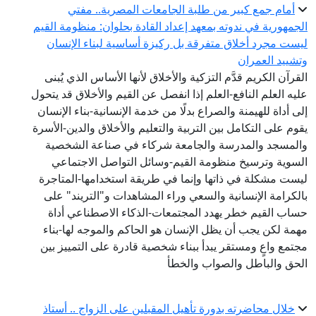
أمام جمع كبير من طلبة الجامعات المصرية.. مفتي
الجمهورية في ندوته بمعهد إعداد القادة بحلوان: منظومة القيم
ليست مجرد أخلاق متفرقة بل ركيزة أساسية لبناء الإنسان
وتشييد العمران
القرآن الكريم قدَّم التزكية والأخلاق لأنها الأساس الذي يُبنى
عليه العلم النافع-العلم إذا انفصل عن القيم والأخلاق قد يتحول
إلى أداة للهيمنة والصراع بدلًا من خدمة الإنسانية-بناء الإنسان
يقوم على التكامل بين التربية والتعليم والأخلاق والدين-الأسرة
والمسجد والمدرسة والجامعة شركاء في صناعة الشخصية
السوية وترسيخ منظومة القيم-وسائل التواصل الاجتماعي
ليست مشكلة في ذاتها وإنما في طريقة استخدامها-المتاجرة
بالكرامة الإنسانية والسعي وراء المشاهدات و"التريند" على
حساب القيم خطر يهدد المجتمعات-الذكاء الاصطناعي أداة
مهمة لكن يجب أن يظل الإنسان هو الحاكم والموجه لها-بناء
مجتمع واعٍ ومستقر يبدأ ببناء شخصية قادرة على التمييز بين
الحق والباطل والصواب والخطأ
خلال محاضرته بدورة تأهيل المقبلين على الزواج .. أستاذ