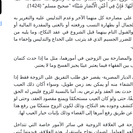
فَإِنَّ فِي أَعْيُنِ الْأَنْصَارِ شَيْئًا» "صحيح مسلم" (1424).
 على مصارحة كل منهما الآخر وعدم التدليس عليه والتغرير به
ا
لجمال أو بطهارة النسب ورفعته أو بالغنى والمقدرة المالية أو
لقبول التام بينهما قبل الشروع في عقد النكاح، وما يليه من
 للضرر الجسيم الذي قد يترتب على الخداع والتدليس وإخفاء ما
.
ية والمصارحة بين الزوجين في أمورهما، مثل ما إذا حدث كتمان
ن الفقهاء فيما يعتبر عيبًا يجيز الفسخ وما لا يعتبر.
 الديار المصرية- يقصر حق طلب التفريق على الزوجة فقط إذا
 الشفاء منه أو يمكن بعد زمن طويل، وسواء أكان ذلك العيب
م حدث بعد العقد ولم ترض به، أما بالنسبة للزوج فليس له الحق
ا، حتى ولو كان العيب مستحكمًا ويمنع مقصود العقد، وحتى لو
شف وجوده بعد النكاح، وذلك لكون الزوج متمكنًا مِن رفع هذا
َّا عن طريق رفع أمرها إلى القضاء وذلك بإثبات خيار العيب لها.
رحة في العلاقة الزوجية في سائر الأمور خاصة التي تتداخل
أهم العوامل لضمان نجاح واستقرار هذه العلاقة، فبدونها تُبنى