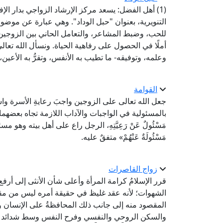
(1) أهل الفضل: يسعد مركز الإرشاد الزواجي بدار ال
التنويرية، بعنوان "حبل الوداد". وهي عبارة عن موض
للحب، وضبط المشاعر، والتعامل الحاني بين الزوجين.
أملًا في الحصول على رفاهية الحياة. ونسأل الله تعال
وعلمه، وتوفيقه- ما تطيب به الأنفس، وتقرُّ به الأعين،
القوامة
جعل الله تعالى على الزوجين واجبَ رعايةِ الأسرة واس
بالمسئولية في الواجبات والآداب اللازمة تجاه بعضهما؛ حيث ي
مَسْئُولٌ عَنْ رَعِيَّتِهِ، الرجل راع على أهل بيته وهو مسئول عنهم، 
مَسْئُولَةٌ عَنْهُمْ» متفقٌ عليه.
زواج القاصرات
قرر الإسلامُ كرامة المرأة وأعلى شأن الأنثى إلى أرفع 
الشهوات؛ لأنه عقد غليظ في حقيقة أمره ليس من مقص
المقصود منه إلى جانب ذلك المحافظةُ على الإنسان وتح
والسكن الروحي والنفسي وفرح النفس وسط شدائد الحياة وم