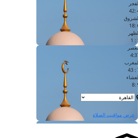
لفجر
4
لشروق
6
لظهر
1
لعصر
4:3
لمغرب
7 
لعشاء
9
عرض مواقيت الصلاة