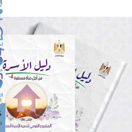
طل
اس
حج
ال
م
الق