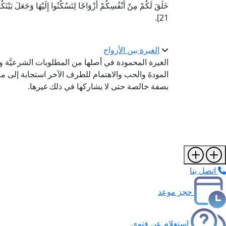
خَلَقَ لَكُمْ مِنْ أَنْفُسِكُمْ أَزْوَاجًا لِتَسْكُنُوا إِلَيْهَا وَجَعَلَ بَيْنَ
21].
الغيرة بين الأزواج
الغيرة المحمودة في أصلها من المطلوبات الشرعيَّة وا
المودةَ والحب والاهتمام للطرف الآخر استجابة إلى 
بصفة خالصة حتى لا يشاركها في ذلك غيرها.
اتصل بنا
حجز موعد
استعلام عن فتوى