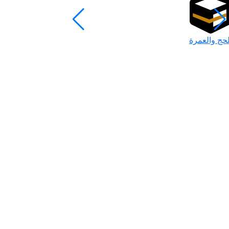
لحج والعمرة
رمضان