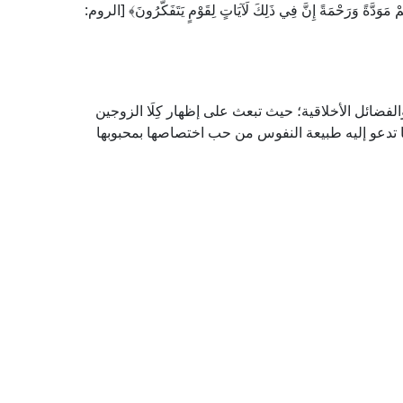
كُمْ مَوَدَّةً وَرَحْمَةً إِنَّ فِي ذَلِكَ لَآيَاتٍ لِقَوْمٍ يَتَفَكَّرُونَ﴾ [الروم:
لفضائل الأخلاقية؛ حيث تبعث على إظهار كِلَا الزوجين
ما تدعو إليه طبيعة النفوس من حب اختصاصها بمحبوبها