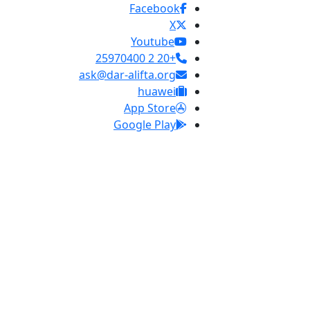
Facebook
X
Youtube
+20 2 25970400
ask@dar-alifta.org
huawei
App Store
Google Play