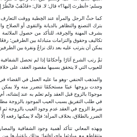
وسلم: «أنظرتَ إليها؟» قال: لا. قال: «فَاذْهَبْ فانْظُرْ إِلَيْهَا؛ 
كما حثَّ الرجل والمرأة عند الخِطبة ووقت التعارف
بترك التصنع والتظاهر بالديانة والتقوى أو الصلاح وا
بشرف المهنة والحِرفة، للتأكد من حصول الملائمة وا
تكاليف وحقوق والتزامات متبادلة بين الطرفين؛ رفعًا
يمكن أن يترتب عليه بعد ذلك نزاعٌ ونفرة بين الطرفين
ثمَّ رتب الشرع آثارًا وأحكامًا إذا لم تحصل الشفاف
للعيوب التي لا يتحقق بسببها مقصود العقد، على خلاف بي
والمذهب الحنفي -وهو ما عليه العمل في القضاء في
وجدت بزوجها عيبًا مستحكمًا تتضرر منه ولا يمكن
موجودًا بالزوج قبل العقد ولم تعلم به عند إنشائه، أ
في طلب التفريق بسبب العيب الموجود بالزوجة مطلقً
شرط الزوج في العقد عدم وجود العيب بالزوجة ثم اكت
الضرر بالطلاق، بخلاف المرأة؛ فإنَّه لا يمكنها رفعه إل
وبهذه المعاني تتأكد أهمية وجود الشفافية والمصا
وتتقاطع مع مبادئها وإجراءاتها؛ وذلك باعتبارها من 