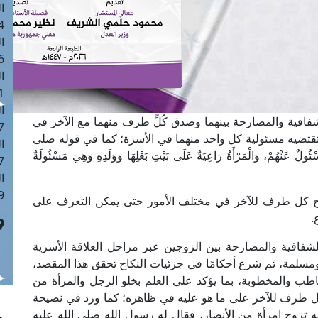
ا
 :42
ا
 :18
ا
 : 1
ا
شفافية والمصارحة بينهما وصدق كُلِّ طرف منهما مع الآخر في
7
ا تقتضيه مسئولية كل واحد منهما في الأسرة؛ كما في قوله صلى
ا
 عَنْهُمْ، وَالْمَرْأَةُ رَاعِيَةٌ عَلَى بَيْتِ بَعْلِهَا وَوَلَدِهِ وَهِيَ مَسْئُولَةٌ
: 43
ا
 :8
وح كل طرف للآخر في مختلف الأمور حتى يمكن التعرف على
.
فافية والمصارحة بين الزوجين عبر مراحل العلاقة الأسرية
سلمة، ثم شرع أحكامًا في جزئيات النكاح تحقق هذا المقصد،
خاطب والمخطوبة، بما يؤكد على العلم بخلو الرجل والمرأة من
 كل طرف للآخر على ما هو عليه في ظاهره؛ كما ورد في نصيحة
ه تزوج امرأة من الأنصار، فقال له رسول الله صلى الله عليه