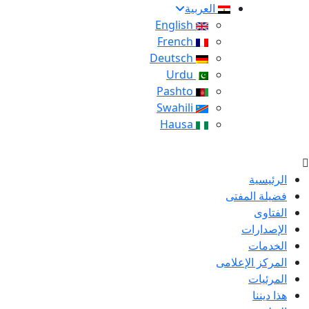
العربية
English
French
Deutsch
Urdu
Pashto
Swahili
Hausa
الرئيسية
فضيلة المفتى
الفتاوى
الإصدارات
الخدمات
المركز الإعلامى
المرئيات
هذا ديننا