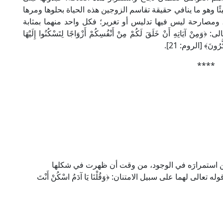
ا وهو ما ينافي حقيقة تقاسم الزوجين هذه الحياة بحلوها ومرها
ة، ومصارحة ليس فيها تدليس أو تغرير؛ فكل واحد منهما بمثابة
تِهِ أَنْ خَلَقَ لَكُمْ مِنْ أَنْفُسِكُمْ أَزْوَاجًا لِتَسْكُنُوا إِلَيْهَا
كَّرُونَ﴾ [الروم: 21].
****
ي تضمن استمرارَه في الوجود، من وقت أن ظهرت في شكلها
ه تعالى لهما على سبيل الامتنان: ﴿وَقُلْنَا يَا آدَمُ اسْكُنْ أَنْتَ