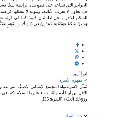
الحواجز التي تساعد على قطع هذه الرابطة شيئًا فشيئً
في تعاون لا يعرف الأنانية، ومودة لا يتخللها كراهي
السكن للآخر ومحل اطمئنان قلبه؛ كما في قولِه تعالى: ﴿وَمِنْ آيَا
وَجَعَلَ بَيْنَكُمْ مَوَدَّةً وَرَحْمَةً إِنَّ فِي ذَلِكَ لَآيَاتٍ لِقَوْمٍ يَتَفَ
اقرأ أيضا :
مفهوم الأسرة
تُمثِّل الأسرةُ نواة المجتمع الإنساني الأصليَّة الت
الأوَّل بين أبينا آدم وأمِّنا حواء عليهما السلام؛ كما في قول
وَزَوْجُكَ الْجَنَّةَ﴾ [البقرة: 35].
حبل الوداد