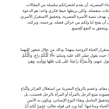
إفتاء المصرية، أن يقدم لحضراتكم سلسلة من المقالات
وعات منفصلة، ولكن يربطها خيط فكري واحد؛ هو الدعوة
 بهدف تنمية الأسرة المصرية، وتحقيق الاستقرار الأسري،
ى أن يفتح لنا ولكم من خزائن فضله، ورحمته، وبركته،
 ويتحقق به النفع للجميع.
تقرار الحياة الزوجية بينهما؛ وذلك من خلال شعور كليهما
قول صلى الله عليه وسلم: «أَلَا كُلُّكُمْ رَاعٍ، وَكُلُّكُمْ
وَالْـمَرْأَةُ رَاعِيَةٌ عَلَى بَيْتِ بَعْلِهَا وَوَلَدِهِ، وَهِيَ
مقام، وعصم بالزواج البشريةَ من استغلال الغرائز واتِّباع
ودِه تمتع الرجل بالمرأة أو المرأة بالرجل فحسب، بل
قيقُ التناسل وبقاء النوع الإنساني، ويكون به الأنس
تاعبها؛ كما ورد في قوله تعالى: ﴿وَمِنْ آيَاتِهِ أَنْ