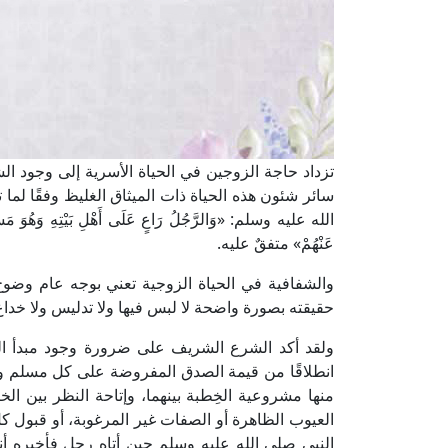
تزداد حاجة الزوجين في الحياة الأسرية إلى وجود ال
سائر شئون هذه الحياة ذات الميثاق الغليظ وفقًا لم
الله عليه وسلم: «وَالرَّجُلُ رَاعٍ عَلَى أَهْلِ بَيْتِهِ وَهُوَ مَسْئُولٌ
عَنْهُمْ» متفقٌ عليه.
والشفافية في الحياة الزوجية تعني بوجه عام وض
حقيقته بصورة واضحة لا لبس فيها ولا تدليس ولا خداع
ولقد أكد الشرع الشريف على ضرورة وجود مبدأ الش
انطلاقًا من قيمة الصدق المفروضة على كل مسلم وم
منها مشروعية الخِطبة بينهما، وإتاحة النظر بين ال
العيوب الظاهرة أو الصفات غير المرغوبة، أو قبول
النبي صلى الله عليه وسلم حين أتاه رجل فأخبره أن