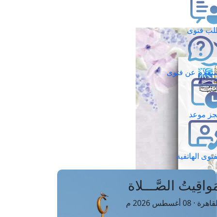
ب فتوى
تعلام عن فتوى
ز موعد
فتوى الهاتفية
َواقِيتُ الصَّـــلاة
اهرة · 08 أغسطس 2026 م