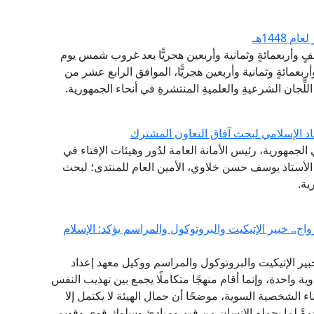
1448هـ
ألفٍ وأربعمائةٍ وثمانية وأربعين هجريًّا بعد غروب شمس يوم
بعمائةٍ وثمانية وأربعين هجريًّا، الموافق الرابع عشر من
لِّجان الشرعيةِ والعلميةِ المنتشرةِ في أنحاء الجمهورية.
اد الإسلامي لبحث آفاق التعاون المشترك
لجمهورية، رئيس الأمانة العامة لدُور وهيئات الإفتاء في
ة الأستاذ يوسف حسن خلاوي، الأمين العام للمنتدى؛ لبحث
ية.
ج.. خبير الإتيكيت والبروتوكول والمراسم يؤكد: الإسلام
ير الإتيكيت والبروتوكول والمراسم ووكيل معهد إعداد
ية واحدة، وإنما أقام منهجًا متكاملًا يجمع بين تهذيب النفس
اء الشخصية السوية، موضحًا أن جمال الهيئة لا يكتمل إلا
مةً لما يحمله الإنسان من قيم ومبادئ وسلوك قوي وقويم.