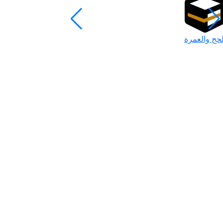
لحج والعمرة
رمضان