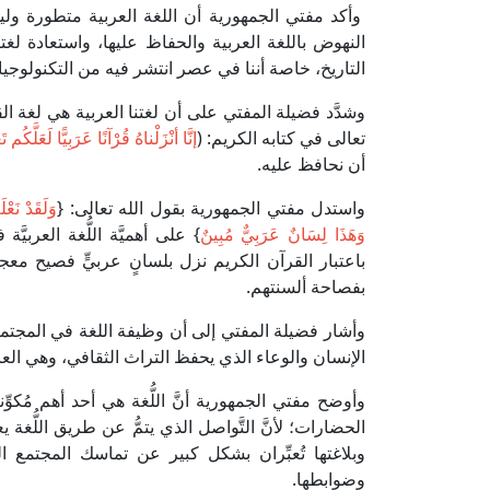
وأكد مفتي الجمهورية أن اللغة العربية متطورة و
النهوض باللغة العربية والحفاظ عليها، واستعادة لغتن
التاريخ، خاصة أننا في عصر انتشر فيه من التكنولوجيا
وشدَّد فضيلة المفتي على أن لغتنا العربية هي لغة الق
تعالى في كتابه الكريم: (
إنَّا أنْزَلْناهُ قُرْآنًا عَرَبِيًّا لَعَلَّكُم ت
أن نحافظ عليه.
واستدل مفتي الجمهورية بقول الله تعالى: {
وَلَقَدْ نَعْل
وَهَذَا لِسَانٌ عَرَبِيٌّ مُبِينٌ
} على أهميَّة اللُّغة العربي
باعتبار القرآن الكريم نزل بلسانٍ عربيٍّ فصيح مع
بفصاحة ألسنتهم.
وأشار فضيلة المفتي إلى أن وظيفة اللغة في المجتمع
الإنسان والوعاء الذي يحفظ التراث الثقافي، وهي العام
وأوضح مفتي الجمهورية أنَّ اللُّغة هي أحد أهم مُكوِ
الحضارات؛ لأنَّ التَّواصل الذي يتمُّ عن طريق اللُّغة يعد 
وبلاغتها تُعبِّران بشكل كبير عن تماسك المجتمع الن
وضوابطها.