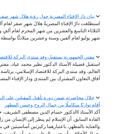
بيان دار الإفتاء المصرية حول رؤية هلال شهر صفر لعام 
استطلعَت دارُ الإفتاءِ المصريةُ هلالَ شهرِ صفر لعام 
الثلاثاء التاسع والعشرين من شهر المحرم لعام ألفٍ وأر
شهر يوليو لعام ألفين وستة وعشرين ميلاديًّا بواسطة ال
مفتي الجمهورية يستقبل وفد منتدى البركة للاقتص
استقبل فضيلة الأستاذ الدكتور نظير محمد عياد، مفتي ا
العالم، وفد منتدى البركة للاقتصاد الإسلامي، برئاس
آفاق التعاون المشترك بين المنتدى ودار الإفتاء المصر
خلال محاضرته ضمن دورة تأهيل المقبلين على الزوا
أقام توازنًا متكاملًا بين جمال الروح وحسن المظهر
أكد الأستاذ االدكتور حسام الدين مصطفى الشريف، خب
القادة السابق، أن الإسلام لم ينظر إلى الإنسان من زاو
والعناية بالمظهر، باعتبارهما ركيزتين أساسيتين في بن
بجمال الأخلاق، وأن حسن المظهر ينبغي أن يكون ترج