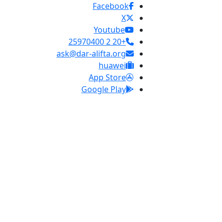
Facebook
X
Youtube
+20 2 25970400
ask@dar-alifta.org
huawei
App Store
Google Play