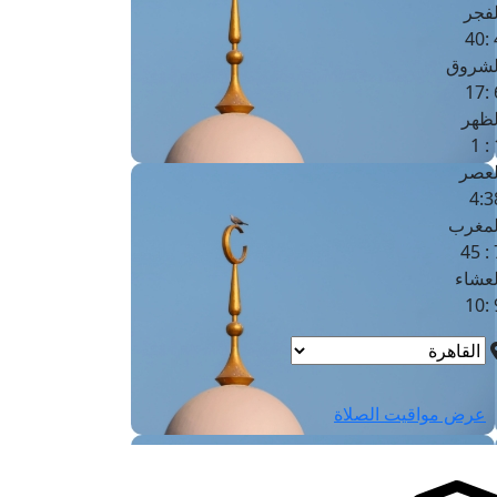
لفجر
4
لشروق
6
لظهر
1
لعصر
4:3
لمغرب
7 
لعشاء
9
عرض مواقيت الصلاة