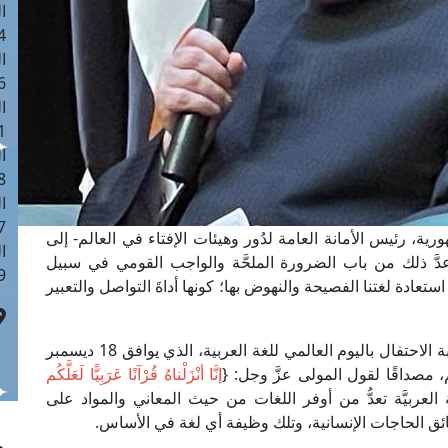
ا
 :40
ا
 :17
ا
 : 1
ا
8
ا
: 45
ة، رئيس الأمانة العامة لدُور وهيئات الإفتاء في العالم- إلى
ا
دَّ ذلك من باب الضرورة الملحَّة والواجب القومي في سبيل
 :10
ستعادة لغتنا الفصيحة والنهوض بها؛ كونها أداةَ التواصل والتعبير
وقال مفتي الجمهورية في كلمته اليوم، الأحد، بمناسبة الاحتفال باليوم العالمي للغة العربية، الذي يوافق 18 ديسمبر
 مصداقًا لقول المولى عزَّ وجل: {
إنَّا أنْزَلْناهُ قُرْآنًا عَرَبِيًّا لَعَلَّكُم
العربيَّة تعدُّ من أوفر اللغات من حيث المعاني والمواد على
ئق الحاجات الإنسانية، وتلك وظيفة أي لغة في الأساس.