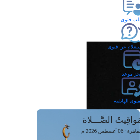
ب فتوى
تعلام عن فتوى
ز موعد
فتوى الهاتفية
َواقِيتُ الصَّـــلاة
اهرة · 06 أغسطس 2026 م