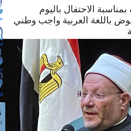
مناسبة الاحتفال باليوم
لنهوض باللغة العربية واجب وطني
طل
اس
حج
ال
م
الق