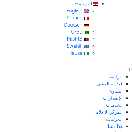
العربية
English
French
Deutsch
Urdu
Pashto
Swahili
Hausa
الرئيسية
فضيلة المفتى
الفتاوى
الإصدارات
الخدمات
المركز الإعلامى
المرئيات
هذا ديننا