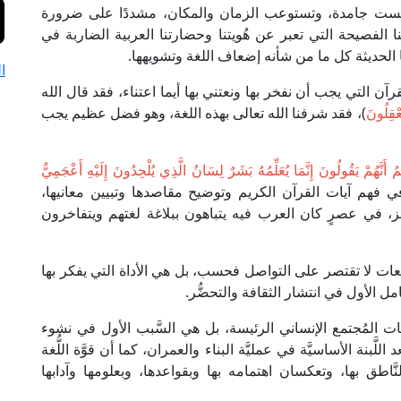
ليست جامدة، وتستوعب الزمان والمكان، مشددًا على ضرورة
ا الفصيحة التي تعبر عن هُويتنا وحضارتنا العربية الضاربة في
 الحديثة كل ما من شأنه إضعاف اللغة وتشويهها.
ا
رآن التي يجب أن نفخر بها ونعتني بها أيما اعتناء، فقد قال الله
َعْقِلُونَ
)، فقد شرفنا الله تعالى بهذه اللغة، وهو فضل عظيم يجب
َمُ أَنَّهُمْ يَقُولُونَ إِنَّمَا يُعَلِّمُهُ بَشَرٌ لِسَانُ الَّذِي يُلْحِدُونَ إِلَيْهِ أَعْجَمِيٌّ
َّة في فهم آيات القرآن الكريم وتوضيح مقاصدها وتبيين معانيها،
جز، في عصرٍ كان العرب فيه يتباهون ببلاغة لغتهم ويتفاخرون
ات لا تقتصر على التواصل فحسب، بل هي الأداة التي يفكر بها
ل الأول في انتشار الثقافة والتحضُّر.
ّنات المُجتمع الإنساني الرئيسة، بل هي السَّبب الأول في نشوء
اللَّبنة الأساسيَّة في عمليَّة البناء والعمران، كما أن قوَّة اللُّغة
َّاطق بها، وتعكسان اهتمامه بها وبقواعدها، وبعلومها وآدابها