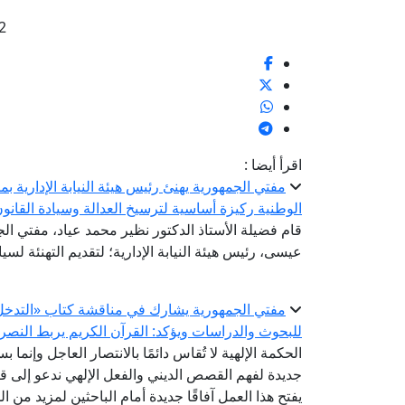
2
اقرأ أيضا :
مفتي الجمهورية يهنئ رئيس هيئة النيابة الإدارية بم
الوطنية ركيزة أساسية لترسيخ العدالة وسيادة القانو
قام فضيلة الأستاذ الدكتور نظير محمد عياد، مفتي الجم
عيسى، رئيس هيئة النيابة الإدارية؛ لتقديم التهنئة لسيادت
مفتي الجمهورية يشارك في مناقشة كتاب «التدخل ال
للبحوث والدراسات ويؤكد: القرآن الكريم يربط النصر 
الحكمة الإلهية لا تُقاس دائمًا بالانتصار العاجل وإنما ب
جديدة لفهم القصص الديني والفعل الإلهي ندعو إلى قر
يفتح هذا العمل آفاقًا جديدة أمام الباحثين لمزيد من 