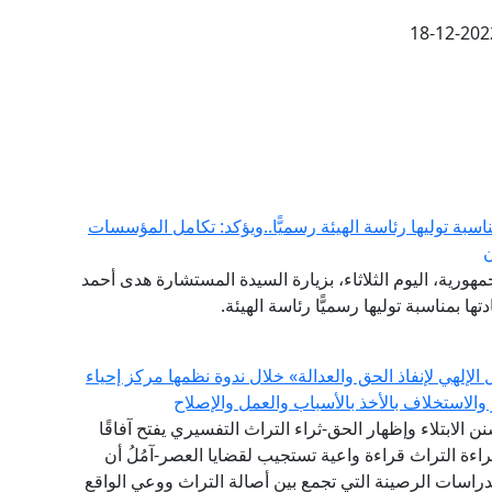
18-12-202
ناسبة توليها رئاسة الهيئة رسميًّا..ويؤكد: تكامل المؤسسات
ن
هورية، اليوم الثلاثاء، بزيارة السيدة المستشارة هدى أحمد
ها بمناسبة توليها رسميًّا رئاسة الهيئة.
إلهي لإنفاذ الحق والعدالة» خلال ندوة نظمها مركز إحياء
والاستخلاف بالأخذ بالأسباب والعمل والإصلاح
سنن الابتلاء وإظهار الحق-ثراء التراث التفسيري يفتح آفاقًا
اءة التراث قراءة واعية تستجيب لقضايا العصر-آمُلُ أن
الدراسات الرصينة التي تجمع بين أصالة التراث ووعي الواقع