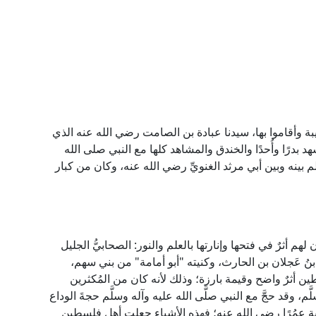
 وأقاموا بها، سيدنا عبادة بن الصامت رضي الله عنه الذي
د بدرًا وأُحدًا والخندق والمشاهد كلها مع النبي صلى الله
 بينه وبين أبي مرثد الغنويِّ رضي الله عنه، وكان من كبار
 أثرٌ في فتحها وإنارتها بالعلم والنور: الصحابيُّ الجليل
ُ بنُ عَجلان بن الحارث، وكنيته "أبو أمامة" من بني سهم،
ن أثرٌ واضح وقيمة بارزة؛ وذلك لأنه كان من المُكثرين
، وقد حجَّ مع النبي صلَّى الله عليه وآله وسلَّم حجةَ الوداع
ة عمُرًا رضي الله عنه؛ فهذه الأشياء جعلت أهل فلسطين