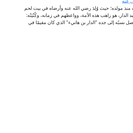
ى عنه
ت منذ مولده؛ حيث وُلِدَ رضي الله عنه وأرضاه في بيت لحم
دار، هو راهب هذه الأمة، وواعظهم في زمانه، وكُنْيَتُه:
يصل نسبُه إلى جده "الدار بن هانيء" الذي كان مقيمًا في