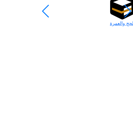
لحج والعمرة
رمضان