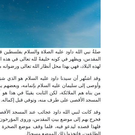
صلةُ نبي الله داود عليه الصلاة والسلام بفلسطين 
المقدس، ويظهر في كونه خليفةً لله تعالى في هذه ا
لهذه البلاد، فهي بهذا محل أنظار الله تعالى ورضوانه م
وقد اشتُهر أن سيدنا داود عليه السلام هو الذي شر
وأوصى إلى سليمان عليه السلام بإتمامه، وبعضهم ير
من بناه هم الملائكة، لكن الثابت يقينًا في هذا هو
المسجد الأقصى على طرف منه، وتوفي قبل إكماله.
وقد كانت لنبي الله داود عجائب عند المسجد الأقص
فخرج بهم إلى موضع بيتِ المقدس، وروى المؤرخون أنه
فلهذا قصده ليدعو فيه، فلما وقف موضع الصخرة د
الطاعون، فاتخذوا ذلك الموضع مسجدًا.