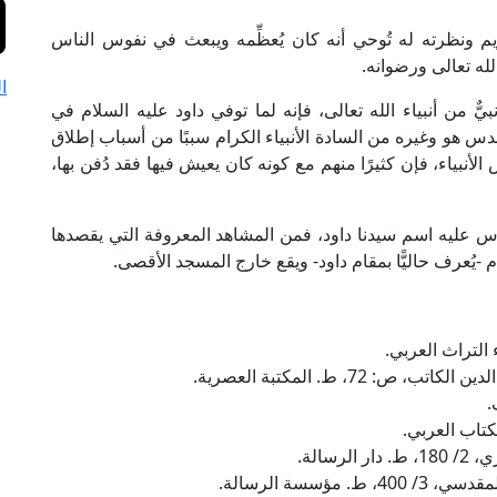
يم ونظرته له تُوحي أنه كان يُعظِّمه ويبعث في نفوس الناس
لله تعالى ورضوانه.
ا
ٌ من أنبياء الله تعالى، فإنه لما توفي داود عليه السلام في
دس هو وغيره من السادة الأنبياء الكرام سببًا من أسباب إطلاق
لأنبياء، فإن كثيرًا منهم مع كونه كان يعيش فيها فقد دُفن بها،
س عليه اسم سيدنا داود، فمن المشاهد المعروفة التي يقصدها
يُعرف حاليًّا بمقام داود- ويقع خارج المسجد الأقصى.
 72، ط. المكتبة العصرية.
سالة.
ؤسسة الرسالة.