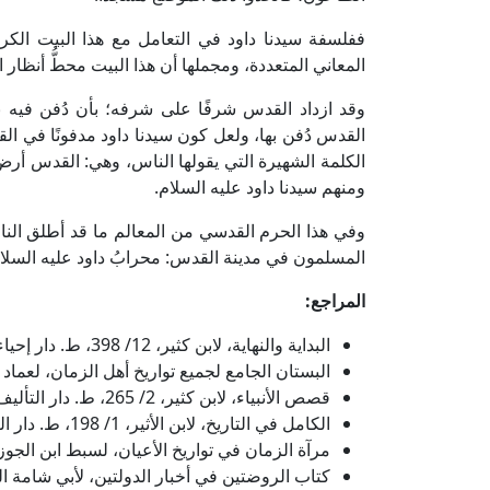
ففلسفة سيدنا داود في التعامل مع هذا البيت الكر
المعاني المتعددة، ومجملها أن هذا البيت محطُّ أنظار ا
وقد ازداد القدس شرفًا على شرفه؛ بأن دُفن فيه نبيّ
القدس دُفن بها، ولعل كون سيدنا داود مدفونًا في الق
الكلمة الشهيرة التي يقولها الناس، وهي: القدس أرض ا
ومنهم سيدنا داود عليه السلام.
وفي هذا الحرم القدسي من المعالم ما قد أطلق النا
المسلمون في مدينة القدس: محرابُ داود عليه السلام -
المراجع:
البداية والنهاية، لابن كثير، 12/ 398، ط. دار إحياء التراث العربي.
البستان الجامع لجميع تواريخ أهل الزمان، لعماد الدين الكاتب، ص:
قصص الأنبياء، لابن كثير، 2/ 265، ط. دار التأليف.
الكامل في التاريخ، لابن الأثير، 1/ 198، ط. دار الكتاب العربي.
مرآة الزمان في تواريخ الأعيان، لسبط ابن الجوزي، 2/ 180، ط. دار الر
كتاب الروضتين في أخبار الدولتين، لأبي شامة المقدسي، 3/ 400، ط. م