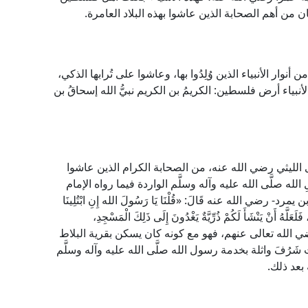
 من أهم الصحابة الذين عاشوا بهذه البلاد العامرة.
ار الأنبياء الذين وُلِدُوا بها، وعاشوا على تُرابها الذكي،
 الأنبياء أرض فلسطين: الكريمُ بن الكريم نبيُّ الله إسحاقُ بن
ى الليثي رضي الله عنه، من الصحابة الكرام الذين عاشوا
 صلَّى الله عليه وآله وسلَّم الواردة فيما رواه الإمام
ضي الله عنه قَالَ: «قُلْنَا يَا رَسُولَ الله إِنِ ابْتُلِينَا
َلَعَلَّهُ أَنْ يَنْشَأَ لَكُمْ ذُرِّيَّةٌ يَغْدُونَ إِلَى ذَلِكَ الْمَسْجِدِ،
ضي الله تعالى عنهم، فهو مع كونه كان يسكن بقرية البلاط
رُفَ واثلة بخدمة رسول الله صلَّى الله عليه وآله وسلَّم
 بعد ذلك.