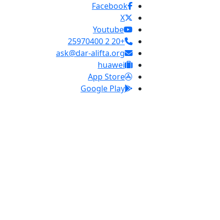
Facebook
X
Youtube
+20 2 25970400
ask@dar-alifta.org
huawei
App Store
Google Play