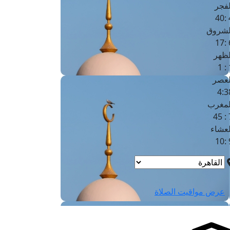
لفجر
4
لشروق
6
لظهر
1
لعصر
4:3
لمغرب
7 
لعشاء
9
عرض مواقيت الصلاة