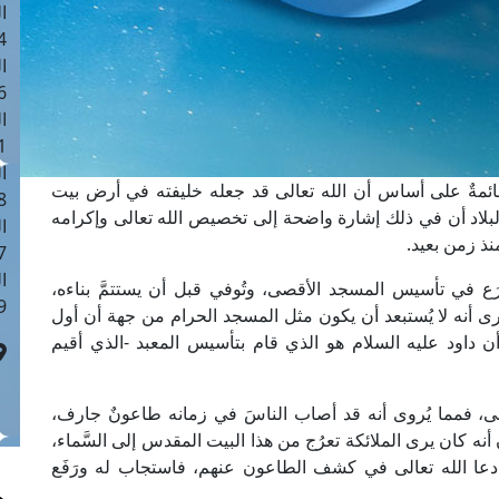
ا
 :40
ا
 :17
ا
 : 1
ا
قائمةٌ على أساس أن الله تعالى قد جعله خليفته في أرض بيت
8
لبلاد أن في ذلك إشارة واضحة إلى تخصيص الله تعالى وإكرامه
ا
نذ زمن بعيد.
: 45
ا
َع في تأسيس المسجد الأقصى، وتُوفي قبل أن يستتمَّ بناءه،
 :10
ى أنه لا يُستبعد أن يكون مثل المسجد الحرام من جهة أن أول
 أن داود عليه السلام هو الذي قام بتأسيس المعبد -الذي أقيم
ى، فمما يُروى أنه قد أصاب الناسَ في زمانه طاعونٌ جارف،
 كان يرى الملائكة تعرُج من هذا البيت المقدس إلى السَّماء،
عا الله تعالى في كشف الطاعون عنهم، فاستجاب له ورَفَع