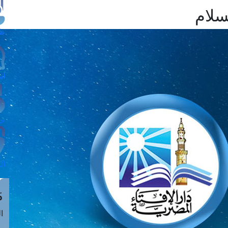
سلام
طل
اس
حج
ال
م
الق