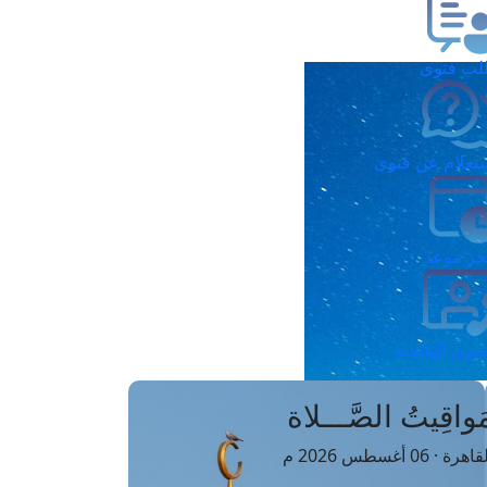
ب فتوى
تعلام عن فتوى
ز موعد
فتوى الهاتفية
َواقِيتُ الصَّـــلاة
اهرة · 06 أغسطس 2026 م