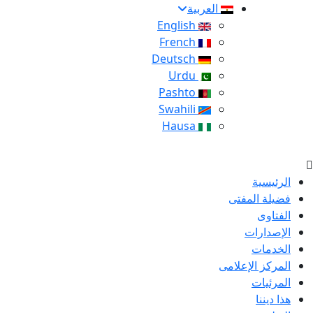
العربية
English
French
Deutsch
Urdu
Pashto
Swahili
Hausa
الرئيسية
فضيلة المفتى
الفتاوى
الإصدارات
الخدمات
المركز الإعلامى
المرئيات
هذا ديننا