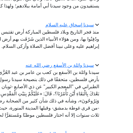
يستفيدون من وجود سيدنا أبي أمامة ببلادهم؛ ولهذا كان
سيدنا إسحاق عليه السلام
منذ فجر التاريخ وبلاد فلسطين المباركة أرض تقتبس من أنو
ودُفِنُوا بها، ومن هؤلاء الأنبياء الذين شَرُفَت بهم أرض
إبراهيم عليه وعلى نبينا أفضل الصلاة وأزكى السلام.
سيدنا واثلة بن الأسقع رضي الله عنه
سيدنا واثلة بن الأسقع بن كعب بن عامر بن عبد العُزَّ
بأرض فلسطين، متحققًا في ذلك بنصيحة سيدنا رسولِ الله
الطبراني في "المعجم الكبير" عن ذي الأصابع -ثوبان بن يمرد- ر
بَعْدَكَ بِالْبَقَاءِ أَيْنَ تَأْمُرُنَا؟، قَالَ: «عَلَيْكُمْ بِبَيْتِ الْمَقْدِسِ، ف
وَيَرُوحُونَ»، وشأنه في ذلك شأن كثير من الصحابة ر
-من قرى غوطة بدمشق- وقبلها المدينة المنورة، حيث شَ
ثلاث سنوات إلا أنه اختار فلسطين موطنًا ومُستقرًّا له