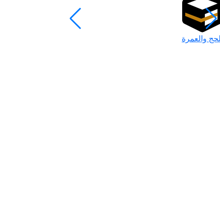
لحج والعمرة
رمضان