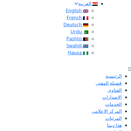
العربية
English
French
Deutsch
Urdu
Pashto
Swahili
Hausa
الرئيسية
فضيلة المفتى
الفتاوى
الإصدارات
الخدمات
المركز الإعلامى
المرئيات
هذا ديننا