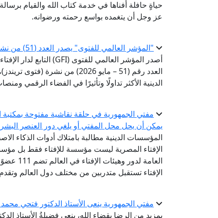
حياةٍ حافلة أفناها في خدمة كتاب الله والقيام برسالة
عز وجل أن يتغمده بواسع رحمته ورضوانه.
"المؤشر العالمي للفتوى" يصدر العدد (51) من نشرة «فتوى تريندز»
أصدر المؤشر العالمي للفتوى 
العدد رقم (51 – مايو 2026) من ن
الدينية الأكثر تداولًا وتأثيرًا في الفضاء الرقمي ومن
مفتي الجمهورية في حلقة نقاشية مفتوحة بمكتبة ال
يمكن أن يحل محل المفتي أو يلغي دور العنصر البشر
المؤسسات الدينية مطالبة بامتلاك أدوات الذكاء الاص
الإفتاء المصرية ليست مؤسسة للإفتاء فقط بل مؤسسة
الإفتاء تستقبل متدربين من مختلف دول العالم وتقدم
مفتي الجمهورية ينعى الأستاذ الدكتور فتحي محمد ا
بمزيدٍ من الرضا بقضاء الله، ينعى فضيلةُ الأستاذ الدك