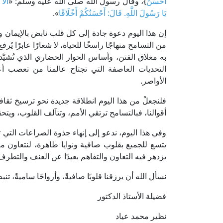
أَحْسَنُ
}، وقال رسول الله صلى الله عليه وسلم: «
أَلَا
يَا رَسُولَ اللَّهِ. قَالَ: أَحْسَنُكُمْ أَخْلَاقًا
».
إن هذا اليوم دعوة جادة إلى كل قلب نابض بالإيمان وا
من التسامح منهاجًا راسخًا للحياة، لا شعارًا عابرًا يُ
به مغلاق الفتن، وأساس الحوار الحضاري الذي تُشيَّ
التحديات العاصفة التي تجتاح عالمنا من تعصب 
الأواصر.
فلنجعلْ من هذا اليوم انطلاقة جديدة نحو ترسيخ ثقافة
أقوالنا، فبالتسامح ترتقي الأمم، وتتآلف القلوب، ويتح
وفي هذا اليوم، ندعو إلى إنهاء جذوة الصراعات التي ت
يتسع للجميع بقلوب صافية ونوايا طاهرة، لنتعاون مع
يزدهر فيه التعاون والتفاهم بعيدًا عن العنف والتطرف
نسأل الله أن يرزقنا قلوبًا صافيةً، وأرواحًا ساميةً، ت
فضيلة الأستاذ الدكتور
نظير محمد عياد