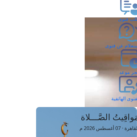
ب فتوى
تعلام عن فتوى
ز موعد
فتوى الهاتفية
َواقِيتُ الصَّـــلاة
اهرة · 07 أغسطس 2026 م