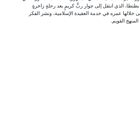
طنطا، الذي انتقل إلى جوار ربٍّ كريمٍ بعد رحلةٍ زاخرةٍ
نى خلالها عمره في خدمة العقيدة الإسلامية، ونشر الفكر
لمنهج القويم.