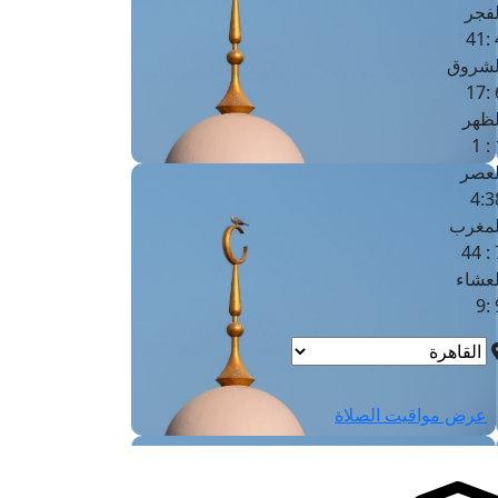
لفجر
4
لشروق
6
لظهر
1
لعصر
4:3
لمغرب
7 
لعشاء
9
عرض مواقيت الصلاة