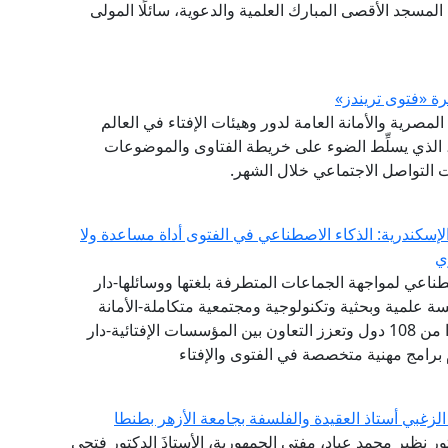
 المسجد الأقصى المبارك العلمية والدعوية، سائلًا المولى
(GFI) التابع لدار الإفتاء المصرية والأمانة العامة لدور وهيئات الإفتاء في العالم
شرة (فتوى تريندز)، الذي يسلِّط الضوء على خريطة الفتاوى والموضوعات
صات التواصل الاجتماعي خلال الشهر.
إسكندرية: الذكاء الاصطناعي في الفتوى أداة مساعدة ولا
ي
طناعي لمواجهة الجماعات المتطرفة بلغتها ووسائلها-دار
 علمية وبحثية وتكنولوجية ومجتمعية متكاملة-الأمانة
العامة لدور وهيئات الإفتاء في العالم تضم 111 عضوًا من 108 دول وتعزز التعاون بين المؤسسات الإفتائية-دار
 برامج مهنية متخصصة في الفتوى والإفتاء
لزغبي أستاذ العقيدة والفلسفة بجامعة الأزهر بطنطا
تور نظير محمد عياد، مفتي الجمهورية، الأستاذَ الدكتور فتحي