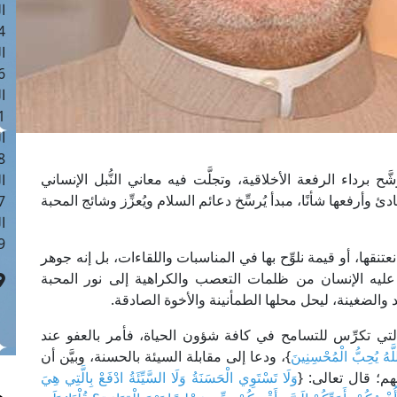
ا
 :41
ا
 :17
ا
 : 1
ا
8
َح برداء الرفعة الأخلاقية، وتجلَّت فيه معاني النُّبل الإنساني
ا
وأرفعها شأنًا، مبدأ يُرسِّخ دعائم السلام ويُعزِّز وشائج المحبة
: 44
ا
 :9
ا، أو قيمة نلوِّح بها في المناسبات واللقاءات، بل إنه جوهر
ر عليه الإنسان من ظلمات التعصب والكراهية إلى نور المحبة
 والضغينة، ليحل محلها الطمأنينة والأخوة الصادقة.
لتي تكرِّس للتسامح في كافة شؤون الحياة، فأمر بالعفو عند
َّهُ يُحِبُّ الْمُحْسِنِينَ
}، ودعا إلى مقابلة السيئة بالحسنة، وبيَّن أن
؛ قال تعالى: {
وَلَا تَسْتَوِي الْحَسَنَةُ وَلَا السَّيِّئَةُ ادْفَعْ بِالَّتِي هِيَ