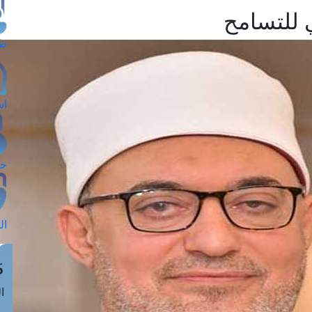
ي للتسامح
طل
اس
حج
ال
م
الق