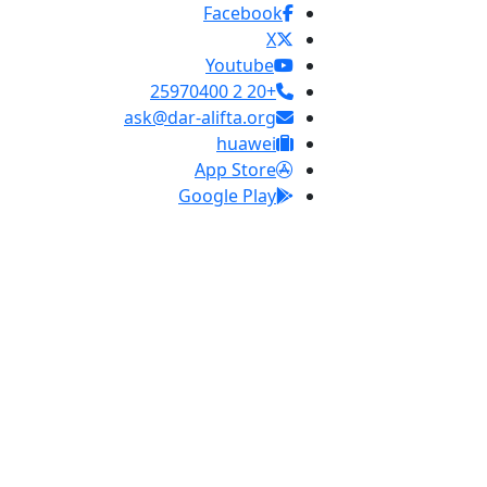
Facebook
X
Youtube
+20 2 25970400
ask@dar-alifta.org
huawei
App Store
Google Play