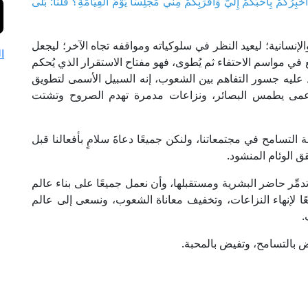
 أُخْبِرُكُمْ بِأَحَبِّكُمْ إِلَيَّ وَأَقْرَبِكُمْ مِنِّي مَجْلِسًا يَوْمَ الْقِيَامَةِ؟ قُلْنَا: بَلَى
لإنسانية؛ ليعيد النظر في سلوكياته ومواقفه تجاه الآخر؛ ليجعل
ا
رفع في مواسم الاحتفاء ثم يُطوى، فهو مفتاح الاستقرار الذي يُحكم
د عليه جسور التفاهم بين الشعوب، إنه السبيل الأسمى لتطويق
أعمى يطمس البصائر، ونزاعات مدمرة تهدم الصروح وتشتت
 التسامح في مجتمعاتنا، ولنكن جميعًا دعاةَ سلامٍ بأفعالنا قبل
قق الوئام المنشود.
دمِّر حاضر البشرية ومستقبلها، وأن نعمل جميعًا على بناء عالم
ًا لإنهاء النزاعات، وتخفيف معاناة الشعوب، ونسعى إلى عالم
.
نبض بالتسامح، وتفيض بالمحبة.