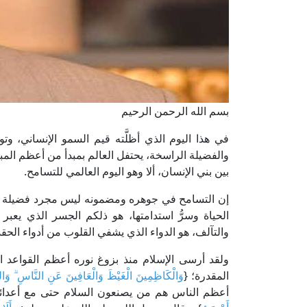
بسم الله الرحمن الرحيم
في هذا اليوم الذي أظلَّته قيم السمو الإنساني، وتوشّ
والفضيلة الراسخة، يحتفل العالم بمبدأ من أعظم المبادئ 
بين بني الإنسان، ألا وهو اليوم العالمي للتسامح.
إن التسامح في جوهره ومضمونه ليس مجرد فضيلة نعتنقه
الحياة وسرُّ استدامتها، هو ذلكم الجسر الذي يعب
والتآلف، هو الدواء الذي يشفي القلوب من أدواء الحقد
ولقد أرسى الإسلام منذ بزوغ نوره أعظم القواعد ا
المقدرة؛ {
وَالْكَاظِمِينَ الْغَيْظَ وَالْعَافِينَ عَنِ النَّاسِ ۗ وَالل
أعظم الناس هم من يصنعون السلام حتى مع أعدائهم