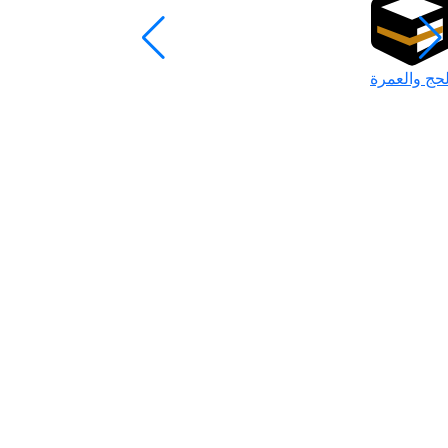
لحج والعمرة
رمضان