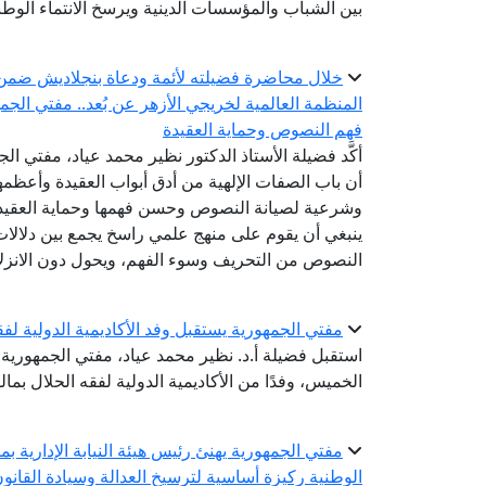
بين الشباب والمؤسسات الدينية ويرسخ الانتماء الوط
خلال محاضرة فضيلته لأئمة ودعاة بنجلاديش ضمن الد
المنظمة العالمية لخريجي الأزهر عن بُعد.. مفتي الجم
فهم النصوص وحماية العقيدة
أكَّد فضيلة الأستاذ الدكتور نظير محمد عياد، مفتي الج
أن باب الصفات الإلهية من أدق أبواب العقيدة وأعظمها 
وشرعية لصيانة النصوص وحسن فهمها وحماية العقيدة
ينبغي أن يقوم على منهج علمي راسخ يجمع بين دلالات 
النصوص من التحريف وسوء الفهم، ويحول دون الانزلاق 
مفتي الجمهورية يستقبل وفد الأكاديمية الدولية لفق
استقبل فضيلة أ.د. نظير محمد عياد، مفتي الجمهورية، ر
الخميس، وفدًا من الأكاديمية الدولية لفقه الحلال بما
مفتي الجمهورية يهنئ رئيس هيئة النيابة الإدارية بم
الوطنية ركيزة أساسية لترسيخ العدالة وسيادة القانو