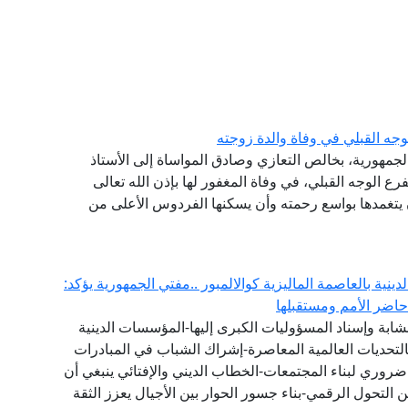
جه القبلي في وفاة والدة زوجته
الجمهورية، بخالص التعازي وصادق المواساة إلى الأستاذ
ع الوجه القبلي، في وفاة المغفور لها بإذن الله تعالى
أن يتغمدها بواسع رحمته وأن يسكنها الفردوس الأعلى من
لدينية بالعاصمة الماليزية كوالالمبور ..مفتي الجمهورية يؤكد:
اضر الأمم ومستقبلها
ت الشابة وإسناد المسؤوليات الكبرى إليها-المؤسسات الدينية
هم بالتحديات العالمية المعاصرة-إشراك الشباب في المبادرات
ضروري لبناء المجتمعات-الخطاب الديني والإفتائي ينبغي أن
ن التحول الرقمي-بناء جسور الحوار بين الأجيال يعزز الثقة