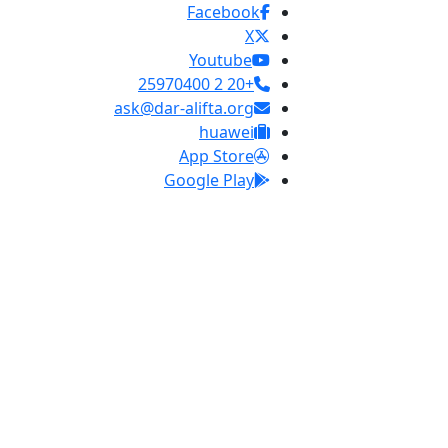
Facebook
X
Youtube
+20 2 25970400
ask@dar-alifta.org
huawei
App Store
Google Play