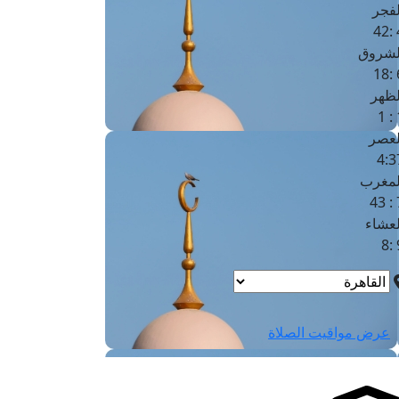
لفجر
4
لشروق
6
لظهر
1
لعصر
4:3
لمغرب
7 
لعشاء
9
عرض مواقيت الصلاة