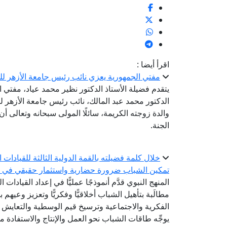
اقرأ أيضا :
مفتي الجمهورية يعزي نائب رئيس جامعة الأزهر للو
يتقدم فضيلة الأستاذ الدكتور نظير محمد عياد، مفتي 
الدكتور محمد عبد المالك، نائب رئيس جامعة الأزهر لفر
والدة زوجته الكريمة، سائلًا المولى سبحانه وتعالى 
الجنة.
خلال كلمة فضيلته بالقمة الدولية الثالثة للقيادات ا
تمكين الشباب ضرورة حضارية واستثمار حقيقي في ح
المنهج النبوي قدَّم أنموذجًا عمليًّا في إعداد القيادا
مطالَبة بتأهيل الشباب أخلاقيًّا وفكريًّا وتعزيز وعي
الفكرية والاجتماعية وترسيخ قيم الوسطية والتعايش 
يوجِّه طاقات الشباب نحو العمل والإنتاج والاستفادة م