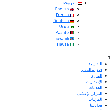
العربية
English
French
Deutsch
Urdu
Pashto
Swahili
Hausa
الرئيسية
فضيلة المفتى
الفتاوى
الإصدارات
الخدمات
المركز الإعلامى
المرئيات
هذا ديننا