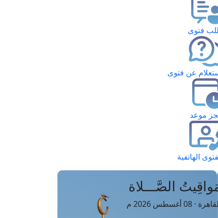
ب فتوى
تعلام عن فتوى
ز موعد
فتوى الهاتفية
َواقِيتُ الصَّـــلاة
اهرة · 08 أغسطس 2026 م