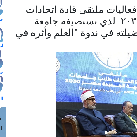
عاليات ملتقى قادة اتحادات
الجمهورية الجديدة مصر ٢٠٣٠ الذي تستضيفه جامعة
طل
لته في ندوة "العلم وأثره في
اس
حج
ال
م
الق