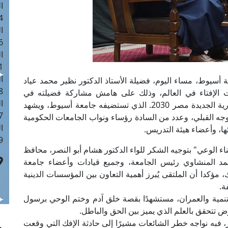
ا
 :41
ا
 :17
ا
 : 1
ا
 أسيوط، مساء اليوم، فضيلة الأستاذ الدكتور نظير محمد عياد
8
ات الإفتاء في العالم، وذلك على هامش مشاركة فضيلته في
ا
فعاليات ملتقى قادة اتحادات طلاب جامعات الجمهورية الجديدة مصر 2030. الذي تستضيفه جامعة أسيوط، ويشهد
: 44
ه القبلي، وعدد من السادة رؤساء ونواب الجامعات الحكومية
ا
ا، وأعضاء هيئة التدريس.
 :9
اء الوعي" بتوجيه الشكر للواء الدكتور هشام أبو النصر، محافظ
حمد المنشاوي رئيس الجامعة، وجميع قيادات وأعضاء جامعة
ؤكدا أن الملتقى يُبرز أهمية التعاون بين المؤسسات الدينية
ة.
لتنمية والعمران، مستشهدًا بقصة خلق آدم وختم الوحي برسول
ض تتحقق بالعلم الذي يميز بين الحق والباطل.
، فبه نواجه خطر الشائعات مشيرًا إلى حادثة الإفك التي وقعت