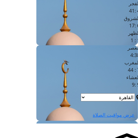
لفجر
4
لشروق
6
لظهر
1
لعصر
4:3
لمغرب
7 
لعشاء
9
عرض مواقيت الصلاة