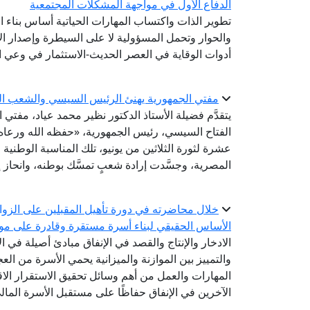
الدفاع الأول في مواجهة المشكلات المجتمعية
تطوير الذات واكتساب المهارات الحياتية أساس بناء ا
والحوار وتحمل المسؤولية لا على السيطرة وإصدار الأ
أدوات الوقاية في العصر الحديث-الاستثمار في وعي ا
مفتي الجمهورية يهنئ الرئيس السيسي والشعب المص
يتقدَّم فضيلة الأستاذ الدكتور نظير محمد عياد، مفتي
الفتاح السيسي، رئيس الجمهورية، «حفظه الله ورعاه
عشرة لثورة الثلاثين من يونيو، تلك المناسبة الوطنية
المصرية، وجسَّدت إرادة شعبٍ تمسَّك بوطنه، وانحاز إ
خلال محاضرته في دورة تأهيل المقبلين على الزواج.
الأساس الحقيقي لبناء أسرة مستقرة وقادرة على مواج
الادخار والإنتاج والقصد في الإنفاق مبادئ أصيلة في ا
والتمييز بين الموازنة والميزانية يحمي الأسرة من ال
المهارات والعمل من أهم وسائل تحقيق الاستقرار الاق
الآخرين في الإنفاق حفاظًا على مستقبل الأسرة المال