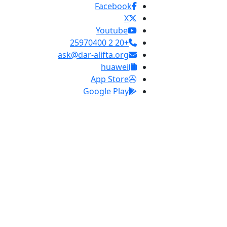
Facebook
X
Youtube
+20 2 25970400
ask@dar-alifta.org
huawei
App Store
Google Play