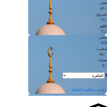
لفجر
4
لشروق
6
لظهر
1
لعصر
4:3
لمغرب
7 
لعشاء
9
عرض مواقيت الصلاة