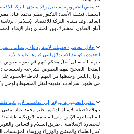
مفتي الجمهورية يستقبل وفد منتدى البركة للاقتص
استقبل فضيلة الأستاذ الدكتور نظير محمد عياد، مفتي ا
العالم، وفد منتدى البركة للاقتصاد الإسلامي، برئاس
آفاق التعاون المشترك بين المنتدى ودار الإفتاء المصر
خلال محاضرة فضيلته لأئمة ودعاة بريطانيا.. مفتي
العقيدة وقواعد الاستدلال التي قررها علماء الأمة
تنزيه الله تعالى أصلٌ محكم تُفهم في ضوئه نصوص الصف
المدخل الصحيح لفهم النصوص الشرعية واستيعاب دلالا
وأزال اللبس وحفظها من الفهم الخاطئ-الجمود على ظ
في ظهور انحرافات عقدية-العقل المنضبط بالوحي رك
مفتي الجمهورية يتوجَّه إلى العاصمة الأوزبكية طش
يتوجَّه فضيلة الأستاذ الدكتور نظير محمد عياد -مفتي ا
العالم- اليوم الإثنين، إلى العاصمة الأوزبكية طشقند؛
كبار العلماء والمفتين والوزراء ورؤساء المؤسسات الد