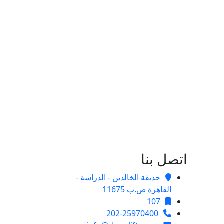
اتصل بنا
حديقة الخالدين - الدراسة -
القاهرة ص.ب 11675
107
202-25970400