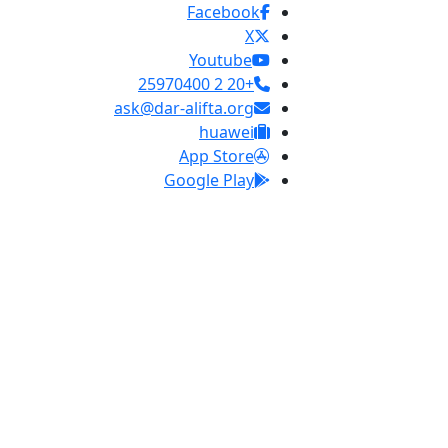
Facebook
X
Youtube
+20 2 25970400
ask@dar-alifta.org
huawei
App Store
Google Play