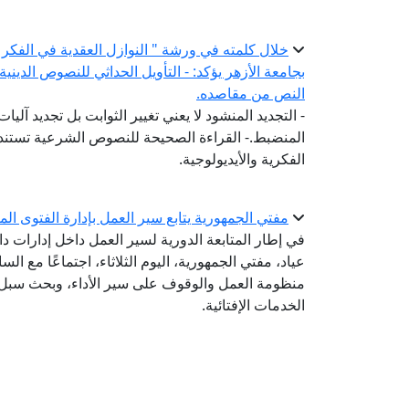
خلال كلمته في ورشة " النوازل العقدية في الفكر 
بجامعة الأزهر يؤكد: - التأويل الحداثي للنصوص الديني
النص من مقاصده.
- التجديد المنشود لا يعني تغيير الثوابت بل تجديد آلي
المنضبط.- القراءة الصحيحة للنصوص الشرعية تستند إ
الفكرية والأيديولوجية.
مفتي الجمهورية يتابع سير العمل بإدارة الفتوى المك
في إطار المتابعة الدورية لسير العمل داخل إدارات دا
عياد، مفتي الجمهورية، اليوم الثلاثاء، اجتماعًا مع السا
منظومة العمل والوقوف على سير الأداء، وبحث سبل ت
الخدمات الإفتائية.