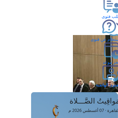
ب فتوى
تعلام عن فتوى
ز موعد
فتوى الهاتفية
َواقِيتُ الصَّـــلاة
اهرة · 07 أغسطس 2026 م