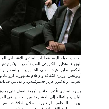
انعقدت صباح اليوم فعاليات المنتدى الاقتصادي ا
الوزراء، ونظيره الكرواتي السيد/ أندريه بلينكوفيتش،
الدكتور نظير عياد- مفتي الجمهورية، والسفير وائ
أوبولجين- وزيرة الثقافة والإعلام بجمهورية كرواتيا
العربية، والدكتور عزيز حسنوفيتش، وعدد من قيادات ا
وشهد المنتدى تأكيد الجانبين أهمية العمل على زيادة
البلدين، والتطلع إلى المشاركة بين الجانبين في ال
بين تلك المحاور ما يتعلق باستغلال العلاقات السياس
تنمية التعاون الاقتصادي في شتى المجالات من تصنيع