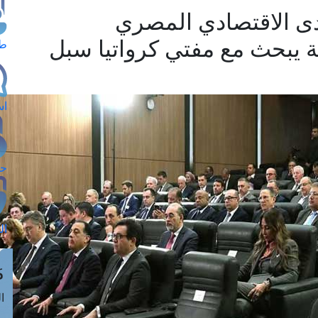
ى الاقتصادي المصري
ة يبحث مع مفتي كرواتيا سبل
طل
اس
حج
ال
م
الق