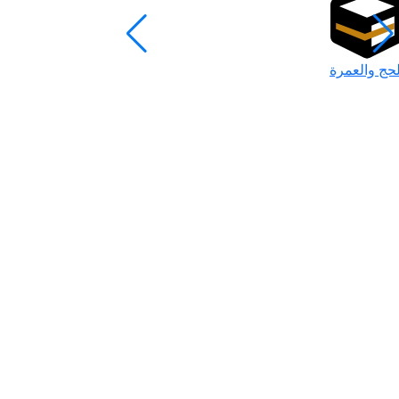
لحج والعمرة
رمضان