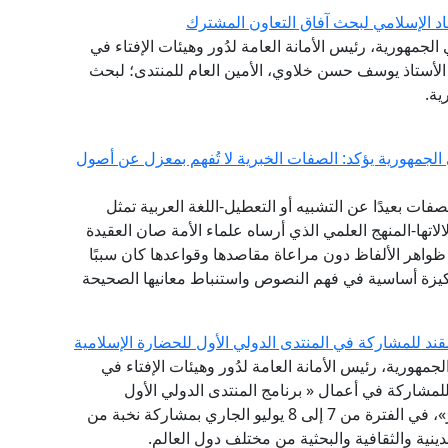
اد الإسلامي لبحث آفاق التعاون المشترك
لجمهورية، رئيس الأمانة العامة لدُور وهيئات الإفتاء في
ة الأستاذ يوسف حسن خلاوي، الأمين العام للمنتدى؛ لبحث
ية.
 الجمهورية يؤكد: الصفات الخبرية لا تُفهم بمعزل عن أصول
ات بعيدًا عن التشبيه أو التعطيل-اللغة العربية تمثل
تها-المنهج العلمي الذي أرساه علماء الأمة صان العقيدة
واهر الألفاظ دون مراعاة مقاصدها وقواعدها كان سببًا
يزة أساسية في فهم النصوص واستنباط معانيها الصحيحة
قند للمشاركة في المنتدى الدولي الأول للحضارة الإسلامية
لجمهورية، رئيس الأمانة العامة لدُور وهيئات الإفتاء في
 للمشاركة في أعمال « برنامج المنتدى الدولي الأول
للحضارة الإسلامية .. طريق السلام والتسامح والتنوير»، في الفترة من 7 إلى 8 يوليو الجاري بمشاركة نخبة من
ينية والثقافية والبحثية من مختلف دول العالم.