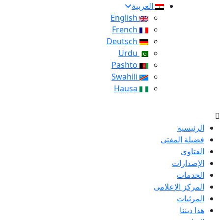
العربية
English
French
Deutsch
Urdu
Pashto
Swahili
Hausa
الرئيسية
فضيلة المفتى
الفتاوى
الإصدارات
الخدمات
المركز الإعلامى
المرئيات
هذا ديننا