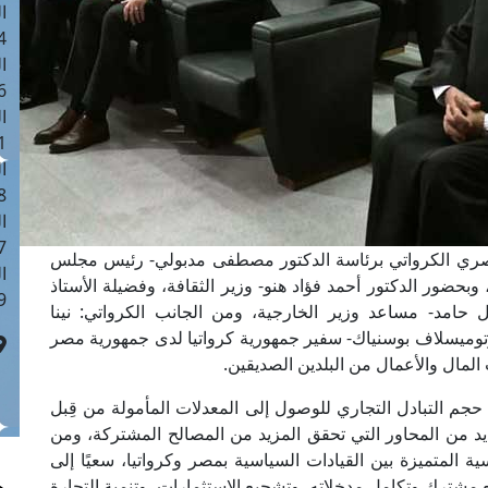
ا
 :41
ا
 :17
ا
 : 1
ا
8
ا
: 44
لمصري الكرواتي برئاسة الدكتور مصطفى مدبولي- رئيس مجلس
ا
 وبحضور الدكتور أحمد فؤاد هنو- وزير الثقافة، وفضيلة الأستاذ
 :9
ل حامد- مساعد وزير الخارجية، ومن الجانب الكرواتي: نينا
، وتوميسلاف بوسنياك- سفير جمهورية كرواتيا لدى جمهورية مصر
لمال والأعمال من البلدين الصديقين.
 حجم التبادل التجاري للوصول إلى المعدلات المأمولة من قِبل
عديد من المحاور التي تحقق المزيد من المصالح المشتركة، ومن
ية المتميزة بين القيادات السياسية بمصر وكرواتيا، سعيًا إلى
 مشترك وتكامل مدخلاته، وتشجيع الاستثمارات، وتنمية التجارة