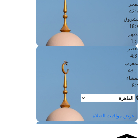
لفجر
4
لشروق
6
لظهر
1
لعصر
4:3
لمغرب
7 
لعشاء
9
عرض مواقيت الصلاة