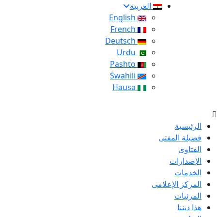
العربية
English
French
Deutsch
Urdu
Pashto
Swahili
Hausa
الرئيسية
فضيلة المفتى
الفتاوى
الإصدارات
الخدمات
المركز الإعلامى
المرئيات
هذا ديننا