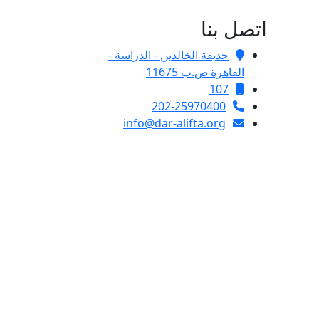
اتصل بنا
حديقة الخالدين - الدراسة -
القاهرة ص.ب 11675
107
202-25970400
info@dar-alifta.org