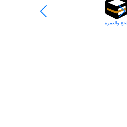
لحج والعمرة
رمضان