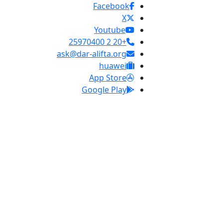
Facebook
X
Youtube
+20 2 25970400
ask@dar-alifta.org
huawei
App Store
Google Play