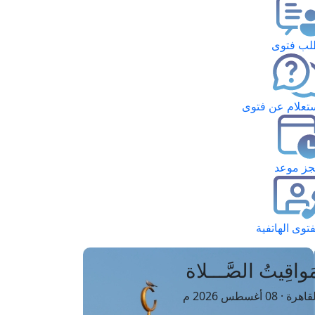
ب فتوى
تعلام عن فتوى
ز موعد
فتوى الهاتفية
َواقِيتُ الصَّـــلاة
اهرة · 08 أغسطس 2026 م