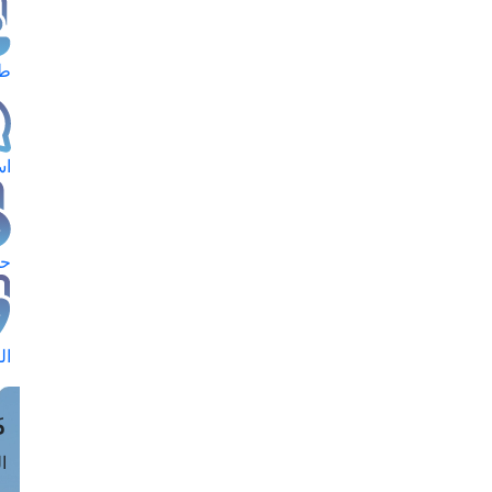
طل
اس
حج
ال
م
الق