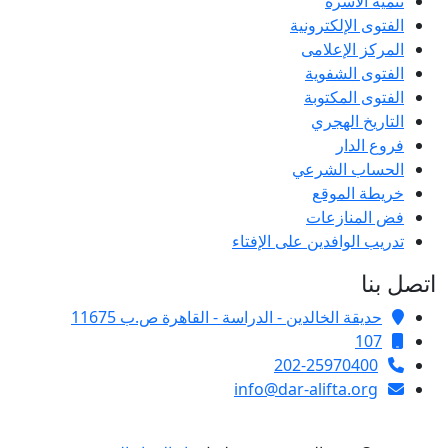
تنمية الأسرة
الفتوى الإلكترونية
المركز الإعلامى
الفتوى الشفوية
الفتوى المكتوبة
التاريخ الهجري
فروع الدار
الحساب الشرعي
خريطة الموقع
فض المنازعات
تدريب الوافدين على الإفتاء
اتصل بنا
حديقة الخالدين - الدراسة - القاهرة ص.ب 11675
107
202-25970400
info@dar-alifta.org