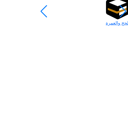
لحج والعمرة
رمضان