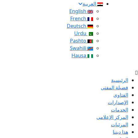
العربية
English
French
Deutsch
Urdu
Pashto
Swahili
Hausa
الرئيسية
فضيلة المفتى
الفتاوى
الإصدارات
الخدمات
المركز الإعلامى
المرئيات
هذا ديننا