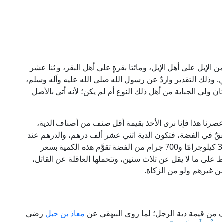
 الإبل على أهل الإبل، ومائتا بقرةٍ على أهل البقر، واثنا عشر
َلِ. وذلك التقدير واردٌ عن رسول الله صلى الله عليه وآله وسلم،
ان ولي الجباية من أهل ذلك النوع أم لم يكن؛ لأنه أتى بالأصل
عصرنا هذا فإنا نرى الأخذ بقيمة أقل صنف من أصناف الدية،
ققٌ في الفضة، فتكون الدية اثني عشر ألف درهم، والدرهم عند
الجمهور 2.975 جرامًا تقريبًا، فيكون جملة ما هنالك 35 كيلوجرامًا و700 جرام من الفضة تقوَّم هذه الكمية بسعر
ط على ما لا يقل عن ثلاث سنين، وتتحملها العاقلة عن القاتل،
ن غيرهم ولو من الزكاة.
صف من قيمة دية الرجل؛ لما روى البيهقي عن
معاذ بن جبل
رضي