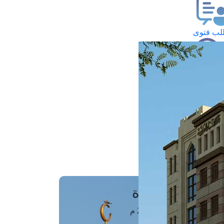
ب فتوى
تعلام عن فتوى
ز موعد
فتوى الهاتفية
َواقِيتُ الصَّـــلاة
اهرة · 06 أغسطس 2026 م