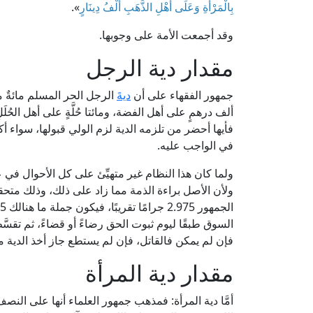
بِالْمَرْأَةِ وَعَلَى أَهْلِ الذَّهَبِ أَلْفُ دِينَارٍ
».
وقد أجمعت الأمة على وجوبها.
مقدار دية الرجل
جمهور الفقهاء على أن
ديةَ
الرجل الحر المسلم مائةٌ من
ألف درهمٍ على أهل الفضة، ومائتا حُلَّةٍ على أهل الحُل
فأيها أحضر من تلزمه الدية لزم الولي قبولها، سواء أك
في الواجب عليه.
ولما كان هذا النظام غير متهيِّئ على كل الأحوال في 
ولأن الأصل براءة الذمة مما زاد على ذلك، وذلك متح
السوق طبقًا ليوم ثبوت الحق رضاءً أو قضاءً، ثم تقسَّ
فإن لم يمكن فالقاتل، فإن لم يستطع جاز أخذ الدية م
مقدار دية المرأة
أمَّا دية المرأة: فمذهب جمهور العلماء أنها على الن