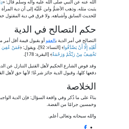
الله عنه عن النبي صلى الله عليه وآله وسلم قال: «
دِي
يثبت مثله. وذهب الأصَمُّ وابن عُلَيَّة إلى أن دية الم
للحديث السابق وأشباهه. ولا فرق في دية المقتول خطأً 
حكم التصالح في الدية
التصالح في أمر الدية ب
العفو
أو بقبول قيمة أقل أمر م
أَهْلِهِ إِلَّا أَنْ يَصَّدَّقُوا
﴾ [النساء: 92]، ويقول: ﴿
فَمَنْ عُفِيَ لَه
تَخْفِيفٌ مِنْ رَبِّكُمْ وَرَحْمَةٌ
﴾ [البقرة: 178].
وقد فوض الشارع الحكيم لأهل القتيل التنازل عن الدية 
دفعها كلها، وقبول الدية جائز شرعًا؛ لأنها حق لأهل الق
الخلاصة
بناءً على ما ذُكر وفي واقعة السؤال: فإن الدية الواج
وخمسين جرامًا من الفضة.
والله سبحانه وتعالى أعلم.