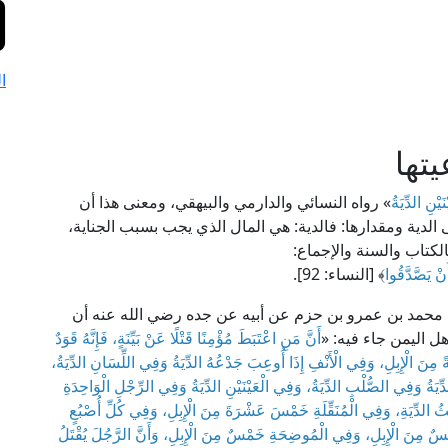
ا
تها
يْنِ الدِّيَةُ
» رواه النسائي والدارمي والبيهقي، ومعنى هذا أن
الدية ومقدارها: فالدية: هي المال الذي يجب بسبب الجناية،
بالكتاب والسنة والإجماع:
أَنْ يَصَّدَّقُوا
﴾ [النساء: 92].
ر بن محمد بن عمرو بن حزم عن أبيه عن جده رضي الله عنه أن
هل اليمن جاء فيه: «
أَنَّ مَنِ اعْتَبَطَ مُؤْمِنًا قَتْلًا عَنْ بَيِّنَةٍ، فَإِنَّهُ قَوَدٌ
َةً مِنَ الْإِبِلِ، وَفِي الْأَنْفِ إِذَا أُوعِبَ جَدْعُهُ الدِّيَةُ وَفِي اللِّسَانِ الدِّيَةُ،
دِّيَةُ وَفِي الصُّلْبِ الدِّيَةُ، وَفِي الْعَيْنَيْنِ الدِّيَةُ وَفِي الرِّجْلِ الْوَاحِدَةِ
ُثُ الدِّيَةِ، وَفِي الْمُنَقِّلَةِ خَمْسَ عَشْرَةَ مِنَ الْإِبِلِ، وَفِي كُلِّ أُصْبُعٍ
ْسٌ مِنَ الْإِبِلِ، وَفِي الْمُوضِحَةِ خَمْسٌ مِنَ الْإِبِلِ، وَأَنَّ الرَّجُلَ يُقْتَلُ