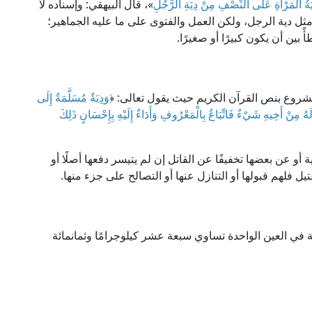
َةُ الْمَرْأَةِ عَلَى النِّصْفِ مِنْ دِيَةِ الرَّجُلِ
»، قال البيهقي: وإسناده لا
رأة مثل دية الرجل، ولكن العمل والفتوى على ما عليه الجماهير؛
بين أن يكون كبيرًا أو صغيرًا.
شروع بنص القرآن الكريم حيث يقول تعالى: ﴿
وَدِيَةٌ مُسَلَّمَةٌ إِلَى
ُ مِنْ أَخِيهِ شَيْءٌ فَاتِّبَاعٌ بِالْمَعْرُوفِ وَأَدَاءٌ إِلَيْهِ بِإِحْسَانٍ ذَلِكَ
أو عن بعضها تخفيفًا عن القاتل إن لم يتيسر دفعها أصلًا أو
تيل فلهم قبولها أو التنازل عنها أو التصالح على جزء منها.
بة في العين الواحدة تساوي سبعة عشر كيلوجرامًا وثمانمائة