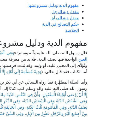
مفهوم الدية ودليل مشروعيتها
مقدار دية الرجل
مقدار دية المرأة
حكم التصالح في الدية
الخلاصة
مفهوم الدية ودليل مشروعي
قال رسول الله صلى الله عليه وآله وسلم: «
وَفِي الْعَيْنَ
العين
الواحدة فيها نصف الدية، فلا بد من معرفة معنى 
وتُؤَدَّى إلى المجني عليه، أو وليه، وقد ثبتت فرضيتها 
أما الكتاب فقد قال تعالى: ﴿
وَدِيَةٌ مُسَلَّمَةٌ إِلَى أَهْلِهِ إِلَّا 
وأما السنَّة المطهَّرة فما رواه النسائي عن أبي بك
رسول الله صلى الله عليه وآله وسلم كتب كتابًا إلى أ
إِلَّا أَنْ يَرْضَى أَوْلِيَاءُ الْمَقْتُولِ، وَأَنَّ فِي النَّفْسِ الدِّيَةَ مِائ
وَفِي الشَّفَتَيْنِ الدِّيَةُ وَفِي الْبَيْضَتَيْنِ الدِّيَةُ، وَفِي الذَّكَرِ ال
نِصْفُ الدِّيَةِ، وَفِي الْمَأْمُومَةِ ثُلُثُ الدِّيَةِ، وَفِي الْجَائِفَةِ ثُل
مِنْ أَصَابِعِ الْيَدِ وَالرِّجْلِ عَشْرٌ مِنَ الْإِبِلِ، وَفِي السِّنِّ خَم