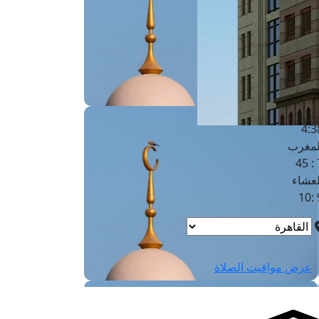
لفجر
4
لشروق
6
لظهر
1
لعصر
4:3
لمغرب
7 
لعشاء
9
عرض مواقيت الصلاة