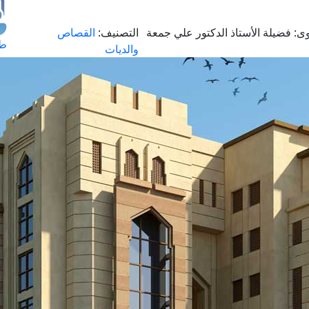
ى:
فضيلة الأستاذ الدكتور علي جمعة
التصنيف:
القصاص
طل
والديات
اس
حج
ال
م
الق