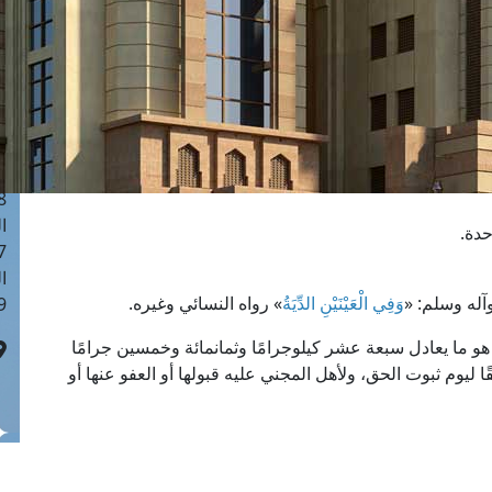
ا
 :40
ا
 :17
ا
 : 1
ا
8
ا
حدة.
: 45
ا
آله وسلم: «
وَفِي الْعَيْنَيْنِ الدِّيَةُ
» رواه النسائي وغيره.
 :10
 هو ما يعادل سبعة عشر كيلوجرامًا وثمانمائة وخمسين جرامًا
قًا ليوم ثبوت الحق، ولأهل المجني عليه قبولها أو العفو عنها أو