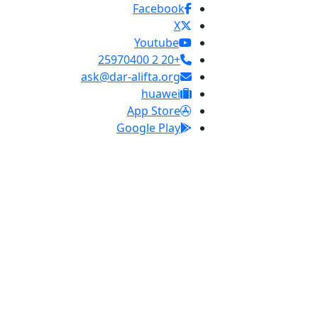
Facebook
X
Youtube
+20 2 25970400
ask@dar-alifta.org
huawei
App Store
Google Play