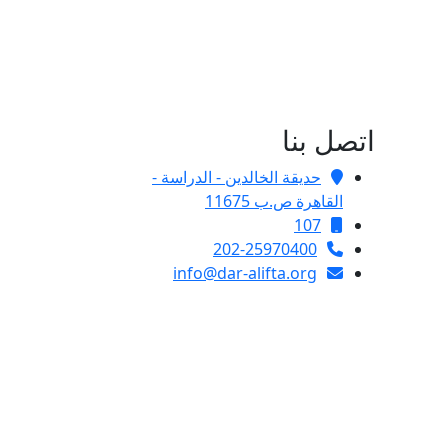
اتصل بنا
حديقة الخالدين - الدراسة -
القاهرة ص.ب 11675
107
202-25970400
info@dar-alifta.org