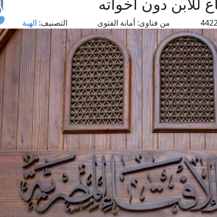
ع للابن دون أخواته
من فتاوى:
أمانة الفتوى
التصنيف:
الهبة
طل
اس
حج
ال
م
الق