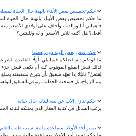
حكم تخصيص بعض الأبناء بالهبة حال الحياة لمصلح
ما حكم تخصيص بعض الأبناء بالهبة حال الحياة لمص
فأهملني أنا ووالدته، وأخاف على أولادي الأصغر منه -
أفعل؟ هل أكتبه للابن الأصغر أو له وللبنتين؟
حكم قبض بعض الهبة دون بعضها
ما قولكم دام فضلكم فيما يلي: أولًا: القاعدة الشرع
لذلك قبض المبلغ الموهوب كله أم يكفي قبض جزء م
يُقبَضْ؟ ثانيًا: إذا تعهَّد شقيقٌ بأن يتبرع لشقيقته بمب
يتم الزواج، بل فسخت الخطبة، وتوفي الشقيق الواهب 
حكم تنازل الأب عن بيته لبناته حال حياته
يرغب السائل في كتابة العقار الذي يمتلكه لبناته ال
تمييز أحد الأولاد بمساعدة مالية بسبب طلب العلم
ما حكم تمييز أحد الأولاد بمساعدة مالية بسبب طل