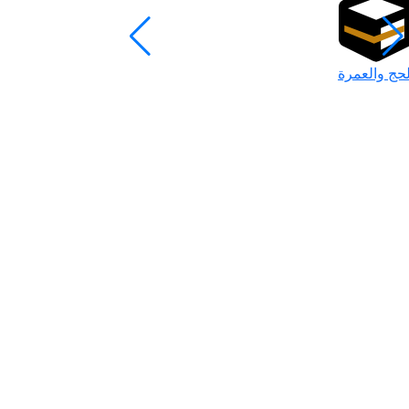
لحج والعمرة
رمضان