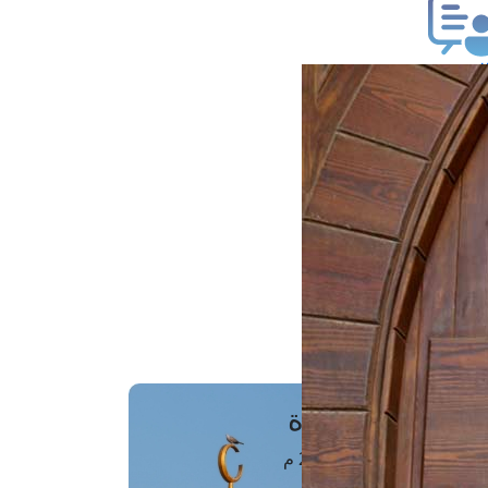
ب فتوى
تعلام عن فتوى
ز موعد
فتوى الهاتفية
َواقِيتُ الصَّـــلاة
اهرة · 08 أغسطس 2026 م