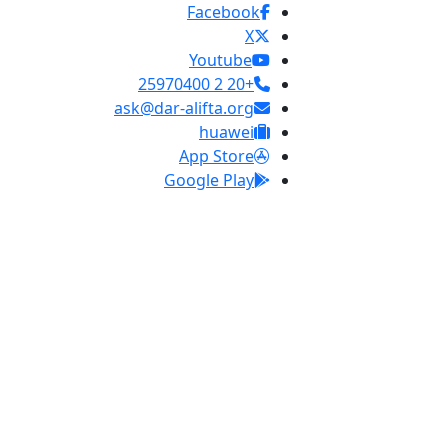
Facebook
X
Youtube
+20 2 25970400
ask@dar-alifta.org
huawei
App Store
Google Play