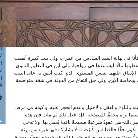
ا
 :42
ا
 :18
ا
 : 1
ا
7
 فأنا في نهاية العقد السادس من عمري، ولي بنت كبيرة أنفقت
ا
تها مالًا ليساعدها في زواجها، ولي ابن في التعليم الثانوي،
: 43
 الإنفاق عليهما بنفس المستوى الذي كنت أنفق به على البنت
ا
ك وبخاصة الابن، ولي حق انتفاع من الدولة في شقة متواضعة،
 :8
 بالبلوغ والعقل والاختيار وعدم الحجر عليه أو كونه في مرض
ما يراه محققًا للمصلحة، فإذا فعل ذلك ثم مات فإن هذه
ر ذلك- هي عقودٌ شرعيةٌ صحيحةٌ نافذةٌ يُعمل بها، ولا تدخل
تكون حقًّا خالصًا لمن كُتِبَت له لا يشاركه فيها غيره من ورثة
َصُّ بعضَ من يصيرون ورثته بشيءٍ زائدٍ عن غيرهم لمعنًى صحيحٍ