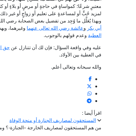
معتبرٍ شرعًا؛ كمواساةٍ في حاجةٍ أو مرضٍ أو بلاءٍ أو كث
لمزيد حُبٍّ أو لمساعدةٍ على تعليم أو زواجٍ أو غير ذلك
وبهذا يُعَلَّل ما وُجِد من تفضيل بعض الصحابة رضي الل
أبي بكر
و
عائشة رضي الله تعالى عنهما
وغيرهما، وبهذا
العطية
وعدم قولهم بالوجوب.
عليه وفي واقعة السؤال: فإن لك أن تتنازل عن
حق ال
في العطية بين الأولاد.
والله سبحانه وتعالى أعلم.
اقرأ أيضا :
المستحقون لمصاريف الجنازة أو منحة الوفاة
من هم المستحقون لمصاريف الخارجة –الجنازة-؟ وم