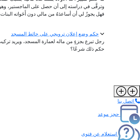
وترقَّى في دراسته إلى أن حصل على الماجستير، وهو ما
فهل يجوزُ لي أن أساعدَهُ من مالي دون أَخَواته البنات
حكم وضع إعلان ترويجي على حائط المسجد
رجل تبرع بجزءٍ من ماله لعمارة المسجد، ويريد تركيب
حكم ذلك شرعًا؟
اتصل بنا
حجز موعد
استعلام عن فتوى