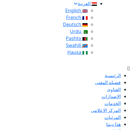
العربية
English
French
Deutsch
Urdu
Pashto
Swahili
Hausa
الرئيسية
فضيلة المفتى
الفتاوى
الإصدارات
الخدمات
المركز الإعلامى
المرئيات
هذا ديننا