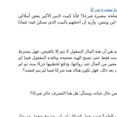
ة معتبرة شرعًا
لحة معتبرة شرعا؟ فأنا كتبت لابني الأكبر بعض أملاكي
ابن وبنتين- وأريد أن أخصّهم بالبيت الذي نسكن فيه؛ فماذا
ية هي أن هبة المال المنقول لا تتم إلا بالقبض، فهل يشترط
نه فقط حتى تصبح الهبة صحيحة ونافذة المفعول فيما لم
لغ معين من المال عند زواجها، وَدَفَع لخطيبها جزءًا منه، ثم لم
بعد ذلك، فهل تكون هناك هبة شرعًا فيما لم يتم قبضه؟
خمس حال حياته، ويسأل: هل هذا التصرف جائز شرعًا؟
ب العلم؟ حيث يقول السائل: لي ابن متزوج ويعمل مدرسًا،