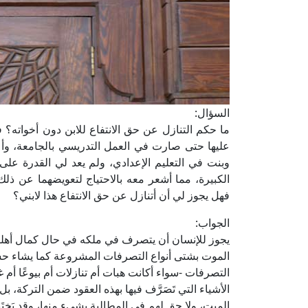
السؤال:
ما حكم التنازل عن حق الانتفاع للابن دون أخواته؟
عليها حتى صارت في العمل التدريسي بالجامعة، وأعطي
وبنت في التعليم الإعدادي، ولم يعد لي القدرة على
الكبيرة، مما أشعر معه بالاحتياج لتعويضهما عن ذل
فهل يجوز لي أن أتنازل عن حق الانتفاع هذا لابني؟
الجواب:
يجوز للإنسان أن يتصرف في ملكه في حال كمال أهليته
الموت بشتى أنواع التصرفات المشروعة كما يشاء حسب
التصرفات -سواء أكانت هبات أم تنازلات أم بيوعًا أم غي
الأشياء التي تَصَرَّف فيها بهذه العقود ضمن التركة، بل 
الميت، ولا حق لهم في المطالبة بشيءٍ منها، وقد يَخت