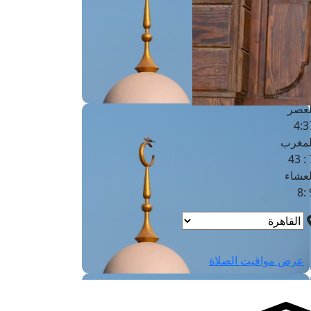
لفجر
4
لشروق
6
لظهر
1
لعصر
4:3
لمغرب
7 
لعشاء
9
عرض مواقيت الصلاة