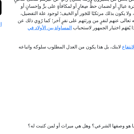
رة عيالٍ أو لضمان حظِّ صِغارٍ أو لمكافأةٍ على برٍّ وإحسانٍ أو
، ولا يكون بذلك مرتكبًا للجَور أو الحَيف؛ لوجود علة التفضيل،
ه تعالى عنهم لنفرٍ من ورثتهم على نفرٍ آخر؛ كما رُوِي ذلك عن
ا
 يُفهَم اختيار الجمهور لاستحباب
المساواة بين الأولاد في
انتفاع
لابنك، بل هذا يكون من العدل المطلوب سلوكه واتباعه
ا هو وصفها الشرعي؟ وهل هي ميراث أو لمن كتبت له؟