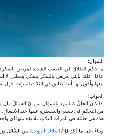
السؤال:
ما حكم الطلاق في الغضب الشديد لمريض السكر؟ 
عامًا، علمًا بأنني مريض بالسكر بشكل يجعلني لا
معها وأقول لها: أنتِ طالق في الثلاث المرات. فهل يم
الجواب:
إذا كان الحالُ كما ورد بالسؤال من أنَّ السائلَ قال ل
من التحكمِ في نفسهِ والسيطرةِ عليها عند الانفعالِ، ف
هذه هي حالتهُ في المراتِ الثلاثِ فلا يقع منها أي واحدة
وبناءً على ما ذُكِرَ فإنًّ
العلاقَة الزوجيةَ
بين السَّائل وز