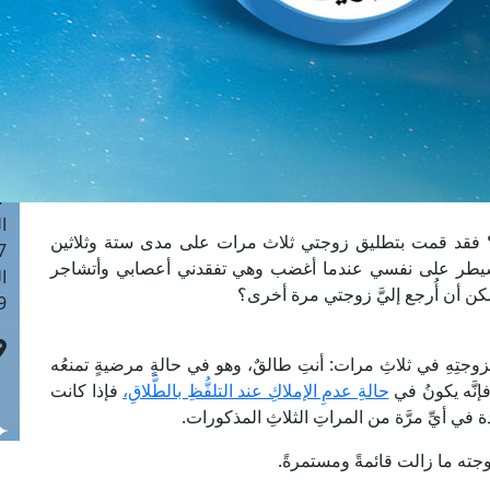
ا
 :42
ا
 :18
ا
 : 1
ا
7
ا
فقد قمت بتطليق زوجتي ثلاث مرات على مدى ستة وثلاثين
: 43
 أسيطر على نفسي عندما أغضب وهي تفقدني أعصابي وأتشاجر
ا
كن أن أُرجع إليَّ زوجتي مرة أخرى؟
 :8
ِزوجتِهِ في ثلاثِ مرات: أنتِ طالقٌ، وهو في حالةٍ مرضيةٍ تمنعُه
إنَّه يكونُ في
حالةِ عدمِ الإملاكِ عند التلفُّظِ بالطَّلاقِ،
فإذا كانت
 في أيِّ مرَّة من المراتِ الثلاثِ المذكورات.
وجته ما زالت قائمةً ومستمرةً.