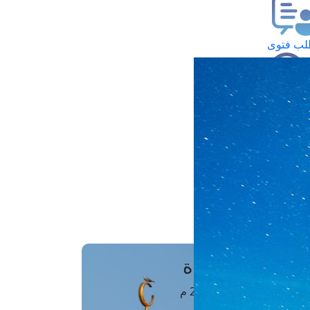
ب فتوى
تعلام عن فتوى
ز موعد
فتوى الهاتفية
َواقِيتُ الصَّـــلاة
اهرة · 08 أغسطس 2026 م