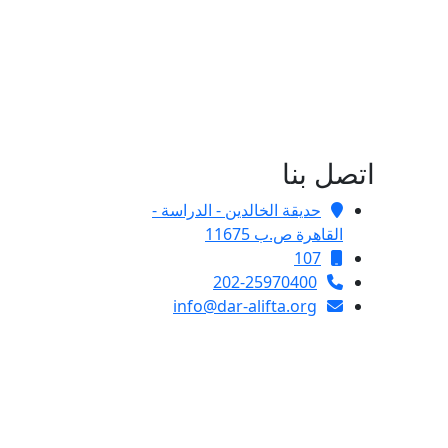
اتصل بنا
حديقة الخالدين - الدراسة -
القاهرة ص.ب 11675
107
202-25970400
info@dar-alifta.org