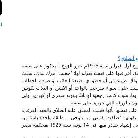
ا
 الطلاق؟
امرأة تزوجت بشخص بمقتضى قسيمة رسمية، وبتاريخ أول فبراير سنة 1926م حرر الزوج المذكور على نفسه
ة، أقر فيها على نفسه بقوله لها: "جعلت أمرك بيدك، بحيث
ولك في غيبتي أو حضوري بصيغة الغائب أو صيغة الخطاب
علي، سواء صرحت بالواحد أو الاثنين أو الثلاث تكونين
ا، سواء كانت رجعية أو بائنًا بينونة صغرى أو كبرى، أولى
دون بالورقة التي حررها على نفسه.
لى نفسها بأنها فعلت المعلق عليه الطلاق بالعقد العرفي،
بقولها: "طلقت نفسي من زوجي ... طلقة واحدة بائنة من
الآن، فلا أحل له إلا بعقد ومهر جديدين"، وذلك بمقتضى إشهاد صادر منها في 14 يونية سنة 1926 بمحكمة مصر