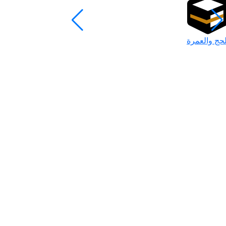
لحج والعمرة
رمضان