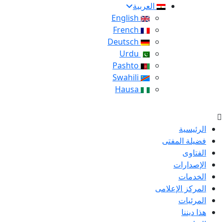
العربية
English
French
Deutsch
Urdu
Pashto
Swahili
Hausa
الرئيسية
فضيلة المفتى
الفتاوى
الإصدارات
الخدمات
المركز الإعلامى
المرئيات
هذا ديننا