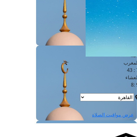
لفجر
4
لشروق
6
لظهر
1
لعصر
4:3
لمغرب
7 
لعشاء
9
عرض مواقيت الصلاة