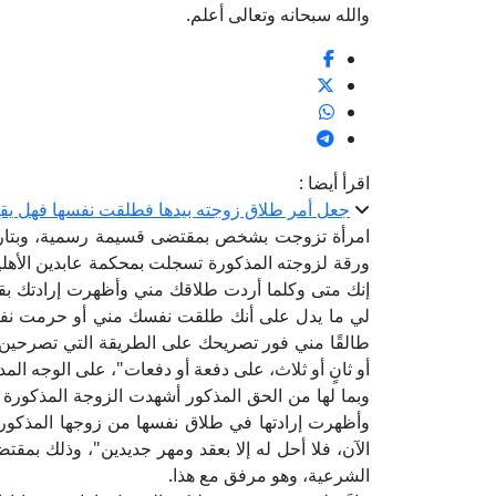
والله سبحانه وتعالى أعلم.
اقرأ أيضا :
جعل أمر طلاق زوجته بيدها فطلقت نفسها فهل يقع
ورقة لزوجته المذكورة تسجلت بمحكمة عابدين الأهلي
إنك متى وكلما أردت طلاقك مني وأظهرت إرادتك بق
لي ما يدل على أنك طلقت نفسك مني أو حرمت نفسك 
طالقًا مني فور تصريحك على الطريقة التي تصرحين به
أو ثانٍ أو ثلاث، على دفعة أو دفعات"، على الوجه الم
وبما لها من الحق المذكور أشهدت الزوجة المذكورة ع
وأظهرت إرادتها في طلاق نفسها من زوجها المذكور 
الشرعية، وهو مرفق مع هذا.