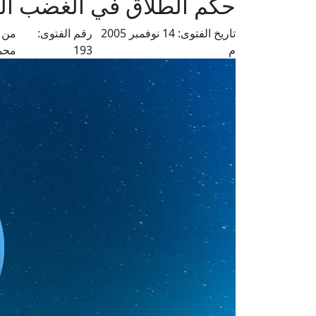
حكم الطلاق في الغضب ال
تاريخ الفتوى:
14 نوفمبر 2005
رقم الفتوى:
من ف
م
193
محم