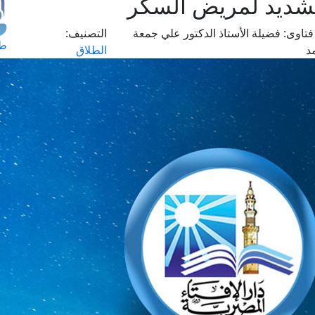
شديد لمريض السكر
تاوى:
فضيلة الأستاذ الدكتور علي جمعة
التصنيف:
طل
د
الطلاق
اس
حج
ال
م
الق