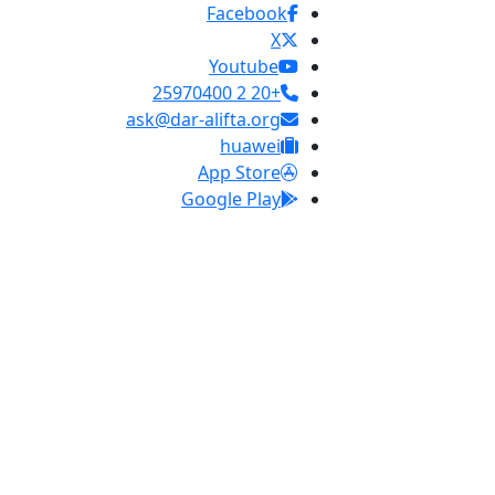
Facebook
X
Youtube
+20 2 25970400
ask@dar-alifta.org
huawei
App Store
Google Play