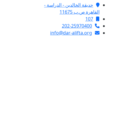
حديقة الخالدين - الدراسة -
القاهرة ص.ب 11675
107
202-25970400
info@dar-alifta.org