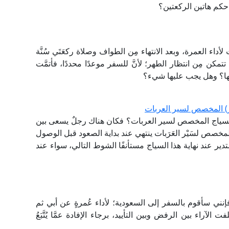
حكم هاتين الركعتين؟
ء العمرة، وبعد الانتهاء مِن الطواف وصلاة ركعَتَي سُنَّة
كن مِن انتظار الطهر؛ لأنَّ للسفر موعدًا محددًا، فأتمَّت
تها؟ وهل يجب عليها شيء؟
مر) المخصص لسير العربات
 السياج المخصص لسير العربات؟ فكان هناك رجلٌ يسعى بين
المخصص لسَيْر العَرَبات ينتهي عند بداية الصعود قبل الوصول
ستدير عند نهاية هذا السياج مستأنفًا الشوط التالي، سواء عند
ني سأقوم بالسفر إلى السعودية؛ لأداء عُمرةٍ عن أبي ثم
ت الآراء بين الرفض وبين التأييد، برجاء الإفادة عمَّا يُتَّبَعُ