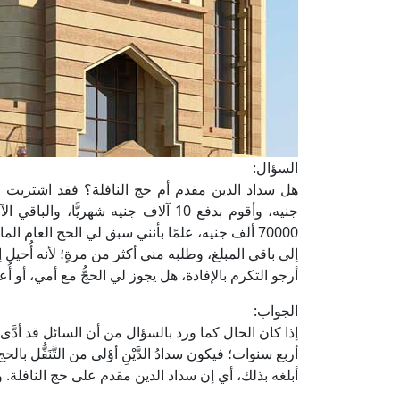
السؤال:
إلى باقي المبلغ، وطلبه مني أكثر من مرةٍ؛ لأنه أُحيل إ
أرجو التكرم بالإفادة، هل يجوز لي الحجُّ مع أمي، أو أ
الجواب:
إذا كان الحال كما ورد بالسؤال من أن السائل قد أدَّى
أربع سنوات؛ فيكون سدادُ الدَّيْنِ أوْلى من التَّنَفُّل ب
أبلغه بذلك، أي إن سداد الدين مقدم على حج النافلة. وم