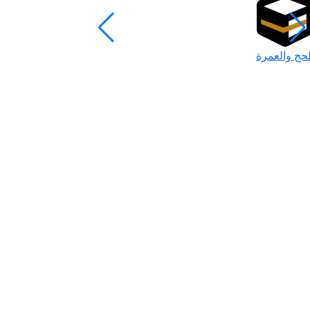
لحج والعمرة
رمضان