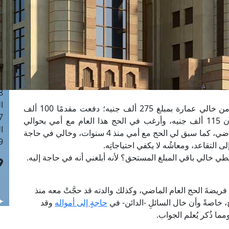
ا
 :40
ا
 :17
ا
 : 1
ا
8
ا
هل سداد الدين مقدم أم حج النافلة؟ فقد اشتريت من خالي عمارة بمبلغ 275 ألف جنيه؛ دفعت مقدمًا 100 ألف
: 45
جنيه، وأقوم بدفع 10 آلاف جنيه شهريًّا، والباقي الآن 115 ألف جنيه، وأرغب في الحج هذا العام مع أمي بحوالي
ا
70000 ألف جنيه، علمًا بأنني سبق لي الحج العام الماضي، كما سبق لي الحج مع أمي منذ 4 سنوات، وخالي في حاجة
 :10
لى التقاعد، ومعاشُه لا يكفي احتياجاتِه.
ُعطي خالي باقي المبلغ المستحق؟ لأنه أبلغني أنه في حاجة إليه.
 فريضةَ الحج العام الماضي، وكذلك والدته قد حجَّتْ معه منذ
الحج، خاصةً وأن خال السائلِ -الدائن- في
حاجةٍ إلى أمواله
وقد
ما ذُكر يُعلم الجواب.