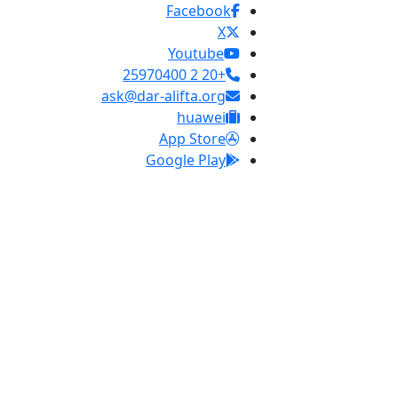
Facebook
X
Youtube
+20 2 25970400
ask@dar-alifta.org
huawei
App Store
Google Play