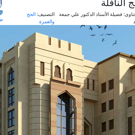
 النافلة
تاوى:
فضيلة الأستاذ الدكتور علي جمعة
التصنيف:
الحج
طل
والعمرة
اس
حج
ال
م
الق