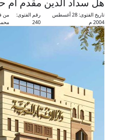
هل سداد الدين مقدم أم حج
تاريخ الفتوى:
28 أغسطس
رقم الفتوى:
من ف
2004 م
240
محمد