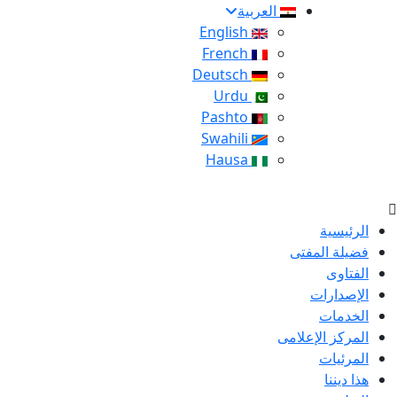
العربية
English
French
Deutsch
Urdu
Pashto
Swahili
Hausa
الرئيسية
فضيلة المفتى
الفتاوى
الإصدارات
الخدمات
المركز الإعلامى
المرئيات
هذا ديننا