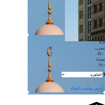
لفجر
4
لشروق
6
لظهر
1
لعصر
4:3
لمغرب
7 
لعشاء
9
عرض مواقيت الصلاة