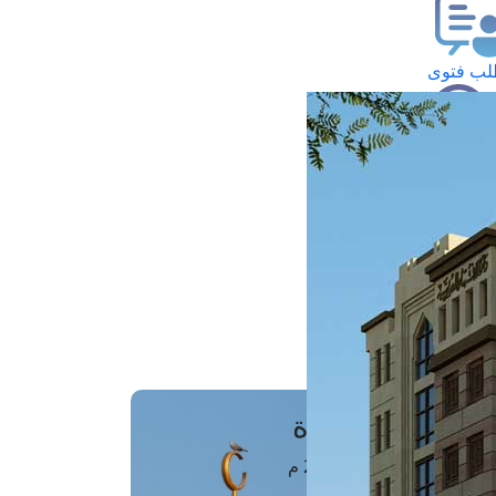
ب فتوى
تعلام عن فتوى
ز موعد
فتوى الهاتفية
َواقِيتُ الصَّـــلاة
اهرة · 06 أغسطس 2026 م