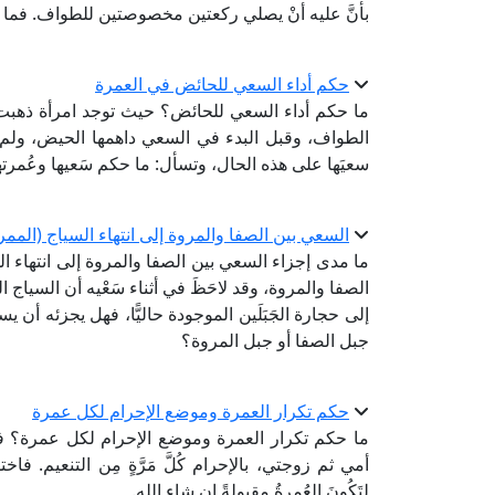
بأنَّ عليه أنْ يصلي ركعتين مخصوصتين للطواف. فما 
حكم أداء السعي للحائض في العمرة
ما حكم أداء السعي للحائض؟ حيث توجد امرأة ذهبت لأدا
الطواف، وقبل البدء في السعي داهمها الحيض، ولم تتم
سعيَها على هذه الحال، وتسأل: ما حكم سَعيها وعُمر
السعي بين الصفا والمروة إلى انتهاء السياج (الم
ما مدى إجزاء السعي بين الصفا والمروة إلى انتهاء
الصفا والمروة، وقد لاحَظَ في أثناء سَعْيه أن السياج 
إلى حجارة الجَبَلَين الموجودة حاليًّا، فهل يجزئه أن ي
جبل الصفا أو جبل المروة؟
حكم تكرار العمرة وموضع الإحرام لكل عمرة
ما حكم تكرار العمرة وموضع الإحرام لكل عمرة؟ فإن
أمي ثم زوجتي، بالإحرام كُلَّ مَرَّةٍ مِن التنعيم. فاختلف
لِتَكُونَ العُمرةُ مقبولةً إن شاء الله.