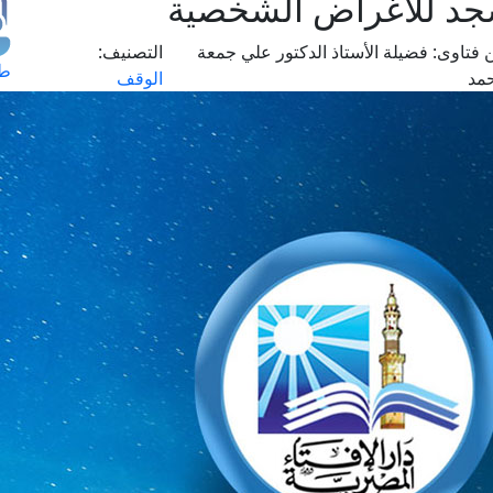
جد للأغراض الشخصية
 فتاوى:
فضيلة الأستاذ الدكتور علي جمعة
التصنيف:
طل
مد
الوقف
اس
حج
ال
م
الق