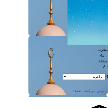
لفجر
4
لشروق
6
لظهر
1
لعصر
4:3
لمغرب
7 
لعشاء
9
عرض مواقيت الصلاة