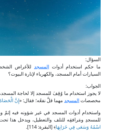
السؤال:
ما حكم استخدام أدوات
المسجد
للأغراض الشخصية
السيارات أمام المسجد، والكهرباء لإنارة البيوت؟
الجواب:
لا يجوز استخدام ما وُقِفَ للمسجد إلا لحاجة المسجد،
مخصصات
المسجد
مهما قلَّ نفعُه؛ فقال: «
إِنَّ الْحَصَاةَ
واستخدام أدوات المسجد في غير شؤونه فيه إثمٌ وذن
للمسجدِ ومَرافقِه للتلف والتعطيل، ويدخل هذا تحت 
اسْمُهُ وَسَعَى فِي خَرَابِهَا
﴾ [البقرة: 114].