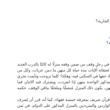
لجارية؟
؟
ي رجلٍ وقف من ضمن وقفه منزلًا له كائنًا بالدرب الجديد
تقائه الإناث مدة حياة كل منهن ما دمن عزبات، وكل من
 حقها في السكنى فيه، وهكذا؛ كلما تزوجت وتأيمت يجري
ذكور الواحدة منهن إذا انفردت، ويشترك فيه الاثنان فما
هن، يكون ذلك المنزل مُنضمًّا وملحقًا بباقي الوقف، حكمه
 قرآن شريف بمعرفة خمسة فقهاء، كما أنه قرر أن يُصرف
واردين والمترددين بالمنزل المذكور على الدوام، في ثمن