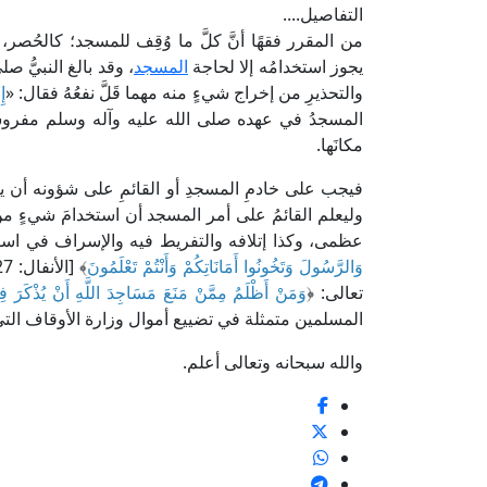
التفاصيل....
من المقرر فقهًا أنَّ كلَّ ما وُقِف للمسجد؛ كالحُصر،
يجوز استخدامُه إلا لحاجة
المسجد
، وقد بالغ النبيُّ 
والتحذيرِ من إخراج شيءٍ منه مهما قَلَّ نفعُهُ فقال: «
إِ
المسجدُ في عهده صلى الله عليه وآله وسلم مفروشًا 
مكانَها.
فيجب على خادمِ المسجدِ أو القائمِ على شؤونه أن يتَّق
وليعلم القائمُ على أمر المسجد أن استخدامَ شيءٍ من
عظمى، وكذا إتلافه والتفريط فيه والإسراف في استخدام
وَالرَّسُولَ وَتَخُونُوا أَمَانَاتِكُمْ وَأَنْتُمْ تَعْلَمُونَ
تعالى: ﴿
وَمَنْ أَظْلَمُ مِمَّنْ مَنَعَ مَسَاجِدَ اللَّهِ أَنْ يُذْكَرَ
المسلمين متمثلة في تضييع أموال وزارة الأوقاف التي
والله سبحانه وتعالى أعلم.