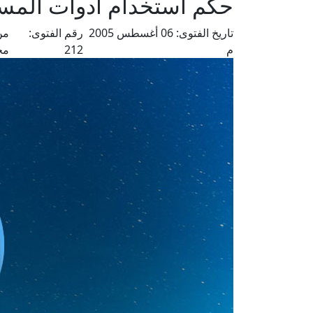
حكم استخدام أدوات المس
تاريخ الفتوى:
06 أغسطس 2005
رقم الفتوى:
من
م
212
مح