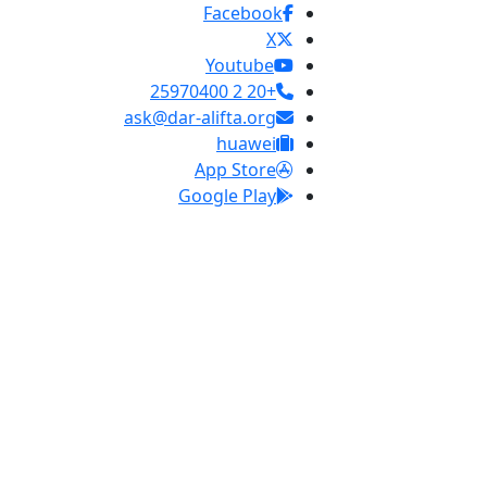
Facebook
X
Youtube
+20 2 25970400
ask@dar-alifta.org
huawei
App Store
Google Play