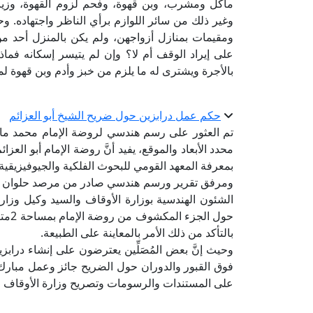
مأكل ومشرب، وبن قهوة، وفحم لزوم القهوة، وزي
وغير ذلك من سائر اللوازم برأي الناظر واجتهاده. و
ومقيمات بمنازل أزواجهن، ولم يكن بالمنزل أحد من
على إيراد الوقف أم لا؟ وإن لم يتيسر إسكانه فم
بالأجرة ويشترى له ما يلزم من خبز وأدم وبن قهوة لم
حكم عمل درابزين حول ضريح الشيخ أبو العزائم
محدد الأبعاد والموقع، يفيد أنَّ روضة الإمام أبو العزا
بمعرفة المعهد القومي للبحوث الفلكية والجيوفيزيقية
ومرفق تقرير ورسم هندسي صادر من مرصد حلوان ومم
الشئون الهندسية بوزارة الأوقاف والسيد وكيل وزارة
بالتأكد من ذلك الأمر بالمعاينة على الطبيعة.
وحيث إنَّ بعض المُصَلِّين يعترضون على إنشاء درابز
فوق القبور والدوران حول الضريح جائز وعمل مبارك؛
على المستندات والرسومات وتصريح وزارة الأوقاف الم