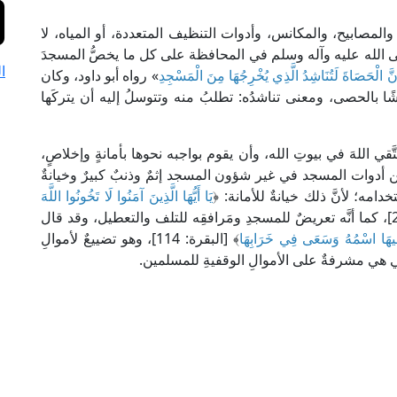
 والمصابيح، والمكانس، وأدوات التنظيف المتعددة، أو المياه، لا
صلى الله عليه وآله وسلم في المحافظة على كل ما يخصُّ المسجدَ
ا
نَّ الْحَصَاةَ لَتُنَاشِدُ الَّذِي يُخْرِجُهَا مِنَ الْمَسْجِدِ
» رواه أبو داود، وكان
بالحصى، ومعنى تناشدُه: تطلبُ منه وتتوسلُ إليه أن يتركَها
ي اللهَ في بيوتِ الله، وأن يقوم بواجبه نحوها بأمانةٍ وإخلاصٍ،
 أدوات المسجد في غير شؤون المسجد إثمٌ وذنبٌ كبيرٌ وخيانةٌ
ه؛ لأنَّ ذلك خيانةٌ للأمانة: ﴿
يَا أَيُّهَا الَّذِينَ آمَنُوا لَا تَخُونُوا اللَّهَ
﴾ [الأنفال: 27]، كما أنَّه تعريضٌ للمسجدِ ومَرافقِه للتلف والتعطيل، وقد قال
 فِيهَا اسْمُهُ وَسَعَى فِي خَرَابِهَا
﴾ [البقرة: 114]، وهو تضييعٌ لأموالِ
 هي مشرفةٌ على الأموالِ الوقفيةِ للمسلمين.