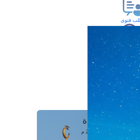
ب فتوى
تعلام عن فتوى
ز موعد
فتوى الهاتفية
َواقِيتُ الصَّـــلاة
اهرة · 08 أغسطس 2026 م