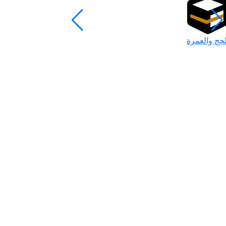
لحج والعمرة
رمضان