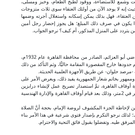
ت وشمع للاستضاءة، ووقود لطبخ الطعام، وخبز ومسلى،
حيث إنه لا يوجد الآن من أولئك العتقاء سوى ثلاث متزوجات
 العتقاء، فهل بذلك يمكن إسكانه واستغلال أجرته وضمها
اذا يكون في صرف ذلك المبلغ؛ هل يجوز إحضار رجل أمين
ن يتردد على المنزل المذكور، أم كيف؟ نرجو الجواب.
تم العثور على رسم هندسي لروضة الإمام محمد ماضي أبو العزائم، الصادر من محافظة القاهرة عام 1932م،
ئم حدودها خارج المقصورة المقامة حاليًّا، وثم التأكد من ذلك
 -مرصد حلوان- عن طريق الأجهزة العلمية الحديثة.
هور بخاتم شعار الجمهورية يفيد ذلك، وبعرض الأمر على
 أوقاف القاهرة، تمَّ استصدار تصريح عمل لإنشاء درابزين
حول الجزء المكشوف من روضة الإمام بمساحة 2متر في 2متر، وذلك بعد قيام أوقاف القاهرة والإدارة الهندسية
ين لإحاطة الجزء المكشوف لروضة الإمام، بحجة أنَّ الصلاة
 لذلك نرجو التكرم بإصدار فتوى شرعية في هذا الأمر بناء
رفق طيه. وتفضلوا بقبول فائق التحية والاحترام.