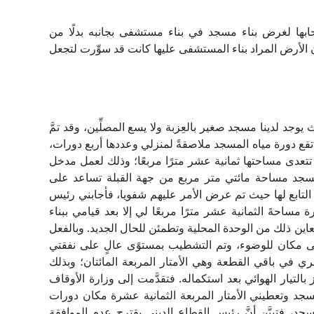
ها لغرض بناء مسجد في بناء مستشفى بجانبه بدلًا من
بأن الأرض المراد بناء المستشفى عليها كانت قد سوِّرت لتجعل
 لدينا مسجد صغير بالعِزبة ولا يسع المصلِّين، وقد تمَّ
ع دورة مياه المسجد ملاصقةً لمنزلي وعددها أربع دورات،
 لا تتعدى مساحتها ثمانية عشر مترًا مربعًا؛ وذلك لعمل مدخل
مسجد مساحة مائتي متر مربع من جهة القبلة تساعد على
 التابع لها حيث تم عرض الأمر عليهم شفويا، فأجابني رئيس
ة مساحةَ الثمانية عشر مترًا مربعًا لي إلا بعد قيامي ببناء
عاين ذلك من الوحدة المحلية وتطمئن للحال الجديد. وبالفعل
لى مكان للوضوء، وتم التشطيب بمستوًى عالٍ على نفقتي
ي باقي القطعة وهي الأمتار المربعة المائتان؛ وبذلك
لتيار الهوائي بعد استكماله. فتقدَّمت إلى وزارة الأوقاف
مسجد وتعطيني الأمتار المربعة الثمانية عشرة مكان دورات
د، فتبيَّن أنَّ رئيس القطاع الديني يقترح عدم الموافقة