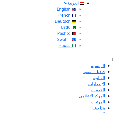
العربية
English
French
Deutsch
Urdu
Pashto
Swahili
Hausa
الرئيسية
فضيلة المفتى
الفتاوى
الإصدارات
الخدمات
المركز الإعلامى
المرئيات
هذا ديننا