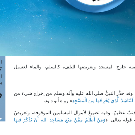
ا
 :42
ا
 :18
ا
 : 1
ا
7
ا
 خارج المسجد وتعريضها للتلف، كالسلم، والماء لغسيل
: 43
ا
 :8
 وقد حذَّر النبيُّ صلى الله عليه وآله وسلم من إخراج شيء من
 لَتُنَاشِدُ الَّذِي يُخْرِجُهَا مِنَ الْمَسْجِدِ
» رواه أبو داود.
بٌ عظيمٌ، وفيه تضييعٌ لأموال المسلمين الموقوفة، وتعريضٌ
قوله تعالى: ﴿
وَمَنْ أَظْلَمُ مِمَّنْ مَنَعَ مَسَاجِدَ اللهِ أَنْ يُذْكَرَ فِيهَا