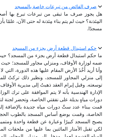
صرف الفائض من تبرعات خاصة بالمسجد
هل يجوز صرف ما تبقى من تبرعات تبرع بها أصحاب
المِئذنة؟ حيث لم يتم بناء مِئذنة له حتى الآن، علمًا 
مسجدًا.
حكم استبدال قطعة أرض بجزء من المسجد
ما حكم استبدال قطعة أرض بجزء من المسجد؟ حيث يوجد
ضمه لوزارة الأوقاف، ومنزلي مجاور للمسجد؛ حيث تق
وأنا أريد أَخْذَ الأرض المقام عليها هذه الدورة، التي
إلى منزلي المجاور للمسجد، ونظير ذلك تركتُ لل
توسعته. وقبل إبرام العقد ذهبتُ إلى مديرية الأوقاف
الإدارة الهندسية بأنه لا يتم الموافقة على ترك الوزار
دورات مياهٍ بديلة على نفقتي الخاصة، وتحضر لجنة لت
قمت ببناء عدد ستِّ دورات مياه جديدة بالإضافة إ
الخاصة، وقمت بوضع أساس المسجد بالطوب الحجري ف
يصبح المسجد كبيرًا وعبارة عن قطعة واحدة ومتميز با
لكي تقبل الأمتار المائتين بما عليها من ملحقات ال
المياه القديمة لعمل مدخل إلى منزلي المجاور للمسج