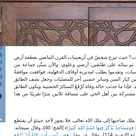
ا
 :40
ا
 :17
ا
 : 1
ا
8
بات؟ حيث تبرع شخصٌ في أربعينيات القرن الماضي بقطعة أرض
ا
 ثم ببنائه على طابقين: أرضي وعلوي، والآن يتبنَّى جماعة من
: 45
بات، وتقدموا بطلب لمديرية أوقاف الدقهلية، فوافقت موافقةً
ا
من كبار السن وساتر خشبي آخر للمصليات وجعل نصف الطابق
 :10
حد، فإذا ما حدثت حالة وفاة تُرْفَعُ الستائرُ الخشبية ويكون الطابق
مشتركة بين أهل الحي على مسافة ثلاثين مترًا تقريبًا من هذا
 صاحبها إلى ملك الله تعالى، فلا يجوز لأحد حينئذٍ أن يقتطع
 ﴿
وَمَسَاجِدُ يُذْكَرُ فِيهَا اسْمُ اللهِ كَثِيرًا
﴾ [الحج: 40]، وقال سبحانه:
هُ
﴾ [البقرة: 114]، وقال عز وجل: ﴿
فِي بُيُوتٍ أَذِنَ اللهُ أَنْ تُرْفَعَ