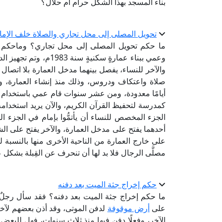
بناء المسجد بهذا الشكل حرام أم حلال؟
تحويل المصلى إلى محل تجاري والصلاة خلف الإم
ما حكم تحويل المصلى إلى محل تجاري؟ وماحكم ا
وعمي ببناء عمارةٍ سكني
والآخر للنساء، يفصل بينهما مدخل العمارة بلا اتصال 
صلاة واعتكاف ودروس، وذلك منذ إنشاء العمارة، و
أيامًا معدودة، ومن عشر سنوات قام عمي باستخدام
كمدرسة لتحفيظ القرآن الكريم، والآن يريد استخدا
الجزء المخصص للنساء أن يأتمُّوا بإمام في الجزء ا
أحدهما يفتح على مدخل العمارة، والآخر يفتح على الش
على خارج العمارة من الناحية الأخرى منها بالنسبة لج
مصلَّى الرجال فلا بد لها أن تنحرف عن القِبلة بشك
حكم إخراج جثة الميت بعد دفنه
ما حكم إخراج جثة الميت بعد دفنه؟ فقد سأل رجلٌ في
على
أرض موقوفة
لدفن الموتى، وقد أذن بعضهم لآخ
الآخر، وفعلًا دفن فيها منذ ثلاث سنوات، فهل للبعض