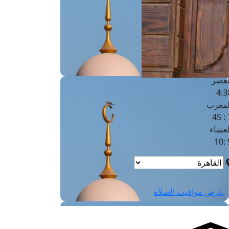
لفجر
4
لشروق
6
لظهر
1
لعصر
4:3
لمغرب
7 
لعشاء
9
عرض مواقيت الصلاة