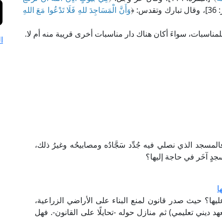
قدس: ﴿
وَأَنَّ الْمَسَاجِدَ للهِ فَلَا تَدْعُوا مَعَ اللهِ
للمناسبات، سواءَ أكان هناك دار مناسبات أخرى قريبة منه أم لا.
ا
مسجد الذي نصلي فيه جُدِّد سَجَّادُه ومصابيحُه وغيرُ ذلك،
دٍ آخَر في حاجة إليها؟
ا
ليها؟ حيث صدر قانون لمنع البناء على الأراضي الزراعية،
د ديني تعليمي) ثم منازل حوله -تحايلًا على القانون-. فهل