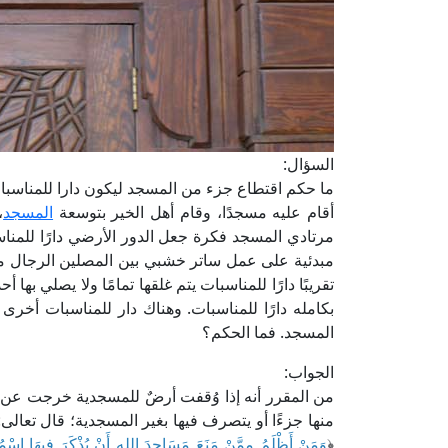
السؤال:
ما حكم اقتطاع جزء من المسجد ليكون دارا للمناس
أقام عليه مسجدًا، وقام أهل الخير بتوسعة
المسجد
،
مرتادي المسجد فكرة جعل الدور الأرضي دارًا للمناس
مبدئية على عمل ساتر خشبي بين المصلين الرجال 
تقريبًا دارًا للمناسبات يتم غلقها تمامًا ولا يصلي بها أ
بكامله دارًا للمناسبات. وهناك دار للمناسبات أخرى 
المسجد. فما الحكم؟
الجواب:
من المقرر أنه إذا وُقفت أرضٌ للمسجدية خرجت عن ملك
منها جزءًا أو يتصرف فيها بغير المسجدية؛ قال تعالى:
﴿
وَمَنْ أَظْلَمُ مِمَّنْ مَنَعَ مَسَاجِدَ اللهِ أَنْ يُذْكَرَ فِيهَا اسْمُ