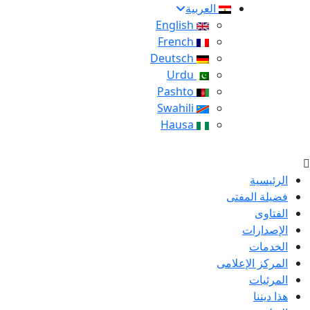
العربية
English
French
Deutsch
Urdu
Pashto
Swahili
Hausa
الرئيسية
فضيلة المفتى
الفتاوى
الإصدارات
الخدمات
المركز الإعلامى
المرئيات
هذا ديننا