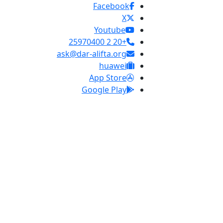
Facebook
X
Youtube
+20 2 25970400
ask@dar-alifta.org
huawei
App Store
Google Play