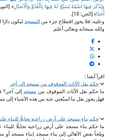
وَيُذْكَرَ فِيهَا اسْمُهُ يُسَبِّحُ لَهُ فِيهَا بِالْغُدُوِّ وَالْآصَالِ
﴾ [النور: 36]، وقال تبارك وت
أَحَدًا
﴾ [الجن: 18].
وعليه: فلا يجوز اقتطاع جزء من
المسجد
ليكون دارًا 
والله سبحانه وتعالى أعلم.
اقرأ أيضا :
حكم نقل الأثاث الموقوف من مسجد إلى آخر
ما حكم نقل الأثاث الموقوف من
مسجد
إلى آخر؟ فال
فهل يجوز نقل ما استُغني عنه من هذه الأشياء إلى مسج
حكم بناء مسجد على أرض زراعية تحايلًا للبناء عليه
ما حكم بناء مسجد على أرض زراعية تحايلًا للبناء ع
ويلجأ بعض الأهالي إلى بناء مسجد (بناء مسجد أو معه