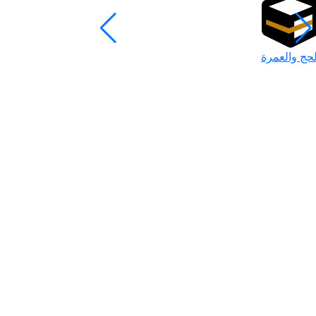
لحج والعمرة
رمضان