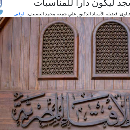
د ليكون دارا للمناسبات
تاوى:
فضيلة الأستاذ الدكتور علي جمعة محمد
التصنيف:
الوقف
طل
اس
حج
ال
م
الق