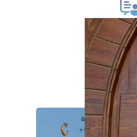
ب فتوى
تعلام عن فتوى
ز موعد
فتوى الهاتفية
َواقِيتُ الصَّـــلاة
اهرة · 06 أغسطس 2026 م