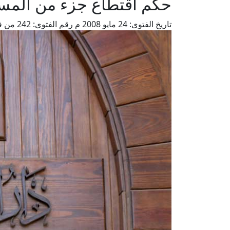
حكم اقتطاع جزء من المسج
تاريخ الفتوى:
24 مايو 2008 م
رقم الفتوى:
242
من ف