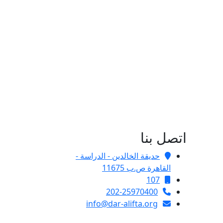
اتصل بنا
حديقة الخالدين - الدراسة -
القاهرة ص.ب 11675
107
202-25970400
info@dar-alifta.org