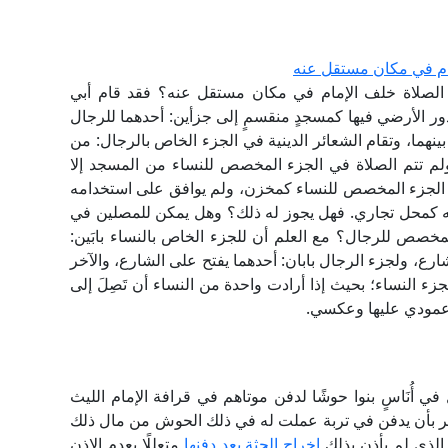
ام في مكان مستقل عنه
لصلاة خلف الإمام في مكان مستقل عنه؟ فقد قام أبي
ةٍ سنة 1983م، وتم تجهيز الدور الأرضي فيها كمسجدٍ منقسمٍ إلى جزأين: أحدهما للرجال
بينهما، وتقام الشعائر الدينية في الجزء الخاص بالرجال: من
لم تتم الصلاة في الجزء المخصص للنساء من المسجد إلا
 الجزء المخصص للنساء كمخزن، ولم يوافق على استخدامه
مه كمحل تجاري. فهل يجوز له ذلك؟ وهل يمكن للمصلين في
لمخصص للرجال؟ مع العلم أن للجزء الخاص بالنساء بابَين:
ارع، ولجزء الرجال بابان: أحدهما يفتح على الشارع، والآخر
زء النساء؛ بحيث إذا أرادت واحدة من النساء أن تَصِلَ إلى
ل عمودي عليها وعكسي.
 أُنَاسٍ بنوا حوشًا لدفن موتاهم في قرافة الإمام الليث
ر بأن يدفن في تربة عملت له في ذلك الحوش من مال ذلك
 الذي لم يأذن بذلك
إخراج الجثة بعد دفنها
متعللًا بعدم الإذن