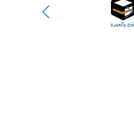
لحج والعمرة
رمضان