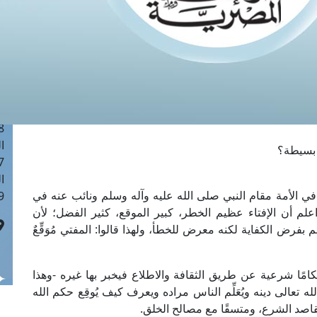
ا
 :41
ا
 :17
ا
 : 1
ا
8
ا
ر بسيطة؟
: 44
ا
 الأمة مقام النبي صلى الله عليه وآله وسلم ونائب عنه في
 :9
اعلم أن الإفتاء عظيم الخطر، كبير الموقع، كثير الفضل؛ لأن
 بفرض الكفاية لكنه معرض للخطأ، ولهذا قالوا: المفتي مُوَقِّعٌ
امًا شرعية عن طريق الثقافة والاطلاع فيخبر بها غيره -وهذا
 الله تعالى دينه ويُعَلِّم الناس مراده ويعرف كيف يُوقِع حكم الله
مقاصد الشرع، ومتسقًا مع مصالح الخلق.