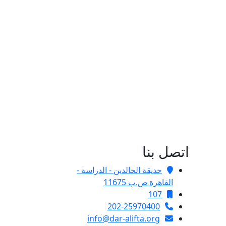
اتصل بنا
حديقة الخالدين - الدراسة -
القاهرة ص.ب 11675
107
202-25970400
info@dar-alifta.org