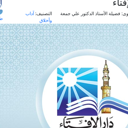
فتاء
وى:
فضيلة الأستاذ الدكتور علي جمعة
التصنيف:
آداب
طل
وأخلاق
اس
حج
ال
م
الق