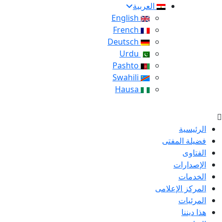
العربية
English
French
Deutsch
Urdu
Pashto
Swahili
Hausa
الرئيسية
فضيلة المفتى
الفتاوى
الإصدارات
الخدمات
المركز الإعلامى
المرئيات
هذا ديننا