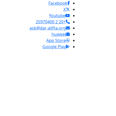
Facebook
X
Youtube
+20 2 25970400
ask@dar-alifta.org
huawei
App Store
Google Play