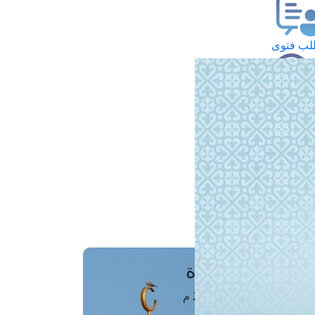
ب فتوى
تعلام عن فتوى
ز موعد
فتوى الهاتفية
َواقِيتُ الصَّـــلاة
اهرة · 07 أغسطس 2026 م