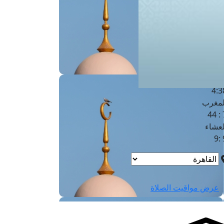
لفجر
4
لشروق
6
لظهر
1
لعصر
4:3
لمغرب
7 
لعشاء
9
عرض مواقيت الصلاة