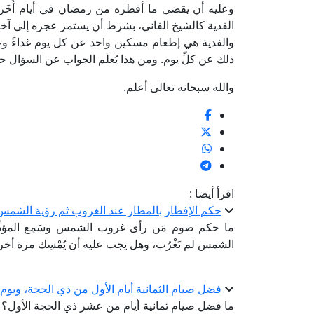
وعليه أن يقضي ما أفطره من رمضان في أيام أُخَر ب
الفدية كالشيخ الفاني، بشرط أن يستمر عجزه إلى آخر
والفدية هي إطعام مسكين واحد عن كل يوم غداءً وعشاء
ذلك عن كلِّ يوم. ومن هذا يُعلَم الجواب عن السؤال حي
والله سبحانه تعالى أعلم.
اقرأ أيضا :
حكم الإفطار بالمطار عند الغروب ثم رؤية الشمس 
ما حكم صوم مَن رأى غروب الشمس وسَمِع المؤذّ
الشمس لم تَغْرُب، وهل يجب عليه أن يُمْسِك مرة أخ
فضل صيام الثمانية أيام الأول من ذي الحجة، ويوم
ما فضل صيام ثمانية أيام من عشر ذي الحجة الأول؟ و