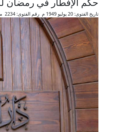
حكم الإفطار في رمضان ل
تاريخ الفتوى:
20 يوليو 1949 م
رقم الفتوى:
2234
من