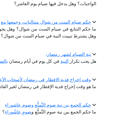
الواجبات؟ وهل يدخل فيها صيام يوم العاشر؟
حكم صيام الست من شوال متتاليات، وجمعها مع ن
ما حكم التتابع في صيام الست من شوال؟ وهل يجو
وهل يشترط تبييت النية في صيام الست من شوال؟
نية الصيام لشهر رمضان
هل يجب تكرار
النية
في كل يوم في أيام رمضان
بالص
وقت إخراج فدية الإفطار في رمضان لأصحاب الأعذا
ما هو وقت إخراج فدية الإفطار في رمضان لغير القادر
حكم الجمع بين نية صوم التَّمتُّع وصوم عاشوراء
ما حكم الجمع بين نية صوم التَّمتُّع و
صومِ عاشُوراء
؟