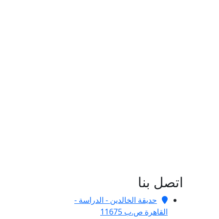
اتصل بنا
حديقة الخالدين - الدراسة -
القاهرة ص.ب 11675