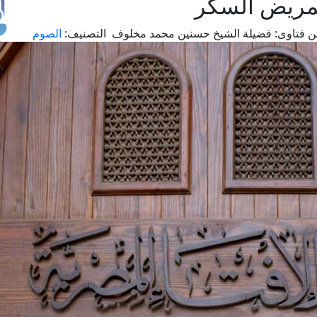
مريض السكر
 فتاوى:
فضيلة الشيخ حسنين محمد مخلوف
التصنيف:
الصوم
طل
اس
حج
ال
م
الق