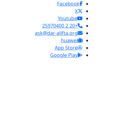
Facebook
X
Youtube
+20 2 25970400
ask@dar-alifta.org
huawei
App Store
Google Play