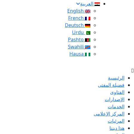
العربية
English
French
Deutsch
Urdu
Pashto
Swahili
Hausa
الرئيسية
فضيلة المفتى
الفتاوى
الإصدارات
الخدمات
المركز الإعلامى
المرئيات
هذا ديننا