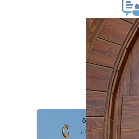
ب فتوى
تعلام عن فتوى
ز موعد
فتوى الهاتفية
َواقِيتُ الصَّـــلاة
اهرة · 07 أغسطس 2026 م