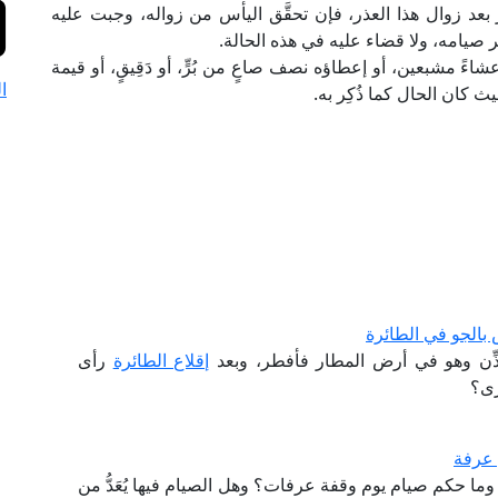
عد زوال هذا العذر، فإن تحقَّق اليأس من زواله، وجبت عليه
 صيامه، ولا قضاء عليه في هذه الحالة.
ً مشبعين، أو إعطاؤه نصف صاعٍ من بُرٍّ، أو دَقِيقٍ، أو قيمة
ا
ث كان الحال كما ذُكِر به.
بالجو في الطائرة
ِن وهو في أرض المطار فأفطر، وبعد
إقلاع الطائرة
رأى
رى؟
 عرفة
ما حكم صيام يوم وقفة عرفات؟ وهل الصيام فيها يُعَدُّ من