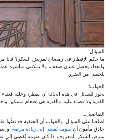
السؤال:
ما حكم الإفطار في رمضان لمريض السكر؟ فأنا مري
والغذاء يحصل عندي ضعف، ولا يمكنني مباشرة عملي
يلحقني من الضرر.
الجواب:
يجوز للسائل في هذه الحالة أن يفطر، وعليه قضاء م
الفدية ولا قضاء عليه. والفدية هي إطعام مسكين واحد
التفاصيل....
اطلعنا على السؤال، والجواب أن الحنفية قد نصُّوا ع
حاذق مأمون أن
صومه يُفضي إلى زيادة مرضه
أو إبط
بمرض السكر المعروف إذا كان صومه يُفْضِي إلى عدم