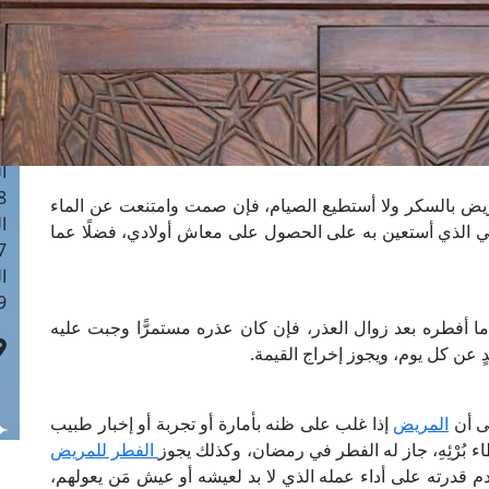
ا
 :41
ا
 :17
ا
 : 1
ا
8
ض بالسكر ولا أستطيع الصيام، فإن صمت وامتنعت عن الماء
ا
 الذي أستعين به على الحصول على معاش أولادي، فضلًا عما
: 44
ا
 :9
ا أفطره بعد زوال العذر، فإن كان عذره مستمرًّا وجبت عليه
ٍ عن كل يوم، ويجوز إخراج القيمة.
لى أن
المريض
إذا غلب على ظنه بأمارة أو تجربة أو إخبار طبيب
اء بُرْئِهِ، جاز له الفطر في رمضان، وكذلك يجوز
الفطر للمريض
 قدرته على أداء عمله الذي لا بد لعيشه أو عيش مَن يعولهم،