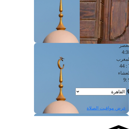
لفجر
4
لشروق
6
لظهر
1
لعصر
4:3
لمغرب
7 
لعشاء
9
عرض مواقيت الصلاة