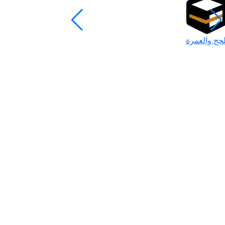
لحج والعمرة
رمضان