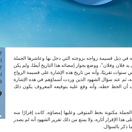
ا
 :42
ا
 :18
ا
 : 1
ا
7
في ذيل قسيمة زواجه بزوجته التي دخل بها وعاشرها الجملة
ا
مطلقة بالثلاث في أغسطس سنة 1930م على يد فلان وفلان"، ووضع بجوار إمضائه هذا التاريخ أيضًا، ولم يكن
: 43
 سنوات تقريبًا، وأنه من تاريخ هذه الإشارة على قسيمة الزواج
ا
ه، ثم عند سؤال الشهود الذين وردت أسماؤهم في هذه الإشارة
 :8
بت أن الخط خطه، وأنه وقع عليه بتوقيعه المعروف يكون ذلك
الجملة مكتوبة بخط المتوفى وعليها إمضاؤه، كانت إقرارًا منه
 هذا الإقرار آثاره، ولا يمنع من ذلك تقرير الشهود أنه لم يصدر
ا ذكر بالسؤال.