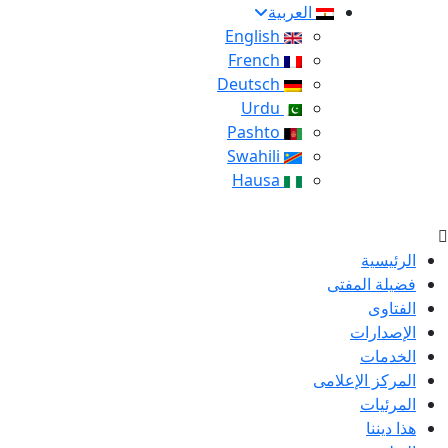
العربية
English
French
Deutsch
Urdu
Pashto
Swahili
Hausa
الرئيسية
فضيلة المفتى
الفتاوى
الإصدارات
الخدمات
المركز الإعلامى
المرئيات
هذا ديننا