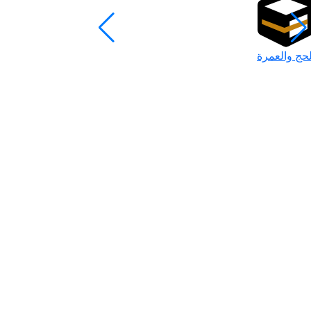
لحج والعمرة
رمضان