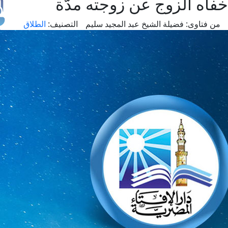
خفاه الزوج عن زوجته مدّة
من فتاوى:
فضيلة الشيخ عبد المجيد سليم
التصنيف:
الطلاق
طل
اس
حج
ال
م
الق