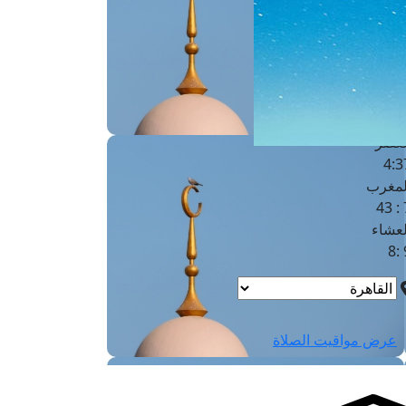
لفجر
4
لشروق
6
لظهر
1
لعصر
4:3
لمغرب
7 
لعشاء
9
عرض مواقيت الصلاة