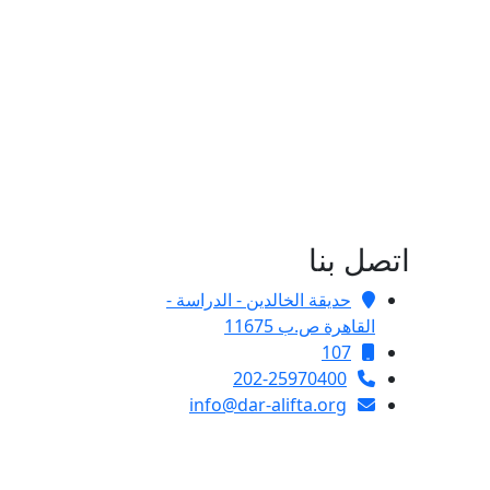
اتصل بنا
حديقة الخالدين - الدراسة -
القاهرة ص.ب 11675
107
202-25970400
info@dar-alifta.org