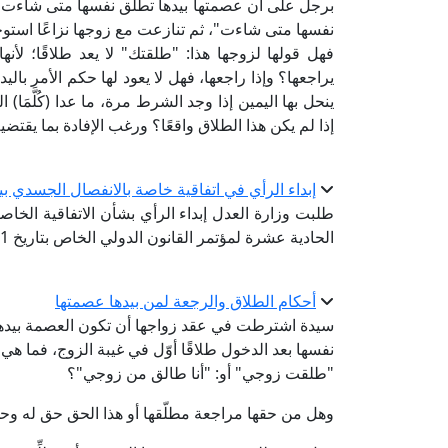
برجل على أن عصمتها بيدها تطلق نفسها متى شاءت، وق
نفسها متى شاءت"، ثم تنازعت مع زوجها نزاعًا استو
فهل قولها لزوجها هذا: "طلقتك" لا يعد طلاقًا؛ لأ
يراجعها؟ وإذا راجعها، فهل لا يعود لها حكم الأمر ب
ينحل بها اليمين إذا وجد الشرط مرة، ما عدا (كُلَّمَا
إذا لم يكن هذا الطلاق واقعًا؟ ورغب الإفادة بما يقتض
إبداء الرأي في اتفاقية خاصة بالانفصال الجسدي ب
طلبت وزارة العدل إبداء الرأي بشأن الاتفاقية الخاص
الحادية عشرة لمؤتمر القانون الدولي الخاص بتاريخ 1/ 6/ 1970م.
أحكام الطلاق والرجعة لمن بيدها عصمتها
سيدة اشترطت في عقد زواجها أن تكون العصمة بيده
نفسها بعد الدخول طلاقًا أوّل في غيبة الزوج، فما هي 
"طلقت زوجي" أو: "أنا طالق من زوجي"؟
وهل من حقها مراجعة مطلّقها أو هذا الحق حق له وحد