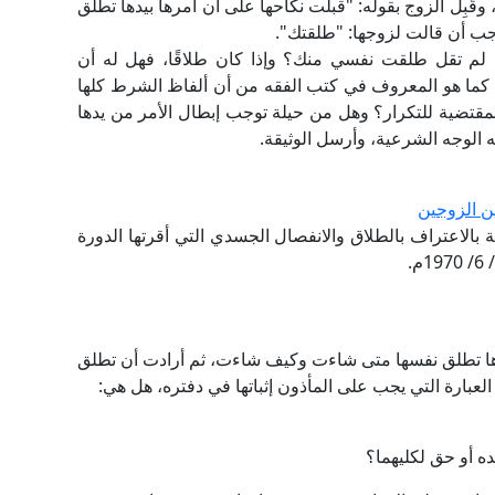
َبِل الزوج بقوله: "قبلت نكاحها على أن أمرها بيدها تطلق
جب أن قالت لزوجها: "طلقتك".
نها لم تقل طلقت نفسي منك؟ وإذا كان طلاقًا، فهل له أن
اليد كما هو المعروف في كتب الفقه من أن ألفاظ الشرط كلها
) المقتضية للتكرار؟ وهل من حيلة توجب إبطال الأمر من يدها
يه الوجه الشرعية، وأرسل الوثيقة.
ين الزوجين
ة بالاعتراف بالطلاق والانفصال الجسدي التي أقرتها الدورة
ا تطلق نفسها متى شاءت وكيف شاءت، ثم أرادت أن تطلق
العبارة التي يجب على المأذون إثباتها في دفتره، هل هي:
ه أو حق لكليهما؟