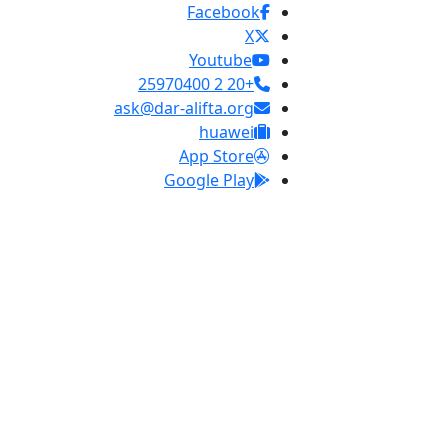
Facebook
X
Youtube
+20 2 25970400
ask@dar-alifta.org
huawei
App Store
Google Play