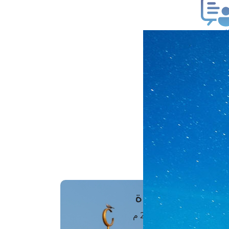
ب فتوى
تعلام عن فتوى
ز موعد
فتوى الهاتفية
َواقِيتُ الصَّـــلاة
اهرة · 08 أغسطس 2026 م