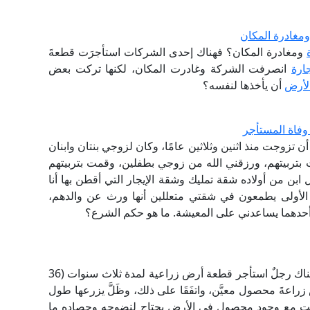
 ومغادرة المكان
ومغادرة المكان؟ فهناك إحدى الشركات استأجرَت قطعةَ
ارة
انصرفت الشركة وغادرت المكان، لكنها تركت بعض
لأرض
أن يأخذها لنفسه؟
فاة المستأجر
تزوجت منذ اثنين وثلاثين عامًا، وكان لزوجي بنتان وابنان
بتربيتهم، ورزقني الله من زوجي بطفلين، وقمت بتربيتهم
بن من أولاده شقة تمليك وشقة الإيجار التي أقطن بها أنا
جة الأولى يطمعون في شقتي متعللين أنها ورث عن والدهم،
حدهما يساعدني على المعيشة. ما هو حكم الشرع؟
ما حكم أجرة المدة الزائدة بعد انتهاء عقد الإيجار؟ فهناك رجلٌ استأجر قطعة أرض زراعية لمدة ثلاث سنوات (36
اعةَ محصول معيَّن، واتفَقَا على ذلك، وظَلَّ يزرعها طول
 حَلَّت مع وجود محصول في الأرض يحتاج لنضوجه وحصاده ما