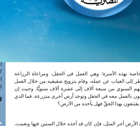
ا
 :40
ا
 :17
ا
 : 1
ا
8
ا
: 45
لخاصة بهذه الأسرة؛ وهي العمل في الحقل، ومراعاة الزراعة
ا
ر إلى الغياب عن عمله، وقام بتزويج شقيقيه من خلال العمل
 :10
لهم السنوي من سبعة آلاف إلى عشرة آلاف سنويًّا، وحيث إن
قومون بالعمل معه في الحقل وتوجد أرض أخرى منزرعة. فما الذي
يقتنعون بهذا الحقِّ فهل يأخذه من الأرض؟
 الأرض أجر المثل، فإن كان قد أخذه خلال السنين فبِها ونعمت،