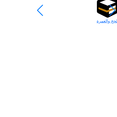
لحج والعمرة
رمضان