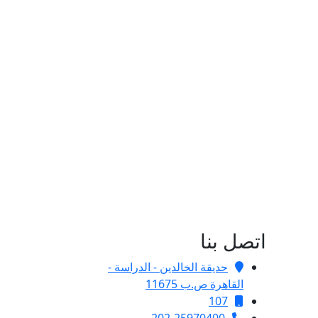
اتصل بنا
حديقة الخالدين - الدراسة -
القاهرة ص.ب 11675
107