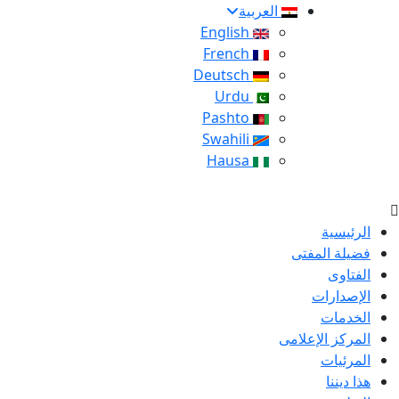
العربية
English
French
Deutsch
Urdu
Pashto
Swahili
Hausa
الرئيسية
فضيلة المفتى
الفتاوى
الإصدارات
الخدمات
المركز الإعلامى
المرئيات
هذا ديننا