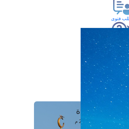
ب فتوى
تعلام عن فتوى
ز موعد
فتوى الهاتفية
َواقِيتُ الصَّـــلاة
اهرة · 06 أغسطس 2026 م