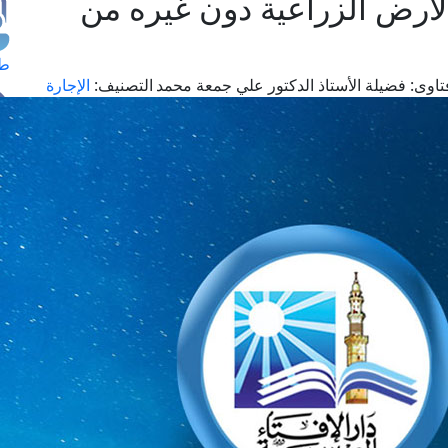
لأرض الزراعية دون غيره من
طل
اوى:
فضيلة الأستاذ الدكتور علي جمعة محمد
التصنيف:
الإجارة
اس
حج
ال
م
الق