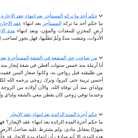
حكم أخذ ما تركه المستأجر بعد انتهاء عقد الإجارة
ما حكم أخذ ما تركه
المستأجر
بعد انتهاء
عقد الإجارة
أرضٍ كمخزنٍ للمعدات والمؤن، وبعد انتهاء
مدة الإج
الأدوات، ومَضَت مدةٌ ولَمْ تَطلُبها، فهل يجوز لصاحب
ا
من صاحب حق المنفعة في الشقة المستأجرة بعد و
أنا أرملة منذ خمس سنوات أقطن في شقة إيجار منذ أن 
من طليقته قبل زواجي به، وكانوا صغار السن فقمت 
أحسن تربية حتى كبروا، وترك زوجي يرحمه الله لكل ا
وولداي منذ أن توفاه الله، والآن أولاده من الزو
وعندما توفي زوجي كان يقطن معي بالشقة ولداي وأ
حكم أجرة المدة الزائدة بعد انتهاء عقد الإيجار
شهرًا) بمقابل مادي، ولم يشترط عليه صاحبُ الأرض زر
هذه المدة، إلا أنه صادف أن انتهاء مدة الإيجار قد