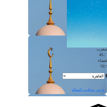
لفجر
4
لشروق
6
لظهر
1
لعصر
4:3
لمغرب
7 
لعشاء
9
عرض مواقيت الصلاة