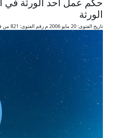
حكم عمل أحد الورثة في ا
الورثة
تاريخ الفتوى:
20 مايو 2006 م
رقم الفتوى:
821
من فت