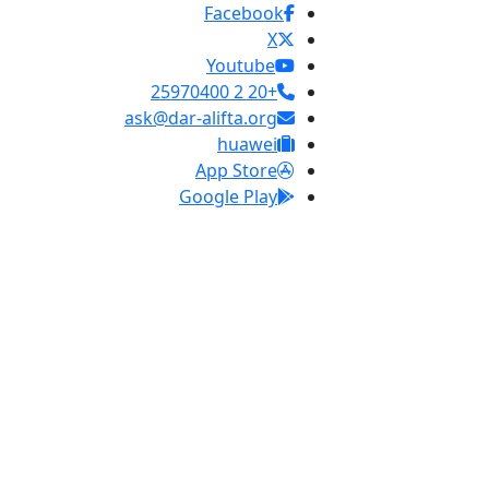
Facebook
X
Youtube
+20 2 25970400
ask@dar-alifta.org
huawei
App Store
Google Play