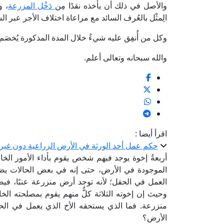
والأصل في ذلك أن يأخذه نقدًا مِن
دَخْل المزرعة
، و
الِمثْل بالعُرف السائد مع مراعاة اختلاف الأجر عبر ال
وكل من أُنفِق عليه شيءٌ خلال المدة المذكورة يُخصَ
والله سبحانه وتعالى أعلم.
اقرأ أيضا :
حكم عمل أحد الورثة في الأرض الزراعية دون غيره
أربعةُ إخوة يوجد فيهم شخص يقوم بأداء الأمور الخ
الموجودة في الأرض، حتى إنه في بعض الحالات يض
العمل في الحقل؛ لأنه توجد أرض منزرعة عنبًا، في
وحيث إن إخوته الثلاثة كلٌّ منهم يقوم بمصلحته ا
منزرعة. فما الذي يستحقه الأخ الذي يعمل في الحقل
الأرض؟