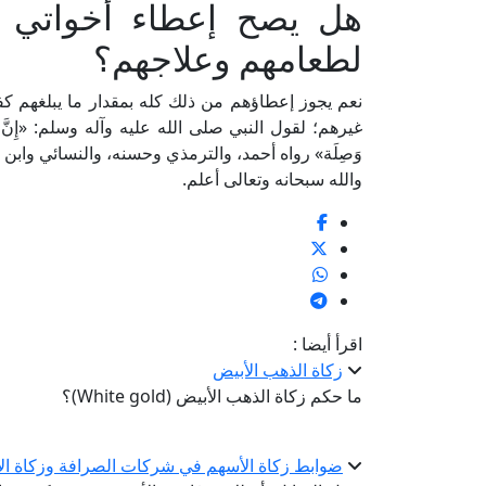
هل يصح إعطاء أخواتي ال
لطعامهم وعلاجهم؟
نعم يجوز إعطاؤهم من ذلك كله بمقدار ما يبلغهم كفا
غيرهم؛ لقول النبي صلى الله عليه وآله وسلم: «إِنَّ الصَّدَقَة
وَصِلَة» رواه أحمد، والترمذي وحسنه، والنسائي وابن
والله سبحانه وتعالى أعلم.
اقرأ أيضا :
زكاة الذهب الأبيض
ما حكم زكاة الذهب الأبيض (White gold)؟
ضوابط زكاة الأسهم في شركات الصرافة وزكاة الأ