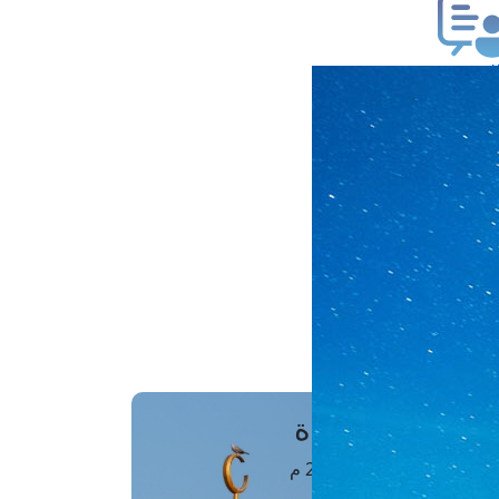
ب فتوى
تعلام عن فتوى
ز موعد
فتوى الهاتفية
َواقِيتُ الصَّـــلاة
اهرة · 09 أغسطس 2026 م