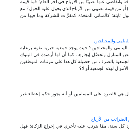
 وأتقاضى عنها نصيبًا من الأرباح في آخر العام؛ فما قيمة
 أو من قيمة نصيبي من الأرباح الذي يحول عليه الحول؟ مع
ل ثابتة؛ كالمباني المتخذة كمقرَّات للشركة وما فيها من
ليتامى والمحتاجين
اليتامى والمحتاجين؟ حيث يوجد جمعية خيرية تقوم برعاية
عض المنازل وتحصِّل إيجارها، كما أن لها أرصدة في البنوك
قوم الجمعية بالصرف من حصيلة كل هذا على مرتبات الموظفين
أموال لهذه الجمعية أو لا؟
 هي قاصرة على المسلمين أو أنه يجوز حكم إعطاء غير
الضرائب من الأرباح
 كل سنة، ممَّا يترتب عليه تأخري في إخراج الزكاة؛ فهل