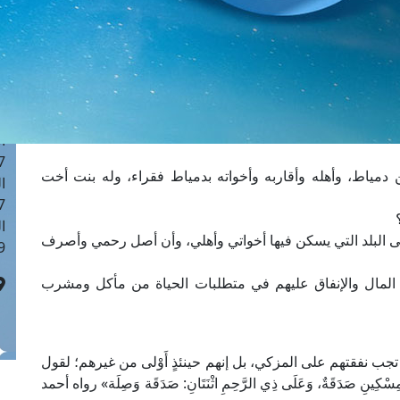
ا
 :43
ا
 :18
ا
 : 0
ا
7
ن دمياط، وأهله وأقاربه وأخواته بدمياط فقراء، وله بنت أخت
ا
: 42
ا
 إلى البلد التي يسكن فيها أخواتي وأهلي، وأن أصل رحمي وأصرف
 :7
ة المال والإنفاق عليهم في متطلبات الحياة من مأكل ومشرب
 تجب نفقتهم على المزكي، بل إنهم حينئذٍ أَوْلى من غيرهم؛ لقول
ِينِ صَدَقَةٌ، وَعَلَى ذِي الرَّحِمِ اثْنَتَانِ: صَدَقَة وَصِلَة» رواه أحمد