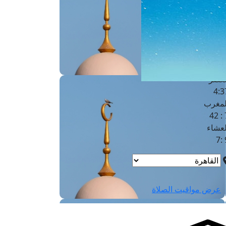
لفجر
4
لشروق
6
لظهر
1
لعصر
4:3
لمغرب
7 
لعشاء
9
عرض مواقيت الصلاة