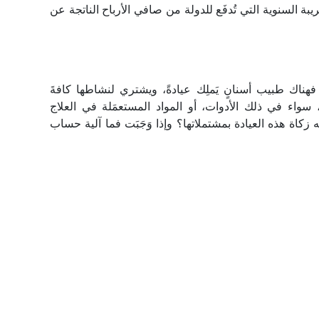
بة السنوية التي تُدفَع للدولة من صافي الأرباح الناتجة عن
هناك طبيب أسنانٍ يَملِك عيادةً، ويشتري لنشاطها كافةَ
 سواء في ذلك الأدوات، أو المواد المستعمَلة في العلاج
كاة هذه العيادة بمشتملاتها؟ وإذا وَجَبَت فما آلية حساب