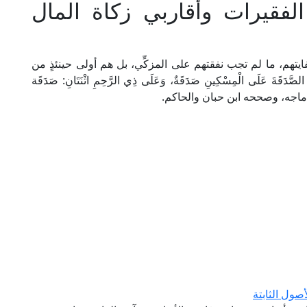
فقيرات وأقاربي زكاة المال
يتهم، ما لم تجب نفقتهم على المزكِّي، بل هم أولى حينئذٍ من
َ عَلَى الْمِسْكِينِ صَدَقَةٌ، وَعَلَى ذِي الرَّحِمِ اثْنَتَانِ: صَدَقَة
 ماجه، وصححه ابن حبان والحاكم.
صول الثابتة