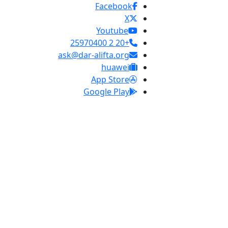
Facebook
X
Youtube
+20 2 25970400
ask@dar-alifta.org
huawei
App Store
Google Play