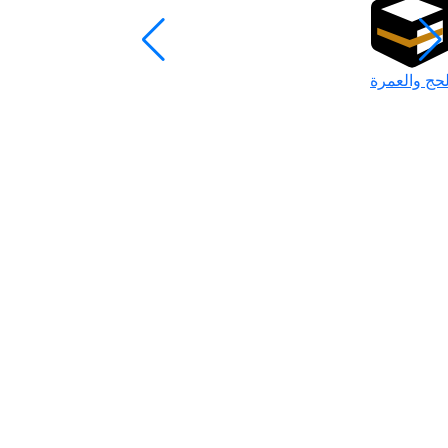
لحج والعمرة
رمضان