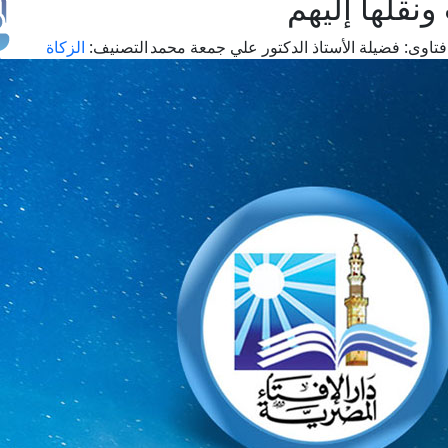
ونقلها إليهم
تاوى:
فضيلة الأستاذ الدكتور علي جمعة محمد
التصنيف:
الزكاة
طل
اس
حج
ال
م
الق