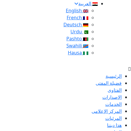
العربية
English
French
Deutsch
Urdu
Pashto
Swahili
Hausa
الرئيسية
فضيلة المفتى
الفتاوى
الإصدارات
الخدمات
المركز الإعلامى
المرئيات
هذا ديننا