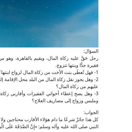
السؤال:
رجل حَقَّ عليه زكاة المال، ويقيم بالقاهرة، وهو م
فقيرة جدًّا وبنتها تتزوج.
1- فهل تُعطَى بنت الأخت من زكاة المال لزواج ابنتها؟
2- وهل يجوز نقل زكاة المال من البلد محل الإقامة
عليهم من زكاة المال؟
3- وهل يصح إعطاء أخواتي الفقيرات وأقاربي زكا
وملبس وزواج إلى مصاريف العلاج؟
الجواب:
كل هذا جائزٌ شرعًا ما دام هؤلاء الأقارب محتاجين ولا
النبي صلى الله عليه وآله وسلم: «إِنَّ الصَّدَقَةَ عَلَى الْمِسْك