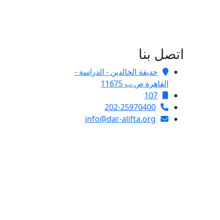
اتصل بنا
حديقة الخالدين - الدراسة -
القاهرة ص.ب 11675
107
202-25970400
info@dar-alifta.org