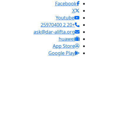
Facebook
X
Youtube
+20 2 25970400
ask@dar-alifta.org
huawei
App Store
Google Play