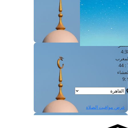
لفجر
4
لشروق
6
لظهر
1
لعصر
4:3
لمغرب
7 
لعشاء
9
عرض مواقيت الصلاة