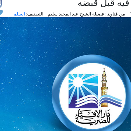
يه قبل قبضه
من فتاوى:
فضيلة الشيخ عبد المجيد سليم
التصنيف:
السلم
طل
اس
حج
ال
م
الق