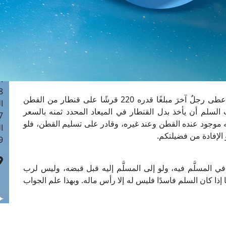
ا
 :41
ا
 :17
ا
 : 1
ا
8
ما حكم التصرف في المسلم فيه قبل قبضه؛ فقد أعطى رجلٌ آخرَ مبلغًا قدره 220 قرشًا على قنطار من القطن
ا
لسلم أن يأخذ بدل القنطار في الميعاد المحدد ثمنه بالسعر
: 44
يه موجود عنده القطن وعند غيره، وقادر على تسليم القطن، فلو
ا
 الإفادة من فضيلتكم.
 :9
في المسلَّم فيه، ولو إلى المسلَّم إليه قبل قبضه، وليس لرب
ما إذا كان السلم فاسدًا فليس له إلا رأس ماله. وبهذا علم الجواب