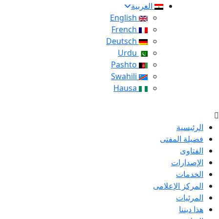
العربية
English
French
Deutsch
Urdu
Pashto
Swahili
Hausa
الرئيسية
فضيلة المفتى
الفتاوى
الإصدارات
الخدمات
المركز الإعلامى
المرئيات
هذا ديننا