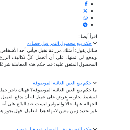
اقرأ أيضا :
حكم بيع محصول التمر قبل حصاده
سائل يقول: أمتلك مزرعة نخيل فيأتي أحد الأشخاص 
ويدفع لي ثمنها، على أن أتحمل كلَّ تكاليف الزرع
المحصول المتفق عليه؛ فما حكم هذه المعاملة شرعًا
حكم بيع العين الغائبة الموصوفة
ما حكم بيع العين الغائبة الموصوفة؟ فهناك تاجر جملة ي
لتنشيط تجارته، عرض على عميل له أن يدفع العميل ثم
الجهالة عنها- حالًّا والمواتير ليست عند البائع على أن
غير تحديد زمن معين لانتهاء هذا التعامل، فهل يجوز هذ
حكم التصرف في المسلم فيه قبل قبضه