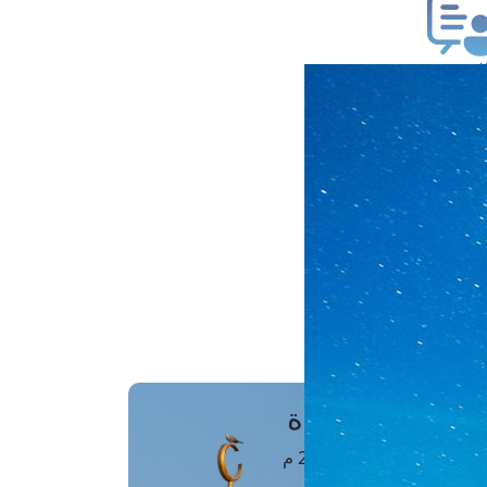
ب فتوى
تعلام عن فتوى
ز موعد
فتوى الهاتفية
َواقِيتُ الصَّـــلاة
اهرة · 07 أغسطس 2026 م