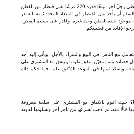
ما حكم التصرف في المسلم فيه قبل قبضه؛ فقد أعطى رجلٌ آخرَ مبلغًا قدره 220 قرشًا على قنطار من القطن
سلم أن يأخذ بدل القنطار في الميعاد المحدد ثمنه بالسعر
ليه موجود عنده القطن وعند غيره، وقادر على تسليم القطن،
نرجو الإفادة من فضيلتكم.
عامل مع الناس في البيع والشراء بالأجل، ويأتي إليه أحد
قبل حصاده بثمن معيَّن متفق عليه، أو يتفق مع المشتري على
عة ويسدّد ثمنها في الموعد المُتَّفق عليه، فما حكم ذلك
ا؟ حيث أقوم بالاتفاق مع المشتري على سلعة معروفة
َالًّا منه، ثم أذهب لشرائها من تاجر آخر وتسليمها له بعد