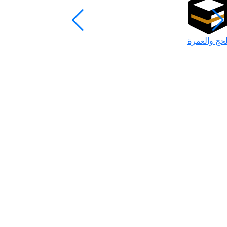
لحج والعمرة
رمضان