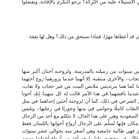
استيلاء عليه من التَّرِكة؟ نرجو التكرم بالإفادة، وتفضلوا
ان قد أعطاها مهرًا، فماذا تستحق من ذلك؟ وهل لها نفقة
 سنوات من زميلته بالمدرسة، ولزوجته أختان أكبر منها
ب-، والأخرى منتقبة، إلا أنهما عندما يزورهما زوج أختهما
هما كما هما مرتديتين ملابس البيت من غير حجاب ولا نقاب،
ندما ناقشهما في هذا الأمر قالت له كل منهما: إنك أخونا
الشرعي في ذلك، كما أن لزوجته أختين إحداهما في مثل
قاب كاملًا وجوانتي في يديها وجوربًا في رجليها-، وتلبس
السعودية وهي على هذا الحال، لا تتكلم مع أحد من الرجال
ان فإنها تُسلِّم على الرجال أزواج أخواتها باللسان فقط
خرى فهي طالبة جامعية وهي أصغر منه بحوالي عشر سنوات
والآن هي محجبة، وإذا زارهم أحد من أزواج أخواتها ومنهم