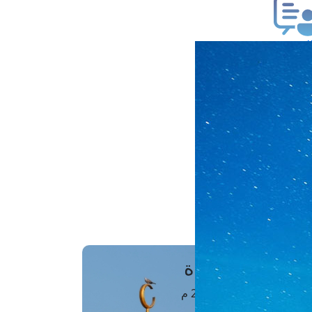
ب فتوى
تعلام عن فتوى
ز موعد
فتوى الهاتفية
َواقِيتُ الصَّـــلاة
اهرة · 06 أغسطس 2026 م