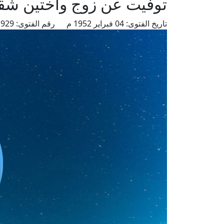
توفيت عن زوج وأختين شقيق
تاريخ الفتوى:
04 فبراير 1952 م
رقم الفتوى:
1929