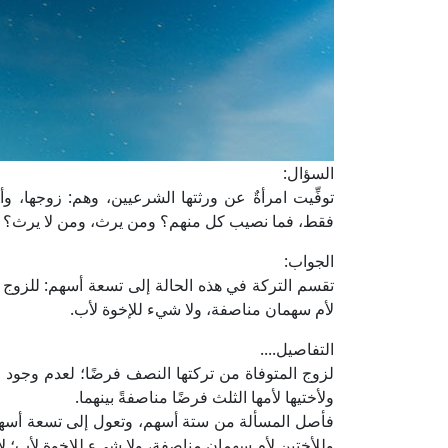
السؤال:
توفِّيت امرأةٌ عن ورثتها الشرعيين، وهم: زوجها، 
فقط، فما نصيب كل منهم؟ ومن يرث، ومن لا يرث؟
الجواب:
تقسم التركة في هذه الحالة إلى تسعة أسهم: للزوج ث
لأم سهمان مناصفة، ولا شيء للإخوة لأب.
التفاصيل....
لزوج المتوفاة من تركتها النصف فرضًا؛ لعدم وجود ا
ولأختيها لأمها الثلث فرضًا مناصفةً بينهما.
فأصل المسألة من ستة أسهم، وتعول إلى تسعة أسهم: 
وللأختين لأم سهمان مناصفة، ولا شيء للإخوة لأب؛ 