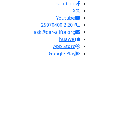
Facebook
X
Youtube
+20 2 25970400
ask@dar-alifta.org
huawei
App Store
Google Play