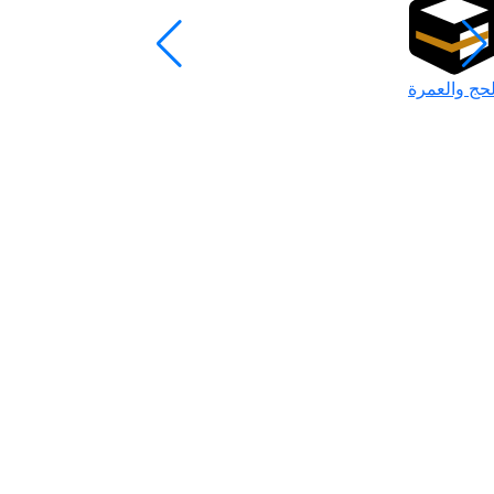
لحج والعمرة
رمضان