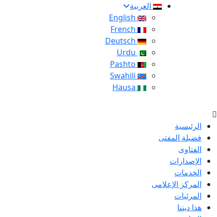
العربية
English
French
Deutsch
Urdu
Pashto
Swahili
Hausa
الرئيسية
فضيلة المفتى
الفتاوى
الإصدارات
الخدمات
المركز الإعلامى
المرئيات
هذا ديننا