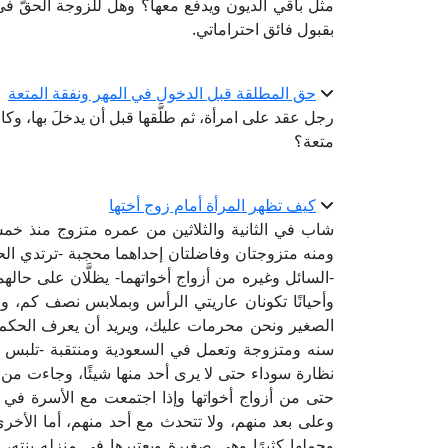
مثل باقي الديون ويدفع معها؟ وهل للزوجة الحقُّ في ال
بقبول فائق احتراماتي.
حق المطلقة قبل الدخول في المهر ونفقة المتعة
رجل عقد على امرأة، ثم طلَّقها قبل أن يدخلَ بها، وك
متعة؟
كيف تظهر المرأة أمام زوج أختها
شاب في الثانية والثلاثين من عمره متزوج منذ خمس
ومنه متزوجتان وفاضلتان إحداهما محجبة -ترتدي الحجا
-السائل وغيره من أزواج أخواتهما- يظلَّان على حال
وأحيانًا تكونان عاريتي الرأس وبملابس نصف كم، وع
الصغير ونحن محرمات عليك، ويريد أن يعرف الحكم 
سنه ومتزوجة وتعمل في السعودية ومنتقبة -تلبس الن
نظارة سوداء حتى لا يرى أحد منها شيئًا، وجاءت من 
حتى من أزواج أخواتها وإذا اجتمعت مع الأسرة في مك
وعلى بعد منهم، ولا تتحدث مع أحد منهم، أما الأ
وحملها كثيرًا وهي صغيرة ويعتبرها في منزله بنته، 