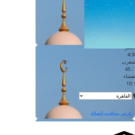
لفجر
4
لشروق
6
لظهر
1
لعصر
4:3
لمغرب
7 
لعشاء
9
عرض مواقيت الصلاة