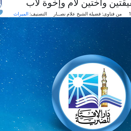
تين وأختين لأم وإخوة لأب
من فتاوى:
فضيلة الشيخ علام نصــار
التصنيف:
الميراث
طل
اس
حج
ال
م
الق