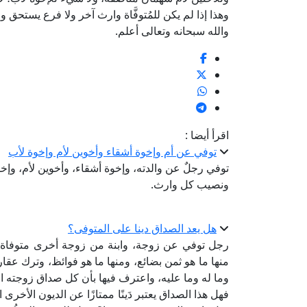
وهذا إذا لم يكن للمُتوفَّاة وارث آخر ولا فرع يستحق و
والله سبحانه وتعالى أعلم.
اقرأ أيضا :
توفي عن أم وإخوة أشقاء وأخوين لأم وإخوة لأب
توفي رجلٌ عن والدته، وإخوة أشقاء، وأخوين لأم، وإ
ونصيب كل وارث.
هل يعد الصداق دينا على المتوفى؟
رجل توفي عن زوجة، وابنة من زوجة أخرى متوفاة، 
منها ما هو ثمن بضائع، ومنها ما هو فوائظ، وترك عقارا
وما له وما عليه، واعترف فيها بأن كل صداق زوجته ال
فهل هذا الصداق يعتبر دَينًا ممتازًا عن الديون الأخر