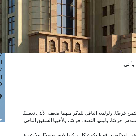
ا
 :42
ا
 :18
ا
 : 1
ا
7
ا
وأنثى.
: 43
ا
 :8
من فرضًا، ولولديه الباقي للذكر منهما ضعف الأنثى تعصيبًا.
السدس فرضًا، ولبنتها النصف فرضًا، ولأخيها الشقيق الباقي
ن المذكورين فقط تكون كل تركتها لابنها تعصيبًا، ولا شيء