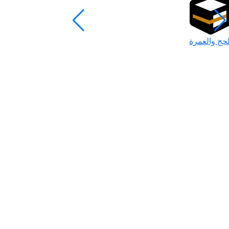
لحج والعمرة
رمضان