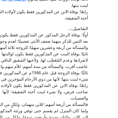
لبنت بنتها.
رابعًا: بوفاة الابن عن المذكورين فقط يكون لأولاده ا
أخته الشقيقة.
التفاصيل....
أولًا: بوفاة الرجل المذكور عن المذكورين فقط يكون ل
بعد الثمن للذكر منهما ضعف الأنثى تعصيبًا؛ لعدم و
والمسألة من أربعة وعشرين سهمًا: للزوجة ثلاثة أسهم
ثانيًا: بوفاة البنت عن المذكورين فقط يكون لوالدتها
لانفرادها وعدم المُعَصِّب لها، ولأخيها الشقيق ال
عاصب أقرب. والمسألة من ستة أسهم: للأم سهم واحد،
ثالثًا: بوفاة الزوجة قبل 
شيء لبنت بنتها؛ لأنها من ذوي الأرحام المؤخرين ف
رابعًا: بوفاة الابن عن المذكورين فقط يكون لأولاده
صاحب فرض، ولا شيء لبنت أخته الشقيقة؛ لأنها 
والعصبات.
فالمسألة من أربعة أسهم: للابن سهمان، ولكلٍ من الب
ولما كان المنزل لم يقسم حتى توفي ورثته المذكو
لابن الابن مائتان وستة وأربعون سهمًا، ولكل من ال