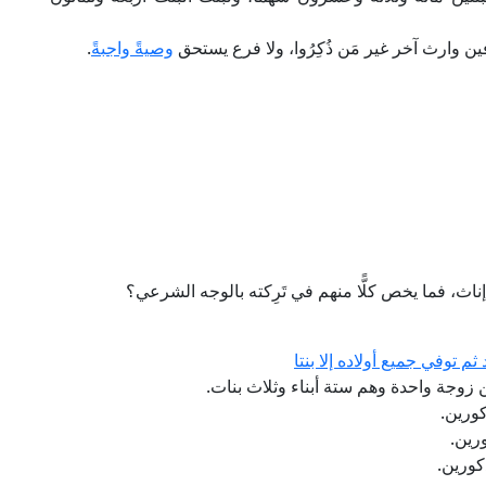
ين وارث آخر غير مَن ذُكِرُوا، ولا فرع يستحق
وصيةً واجبةً
.
ث، فما يخص كلًّا منهم في تَرِكته بالوجه الشرعي؟
 توفي جميع أولاده إلا بنتا
ن زوجة واحدة وهم ستة أبناء وثلاث بنات.
كورين.
ورين.
ذكورين.