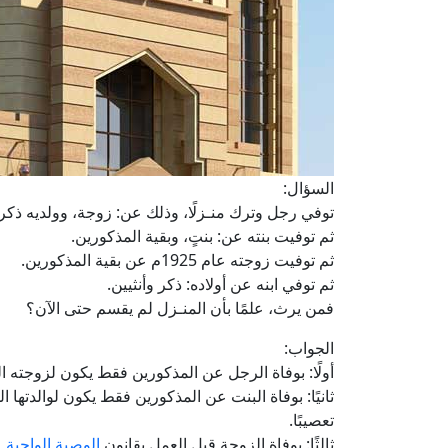
السؤال:
توفي رجل وترك منـزلًا، وذلك عن: زوجة، وولديه ذكر 
ثم توفيت بنته عن: بنتٍ، وبقية المذكورين.
ثم توفيت زوجته عام 1925م عن بقية المذكورين.
ثم توفي ابنه عن أولاده: ذكر وأنثيين.
فمن يرث، علمًا بأن المنـزل لم يقسم حتى الآن؟
الجواب:
أولًا: بوفاة الرجل عن المذكورين فقط يكون لزوجته الث
ثانيًا: بوفاة البنت عن المذكورين فقط يكون لوالدتها 
تعصيبًا.
ثالثًا: بوفاة الزوجة قبل العمل بقانون
الوصية الواجبة
ع