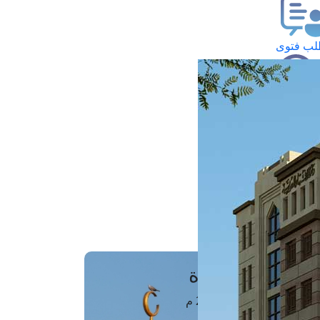
ب فتوى
تعلام عن فتوى
ز موعد
فتوى الهاتفية
َواقِيتُ الصَّـــلاة
اهرة · 08 أغسطس 2026 م