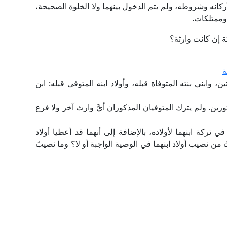
كانه وشروطه، ولم يتم الدخول بينهما ولا الخلوة الصحيحة،
وممتلكات.
ة إن كانت وارثة؟
ة
ة، وابنين، وبنتين، وابني بنته المتوفاة قبله، وأولاد ابنه المتوفى قبله: ابن
عن بقية الورثة المذكورين. ولم يترك المتوفيان المذكوران أيَّ وارث آخر ولا فرع
ي تركة ابنهما لأولاده، بالإضافة إلى أنهما قد أعطيا أولاد
باتُ من نصيب أولاد ابنهما في الوصية الواجبة أو لا؟ وما نصيبُ