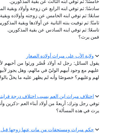
خامسًا: ثم توفي ابنه الثالث عن بقية المذكورين.
سادسًا: ثم توفي ابنه الرابع عن زوجة وأولاد وبقية الم
سابعًا: ثم توفي ابنه الخامس عن زوجته وأولاده وبقية
ثامنًا: ثم توفيت بنته الثانية عن أولادها وبقية المذكوري
تاسعًا: ثم توفي ابنه السادس عن بقية المذكورين.
فمن يرث؟
ولاية الأب على ميراث أولاده الصغار
يقول السائل: رجل له أولاد قُصّر ورثوا من أخيهم 
عليهم مع وجود أبيهم الوليّ في مالهم، وهل يجوز لأ
لهم وعليهم؟ خصوصًا وأنه لم يظهر عليه ما يخلّ بالولا
اختلاف ميراث ابن العم بسبب اختلاف درجة قرابته
توفي رجل وترك: أربعةً من أولاد أبناء العم -ذكرين وأ
يرث في هذه المسألة؟
حكم ميراث ومستحقات من مات عنها زوجها قبل 