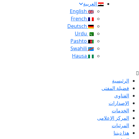
العربية
English
French
Deutsch
Urdu
Pashto
Swahili
Hausa
الرئيسية
فضيلة المفتى
الفتاوى
الإصدارات
الخدمات
المركز الإعلامى
المرئيات
هذا ديننا