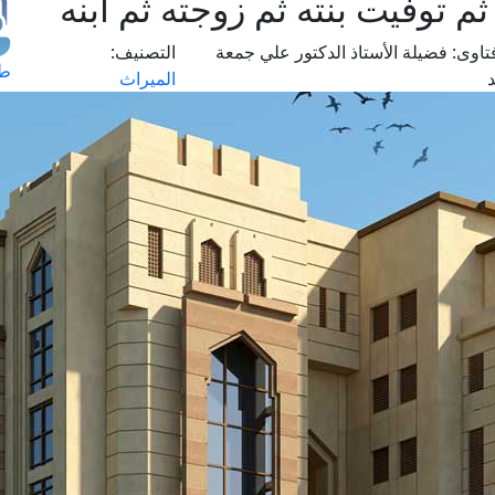
 توفيت بنته ثم زوجته ثم ابنه
تاوى:
فضيلة الأستاذ الدكتور علي جمعة
التصنيف:
طل
الميراث
اس
حج
ال
م
الق