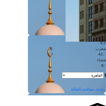
لفجر
4
لشروق
6
لظهر
1
لعصر
4:3
لمغرب
7 
لعشاء
9
عرض مواقيت الصلاة