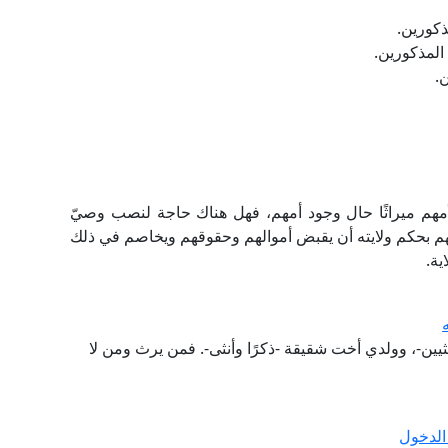
ذكورين.
 المذكورين.
ن.
لأمهم ميراثًا حال وجود أمهم، فهل هناك حاجة لنصب وصيّ
بيهم بحكم ولايته أن يقبض أموالهم وحقوقهم ويخاصم في ذلك
ية.
نثيين-، وولدي أخت شقيقة -ذكرًا وأنثى-. فمن يرث ومن لا
الدخول