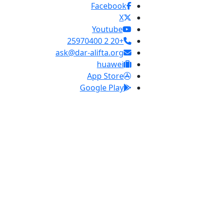
Facebook
X
Youtube
+20 2 25970400
ask@dar-alifta.org
huawei
App Store
Google Play