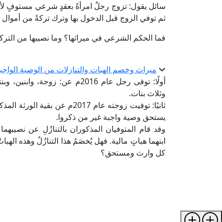
سائل يقول: تزوج رجلٌ امرأةً بعقدٍ شرعي مستوفٍ لأر
ثم توفي الزوج قبل الدخول بها وترك تركةً من أموال 
فما الحكم الشرعي في ميراثها؟ وما نصيبها من الترك
ميراث وخصم الهبات والتنازلات من الوصية الواجب
أولًا: توفى رجل عام 2016م عن: زوج
وثلاث بنات.
ثانيًا: توفيت زوجته عام 2017م 
يستحق وصية واجبة غير من ذكروا.
وقد قام المتوفيان المذكوران بالتنازُلِ عن نصيبهما ف
ابنهما هباتٍ مالية. فهل يُخصَمُ هذا التنازُلُ وهذه اله
كل وارث ومستحق؟