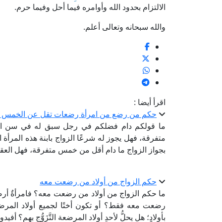
الالتزام بحدود الله وأوامره فيما أحل وفيما حرم.
والله سبحانه وتعالى أعلم.
اقرأ أيضا :
حكم من رضع من امرأة رضعات تقل عن الخمس مرا
ما قولكم دام فضلكم في رجل سبق له في سن ا
متفرقة، فهل يجوز له شرعًا الزواج بابنة هذه المرأة 
بجواز الزواج ما دام أقل من خمس متفرقة، فهل العق
حكم الزواج من أولاد من رضعت معه
ما حكم الزواج من أولاد من رضعت معه؟ فامرأةٌ أرضع
رضعت معه فقط؟ أو تكون أختًا لجميع أولاد المرضع
بأولادٍ؛ هل يحلُّ لأحدِ أولاد المرضعة التَّزَوُّج بهم؟ أفيد