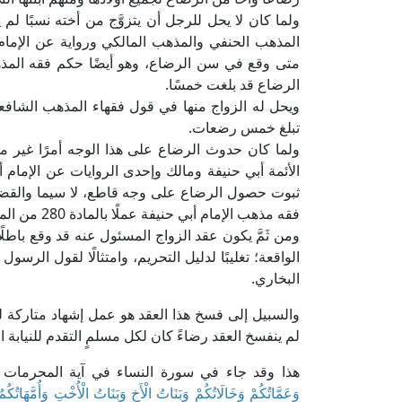
ولما كان لا يحل للرجل أن يتزوَّج من أخته نسبًا ل
المذهب الحنفي والمذهب المالكي ورواية عن الإمام
متى وقع في سن الرضاع، وهو أيضًا حكم فقه المذه
الرضاع قد بلغت خمسًا.
ويحل له الزواج منها في قول فقهاء المذهب الشافع
تبلغ خمس رضعات.
ولما كان حدوث الرضاع على هذا الوجه أمرًا غير مجح
الأئمة أبي حنيفة ومالك وإحدى الروايات عن الإمام 
ثبوت حصول الرضاع على وجه قاطع، لا سيما والقض
فقه مذهب الإمام أبي حنيفة عملًا بالمادة 280 من المرسوم بقانون رقم 78 لسنة 1931م بلائحة المحاكم الشرعية.
ومن ثَمَّ يكون عقد الزواج المسئول عنه قد وقع باطلًا
الواقعة؛ تغليبًا لدليل التحريم، وامتثالًا لقول الرسو
البخاري.
والسبيل إلى فسخ هذا العقد هو عمل إشهاد متاركة 
لم ينفسخ العقد رضاءً كان لكل مسلمٍ التقدم للنيابة ا
هذا وقد جاء في سورة النساء في آية المحرمات ق
وَعَمَّاتُكُمْ وَخَالَاتُكُمْ وَبَنَاتُ الْأَخِ وَبَنَاتُ الْأُخْتِ وَأُمَّهَاتُك