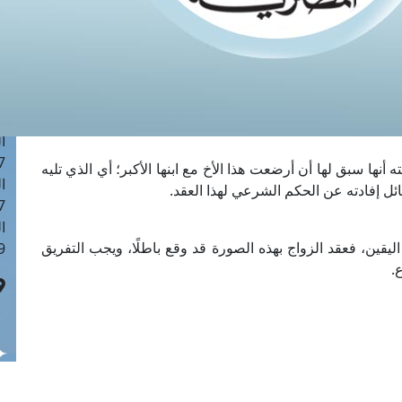
ا
 :42
ا
 :18
ا
 : 1
ا
7
نها سبق لها أن أرضعت هذا الأخ مع ابنها الأكبر؛ أي الذي تليه
ا
ائل إفادته عن الحكم الشرعي لهذا العقد.
: 43
ا
يقين، فعقد الزواج بهذه الصورة قد وقع باطلًا، ويجب التفريق
 :8
.