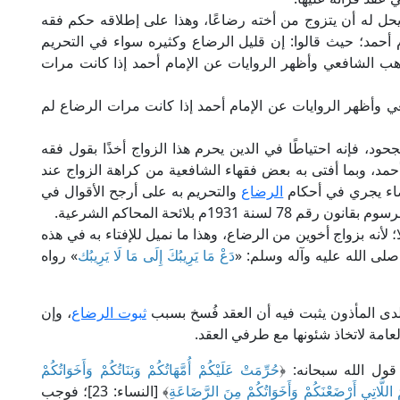
م يحل له أن يتزوج من أخته رضاعًا، وهذا على إطلاقه حكم فقه
 أحمد؛ حيث قالوا: إن قليل الرضاع وكثيره سواء في التحريم
ب الشافعي وأظهر الروايات عن الإمام أحمد إذا كانت مرات
ي وأظهر الروايات عن الإمام أحمد إذا كانت مرات الرضاع لم
ود، فإنه احتياطًا في الدين يحرم هذا الزواج أخذًا بقول فقه
أحمد، وبما أفتى به بعض فقهاء الشافعية من كراهة الزواج عند
اء يجري في أحكام
الرضاع
والتحريم به على أرجح الأقوال في
؛ لأنه بزواج أخوين من الرضاع، وهذا ما نميل للإفتاء به في هذه
ل صلى الله عليه وآله وسلم: «
دَعْ مَا يَرِيبُكَ إِلَى مَا لَا يَرِيبُك
» رواه
لدى المأذون يثبت فيه أن العقد فُسخ بسبب
ثبوت الرضاع
، وإن
لعامة لاتخاذ شئونها مع طرفي العقد.
ول الله سبحانه: ﴿
حُرِّمَتْ عَلَيْكُمْ أُمَّهَاتُكُمْ وَبَنَاتُكُمْ وَأَخَوَاتُكُمْ
ُمُ اللَّاتِي أَرْضَعْنَكُمْ وَأَخَوَاتُكُمْ مِنَ الرَّضَاعَةِ
﴾ [النساء: 23]؛ فوجب