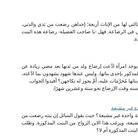
لتي لها من الإناث أربعة؛ إحداهن رضعت من ثدي والدتي،
ي في الرضاعة. فهل -يا صاحب الفضيلة- رضاعة هذه البنت
ة.
د امرأة ادَّعت إرضاع ولد من ثديها بعد مضي زيادة عن
لمذكور بإحدى بناتها، وليس عندها شهود يشهدون بما ادَّعَته،
ها مُحَرَّمَات عليه، أَمْ يجوز له نكاحهن؟ أفيدوا الجواب.
ن سنه وقت الإرضاع نحو ستة وعشرين شهرًا.
ة غير مشبعة
ة واحدة غير مشبعة؟ حيث يقول السائل إن بنته رضعت من
شبعة، ويرغب هذا الابن الزواج من البنت المذكورة. وطلب
لبنت المذكورة أم لا؟