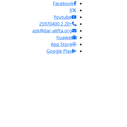
Facebook
X
Youtube
+20 2 25970400
ask@dar-alifta.org
huawei
App Store
Google Play