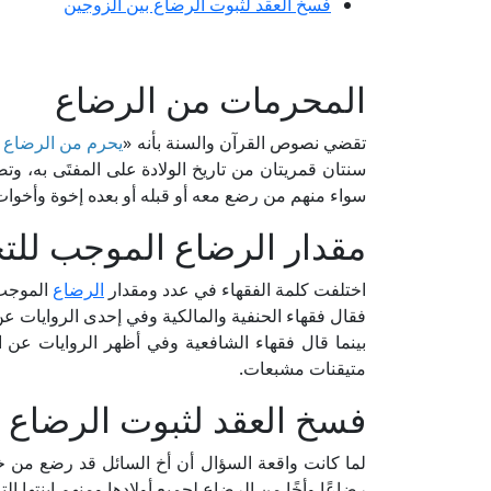
فسخ العقد لثبوت الرضاع بين الزوجين
المحرمات من الرضاع
تقضي نصوص القرآن والسنة بأنه «
يحرم من الرضاع 
سنتان قمريتان من تاريخ الولادة على المفتَى به، وت
سواء منهم من رضع معه أو قبله أو بعده إخوة وأخوات
مقدار الرضاع الموجب للت
اختلفت كلمة الفقهاء في عدد ومقدار
الرضاع
الموجب 
فقال فقهاء الحنفية والمالكية وفي إحدى الروايات عن
بينما قال فقهاء الشافعية وفي أظهر الروايات عن 
متيقنات مشبعات.
فسخ العقد لثبوت الرضاع ب
لما كانت واقعة السؤال أن أخ السائل قد رضع من خالته
رضاعًا وأخًا من الرضاع لجميع أولادها ومنهم ابنتها الت