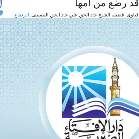
 قد رضع من أمها
تاوى:
فضيلة الشيخ جاد الحق علي جاد الحق
التصنيف:
الرضاع
طل
اس
حج
ال
م
الق