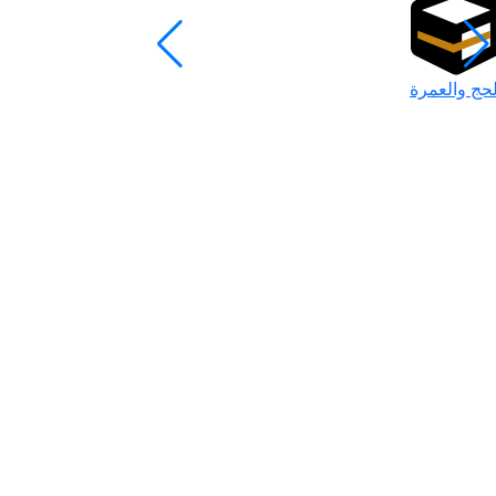
لحج والعمرة
رمضان