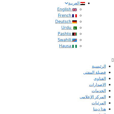
العربية
English
French
Deutsch
Urdu
Pashto
Swahili
Hausa
الرئيسية
فضيلة المفتى
الفتاوى
الإصدارات
الخدمات
المركز الإعلامى
المرئيات
هذا ديننا