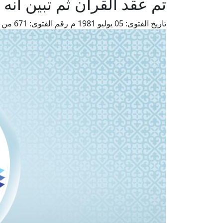
تم عقد القران ثم تبين أنه
تاريخ الفتوى:
05 يوليو 1981 م
رقم الفتوى:
671
من ف