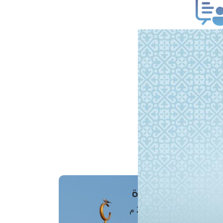
ب فتوى
تعلام عن فتوى
ز موعد
فتوى الهاتفية
َواقِيتُ الصَّـــلاة
اهرة · 08 أغسطس 2026 م