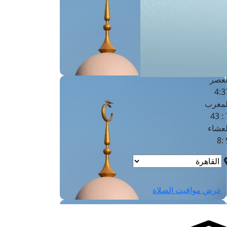
لفجر
4
لشروق
6
لظهر
1
لعصر
4:3
لمغرب
7 
لعشاء
9
عرض مواقيت الصلاة