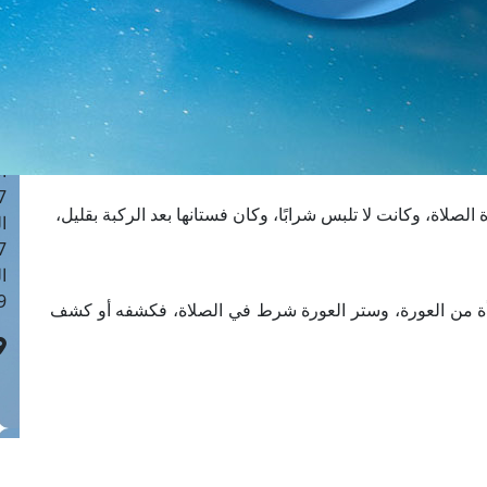
ا
 :42
ا
 :18
ا
 : 1
ا
7
صلاة، وكانت لا تلبس شرابًا، وكان فستانها بعد الركبة بقليل،
ا
: 43
ا
 :8
 من العورة، وستر العورة شرط في الصلاة، فكشفه أو كشف