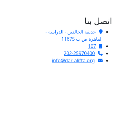
اتصل بنا
حديقة الخالدين - الدراسة -
القاهرة ص.ب 11675
107
202-25970400
info@dar-alifta.org