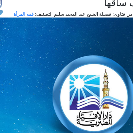
 ساقها
من فتاوى:
فضيلة الشيخ عبد المجيد سليم
التصنيف:
فقه المرأة
طل
اس
حج
ال
م
الق