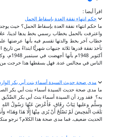
اقرأ أيضا :
حكم انتهاء نفقة العدة بإسقاط الحمل
واعترفت بالحمل بخطاب رسمي بخط يدها لدينا، علاو
خطاب آخر بخط والدتها تقسم فيه بأنها عرضتها على دكت
تأخذ نفقة قدرها ثلاثة جنيهات شهريًّا ابتداءً من تار
أكتوبر 48
الناس في مجالس عدة. فهل بسقطها هذا خرجت من العد
مدى صحة حديث السيدة أسماء بنت أبي بكر الوارد
ما مدى صحة حديث السيدة أسماء بنت أبي بكر الصدي
به؟ فقد ورد أن السيدة أسماءَ بنتَ أبي بكر الصِّدِّيق 
وسلَّم وعليها ثِيَابٌ رِقَاق، فَأَعْرَضَ عَنْهَا رَسُولُ اللهِ صَلَّى ال
بَلَغَتِ الْمَحِيضَ لَمْ تَصْلُحْ أَنْ يُرَى مِنْهَا إِلَّا هَذَا وَ
الحديث ضعيف. فما مدى صحة هذا الكلام؟ نرجو منكم 