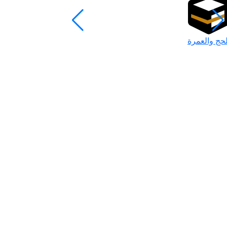
لحج والعمرة
رمضان