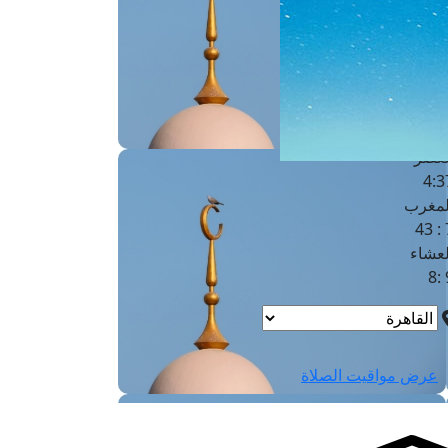
لفجر
4
لشروق
6
لظهر
1
لعصر
4:3
لمغرب
7 
لعشاء
9
عرض مواقيت الصلاة