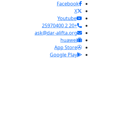
Facebook
X
Youtube
+20 2 25970400
ask@dar-alifta.org
huawei
App Store
Google Play