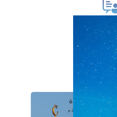
ب فتوى
تعلام عن فتوى
ز موعد
فتوى الهاتفية
َواقِيتُ الصَّـــلاة
اهرة · 08 أغسطس 2026 م