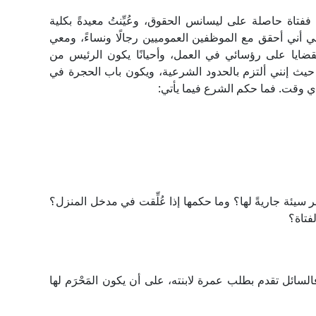
ففتاة حاصلة على ليسانس الحقوق، وعُيِّنتُ معيدةً بكلية
عملي أني أحقق مع الموظفين العموميين رجالًا ونساءً، ومعي
قضايا على رؤسائي في العمل، وأحيانًا يكون الرئيس من
ث إنني ألتزم بالحدود الشرعية، ويكون باب الحجرة في
أي وقت. فما حكم الشرع فيما يأتي:
 سيئة جاريةً لها؟ وما حكمها إذا عُلِّقت في مدخل المنزل؟
فتاة؟
لسائل تقدم بطلب عمرة لابنته، على أن يكون المَحْرَم لها