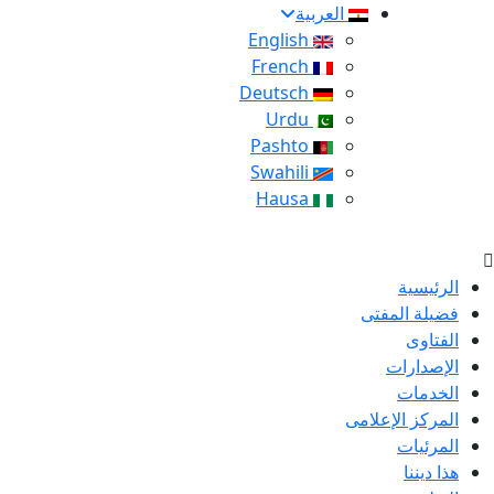
العربية
English
French
Deutsch
Urdu
Pashto
Swahili
Hausa
الرئيسية
فضيلة المفتى
الفتاوى
الإصدارات
الخدمات
المركز الإعلامى
المرئيات
هذا ديننا