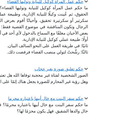
حكم عمل المرأة كوكيل للنيابة وتوليها القضاء
ما حكم عمل المرأة كوكيل للنيابة وتوليها القضاء؟ 
الحقوق، ثم عُينت وكيلًا للنيابة الإدارية، وطبيعة 
سكرتير أو سكرتيرة تحقيق، وأحيانًا أقوم بعرض ال
الرجال وتكون المناقشة في موضوع القضية فقط؛ حي
بعض الأحيان مغلقًا مع السماح بالدخول لأي أحد في 
أولًا: طبيعة عملي كوكيل للنيابة الإدارية.
ثانيًا: في طريقة العمل على النحو السالف البيان.
ثالثًا: رشِّحتُ لتولي منصب القضاء فرفضت ذلك.
حكم تعليق صورة بغير حجاب
الصور الشخصية لفتاة غير محجبة توفاها الله هل تعتبر
وهل رؤية غير المحارم للصورة يجعل هناك إثمًا على ال
حكم سفر البنت مع خال أبيها باعتباره محرما
ما حكم سفر البنت مع خال أبيها باعتباره محرمًا؟ فا
خال والدها الشقيق. فهل يكون محرَمًا لها؟