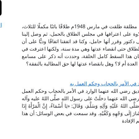
ا
ما حكم انتهاء نفقة العدة بإسقاط الحمل؟ حيث يوجد مطلقة طلقت في مارس 1948م طلاقًا بائنًا مكملًا للثلاث،
ة على اعترافها في مجلس الطلاق بالحمل، ثم وصل إلينا
ور وقرر أنها حامل، وكنا قد اتفقنا اتفاقًا وديًّا على أن
يخ الطلاق حتى انقضاء عدتها وهي مدة سنة، ولكنها اعترفت في
19م بأنها أجهضت في سبتمبر 1948م، وكان هذا السقط كامل الخلقة، وحددت أنه ذكر على مسامع
ة أم لا؟ وهل بانقضاء عدتها لها حق المطالبة بالنفقة؟
 في الأمر بالحجاب وحكم العمل به
ق رضي الله عنهما الوارد في الأمر بالحجاب وحكم العمل
رضي الله عنهما دخلَتْ على رسول اللهِ صلَّى اللهُ عليه وآله
لهُ عَلَيْهِ وَآلِهِ وَسَلَّمَ، وَقَالَ: «يَا أَسْمَاءُ، إِنَّ الْمَرْأَةَ إِذَا
هَذَا» وَأَشَارَ إِلَى وَجْهِهِ وَكَفَّيْهِ. وقد سمعت في بعض الوسائل: أن هذا
الإفادة