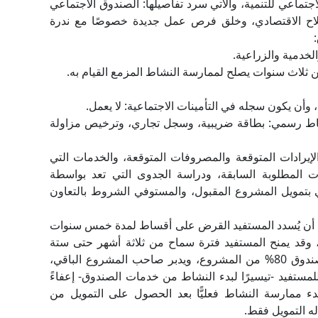
ماعي للتنمية، والآتي سرد تفاصيلها: الصندوق الاجتماعي
لإصلاح الاقتصادي، وخلق فرص عمل جديدة خصوصًا مع ندرة
 نشاط رسمي: بطاقة ضريبية، وسجل تجاري، وترخيص مزاولة
لإيرادات المتوقعة والمصروفات المتوقعة، والخدمات التي
ات المطلوبة السابقة، ودراسة الجدوى التي تعد بواسطة
ي بتمويل المشروع المقبول، والمستوفي الشروط بالتعاون
 أن يُسدد المستفيد القرض على أقساط لمدة خمس سنوات
لى إجمالي القرض، وقد يمنح المستفيد فترة سماح من ثلاثة أشهر حتى ستة
أشهر، وما زاد عن خمسين ألف جنيه يمول فيه الصندوق 80% من المشروع، ويدبر صاحب المشروع الباقي،
للمستفيد -تيسيرًا لبدء النشاط من خدمات الصندوق- إعفاءً
ممارسة النشاط فعليًّا بعد الحصول على التمويل من
ه التمويل فقط.