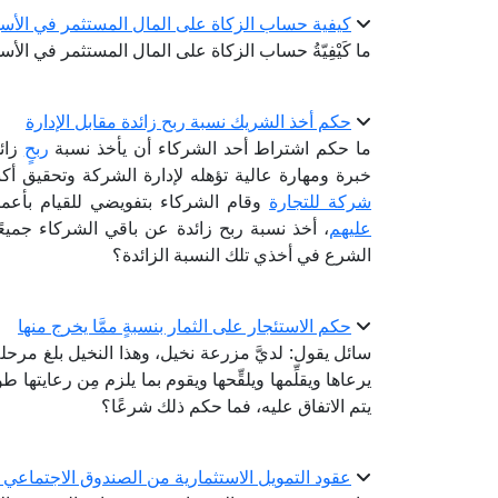
كيفية حساب الزكاة على المال المستثمر في الأس
ما كَيْفِيّةُ حساب الزكاة على المال المستثمر في ال
حكم أخذ الشريك نسبة ربح زائدة مقابل الإدارة
ما حكم اشتراط أحد الشركاء أن يأخذ نسبة
ربحٍ
زائ
خبرة ومهارة عالية تؤهله لإدارة الشركة وتحقيق أ
شركة للتجارة
وقام الشركاء بتفويضي للقيام بأعمال
عليهم
، أخذ نسبة ربح زائدة عن باقي الشركاء جميعً
الشرع في أخذي تلك النسبة الزائدة؟
حكم الاستئجار على الثمار بنسبةٍ ممَّا يخرج منها
سائل يقول: لديَّ مزرعة نخيل، وهذا النخيل بلغ مرحلة 
يرعاها ويقلِّمها ويلقِّحها ويقوم بما يلزم مِن رعايتها 
يتم الاتفاق عليه، فما حكم ذلك شرعًا؟
عقود التمويل الاستثمارية من الصندوق الاجتماعي ل