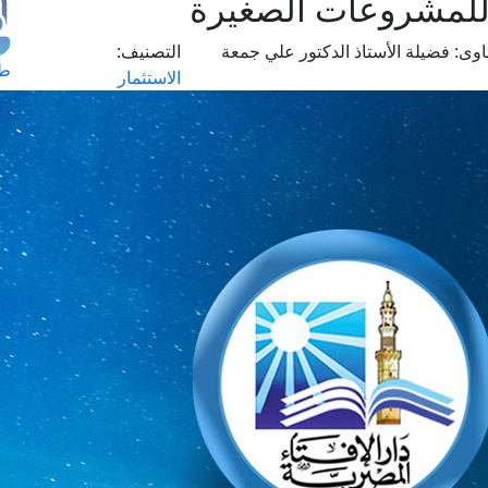
 للمشروعات الصغيرة
اوى:
فضيلة الأستاذ الدكتور علي جمعة
التصنيف:
طل
الاستثمار
اس
حج
ال
م
الق