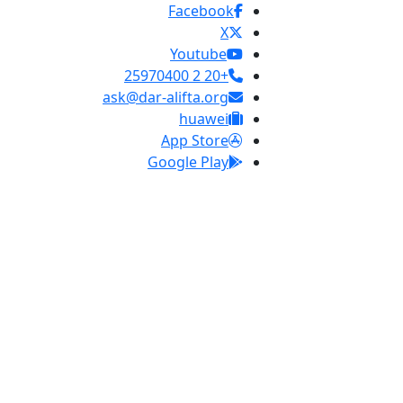
Facebook
X
Youtube
+20 2 25970400
ask@dar-alifta.org
huawei
App Store
Google Play