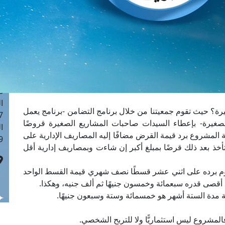
ا
 :41
ا
 :17
ا
 : 1
ا
8
ا
رة؟ حيث تقوم جمعيتنا من خلال برنامج التضامن -برنامج يعمل
: 44
غيرة- بإعطاء السيدات صاحبات المشاريع الصغيرة قروضًا
ا
المشروع برد قيمة القرض مضافًا إليه المصاريف الإدارية على
 :9
ذ بعد ذلك قرضًا بمبلغ أكبر إن شاءت وبمصاريف إدارية أقل
تقوم برده على اثني عشر قسطًا نصف شهري قيمة القسط الواحد
 بحد أقصى قدره سبعمائة وخمسون جنيهًا ثم ألف جنيه، وهكذا.
ية مدة الستة أشهر هو خمسمائة وستة وسبعون جنيهًا.
لمشروع ليس استثماريًّا ولا للتربح الشخصي.