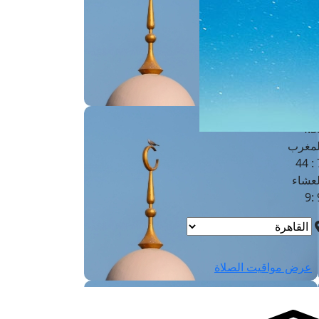
لفجر
4
لشروق
6
لظهر
1
لعصر
4:3
لمغرب
7 
لعشاء
9
عرض مواقيت الصلاة