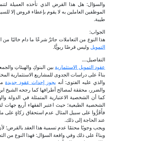
والسؤال: هل هذا القرض الذي تأخذه العميلة لتنم
الموظفين العاملين به لا يقوم بإعطاء قروض إلا للسيد
طيبة.
الجواب:
هذا النوع من التعاملات جائزٌ شرعًا ما دام خاليًا م
التمويل
وليس قرضًا ربويًّا.
التفاصيل....
عقود التمويل الاستثمارية
بين البنوكِ والهيئاتِ والجم
بناءً على دراسات الجدوى للمشاريع الاستثمارية المخ
والذي عليه الفتوى: أنه
يجوز إحداث عقود جديدة
من 
والضرر، محققة لمصالح أطرافها كما رجحه الشيخ ابن 
كما أن الشخصية الاعتبارية المتمثلة في الدولة وال
الشخصية الطبعية؛ حيث اعتبر الفقهاء أربع جهات لتغ
فأَقَرُّوا على سبيل المثال عدم استحقاق زكاةٍ على 
عند الحاجة إلى ذلك.
ويجب وجوبًا محتمًا عدم تسمية هذا العقد بالقرض؛ لأن 
وبناءً على ذلك وفي واقعة السؤال: فهذا النوع من الت