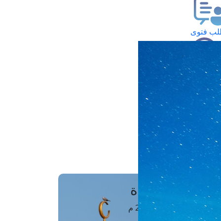
ب فتوى
تعلام عن فتوى
ز موعد
فتوى الهاتفية
َواقِيتُ الصَّـــلاة
اهرة · 07 أغسطس 2026 م