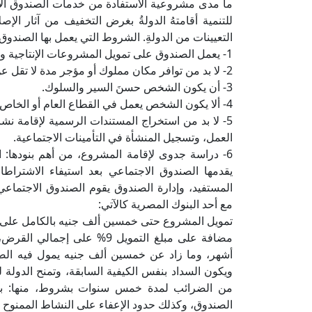
ما مدى مشروعية الاستفادة من خدمات الصندوق الاجت
للتنمية أقامتهُ الدولةُ بغرض التخفيف من آثار ا
التعيينات من الدولةِ. الشروط التي يعمل بها الصندوق:
1- يعمل الصندوق على تمويل المشروعات الإنتاجية والخدمية والزراعية.
2- لا بد من توافر مكان مملوك أو مؤجر مدة لا تقل عن ثلاث سنوات يصلح لممارسة النشاط المزمع القيام به.
3- أن يكون الشخص حسنَ السير والسلوك.
4- ألا يكون الشخص يعمل في القطاع العام أو الخاص، وأن يكون سجله في التأمينات الاجتماعية: لا يعمل.
5- لا بد من استخراج المستندات الرسمية لإقامة
العمل، وتسجيل المنشأة في التأمينات الاجتماعية.
6- دراسة جدوى لإقامة المشروع، من أهم بنودها: ا
يقدمها الصندوق الاجتماعي بعد استيفاء الاشتراط
المستفيد، وإدارة الصندوق يقوم الصندوق الاجتماع
مع أحد البنوك المصرية كالآتي:
تمويل المشروع حتى خمسين ألف جنيه بالكامل على
مضافة على مبلغ التمويل 9% ع
ويكون السداد بنفس الكيفية السابقة، وتمنح الدولة 
من الضرائب لمدة خمس سنوات بشروط، منها: بدء 
الصندوق، وكذلك حدود الإعفاء على النشاط الممنوح ل