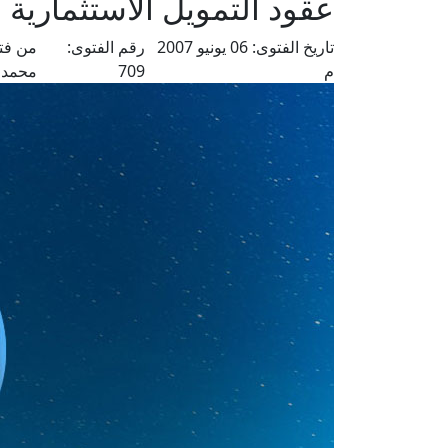
عقود التمويل الاستثمارية
تاريخ الفتوى:
06 يونيو 2007
رقم الفتوى:
من فت
م
709
محمد