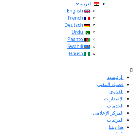
العربية
English
French
Deutsch
Urdu
Pashto
Swahili
Hausa
الرئيسية
فضيلة المفتى
الفتاوى
الإصدارات
الخدمات
المركز الإعلامى
المرئيات
هذا ديننا