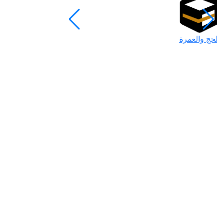
لحج والعمرة
رمضان