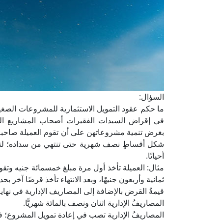
السؤال:
ما حكم عقود التمويل الاستثمارية للمشروعات الصغي
في إقراض السيدات الفقيرات أصحاب المشاريع الص
بغرض تنمية مشروعاتهن على أن تقوم العميلة صاحبة 
شكل أقساطٍ نصف شهرية حتى تنتهي من سداده؛ لتأخ
أحيانًا.
مثال: العميلة تأخذ أول مرة مبلغ خمسمائة جنيه و
ثمانية وأربعون جنيهًا، وبعد الانتهاء تأخذ قرضًا آخر
قيمةُ القرض بالإضافة إلى المصاريف الإدارية في نها
المصاريفُ الإدارية اثنان ونصف بالمائة شهريًّا.
المصاريفُ الإدارية تصب في إعادة تمويل المشروع؛ فا