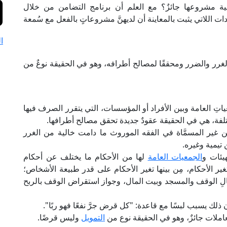
ية مشروعها جائزٌ؟ مع العلم أن برنامج التضامن من خلال
ات اللاتي يثبت بالمعاينة أن لديهنَّ مشروعاتٍ بالفعل مع سُمعة
ا
ن الغرر والضرر ومحققًا لمصالح أطرافه، وهو في الحقيقة نوعٌ من
عياتِ العامة وبين الأفراد أو المؤسسات، التي يتقرر الصرف فيها
تلفة، هي في الحقيقة عقودٌ جديدة تحقق مصالح أطرافها.
غير المسمَّاة في الفقه الموروث ما دامت خالية من الغرر
تيمية وغيره.
هيئات و
الجمعيات العامة
لها من الأحكام ما يختلف عن أحكام
ير الأحكام، مِن بينها تغير الأحكام على قدر طبيعة الأشخاص؛
مالِ الوقف والمسجد وبيت المال، وجواز استقراض الوقف بالربح
ذلك يسبب لبسًا مع قاعدة: "كل قرض جرَّ نفعًا فهو ربًا".
عاملات جائزٌ، وهو في الحقيقة نوع من
التمويل
وليس قرضًا.