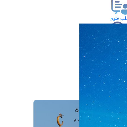
ب فتوى
تعلام عن فتوى
ز موعد
فتوى الهاتفية
َواقِيتُ الصَّـــلاة
اهرة · 08 أغسطس 2026 م