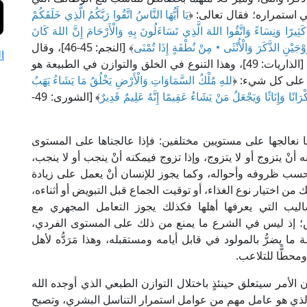
ي استمراره؛ فقال تعالى: ﴿
يَا أَيُّهَا النَّاسُ اتَّقُوا رَبَّكُمُ الَّذِي خَلَقَكُمْ
ثِيرًا وَنِسَاءً وَاتَّقُوا اللهَ الَّذِي تَسَاءَلُونَ بِهِ وَالْأَرْحَامَ إِنَّ اللهَ كَانَ
َّوْجَيْنِ الذَّكَرَ وَالْأُنْثَى • مِنْ نُطْفَةٍ إِذَا تُمْنَى
﴾ [النجم: 45-46]، وقال
ا
﴾ [الذاريات: 49]، وهذا التنوع في الخلق والتوازن في الطبيعة هو
ر على كل شيء: ﴿
للهِ مُلْكُ السَّمَاوَاتِ وَالْأَرْضِ يَخْلُقُ مَا يَشَاءُ يَهَبُ
ْرَانًا وَإِنَاثًا وَيَجْعَلُ مَنْ يَشَاءُ عَقِيمًا إِنَّهُ عَلِيمٌ قَدِيرٌ
﴾ [الشورى: 49-
ا نعالجها على مستويين مختلفين: فإذا عالجناها على المستوى
ه أنْ يتزوج أو لا يتزوج، وإذا تزوج فيمكنه أنْ ينجب أو لا ينجب،
 حسب ظروفه وأحواله، وكما يجوز للإنسان أنْ يعمل على زيادة
ن اختيار نوع الغذاء، أو توقيت الجماع قبل التبويض أو أثناءه،
ساليب التي يعرفها أهلها فكذلك يجوز التعامل المجهري مع
دة الوراثية DNA لنفس الغرض؛ إذ ليس في الشرع ما يمنع من ذلك على المستوى الفردي،
ا يضرُّ بالمولود في قابل أيامه ومستقبله، وهذا مَرَدُّه لأهل
ومحطًّا للتلاعب.
 الأمر سيتعلق حينئذٍ باختلال التوازن الطبعي الذي أوجده الله
 الذي هو عامل مهم من عوامل استمرار التناسل البشري، وتصبح