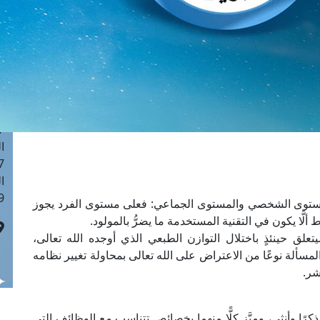
ا
 :42
ا
 :18
ا
 : 1
ا
7
ا
: 43
ا
 :8
توى الشخصي والمستوى الجماعي: فعلى مستوى الفرد يجوز
ألَّا يكون في التقنية المستخدمة ما يضرُّ بالمولود.
علق حينئذٍ باختلال التوازن الطبعي الذي أوجده الله تعالى،
مسألة نوعًا من الاعتراض على الله تعالى بمحاولة تغيير نظامه
شر.
 ذكرًا وأنثى، وميَّز كلًّا منهما بخصائص تتناسب مع الوظائف التي