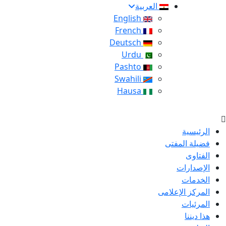
العربية
English
French
Deutsch
Urdu
Pashto
Swahili
Hausa
الرئيسية
فضيلة المفتى
الفتاوى
الإصدارات
الخدمات
المركز الإعلامى
المرئيات
هذا ديننا