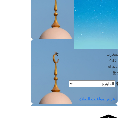
لفجر
4
لشروق
6
لظهر
1
لعصر
4:3
لمغرب
7 
لعشاء
9
عرض مواقيت الصلاة