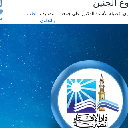
ع الجنين
ى:
فضيلة الأستاذ الدكتور علي جمعة
التصنيف:
الطب
طل
والتداوي
اس
حج
ال
م
الق