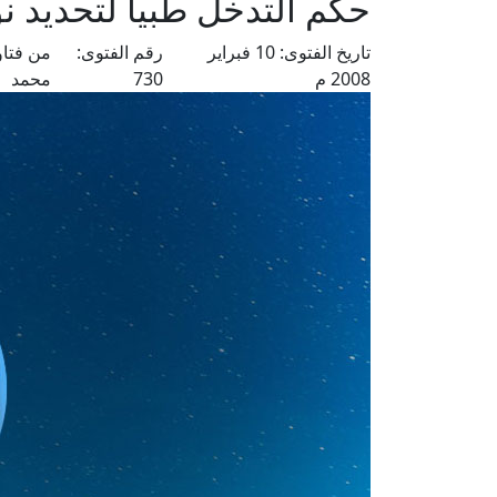
حكم التدخل طبيا لتحديد نو
تاريخ الفتوى:
10 فبراير
رقم الفتوى:
من فتاو
2008 م
730
محمد