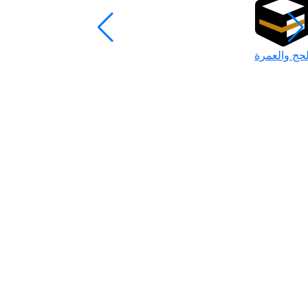
لحج والعمرة
رمضان