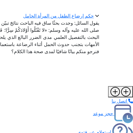
حكم إرضاع الطفل من المرأة الحامل
يقول السائل: وجدت بحثًا ساق فيه الباحث نتائجَ تبيّن ب
صلى الله عليه وآله وسلم: «لا تَقْتُلُوا أَوْلادَكُمْ سِرًّا؛ فَإِنّ
البحث بالتفصيل العلمي مدى الضرر البالغ الذي يلح
الأمهات بتجنب حدوث الحمل أثناء الرضاعة باستعمال
فنرجو منكم بيانًا شافيًا لمدى صحة هذا الكلام؟
اتصل بنا
حجز موعد
استعلام عن فتوى