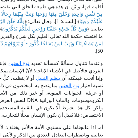
أقامه فيها، وبيَّن أن هذه هي طبيعة الخلق التي تقتض
مِنْ نَفْسٍ وَاحِدَةٍ وَخَلَقَ مِنْهَا زَوْجَهَا وَبَثَّ مِنْهُمَا رِجَالًا كَ
عَلَيْكُمْ رَقِيبًا
﴾ [النساء: 1]، وقال تعالى: ﴿
وَأَنَّهُ خَلَقَ الز
تعالى: ﴿
وَمِنْ كُلِّ شَيْءٍ خَلَقْنَا زَوْجَيْنِ لَعَلَّكُمْ تَذَكَّرُونَ
ما اقتضته حكمة الله تعالى العليم بكل شيءٍ والقدي
لِمَنْ يَشَاءُ إِنَاثًا وَيَهَبُ لِمَنْ يَشَاءُ الذُّكُورَ • أَوْ يُزَوِّجُهُمْ ذُك
50].
وعندما نتناول مسألةً كمسألة تحديد
نوع الجنين
فإنن
الفردي فالأصل في الأشياء الإباحة؛ لأنَّ الإنسان يمكن
وإذا أنجب فيمكنه أن
ينظم النسل
أو لا ينظمه، كلٌّ
نسبة اختيار
نوع الجنين
بما ينصح به المختصون في ذلك م
أو غربلة الحيوانات المنوية، أو غير ذلك من الأ
الكروموسومات والما
ولكن كل هذا بشرط ألَّا يكون في التقنية المستخدمة م
الاختصاص؛ فلا يُقبَل أن يكون الإنسان محلًّا للتجارب، 
أما إذا عالجناها على مستوى الأمة فالأمر يختلف؛ لأن
تعالى، وباضطراب التعادل العددي بين الذكر والأنثى