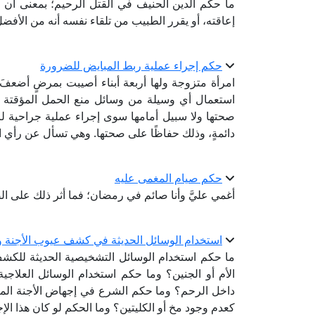
ما حكم الدين الحنيف في القتل الرحيم؛ بمعنى أن 
إعاقته، أو يقرر الطبيب من تلقاء نفسه أنه من الأفضل
حكم إجراء عملية ربط المبايض للضرورة
امرأة متزوجة ولها أربعة أبناء أصيبت بمرضٍ أضعفَ صحّ
استعمال أي وسيلة من وسائل منع الحمل المؤقتة 
صحتها ولا سبيل أمامها سوى إجراء عملية جراحية لر
دائمةٍ، وذلك حفاظًا على صحتها. وهي تسأل عن رأي
حكم صيام المغمى عليه
أغمي عليَّ وأنا صائم في رمضان؛ فما أثر ذلك على ا
استخدام الوسائل الحديثة في كشف عيوب الأجنة و
ما حكم استخدام الوسائل التشخيصية الحديثة للكشف 
الأم أو الجنين؟ وما حكم استخدام الوسائل العلاجي
داخل الرحم؟ وما حكم الشرع في إجهاض الأجنة المصا
كعدم وجود مخ أو الكليتين؟ وما الحكم لو كان هذا ال