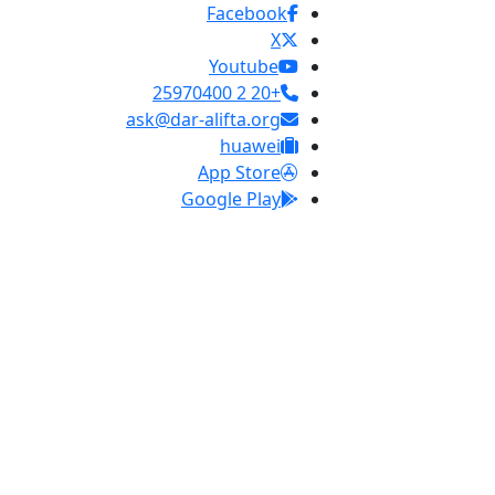
Facebook
X
Youtube
+20 2 25970400
ask@dar-alifta.org
huawei
App Store
Google Play