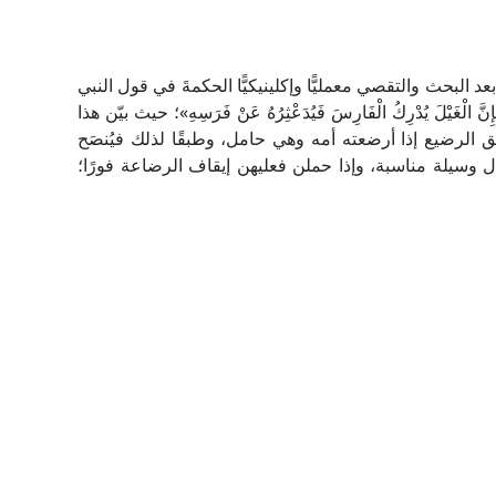
عد البحث والتقصي معمليًّا وإكلينيكيًّا الحكمةَ في قول النبي
َ الْغَيْلَ يُدْرِكُ الْفَارِسَ فَيُدَعْثِرُهُ عَنْ فَرَسِهِ»؛ حيث بيّن هذا
ق الرضيع إذا أرضعته أمه وهي حامل، وطبقًا لذلك فيُنصَح
 وسيلة مناسبة، وإذا حملن فعليهن إيقاف الرضاعة فورًا؛