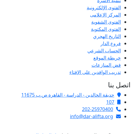
تنمية الأسرة
الفتوى الإلكترونية
المركز الإعلامى
الفتوى الشفوية
الفتوى المكتوبة
التاريخ الهجري
فروع الدار
الحساب الشرعي
خريطة الموقع
فض المنازعات
تدريب الوافدين على الإفتاء
اتصل بنا
حديقة الخالدين - الدراسة - القاهرة ص.ب 11675
107
202-25970400
info@dar-alifta.org