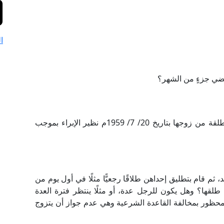
ا
مضي جزءٍ من الشهر؟
طلبت بلدية إسنا بيان تاريخ انتهاء مدة عدة امرأة مطلقة من زوجها بتاريخ 20/ 7/ 1959م نظير الإبراء بموجب
 ثم قام بتطليق إحداهن طلاقًا رجعيًّا مثلًا في أول يوم من
طلقها؟ وهل يكون للرجل عدة، أو مثلًا ينتظر فترة العدة
المحظور بمخالفة القاعدة الشرعية وهي عدم جواز أن يتزوج