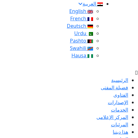
العربية
English
French
Deutsch
Urdu
Pashto
Swahili
Hausa
الرئيسية
فضيلة المفتى
الفتاوى
الإصدارات
الخدمات
المركز الإعلامى
المرئيات
هذا ديننا