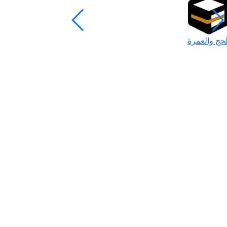
لحج والعمرة
رمضان