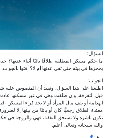
السؤال:
ما حكم مسكن المطلقة طلاقًا بائنًا أثناء عدتها؟ ح
يحجزها في بيته حتى تفي عدتها أم لا؟ أفتوا بالجواب، 
الجواب:
اطلعنا على هذا ‏السؤال، ونفيد أن ‏المنصوص عليه شر
قبل ‏التفرقة، وإن طلقت ‏وهي في غير مسكنها ‏عادت إلي
انهدامه أو تلف ‏مال المرأة أو لا تجد ‏كراء المسكن -قي
معتدة الطلاق ‏رجعيًّا كان أو بائنًا من ‏بيتها إلا ل
تكون ‏ناشزة ولا تستحق ‏النفقة، فهي والزوجة ‏في حكم
والله سبحانه وتعالى أعلم.