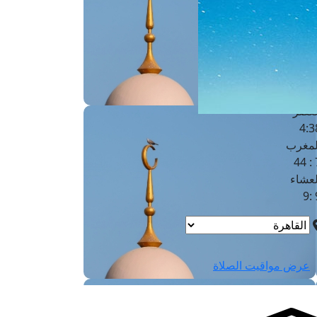
لفجر
4
لشروق
6
لظهر
1
لعصر
4:3
لمغرب
7 
لعشاء
9
عرض مواقيت الصلاة