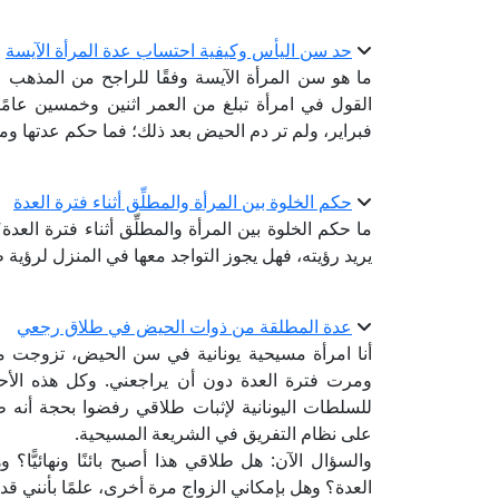
حد سن اليأس وكيفية احتساب عدة المرأة الآيسة
ما هو سن المرأة الآيسة وفقًا للراجح من المذهب 
القول في امرأة تبلغ من العمر اثنين وخمسين عام
فبراير، ولم تر دم الحيض بعد ذلك؛ فما حكم عدتها ومد
حكم الخلوة بين المرأة والمطلِّق أثناء فترة العدة
ما حكم الخلوة بين المرأة والمطلِّق أثناء فترة العدة؟ 
يريد رؤيته، فهل يجوز التواجد معها في المنزل لرؤية ط
عدة المطلقة من ذوات الحيض في طلاق رجعي
أنا امرأة مسيحية يونانية في سن الحيض، تزوجت م
ومرت فترة العدة دون أن يراجعني. وكل هذه الأ
للسلطات اليونانية لإثبات طلاقي رفضوا بحجة أنه 
على نظام التفريق في الشريعة المسيحية.
والسؤال الآن: هل طلاقي هذا أصبح بائنًا ونهائيّ
العدة؟ وهل بإمكاني الزواج مرة أخرى، علمًا بأنني