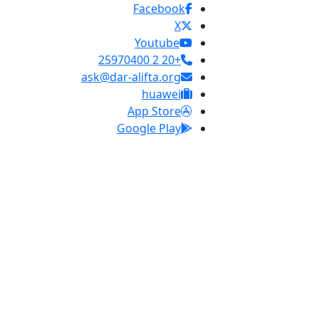
Facebook
X
Youtube
+20 2 25970400
ask@dar-alifta.org
huawei
App Store
Google Play