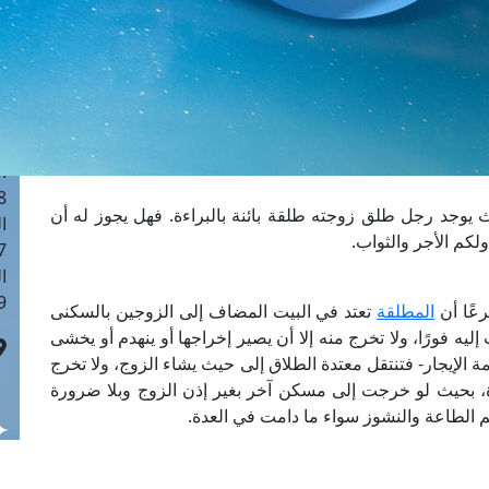
ا
 :41
ا
 :17
ا
 : 1
ا
8
يث يوجد رجل طلق زوجته طلقة بائنة بالبراءة. فهل يجوز له أن
ا
ولكم الأجر والثواب.
: 44
ا
 :9
عًا ‏أن
المطلقة
تعتد في ‏البيت المضاف إلى ‏الزوجين بالسكنى
ه فورًا، ولا ‏تخرج منه إلا أن يصير ‏إخراجها أو ينهدم أو ‏يخشى
مة الإيجار- فتنتقل ‏معتدة الطلاق إلى ‏حيث يشاء الزوج، ولا ‏تخرج
ضرورة، بحيث ‏لو خرجت إلى مسكن ‏آخر بغير إذن الزوج ‏وبلا ضرورة
 الطاعة ‏والنشوز سواء ما دامت ‏في العدة.