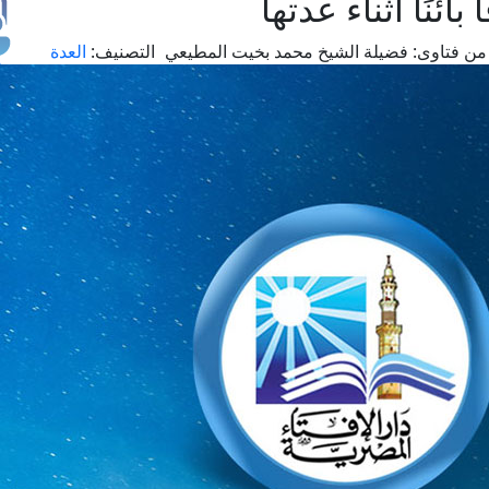
ئنًا أثناء عدتها
من فتاوى:
فضيلة الشيخ محمد بخيت المطيعي
التصنيف:
العدة
طل
اس
حج
ال
م
الق