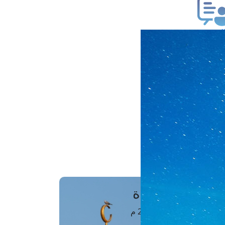
ب فتوى
تعلام عن فتوى
ز موعد
فتوى الهاتفية
َواقِيتُ الصَّـــلاة
اهرة · 07 أغسطس 2026 م