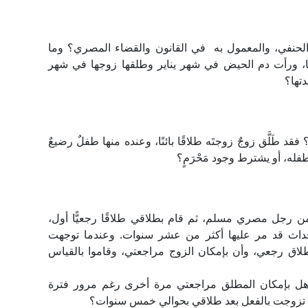
الحنفي، والمعمول به في القانون والقضاء المصري؟ وما
ًا، ورأت دم الحيض في شهر يناير وطلقها زوجها في شهر
تها؟
فقد طَلَّق زوجٌ زوجتَه طلاقًا بائنًا، وعنده منها طفلٌ رضيعٌ
فله، أو يشترط وجود مَحْرَمٍ؟
ن رجل مصري مسلم، ثم قام بطلاقي طلاقًا رجعيًّا أول،
حداث قد مر عليها أكثر من عشر سنوات. وعندما توجهت
طلاق رجعي، وأن بإمكان الزوج مراجعتي، وقاموا بالقياس
ًا؟ وهل بإمكان المطلق مراجعتي مرة أخرى رغم مرور فترة
 قد تزوجت بالفعل بعد طلاقي بحوالي خمس سنوات؟