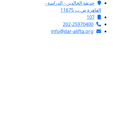
حديقة الخالدين - الدراسة -
القاهرة ص.ب 11675
107
202-25970400
info@dar-alifta.org