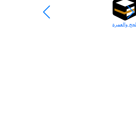
لحج والعمرة
رمضان