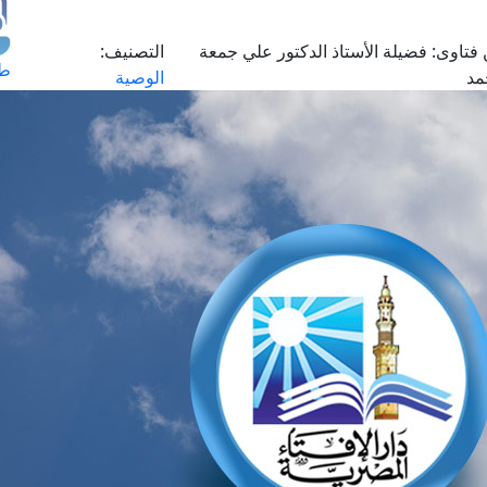
فتاوى:
فضيلة الأستاذ الدكتور علي جمعة
التصنيف:
طل
مد
الوصية
اس
حج
ال
م
الق