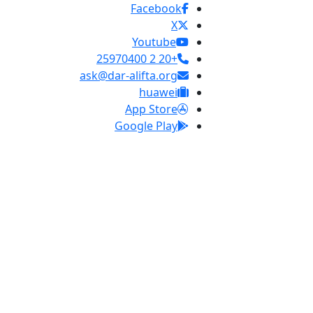
Facebook
X
Youtube
+20 2 25970400
ask@dar-alifta.org
huawei
App Store
Google Play