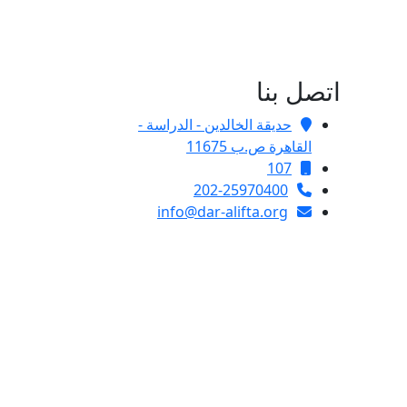
اتصل بنا
حديقة الخالدين - الدراسة -
القاهرة ص.ب 11675
107
202-25970400
info@dar-alifta.org