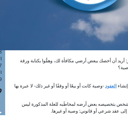
ا
 :41
ا
 :17
ا
 : 1
ا
8
ا
ريد أن أخصك ببعض أرضي مكافأة لك، وهمُّوا بكتابة ورقة
: 44
صية؟
ا
 :9
 إنشاء
العقود
-وصية كانت أو بيعًا أو وقفًا أو غير ذلك- لا عبرة بها
الشخص بتخصيصه بعض أرضه لمخاطَبه للعلة المذكورة ليس
ا إلى عقد شرعي أو قانوني: وصية أو غيرها.