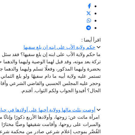
اقرأ أيضا :
حكم ولاية الأب على ابنه إن بلغ سفيها
ما حكم ولاية الأب على ابنه إن بلغ سفيها؟ فقد سئل 
تركة بعد موته، وقد قبل لهما الوصية وليهما والدهما 
بحضرة وليهما المذكور، وفعلًا تسلم وليهما والدهما جم
تستمر عليه ولاية أبيه ما دام سفيهًا ولو بلغ الثمان
وحجر عليه المجلس الحسبي والقاضي الشرعي وأقام والده
الحال؟ أفيدوا الجواب ولكم الثواب. أفندم.
أوصت بثلث مالها وولاية أخيها على أولادها في حيا
امرأة ماتت عن: زوجها، وأولادها الأربع ذكورًا وإنا
والمبرات على روحها، وأقامت شقيقها وصيًّا مختارًا
القُصَّر بموجب إعلام شرعي صادر من محكمة شرعية.