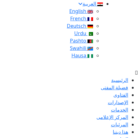
العربية
English
French
Deutsch
Urdu
Pashto
Swahili
Hausa
الرئيسية
فضيلة المفتى
الفتاوى
الإصدارات
الخدمات
المركز الإعلامى
المرئيات
هذا ديننا