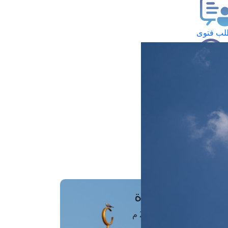
ب فتوى
تعلام عن فتوى
ز موعد
فتوى الهاتفية
َواقِيتُ الصَّـــلاة
اهرة · 07 أغسطس 2026 م