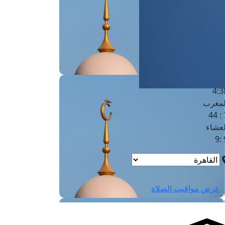
لفجر
4
لشروق
6
لظهر
1
لعصر
4:3
لمغرب
7 
لعشاء
9
عرض مواقيت الصلاة