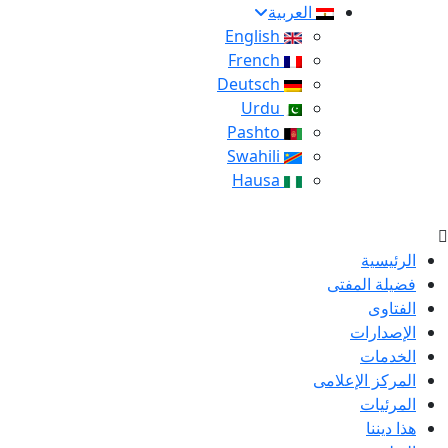
العربية
English
French
Deutsch
Urdu
Pashto
Swahili
Hausa
الرئيسية
فضيلة المفتى
الفتاوى
الإصدارات
الخدمات
المركز الإعلامى
المرئيات
هذا ديننا