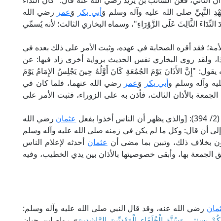
 الثاني، فعن السائب بن يزيد رضي الله عنه قال: "كَانَ النِّدَاءُ
عَلَى عَهْدِ النَّبِيِّ صلى الله عليه وآله وسلم وَ
أبي بكر
وَ
عمر
رضي الله
النِّدَاءَ الثَّالِثَ عَلَى الزَّوْرَاءِ"، وسماه البخاري الثالث؛ لأنه يُسمِّي
مة؛ فقد أقره الصحابة في عهده، وثبت الأمر على ذلك بعده في
ا، ولقد روى البخاري نفس الحديث برواية أخرى زاد فيها: عن
َذَانَ يَوْمَ الجُمُعَةِ كَانَ أَوَّلُهُ حِينَ يَجْلِسُ الإِمَامُ يَوْمَ
 عليه وآله وسلم و
أبي بكر
وَ
عمر
رضي الله عنهما، فلما كان في
الجمعة بالأذان الثالث، فأذن به على الزوراء، فثبت الأمر على
عل
عثمان
رضي الله
ر. إلى أن قال: وكل ما لم يكن في زمنه صلى الله عليه وآله وسلم
كون بخلاف ذلك، وتبين بما مضى أن
عثمان
أحدثه لإعلام الناس
 الجمعة بها، وأبقى خصوصيتها بالأذان بين يدي الخطيب، وفيه
مان
رضي الله عنه، وقد قال النبي صلى الله عليه وآله وسلم:
مْ بسنتي وَسُنَّةِ الْخُلَفَاءِ الْمَهْدِيِّينَ الرَّاشِدِينَ
» رواه ابن حبان