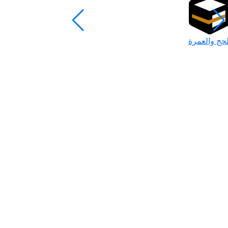
لحج والعمرة
رمضان