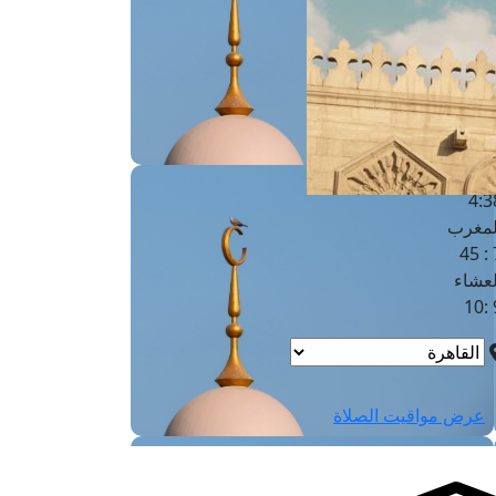
لفجر
4
لشروق
6
لظهر
1
لعصر
4:3
لمغرب
7 
لعشاء
9
عرض مواقيت الصلاة