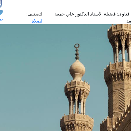
فتاوى:
فضيلة الأستاذ الدكتور علي جمعة
التصنيف:
طل
د
الصلاة
اس
حج
ال
م
الق