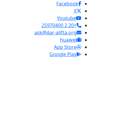
Facebook
X
Youtube
+20 2 25970400
ask@dar-alifta.org
huawei
App Store
Google Play