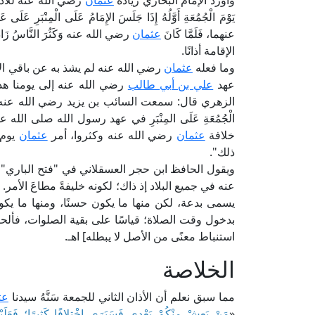
وأورد الإمام البخاري زيادة
عثمان
رضي الله عنه للأذان
يَوْمَ الْجُمُعَةِ أَوَّلُهُ إِذَا جَلَسَ الإِمَامُ عَلَى الْمِنْبَرِ 
عنهما، فَلَمَّا كَانَ
عثمان
رضي الله عنه وَكَثُرَ النَّاسُ زَادَ 
الإقامة أذانًا.
وما فعله
عثمان
رضي الله عنه لم يشذ به عن باقي الأ
عهد
علي بن أبي طالب
رضي الله عنه إلى يومنا هذ
الزهري قال: سمعت السائب بن يزيد رضي الله عنه يقول: "إِنَّ الأ
الْجُمُعَةِ عَلَى المِنْبَرِ في عهد رسول الله صلى الله
خلافة
عثمان
رضي الله عنه وكثروا، أمر
عثمان
يوم 
ذلك".
ويقول الحافظ ابن حجر العسقلاني في "فتح الباري" (2/ 394): [والذي يظهر أن الناس أخذوا بف
عنه في جميع البلاد إذ ذاك؛ لكونه خليفةً مطاعَ الأم
يسمى بدعة، لكن منها ما يكون حسنًا، ومنها ما ي
بدخول وقت الصلاة؛ قياسًا على بقية الصلوات، فألحق
استنباط معنًى من الأصل لا يبطله] اهـ.
الخلاصة
مما سبق نعلم أن الأذان الثاني للجمعة سَنَّهُ سيدنا
عث
«
مَنْ يَعِشْ مِنْكُمْ بَعْدِي فَسَيَرَى اخْتِلافًا كَثِيرًا؛ فَعَلَيْكُ