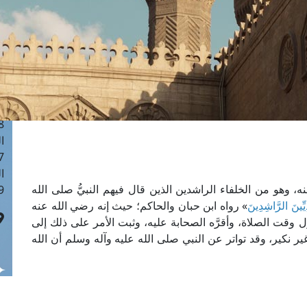
ا
 :40
ا
 :17
ا
 : 1
ا
8
ا
: 45
ا
عنه، وهو من الخلفاء الراشدين الذين قال فيهم النبيُّ صلى الله
 :10
يِّينَ الرَّاشِدِينَ
» رواه ابن حبان والحاكم؛ حيث إنه رضي الله عنه
ول وقت الصلاة، وأقرَّه الصحابة عليه، وثبت الأمر على ذلك إلى
غير نكير، وقد تواتر عن النبي صلى الله عليه وآله وسلم أن الله