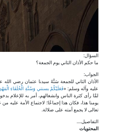
السؤال:
ما حكم الأذان الثاني يوم الجمعة؟
الجواب:
الأذان الثاني للجمعة سَنَّهُ سيدنا عثمان رضي الله 
عليه وآله وسلم: «
فَعَلَيْكُمْ بسنتي وَسُنَّةِ الْخُلَفَاءِ الْمَهْدِ
لمَّا رأى كثرة الناس وانشغالهم، أمر به للإعلام بدخ
يومنا هذا، فكان هذا إجماعًا؛ لاجتماع الأمة عليه من 
تعالى لا يجمع أمته على ضلالة.
التفاصيل....
المحتويات