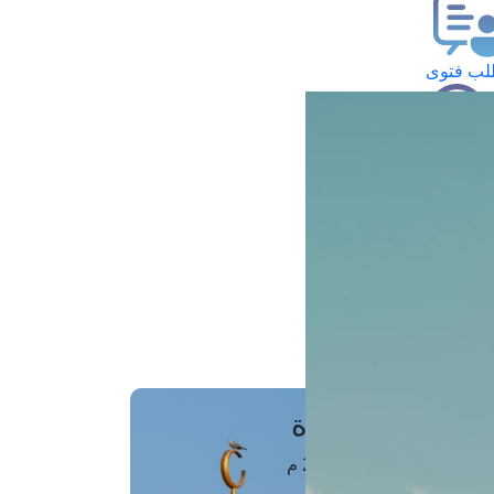
ب فتوى
تعلام عن فتوى
ز موعد
فتوى الهاتفية
َواقِيتُ الصَّـــلاة
اهرة · 06 أغسطس 2026 م