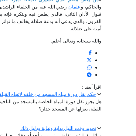
والحاكم، و
عثمان
رضي الله عنه من الخلفاء الراشدين،
قبول الأذان الثاني، فالذي يطعن فيه وينكره فإنه ي
القرون، والذي يدعي أنه بدعة ضلالة يخالف ما تواتر 
أمته على ضلالة.
والله سبحانه وتعالى أعلم.
اقرأ أيضا :
حكم نقل دورة مياه المسجد من خلفه لاتجاه القبلة
هل يجوز نقل دورة المياه الخاصة بالمسجد من الناحية ال
القبلة، يعزلها عن المسجد جدار؟
تحديد وقت الليل بداية ونهاية ودليل ذلك
سائل يقول: دار نقاش بيني وبين أحد أصدقائي حول تحد