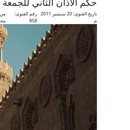
حكم الأذان الثاني للجمعة
تاريخ الفتوى:
20 سبتمبر 2011
رقم الفتوى:
من 
م
858
محم