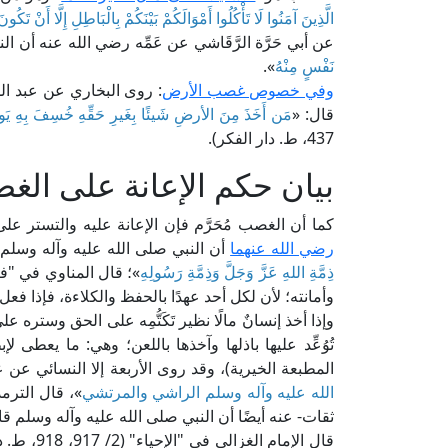
الَّذِينَ آمَنُوا لَا تَأْكُلُوا أَمْوَالَكُمْ بَيْنَكُمْ بِالْبَاطِلِ إِلَّا أَنْ تَ
عن أبي حَرَّة الرَّقَاشي عن عَمِّه رضي الله عنه أن ا
نَفْسٍ مِنْهُ
».
وفي خصوص غصب الأرض
: روى البخاري عن عبد ال
قال: «
مَن أَخَذَ مِنَ الأرضِ شَيئًا بِغَيرِ حَقِّهِ خُسِفَ بِهِ يَ
437، ط. دار الفكر).
بيان حكم الإعانة على الغ
كما أن الغصب مُحَرَّم فإن الإعانة عليه والتستر ع
رضي الله عنهما
أن النبي صلى الله عليه وآله وسلم 
ذِمَّةِ اللهِ عَزَّ وَجَلَّ وَذِمَّةِ رَسُولِهِ
وأمانته؛ لأن لكل أحد عهدًا بالحفظ والكلاءة، فإذا فعل ما
وإذا أخذ إنسانٌ مالًا نظير تَكَتُّمِه على الحق وستره ع
المطبعة الخيرية)، وقد روى الأربعة إلا النسائي عن 
الله عليه وآله وسلم الراشي والمرتشي
»، قال الترم
ثقات- عنه أيضًا أن النبي صلى الله عليه وآله وسلم قا
قال الإمام