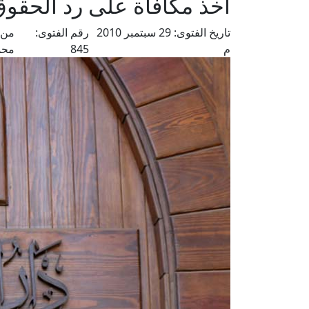
أخذ مكافأة على رد الحقوق
تاريخ الفتوى:
29 سبتمبر 2010
رقم الفتوى:
من 
م
845
محم