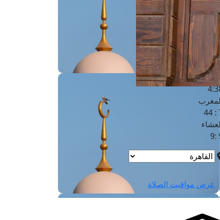
لفجر
4
لشروق
6
لظهر
1
لعصر
4:3
لمغرب
7 
لعشاء
9
عرض مواقيت الصلاة