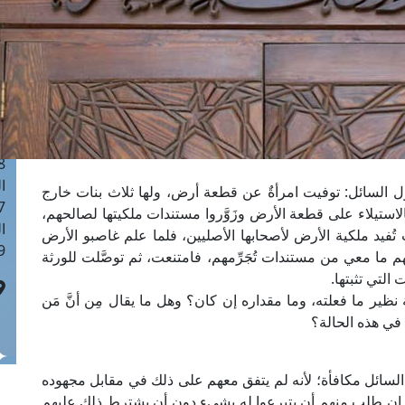
ا
 :41
ا
 :17
ا
 : 1
ا
8
ا
ل السائل: توفيت امرأةٌ عن قطعة أرض، ولها ثلاث بنات خارج
: 44
س بالاستيلاء على قطعة الأرض وزَوَّروا مستندات ملكيتها لصالحهم،
ا
ُفيد ملكية الأرض لأصحابها الأصليين، فلما علم غاصبو الأرض
 :9
 ما معي من مستندات تُجَرِّمهم، فامتنعت، ثم توصَّلت للورثة
التي تثبتها.
ير ما فعلته، وما مقداره إن كان؟ وهل ما يقال مِن أنَّ مَن
لسائل مكافأة؛ لأنه لم يتفق معهم على ذلك في مقابل مجهوده
ن إن طلب منهم أن يتبرعوا له بشيء دون أن يشترط ذلك عليهم