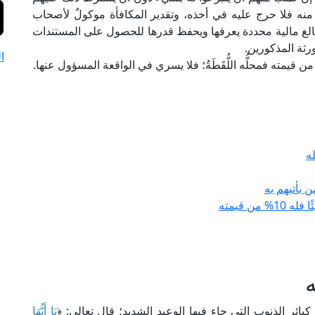
منه فلا حرج عليه في أخذه، وتقدير المكافأة موكولٌ لأصحاب
الغ مالية محددة يعرفها ويحفظ قدرها للحصول على المستندات
رثة المذكورين.
ا
ه
 يأتيهم به
ن قيمته
بائر الذنوب التي جاء فيها الوعيد الشديد؛ قال تعالى: ﴿
يَا أَيُّهَا