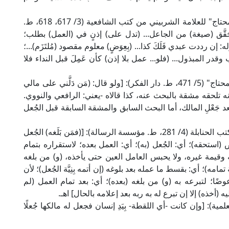
وجاء في "المنهاج" للإمام النووي وشرحه "مغني المحتاج" للعلامة الشربيني من كتب الشافعية (3/ 617، 618، ط.
حَقَّق (صيغة) من الجاعل... (تدل على) إذنٍ في (العمل) بطلب؛
إن رددت عبدي فَلَكَ كذا... (بِعِوَضٍ) معلوم مقصود (مُلتَزَم)...؛
 المبذول... (فلو... عمل بلا إذن) كأن عَمِلَ قبل النداء فلا
وقال العلامة الشَّمس الرمليُّ الشافعي في "نهاية المحتاج" (5/ 471، ط. دار الفكر): [ولو قال: (مَن دَلَّني على مالي
 أنه تلحقه مشقة بالبحث عنه، كذا قالاه -يعني: الرافعي والنووي.
د جَعْلِ المالك، أما البحث السابق والمشقة السابقة قبل الجُعل
وقال الشيخ البُهوتي في "شرح منتهى الإرادات "من كتب الحنابلة (4/ 281، ط. مؤسسة الرسالة): [(فمَن بَلَغه) الجُعل
(استحقه)؛ أي: الجُعل (به)؛ أي: العمل بعده؛ لاستقراره بتمام
وقيمة غيره، ولا يحبس العامل العين حتى يأخذه، (و) من بلغه
مامه)؛ أي: بقسط ما عمله بعد بلوغه (إن أتمه بِنِيَّة الجُعل)؛ لأن
ًا؛ لتبرعه به (و) من بلغه (بعده)؛ أي: بعد تمام العمل (لم
ه (أخذه) إلا إن تبرع له به ربه بعد إعلامه بالحال] اهـ.
 203، ط. دار الكتب العلمية): [وإن كانت -أي اللقطة- بِيَدِ إنسان فجعل له مالكها جُعلًا