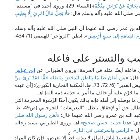
كُونَ تِجَارَةً عَنْ تَرَاضٍ مِنْكُمْ
﴾ [النساء: 29]، وروى أحمد في "مسنده"
لنبي صلى الله عليه وآله وسلم قال: «
لَا يَحِلُّ مَالُ امْرِئٍ إِلَّا بِطِيبِ
له بن عمر رضي الله عنهما أن النبي صلى الله عليه وآله وسلم
ومَ القِيامَةِ إِلى سَبعِ أَرَضِين
». انظر: "الزواجر" للهيتمي (1/ 434-
صب والتستر على فاعله
لى فاعله أيضًا مثله في الحرمة؛ وروى الطبراني عن
ابن عباس
قال: «
مَن أعانَ ظَالِمًا بِبَاطِلٍ لِيَدحَضَ بِبَاطِلِهِ حَقًّا فَقَدْ بَرِئَ مِنْ
»؛ قال المناوي في "فيض القدير" (6/ 72، 73، ط. المكتبة التجارية الكبرى): [أي عهده
 حُرِّم عليه أو خالف ما أُمِر به خذلته ذمة الله] اهـ.
لى ما يوصله إلى أهله فإنه بذلك يكون آخذًا الرِّشوة المحرمة التي
تُوُعِّد عليها باذلها وآخذها باللعن؛ وهي: ما يعطى لإبطال حق أو لإحقاق باطل. "التعريفات" للجرجاني (ص49، ط.
عبد الله بن عمرو رضي الله عنهما قال: «
لَعَن رسول الله صلى
ذي: «
هذا حديث حسن صحيح
» اهـ. وروى الطبراني -بسند رجاله
ل: «
الراشي والمرتشي في النار
».
 الغزالي في "الإحياء" (2/ 917، 918، ط. دار الشعب): [باذل المال لا يبذله قَطُّ إلا لغرض، فإن كان المراد