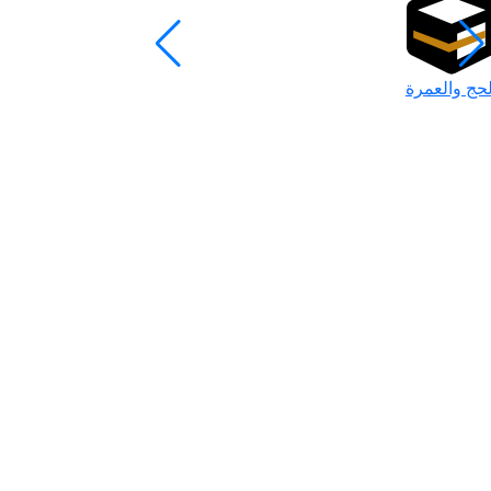
لحج والعمرة
رمضان