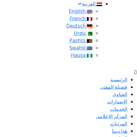
العربية
English
French
Deutsch
Urdu
Pashto
Swahili
Hausa
الرئيسية
فضيلة المفتى
الفتاوى
الإصدارات
الخدمات
المركز الإعلامى
المرئيات
هذا ديننا