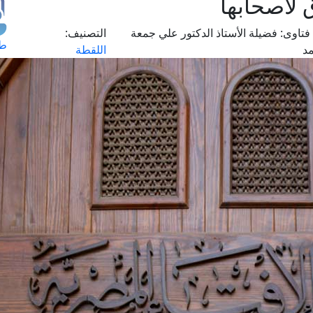
 لأصحابها
فتاوى:
فضيلة الأستاذ الدكتور علي جمعة
التصنيف:
طل
د
اللقطة
اس
حج
ال
م
الق