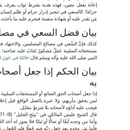
إعانة بفعل معين، فهذه هدية بشرط ثواب يعرف بقر
حرامًا؛ كالسعي في تنجيز إدرار حرام أو ظلم إنسان أو 
مَن يَقدر عليه أو شهادة متعينة فيحرم عليه ما يأخذه، 
بيان فضل السعي في مصا
كذلك فإنَّ السَّعي في مصالح المسلمين، والاجتهاد ف
مستحقاته السليبة عَمَلٌ مَشكورٌ مُثابٌ عليه صاح
النبي صلى الله عليه وآله وسلم قال: «
اللهُ في عَونِ ال
بيان الحكم إذا جعل أصحاب 
به
إذا جعل أصحاب الحق الضائع أو المستحقات السليبة جُعل
لمن يحقق مأربهم، ولا عبرة بالعمل الواقع قبل إعل
فيجب عليه أداؤه لأصحابه بلا شرطٍ مقابل.
وأما من وجده آبقًا أو ضالًّا أو ثيابًا فلا يجوز له أ
فأما مَن وَجَده بعد جَعل رَبِّه فيه جُعلًا فله الجُع