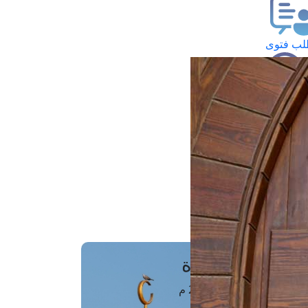
ب فتوى
تعلام عن فتوى
ز موعد
فتوى الهاتفية
َواقِيتُ الصَّـــلاة
اهرة · 07 أغسطس 2026 م