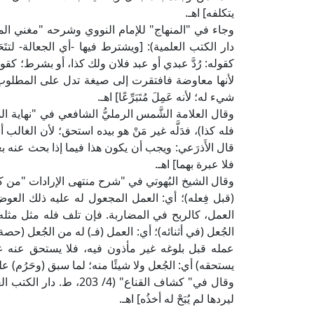
يتكلفه] اهـ.
دار الكتب العلمية): [ويشترط فيها -أي الجعالة- لتتَ
كقوله: رُدَّ عبدي أو عبد فلان ولك كذا، أو بشرط؛ كقوله: 
لأنها معاوضة فافتقرت إلى صيغة تدل على المطلوب وقدر
شيء له؛ لأنه عَمِلَ مُتَبَرِّعًا] اهـ.
فله كذا)، فدَلَّه غير مَنْ هو بيده استحق؛ لأن الغالب
قال الأَذرَعي: ويجب أن يكون هذا فيما إذا بحث عنه بع
فلا عبرة بهما] اهـ.
(قبل فِعله)؛ أي: العمل المجعول له عليه ذلك العوض 
العمل، كالربح في المضاربة. فإن تلف فله مثل مثله 
الجُعل (في أثنائه)؛ أي: العمل (فـ) له من الجُعل (حصة ت
عمله قبل بلوغه غير مأذون فيه، فلا يستحق عنه عوض
يستحقه) أي: الجُعل ولا شيئًا منه؛ لما سبق (وحَرُم) علي
وقال في" كشاف القناع" (4/
ليردها لم يُبَحْ له أخذُه] اهـ.