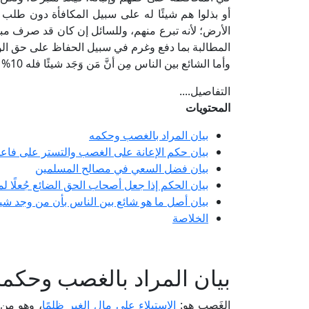
أو بذلوا هم شيئًا له على سبيل المكافأة دون طلب 
الأرض؛ لأنه تبرع منهم، وللسائل إن كان قد صرف مب
المطالبة بما دفع وغرم في سبيل الحفاظ على حق الو
وأما الشائع بين الناس مِن أنَّ مَن وَجَد شيئًا فله 10% من قيمته فمحلُّه اللُّقَطَةُ؛ فلا يسري في الواقعة المسؤول عنها.
التفاصيل....
المحتويات
بيان المراد بالغصب وحكمه
بيان حكم الإعانة على الغصب والتستر على فاعل
بيان فضل السعي في مصالح المسلمين
بيان الحكم إذا جعل أصحاب الحق الضائع جُعلًا لمن
بيان أصل ما هو شائع بين الناس بأن من وجد شيئًا فله 10% م
الخلاصة
بيان المراد بالغصب وحكمه
الغَصب هو:
الاستيلاء على مال الغير ظلمًا
، وهو من ك