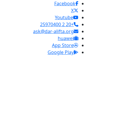
Facebook
X
Youtube
+20 2 25970400
ask@dar-alifta.org
huawei
App Store
Google Play