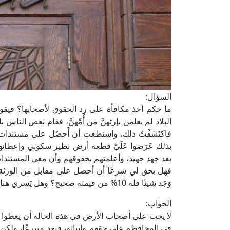
السؤال:
ما حكم أخذ مكافأة على رد الحقوق لأصحابها؟ فيقو
البلاد لم يعلمن بإرثهنَّ من أُمِّهنَّ، فقام بعض النا
فاكتَشَفْتُ ذلك، واستطعت أن أَحصُل على مستندات ت
بذلك عَرَضوا عَلَيَّ قطعة أرض نظير سكوتي وإعطائهم
بعد جهد جهيد، وأعلمتهم بحقوقهم وأن معي المستندات 
فهل يحق لي شرعًا أن أحصل على مقابل من الورثة نظ
وَجَد شيئًا فله 10% من قيمته صحيح؟ وهل يَسري هنا في هذه الحالة؟
الجواب:
لا يجب على أصحاب الأرض في هذه الحالة أن يعطوا ا
في المحافظة على حقهم وإثباته، فيعد متبرعًا، ولك