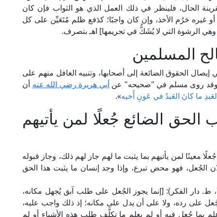
ينة الحال، فلينظر في ذلك العمل الذي هو الثواب فإن كان
غيره حَرُم الأخذ، وإن كان واجبًا؛ كدَفع ظلم مُتَعَيِّن على كل
وهي الرشوة التي لا يُشَكُّ في تحريمها] اهـ بتصرف.
لح المسلمين
ي إيصال الحقوق الضائعة إلى أصحابها، وتنبيه الغافل منهم على
به؛ وقد روى مسلم في "صحيحه" عن
أبي هريرة رضي الله عنه
أن
عَبدِ ما كانَ العَبدُ في عَونِ أَخيه
».
الحق الضائع جُعلًا لمن يأتيهم
ًا معينًا لمن يأتيهم بما يثبت ما لهم جاز لهم ذلك، وجاز قبوله
ان الجُعل، فهو محض تبرع، وإذا وجد إنسان ما يثبت هذا الحق
قال الشيخ عليش المالكي في "مِنَحِ الجليل" (8/ 71، ط. دار الفكر): [إنما يجوز الجُعل على طلب آبق يُجهل مكانه،
خذ الجُعل على رده، ولا على أن يدل على مكانه؛ إذ ذلك واجب عليه،
ل، علم بما جُعل فيه أو لم يعلم ما تكلَّف طلب هذه الأشياء أو لم