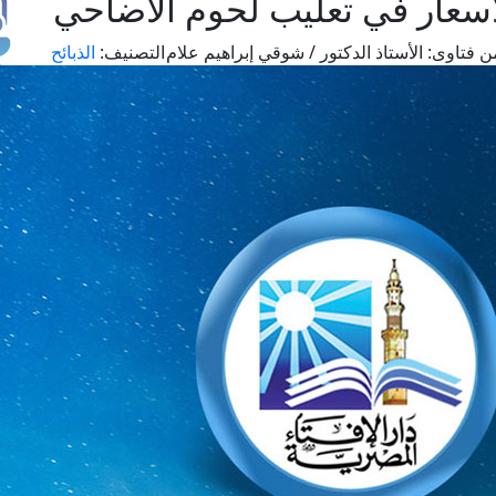
أسعار في تعليب لحوم الأضاحي
ن فتاوى:
الأستاذ الدكتور / شوقي إبراهيم علام
التصنيف:
الذبائح
طل
اس
حج
ال
م
الق