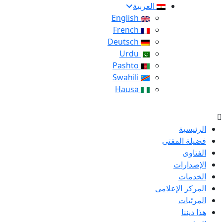
العربية
English
French
Deutsch
Urdu
Pashto
Swahili
Hausa
الرئيسية
فضيلة المفتى
الفتاوى
الإصدارات
الخدمات
المركز الإعلامى
المرئيات
هذا ديننا