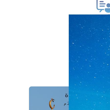
ب فتوى
تعلام عن فتوى
ز موعد
فتوى الهاتفية
َواقِيتُ الصَّـــلاة
اهرة · 07 أغسطس 2026 م