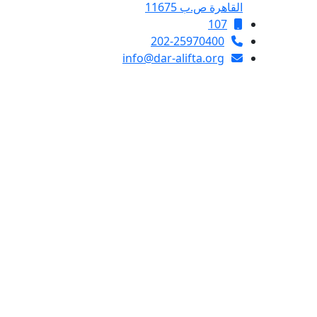
القاهرة ص.ب 11675
107
202-25970400
info@dar-alifta.org