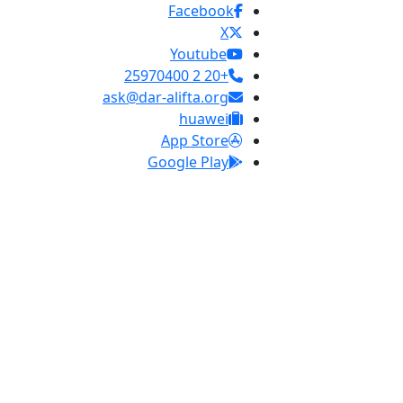
Facebook
X
Youtube
+20 2 25970400
ask@dar-alifta.org
huawei
App Store
Google Play