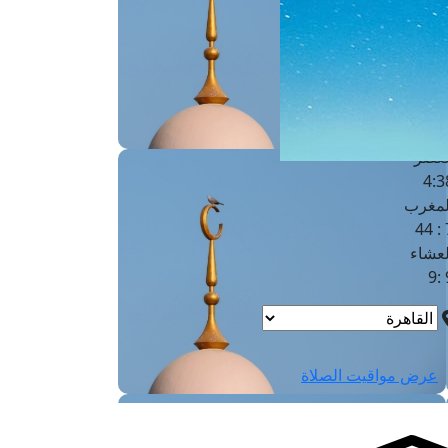
لفجر
4
لشروق
6
لظهر
1
لعصر
4:3
لمغرب
7 
لعشاء
9
عرض مواقيت الصلاة