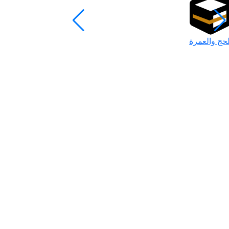
لحج والعمرة
رمضان