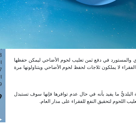
ا
 :41
ا
 :17
ا
 : 1
ا
8
دي والمستورد في دفع ثمن تعليب لحوم الأضاحي ليمكن حفظها
ا
لفقراء لا يملكون ثلاجات لحفظ لحوم الأضاحي ويتناولونها مرة
: 44
ا
 :9
البلديُّ ما يفيد بأنه في حال عدم توافرها فإنها سوف تستبدل
ب اللحوم لتحقيق النفع للفقراء على مدار العام.