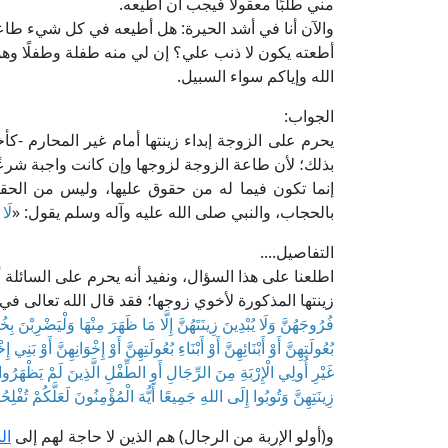
مني طلبًا معقولًا فيجب أن أطيعه.
والآن أنا في أشد الحيرة: هل أطيعه في كل شيء طاع
أطعته يكون لا ذنب علي؟ إن لي منه طفلة وطفلًا وهو 
الله وإياكم سواء السبيل.
الجواب:
يحرم على الزوجة إبداء زينتها أمام غير المحارم -ك
بذلك؛ لأن طاعة الزوجة لزوجها وإن كانت واجبة شرعًا 
إنما تكون فيما له من حقوق عليها، وليس من الحقوق إ
بالحجاب، والنبي صلى الله عليه وآله وسلم يقول: «
لَا
التفاصيل....
اطلعنا على هذا السؤال، ونفيد أنه يحرم على السائلة أ
زينتها المذكورة لأخوي زوجها؛ فقد قال الله تعالى في ك
فُرُوجَهُنَّ وَلَا يُبْدِينَ زِينَتَهُنَّ إِلَّا مَا ظَهَرَ مِنْهَا وَلْيَضْرِبْنَ بِخُمُرِ
بُعُولَتِهِنَّ أَوْ أَبْنَائِهِنَّ أَوْ أَبْنَاءِ بُعُولَتِهِنَّ أَوْ إِخْوَانِهِنَّ أَوْ بَنِي
غَيْرِ أُولِي الْإِرْبَةِ مِنَ الرِّجَالِ أَوِ الطِّفْلِ الَّذِينَ لَمْ يَظْهَرُوا
زِينَتِهِنَّ وَتُوبُوا إِلَى اللهِ جَمِيعًا أَيُّهَ الْمُؤْمِنُونَ لَعَلَّكُمْ تُفْلِح
و(أولو الإربة من الرجال) هم الذين لا حاجة لهم إلى
ال