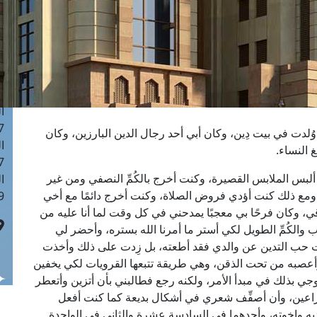
ا
 :43
ا
 :18
ا
 : 0
ا
7
لدت في بيت دِين، وكان أبي أحد رجال الدين البارزين، وكان
ا
 النساء.
: 42
بس الملابس القصيرة، وكنت أخرج بالكُمِّ النصفي ومن غير
ا
ع ذلك كنت أؤدي فروض الصلاة، وكنت أخرج دائمًا مع أخي
 :7
، وكان فرحًا بي معجبًا يمدحني في كل وقت لما أنا عليه من
والكُمِّ الطويل لكي أستر ما أمرنا الله بستره، وأحضر لي
ت حب التدين عن والدي فقد أطعته، بل زِدت على ذلك وأخذت
وأعصبه من تحت الذقن، وهي طريقة تتبعها القرويات لكي يخفين
وجي بذلك في مبدأ الأمر، ولكنه رجع فطالبني بأن أتزين وأتعطر
راعين، وأن أصفِّف شعري في أشكال بديعة كما كنت أفعل
ديه وإخوته، وأحدهما في السادسة عشرة والثاني في الواحدة