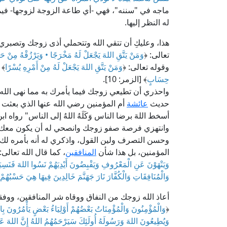
ماجه في "سننه"، فهي -أي طاعة الزوجة لزوجها- فيما
له النظر إليها.
هذا، وعليكِ أن تتقي الله وتتحملي أذى زوجك وتصبر
تعالى: ﴿
وَمَنْ يَتَّقِ اللهَ يَجْعَلْ لَهُ مَخْرَجًا • وَيَرْزُقْهُ مِنْ ح
وقوله تعالى: ﴿
وَمَنْ يَتَّقِ اللهَ يَجْعَلْ لَهُ مِنْ أَمْرِهِ يُسْرًا
﴾ [ال
حِسَابٍ
﴾ [الزمر: 10].
واحذري أن تطيعي زوجك فيما يأمرك به مما نهى الله عن
حديث
عائشة
أم المؤمنين رضي الله عنها الذي بعثت ب
أسخط اللهَ برضا الناس وَكَلَهُ اللهُ إلى الناس" رواه ا
وانتهزي فرصة صفو زوجك وانصحي له أن يكون معك ف
وحسن التصرف ولين القول، واذكري له أنه بأمره لك ب
المؤمنين، بل هذا شأن
المنافقين
، كما قال الله تعالى: 
وَيَنْهَوْنَ عَنِ الْمَعْرُوفِ وَيَقْبِضُونَ أَيْدِيَهُمْ نَسُوا اللهَ فَنَسِيَ
وَالْمُنَافِقَاتِ وَالْكُفَّارَ نَارَ جَهَنَّمَ خَالِدِينَ فِيهَا هِيَ حَسْبُهُم
أعاذ الله زوجك من النفاق ووقاه شر المنافقين، ووفق
﴿
وَالْمُؤْمِنُونَ وَالْمُؤْمِنَاتُ بَعْضُهُمْ أَوْلِيَاءُ بَعْضٍ يَأْمُرُونَ بِا
وَيُطِيعُونَ اللهَ وَرَسُولَهُ أُولَئِكَ سَيَرْحَمُهُمُ اللهُ إِنَّ اللهَ عَز