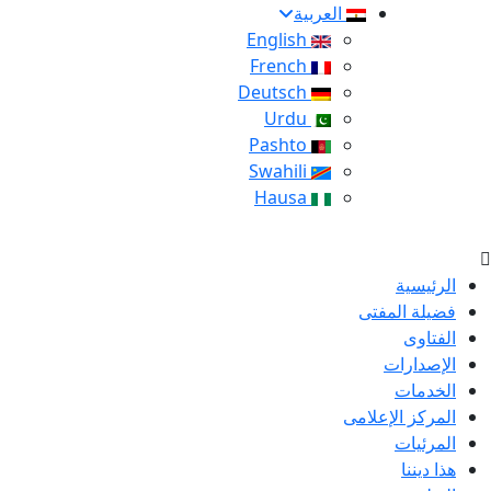
العربية
English
French
Deutsch
Urdu
Pashto
Swahili
Hausa
الرئيسية
فضيلة المفتى
الفتاوى
الإصدارات
الخدمات
المركز الإعلامى
المرئيات
هذا ديننا