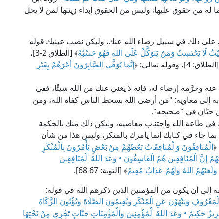
 له من حقوق عليها، وليس من الحقوق إبداء زينتها لمن لا يحل
ي على ذلك في سبيل رضاء الله عنك، وليكن نصب عينيك قوله
َيْثُ لَا يَحْتَسِبُ وَمَنْ يَتَوَكَّلْ عَلَى اللهِ فَهُوَ حَسْبُهُ
﴾ [الطلاق 2-3]،
طلاق: 4]، وقوله تعالى: ﴿
إِنَّمَا يُوَفَّى الصَّابِرُونَ أَجْرَهُمْ بِغَيْرِ
ه وحرَّمه إرضاء له، فإنه لا يغني عنك من الله شيئًا، ففي
ه إلى معاوية: "مَن أرضى اللهَ بسخط الناس كفاه الله، ومن
بن حبَّان في "صحيحه".
ي طاعة الله واجتناب معاصيه، وليكن ذلك منك بالحكمة
ما جاء في كتابك إنما يأمرك بالمنكر، وليس هذا من شأن
﴿
الْمُنَافِقُونَ وَالْمُنَافِقَاتُ بَعْضُهُمْ مِنْ بَعْضٍ يَأْمُرُونَ بِالْمُنْكَرِ
هُمْ إِنَّ الْمُنَافِقِينَ هُمُ الْفَاسِقُونَ • وَعَدَ اللهُ الْمُنَافِقِينَ
ْ وَلَعَنَهُمُ اللهُ وَلَهُمْ عَذَابٌ مُقِيمٌ
﴾ [التوبة: 67-68].
ه إلى أن يكون من المؤمنين الذين ذكرهم الله في قوله:
لْمَعْرُوفِ وَيَنْهَوْنَ عَنِ الْمُنْكَرِ وَيُقِيمُونَ الصَّلَاةَ وَيُؤْتُونَ الزَّكَاةَ
ِيزٌ حَكِيمٌ • وَعَدَ اللهُ الْمُؤْمِنِينَ وَالْمُؤْمِنَاتِ جَنَّاتٍ تَجْرِي مِنْ تَحْتِهَا