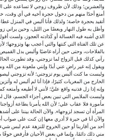
والعشرين؛ وذلك لأن ظروف زوجي لا تساعده على السك
أمنع أحدًا منهم من دخول حجرة أخيه في أي وقت، خصو
أتقيد بحجرة خاصة؛ ولذلك فأنا ألبس في المنزل غطاء 
وأظل به طول النهار وبعضًا من الليل، وحين يراني زو
الذي أشبه فيه الغسالة أو كَدَادته العجوز، ولست أقول
عن تلك الفتاة التي كنتها والتي أعجب بها وتزوجها؛ لأ
بالفلاحات، وحتى حين أراه غاضبًا وألبس بدل القميص فست
رآني كذلك قبل الزواج لما تزوجني، وقد تطورت الحا
ويقول إنه غير راضٍ عني أبدًا وإنني ملعونة من الله 
ولبست ما كنت ألبس يوم تزوجني؛ لأنه تزوجني ليصون
الخارج من المغريات كثيرًا، فإذا أنا لم ألبس له و
وإنه إذا زل فذنبه واقع عليَّ؛ لأنني لا أطيعه وأمتعه ك
ولبست الملابس التي تبين بعض أجزاء الجسم، قال لي: إ
مأمورة فلا عقاب علي؛ لأن الله يأمرنا بطاعة أزواجن
المرأة أن تسجد لزوجها». والآن الحالة بيننا على أشده
والآن أنا في حيرة لا أدري معها إن كنت على صواب
أحد من أقاربنا أو حين الخروج للنزهة عدم لبس شي
مني ذلك دائمًا، وإنما في بعض الأحيان فأرفض خوفًا