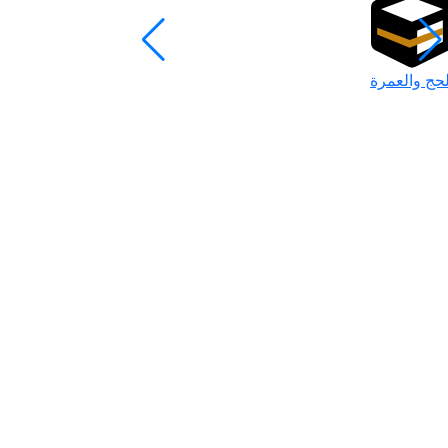
لحج والعمرة
رمضان