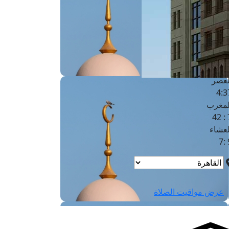
لفجر
4
لشروق
6
لظهر
1
لعصر
4:3
لمغرب
7 
لعشاء
9
عرض مواقيت الصلاة