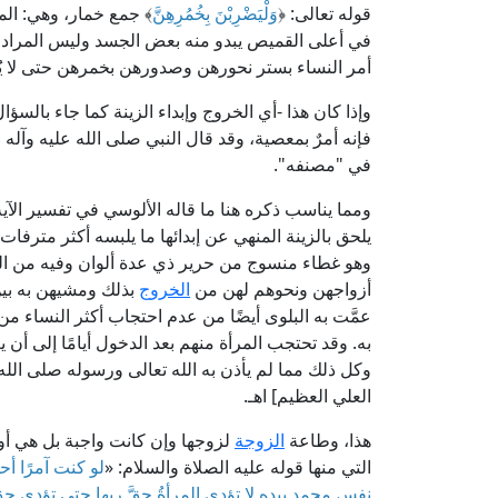
قوله تعالى: ﴿
وَلْيَضْرِبْنَ بِخُمُرِهِنَّ
﴾ جمع خمار، وهي: المق
في أعلى القميص يبدو منه بعض الجسد وليس المراد منه
أمر النساء بستر نحورهن وصدورهن بخمرهن حتى لا ي
وإذا كان هذا -أي الخروج وإبداء الزينة كما جاء بالسؤال
فإنه أمرٌ بمعصية، وقد قال النبي صلى الله عليه وآله 
في "مصنفه".
ومما يناسب ذكره هنا ما قاله الألوسي في تفسير الآية
يلحق بالزينة المنهي عن إبدائها ما يلبسه أكثر مترفات
وهو غطاء منسوج من حرير ذي عدة ألوان وفيه من النق
أزواجهن ونحوهم لهن من
الخروج
بذلك ومشيهن به بين 
عمَّت به البلوى أيضًا من عدم احتجاب أكثر النساء من 
به. وقد تحتجب المرأة منهم بعد الدخول أيامًا إلى أن 
وكل ذلك مما لم يأذن به الله تعالى ورسوله صلى الله ع
العلي العظيم] اهـ.
هذا، وطاعة
الزوجة
لزوجها وإن كانت واجبة بل هي أو
التي منها قوله عليه الصلاة والسلام: «
لو كنت آمرًا أح
نفس محمد بيده لا تؤدي المرأةُ حقَّ ربها حتى تؤدي 