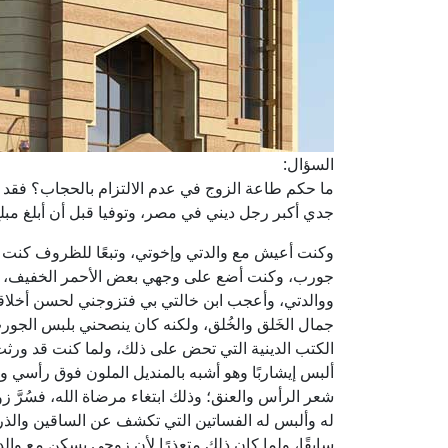
السؤال:
ما حكم طاعة الزوج في عدم الالتزام بالحجاب؟ فقد وُ
جدي أكبر رجل ديني في مصر، وتوفيا قبل أن أبلغ مبلغ
وكنت أعيش مع والدتي وإخوتي، وتبعًا للظروف كنت أل
جورب، وكنت أضع على وجهي بعض الأحمر الخفيف، وم
ووالدتي، وأعجب ابن خالتي بي فتزوجني لحسن أخلاقي
جمال الخَلق والخُلق، ولكنه كان ينصحني بلبس الجورب 
الكتب الدينية التي تحض على ذلك، ولما كنت قد ورث
ألبس إيشاربًا وهو أشبه بالمنديل الملون فوق رأسي 
شعر الرأس والعنق؛ وذلك ابتغاء مرضاة الله، فسُرَّ ز
له وألبس له الفساتين التي تكشف عن الساقين والذ
سابقًا، ولما كان ذلك متعذرًا لأن زوجي يسكن مع وال