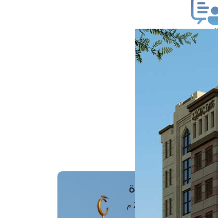
ب فتوى
تعلام عن فتوى
ز موعد
فتوى الهاتفية
َواقِيتُ الصَّـــلاة
اهرة · 09 أغسطس 2026 م