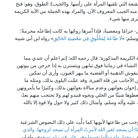
نعة التي تلقيها المرأة على رأسها. و(الجيب): الطوق، وهو: فتح
 الجيب المعروف الآن. والمراد بهذه الجملة من الآية الكريمة
ُرى منها شيء.
- حرامًا ومعصيةً، فإذا أمرها زوجُها به كانت إطاعتُه محرمةً؛
وسلم: «
لَا طَاعَةَ لِمَخْلُوقٍ فِي مَعْصِيَةِ الخَالِقِ
» رواه ابن أبي شيبة
 الكريمة المذكورة؛ قال رحمه الله: [ثم اعلم أن عندي مما
 النساء في زماننا فوق ثيابهن ويتسترن به إذا خرجن من بيوتهن
وش الذهبية أو الفضية ما يبهر العيون، وأرى أن تمكين
الأجانب من قلة الغيرة، وقد عمَّت البلوى بذلك، ومثله ما
إخوان بعولتهن وعدم مبالاة بعولتهن بذلك، وكثيرًا ما يأمرونهن
يعطوها شيئًا من الحلي ونحوه فتبدو لهم ولا تحتجب منهم بعدُ،
ليه وآله وسلم، وأمثال ذلك كثير ولا حول ولا قوة إلا بالله
جب من طاعتها لأبويها كما دلَّت على ذلك النصوص الشرعية
دًا أن يسجد لغير الله لأمرتُ المرأة أن تسجد لزوجها، والذي
حق زوجها، ولو سألها نفسها وهي على قتب لم تمنعه
» رواه ابن