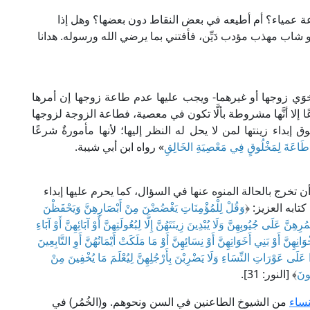
ة عمياء؟ أم أطيعه في بعض النقاط دون بعضها؟ وهل إذا
شاب مهذب مؤدب دَيِّن، فأفتني بما يرضي الله ورسوله. هدانا
أخوَي زوجها أو غيرهما- ويجب عليها عدم طاعة زوجها إن أمرها
إلا أنَّها مشروطة بألَّا تكون في معصية، فطاعة الزوجة لزوجها
بداء زينتها لمن لا يحل له النظر إليها؛ لأنها مأمورةٌ شرعًا
 طَاعَةَ لِمَخْلُوقٍ فِي مَعْصِيَةِ الخَالِقِ
» رواه ابن أبي شيبة.
ن تخرج بالحالة المنوه عنها في السؤال، كما يحرم عليها إبداء
تابه العزيز: ﴿
وَقُلْ لِلْمُؤْمِنَاتِ يَغْضُضْنَ مِنْ أَبْصَارِهِنَّ وَيَحْفَظْنَ
هِنَّ عَلَى جُيُوبِهِنَّ وَلَا يُبْدِينَ زِينَتَهُنَّ إِلَّا لِبُعُولَتِهِنَّ أَوْ آبَائِهِنَّ أَوْ آبَاءِ
 إِخْوَانِهِنَّ أَوْ بَنِي أَخَوَاتِهِنَّ أَوْ نِسَائِهِنَّ أَوْ مَا مَلَكَتْ أَيْمَانُهُنَّ أَوِ التَّابِعِينَ
 عَلَى عَوْرَاتِ النِّسَاءِ وَلَا يَضْرِبْنَ بِأَرْجُلِهِنَّ لِيُعْلَمَ مَا يُخْفِينَ مِنْ
ُونَ
﴾ [النور: 31].
نساء
من الشيوخ الطاعنين في السن ونحوهم. و(الخُمُر) في