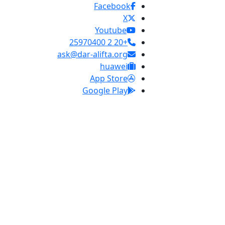
Facebook
X
Youtube
+20 2 25970400
ask@dar-alifta.org
huawei
App Store
Google Play