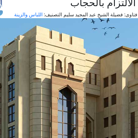
لالتزام بالحجاب
تاوى:
فضيلة الشيخ عبد المجيد سليم
التصنيف:
اللباس والزينة
طل
اس
حج
ال
م
الق