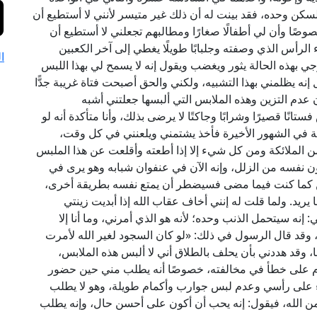
ن وحده، فقد بينت له أن ذلك غير متيسر لأنني لا أستطيع أن
صًا وأن لي أطفالًا صغارًا ومطالبهم تجعلني لا أستطيع أن
الرأس الذي وصفته وجلبابًا طويلًا يغطي إلى آخر الكعبين
ا
جي بهذه الحالة يثور ويغضب ويقول إنه لا يسمح لي بهذا اللبس
 إنه يظلمني بهذا التشبيه، ولكني والحق أصبحت فتاة غريبة جدًّا
ن عدم التزين وهذه الملابس التي ألبسها جعلتني أشبه
انًا قصيرًا وشرابًا وجاكتًا لا يرضى بذلك، وأنا متأكدة أنه لو
لة في الشهور الأخيرة فأخذ يشتمني ويلعنني في كل وقت،
ومن الملائكة ومن كل شيء إلا إذا أطعته وأقلعت عن هذا الملبس
 نفسه من الزلل، وإنه الآن في عنفوان شبابه وهو يرى في
أتزين كما كنت فيما مضى فسيضطر أن يمتع نفسه بطريقة أخرى،
ما يريد. ولما قلت له إنني أخاف عقاب الله إذا أبديت زينتي
نه سيتحمل الذنب وحده؛ لأنه هو الذي أمرني، وما أنا إلا
ا، وقد قال الرسول في ذلك: «لو كان السجود لغير الله لأمرت
ا، وقد هددني بأن يحلف بالطلاق أني لا ألبس هذه الملابس،
 أم على خطأ في مخالفته، خصوصًا أنه يطلب مني حين حضور
ء على رأسي وعدم لبس جوارب وأكمام طويلة، وهو لا يطلب
 من الله، فيقول: إنه يحب أن أكون على أحسن حال، وإنه يطلب