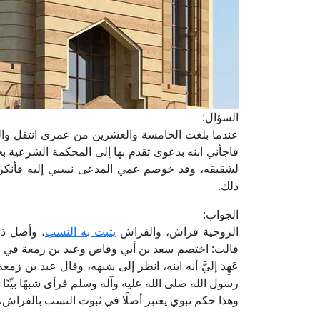
السؤال:
عندما بلغت الخامسة والعشرين من عمري انتقل والدي
فاجأني ابنه بدعوى تقدم بها إلى المحكمة الشرعية ب
لشقيقه، وقد خوصم عمي المدعى نسبي إليه فأنكره
ذلك.
الجواب:
الزوجية فراش، والفراش
يثبت به النسب
، وأصل ذ
قالت: اختصم سعد بن أبي وقاص وعبد بن زمعة في غلا
عَهِدَ إليَّ أنه ابنه، انظر إلى شبهه، وقال عبد بن زم
رسول الله صلى الله عليه وآله وسلم فرأى شبهًا بيِّنًا 
وهذا حكم نبوي يعتبر أصلًا في ثبوت النسب بالفراش،