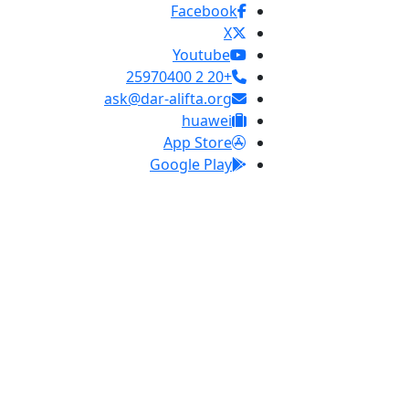
Facebook
X
Youtube
+20 2 25970400
ask@dar-alifta.org
huawei
App Store
Google Play