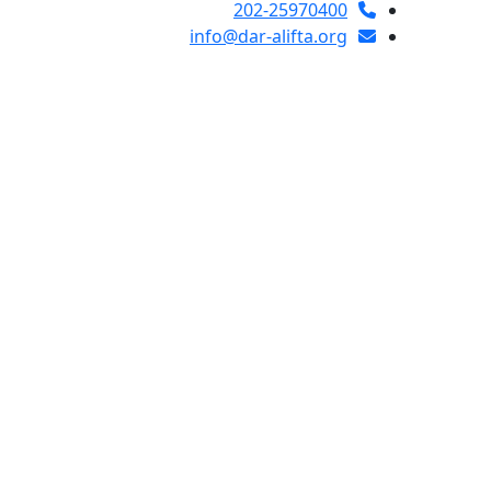
202-25970400
info@dar-alifta.org