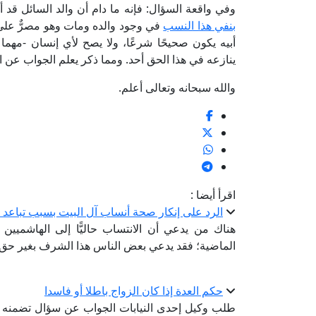
وفي واقعة السؤال: فإنه ما دام أن والد السائل ق
بنفي هذا النسب
في وجود والده ومات وهو مصرٌّ على 
أبيه يكون صحيحًا شرعًا، ولا يصح لأي إنسان -مهما 
ينازعه في هذا الحق أحد. ومما ذكر يعلم الجواب عن ا
والله سبحانه وتعالى أعلم.
اقرأ أيضا :
الرد على إنكار صحة أنساب آل البيت بسبب تباعد 
هناك من يدعي أن الانتساب حاليًّا إلى الهاشميي
الماضية؛ فقد يدعي بعض الناس هذا الشرف بغير حق
حكم العدة إذا كان الزواج باطلا أو فاسدا
طلب وكيل إحدى النيابات الجواب عن سؤال تضمنه 