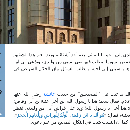
ا
 :43
ا
 :18
ا
 : 0
ا
7
 إلى رحمة الله، ثم تبعه أحد أشقائه، وبعد وفاة هذا الشقيق
ا
حمص -سوريا- يطلب فيها نفي نسبي من والدي، ويدَّعي أني ابن
: 42
ا ونسبني إلى أخيه. ويطلب السائل بيان الحكم الشرعي في
ا
 :7
لك ما ثبت في "الصحيحين" من حديث
عائشة
رضي الله عنها
م، فقال سعد: هذا يا رسول الله ابن أخي عتبة بن أبي وقاص؛
عة: هذا أخي يا رسول الله؛ وُلِدَ على فراش أبي من وليدته. فنظر
بعتبة، فقال: «
هُوَ لَكَ يَا ابْنَ زَمْعَةَ، الْوَلَدُ لِلْفِرَاشِ وَلِلْعَاهِرِ الْحَجَرُ
».
 كما أن النسب يثبت في النكاح الصحيح من غير دعوى.