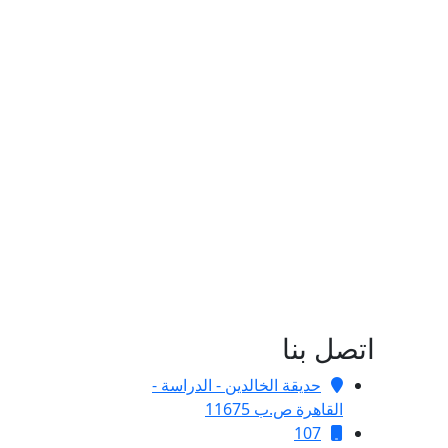
اتصل بنا
حديقة الخالدين - الدراسة -
القاهرة ص.ب 11675
107