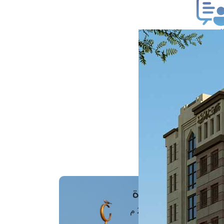
ب فتوى
تعلام عن فتوى
ز موعد
فتوى الهاتفية
َواقِيتُ الصَّـــلاة
اهرة · 09 أغسطس 2026 م