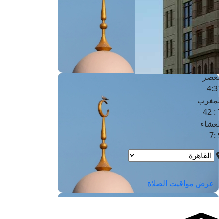
لفجر
4
لشروق
6
لظهر
1
لعصر
4:3
لمغرب
7 
لعشاء
9
عرض مواقيت الصلاة