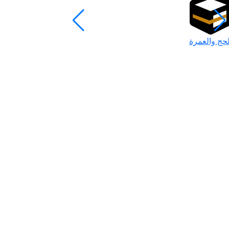
لحج والعمرة
رمضان