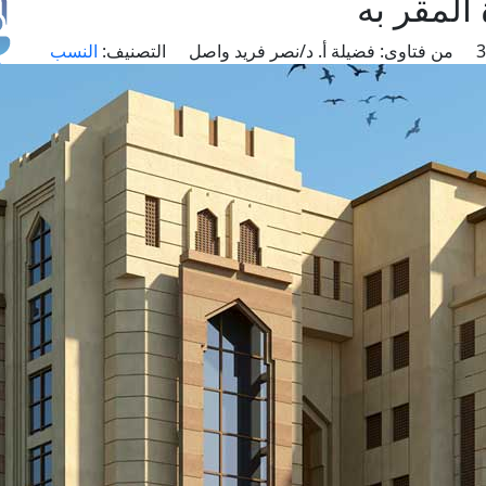
المقر به
من فتاوى:
فضيلة أ. د/نصر فريد واصل
التصنيف:
النسب
طل
اس
حج
ال
م
الق