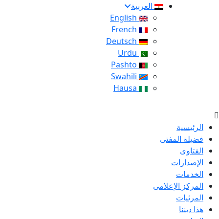
العربية
English
French
Deutsch
Urdu
Pashto
Swahili
Hausa
الرئيسية
فضيلة المفتى
الفتاوى
الإصدارات
الخدمات
المركز الإعلامى
المرئيات
هذا ديننا