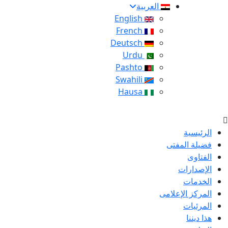
العربية
English
French
Deutsch
Urdu
Pashto
Swahili
Hausa
الرئيسية
فضيلة المفتى
الفتاوى
الإصدارات
الخدمات
المركز الإعلامى
المرئيات
هذا ديننا