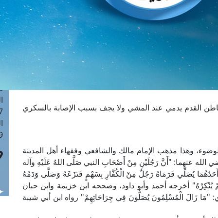
ا
 :40
ا
 :17
ا
 : 1
ا
8
ا
باطن القدم يدمي عند المشي ولا يجف بسبب الإصابة بالسكري
: 45
ا
 :10
الوضوء، وهذا مذهب الإمام مالك والشافعي وفقهاء أهل المدينة
ما: "أَنَّ رَجُلَيْنِ مِنْ أَصْحَابِ النبي صَلَّى اللهُ عَلَيْهِ وآله
َدُهُمَا يُصَلِّي فَرَمَاهُ رَجُلٌ مِنْ الْكُفَّارِ بِسَهْمٍ فَنَزَعَهُ وَصَلَّى وَدَمُهُ
لَّمَ وَلَمْ يُنْكِرْهُ" أخرجه أحمد وأبو داود، وصححه ابن خزيمة وابن حبان
َالَ الْمُسْلِمُونَ يُصَلُّونَ فِي جِرَاحَاتِهِمْ" رواه ابن أبي شيبة