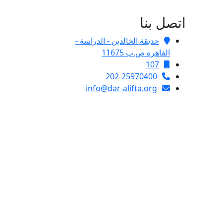
اتصل بنا
حديقة الخالدين - الدراسة -
القاهرة ص.ب 11675
107
202-25970400
info@dar-alifta.org