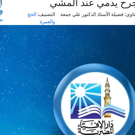
 جرح يدمي عند المشي
اوى:
فضيلة الأستاذ الدكتور علي جمعة
التصنيف:
الحج
طل
والعمرة
اس
حج
ال
م
الق