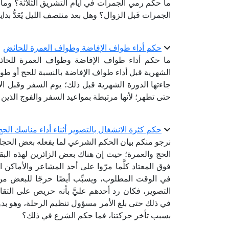
ما حكم رمي الجمرات في أيام التشريق الثلاثة؟ وما
الجمرات قَبل الزوال؟ وهل بعد منتصف الليل يُعَدُّ بداي
حكم أداء طواف الإفاضة وطواف العمرة للحائض
ما حكم أداء طواف الإفاضة وطواف العمرة للحائض؟
الشهرية قبل أداء طواف الإفاضة بالنسبة للحج أو طو
جاءتها الدورة الشهرية قبل ذلك؛ يوم السفر وقبل الإحرا
حتى تطهر؛ لأنها مرتبطة بمواعيد السفر والفوج الذين 
حكم كثرة الانشغال بالتصوير أثناء أداء مناسك الحج
نرجو منكم بيان الحكم الشرعي لما يفعله بعض الحجاج
الحج والعمرة؛ حيث إن هناك بعض الزائرين لهذه البقا
فوق المعتاد كلَّما مرّوا على أحد المشاعر والأماكن
في الوقت المطلوب، ويسبِّب أيضًا حرجًا للبعض من
التصوير، فكان رد أحدهم عليَّ بأنه حريص على التق
في ذلك حتى بلغ الأمر مسؤول تنظيم الرحلة، وهو بدور
بسبب تأخر حركتنا، فما حكم الشرع في ذلك؟