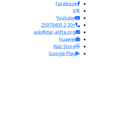
Facebook
X
Youtube
+20 2 25970400
ask@dar-alifta.org
huawei
App Store
Google Play