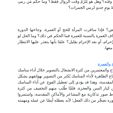
 وقته؟ وهل هو يَلزَمُ وقت الزوال فقط؟ وما حكم مَن رمى
ةَ يومٍ جديدٍ لرمي الجمرات؟
 فإذا سافرت المرأة للحج أو العمرة، وجاءتها الدورة
اف العمرة بالنسبة للعمرة فما الحكم في ذلك؟ وما الحل لو
م، أو بعد الإحرام بقليل؟ علمًا بأنها يتعذر عليها الانتظار
معها.
 والعمرة
 والمعتمرين من كثرة الانشغال بالتصوير خلال أداء مناسك
ع الطاهرة لأداء المناسك يُكثر من التصوير بهواتفهم بشكل
 المقدسة، وهذا قد يؤدي إلى تعطيل الفوج عن أداء المناسك
 كبار السن والعجزة، فلمَّا طُلب منهم التخفيف من كثرة
اط صور تذكارية مع المشاعر والأماكن المقدسة، واستمروا
ه تضجَّر من ذلك الفعل؛ لأنه يعطله أيضًا عن عمله ومهمته