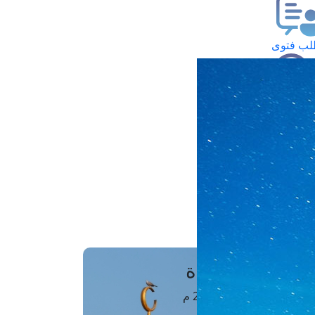
ب فتوى
تعلام عن فتوى
ز موعد
فتوى الهاتفية
َواقِيتُ الصَّـــلاة
اهرة · 06 أغسطس 2026 م