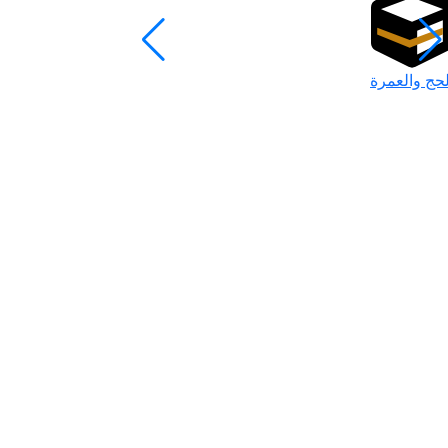
لحج والعمرة
رمضان