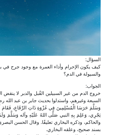
السؤال:
كيف يكون الإحرام وأداء العمرة مع وجود جرح في 
والسيولة في الدم؟
الجواب:
خروج الدم من غير السبيلين القُبل والدبر لا ينقض 
السبعة وغيرهم، واستدلوا بحديث جابر بن عبد الله رضي الله عنه
وَسَلَّمَ حَرَسَا الْمُسْلِمِينَ فِي غَزْوَةِ ذَاتِ الرِّقَاعِ، فَقَامَ أَح
يَجْرِي، وَعَلِمَ بِهِ النبي صَلَّى اللهُ عَلَيْهِ وآله وَسَ
والحاكم، وذكره البخاري تعليقًا. وقال الحسن البصري: "مَا ز
بسند صحيح، وعلقه البخاري.