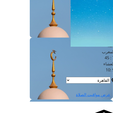
لفجر
4
لشروق
6
لظهر
1
لعصر
4:3
لمغرب
7 
لعشاء
9
عرض مواقيت الصلاة