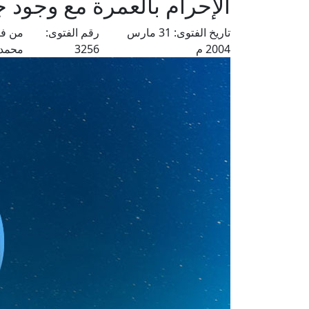
الإحرام بالعمرة مع وجود
تاريخ الفتوى:
31 مارس
رقم الفتوى:
من فت
2004 م
3256
محمد