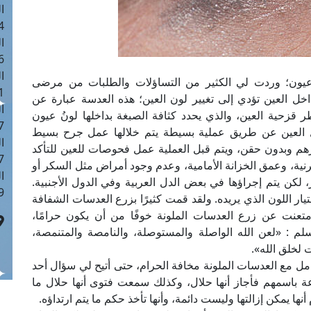
ا
 :42
ا
 :18
ا
عيون؛ وردت لي الكثير من التساؤلات والطلبات من مرضى
 : 1
 العين تؤدي إلى تغيير لون العين؛ هذه العدسة عبارة عن
ا
 قزحية العين، والذي يحدد كثافة الصبغة بداخلها لونُ عيون
7
خل العين عن طريق عملية بسيطة يتم خلالها عمل جرح بسيط
ا
و مرهم وبدون حقن، ويتم قبل العملية عمل فحوصات للعين للتأكد
: 43
رنية، وعمق الخزانة الأمامية، وعدم وجود أمراض مثل السكر أو
ا
 لكن يتم إجراؤها في بعض الدل العربية وفي الدول الأجنبية.
 :8
يار اللون الذي يريده. ولقد قمت كثيرًا بزرع العدسات الشفافة
؛ للنظر، وليس لتغيير لون العين (ICL)، وامتعنت عن زرع العدسات الملونة خوفًا من أن يكون حرامًا،
 : «لعن الله الواصلة والمستوصلة، والنامصة والمتنمصة،
لخلق الله».
مل مع العدسات الملونة مخافة الحرام، حتى أتيح لي سؤال أحد
عة باسمهم فأجاز أنها حلال، وكذلك سمعت فتوى أنها حلال ما
 يمكن إزالتها وليست دائمة، وأنها تأخذ حكم ما يتم ارتداؤه.