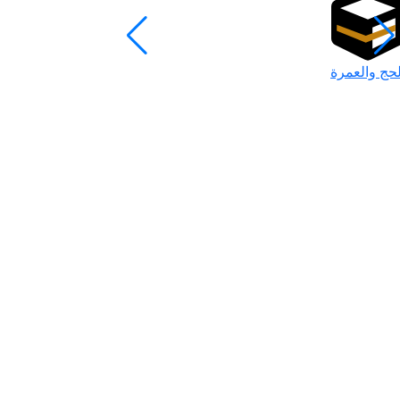
لحج والعمرة
رمضان