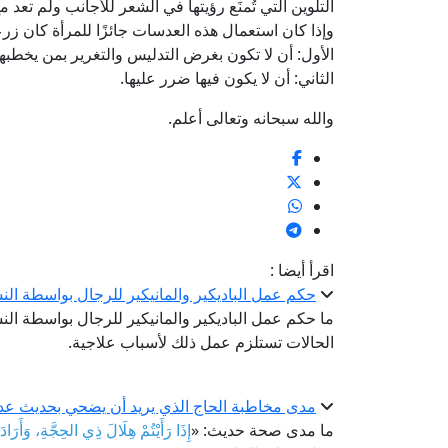
التلوين التي تُمنَع رؤيتها في الشعر للأجانب ولم تعد 
وإذا كان استعمال هذه العدسات جائزًا للمرأة كان زرعه
الأول: أن لا تكون بغرض التدليس والتغرير بمن يخطبها
الثاني: أن لا يكون فيها ضرر عليها.
والله سبحانه وتعالى أعلم.
اقرأ أيضا :
حكم عمل الباديكير والمانيكير للرجال بواسطة الن
ما حكم عمل الباديكير والمانيكير للرجال بواسطة الن
الحالات تستلزم عمل ذلك لأسباب علاجية.
مدى مخاطبة الحاج الذي يريد أن يضحي بحديث عدم
ما مدى صحة حديث: «
إِذَا رَأَيْتُمْ هِلَالَ ذِي الحِجَّةِ، وَأَر