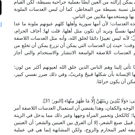
يمكن إزالته من العين أيضًا بعملية جراحية بسيطة، لكن القيام
يحمل نسبة بسيطة من المخاطر، كما أن لبس العدسات الملونة
ها ويستخدمها ملايين من الناس.
ذه العدسات؛ لأن أمها سورية وأهلها كلهم عيونهم ملونة ما عدا
ا
ا نفسيًّا وتريد أن تكون مثل أهلها، قلت لها: أخاف الحرام،
؛ لأنه ليس تغييرًا دائمًا لخلق الله، وأنه مثل العدسات اللاصقة
ي وقت؛ حيث إن العدسات التي يمكن أن تزرع يمكن أن تخلع من
م العدسات اللاصقة الواسعة الانتشار والاستخدام والتي أجاز
ًا تأتي إلينا وهم الناس الذين خلق الله لعيونهم أكثر من لون؛
 الإنسانة بأن شكلها قبيحٌ وغريبٌ، وفي ذلك ضرر نفسي كبير،
كن أن يكون حرامًا.
ينَ زِينَتَهُنَّ إِلَّا مَا ظَهَرَ مِنْهَا﴾ [النور: 31].
لوجه والكفان، وهذا يقتضي أن استعمال العدسات اللاصقة أمر
ا؛ كالكحل وتحمير المرأة وجهها وغير ذلك مما يدخل في الزينة
 من قبيل صبغ الشعر، إلا أن الفرق بين العينين والشعر: أن العينين
ه لغير المحارم والزوج، ولكن المشابهة إنما هي في عملية