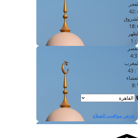
لفجر
4
لشروق
6
لظهر
1
لعصر
4:3
لمغرب
7 
لعشاء
9
عرض مواقيت الصلاة