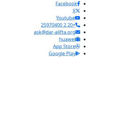
Facebook
X
Youtube
+20 2 25970400
ask@dar-alifta.org
huawei
App Store
Google Play