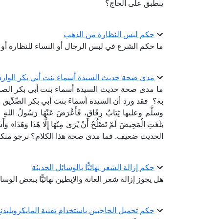
ينطبق على الحاج؟
حكم لبس النظارة من الذهب
ما حكم الشرع في لبس الرجال أو النساء للنظارة أو ا
مدى صحة حديث السيدة أسماء بنت أبي بكر الوارد
ما مدى صحة حديث السيدة أسماء بنت أبي بكر الصدي
به؟ فقد ورد أن السيدة أسماءَ بنتَ أبي بكر الصِّدِّيق 
وسلَّم وعليها ثِيَابٌ رِقَاق، فَأَعْرَضَ عَنْهَا رَسُولُ اللهِ صَلَّى ال
بَلَغَتِ الْمَحِيضَ لَمْ تَصْلُحْ أَنْ يُرَى مِنْهَا إِلَّا هَذَا وَ
الحديث ضعيف. فما مدى صحة هذا الكلام؟ نرجو منكم 
حكم إزالة الشعر نهائيًّا بالوسائل الحديثة
هل يجوز إزالة شعر العانة والإبطين نهائيًّا ببعض الوسا
حكم تجميل الحاجبين باستخدام تقنية المايكروبليدن