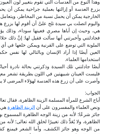
وهذا النوع من العدسات التي تقوم بتغيير لون العيون 
بزرع العدسة أو إزالتها بعملية جراحية يمكن أن 
الخارجية يمكن أن يحمل نسبة من المخاطر، ويتعامل ب
واليوم اتصلت بي سيدة تلح علىَّ أن أقوم لها بزرع ه
هي، وحيث إن أباها مصري فعينها سوداء، وذلك يؤلمه
فجادلتني وأخبرتني أنها سألت فقيل لها: إنَّ ذلك حلالٌ
الملونة التي توضع على القرنية ويمكن خلعها في أ
العين أيضًا إذا أراد الإنسان وبالتالي لها نفس حك
استخدامها العلماء.
أيضًا جادلتني تلك السيدة وذكرتني بحالة نادرة أحيان
فليست العينان شبيهتين في اللون بطريقة تشعر معها
وأصرت على أن زرع هذه العدسة لهؤلاء المرضى لا يم
الجواب:
أباح الشرع للمرأة المسلمة الزينة الظاهرة، فقال تعالى: ﴿وَلَا يُبْدِ
ونص العلماء والمفسرون على أن
الزينة الظاهرة
هي ا
جائز شرعًا؛ لأنه من زينة الوجه الظاهرة المسموح به
الظاهرة، ولا يُعَدُّ ذلك تغييرًا لخلق الله تعالى؛ لأنه
من الوجه وهو جائز الكشف، وأما الشعر فيمنع كشف