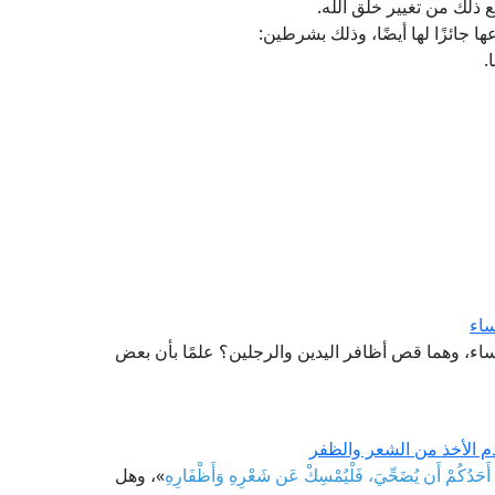
مع ذلك من تغيير خلق الله.
ا جائزًا لها أيضًا، وذلك بشرطين:
.
ساء
ساء، وهما قص أظافر اليدين والرجلين؟ علمًا بأن بعض
 الأخذ من الشعر والظفر
َادَ أَحَدُكُمْ أَن يُضَحِّيَ، فَلْيُمْسِكْ عَن شَعْرِهِ وَأَظْفَارِهِ
»، وهل