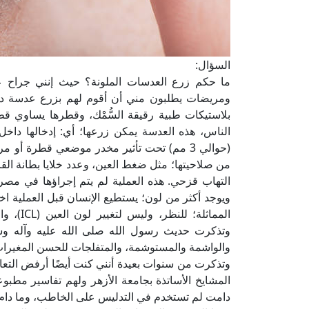
السؤال:
ما حكم زرع العدسات الملونة؟ حيث إنني جراح 
ومريضات يطلبون مني أن أقوم لهم بزرع عدسة داخل
بلاستيكات طبية رقيقة السُّمْك، وقطرها يساوي قطر
الناس، هذه العدسة يمكن زرعها؛ أي: إدخالها دا
(حوالي 3 مم) تحت تأثير مخدر موضعي قطرة أ
من صلاحيتها؛ مثل ضغط العين، وعدد خلايا بطانة الق
التهاب قزحي. هذه العملية لم يتم إجراؤها في مصر،
ويوجد أكثر من لون؛ يستطيع الإنسان قبل العملية اخت
المماثلة
وتذكرت حديث رسول الله صلى الله عليه وآله وسلم
والواشمة والمستوشمة، والمتفلجات للحسن المغيرات 
وتذكرت من سنوات بعيدة أنني كنت أيضًا أرفض التعا
المشايخ الأساتذة بجامعة الأزهر ولهم تفاسير مطبو
دامت لم تستخدم في التدليس على الخاطب، وما دام أنها