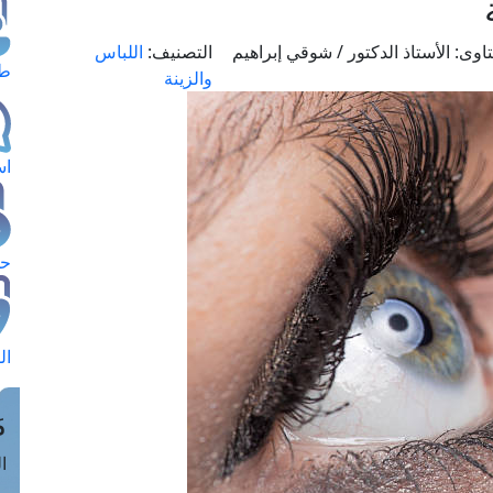
اوى:
الأستاذ الدكتور / شوقي إبراهيم
التصنيف:
اللباس
طل
والزينة
اس
حج
ال
م
الق