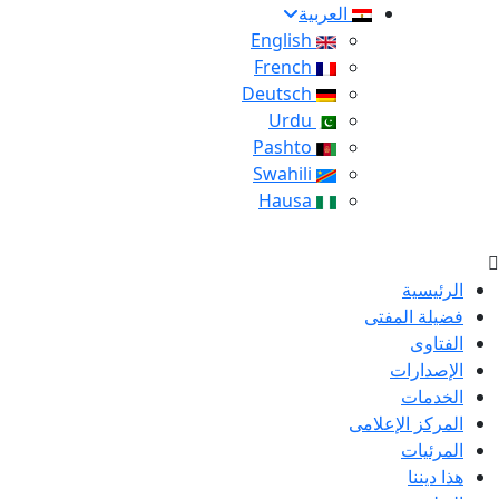
العربية
English
French
Deutsch
Urdu
Pashto
Swahili
Hausa
الرئيسية
فضيلة المفتى
الفتاوى
الإصدارات
الخدمات
المركز الإعلامى
المرئيات
هذا ديننا