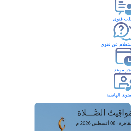
ب فتوى
تعلام عن فتوى
ز موعد
فتوى الهاتفية
َواقِيتُ الصَّـــلاة
اهرة · 08 أغسطس 2026 م