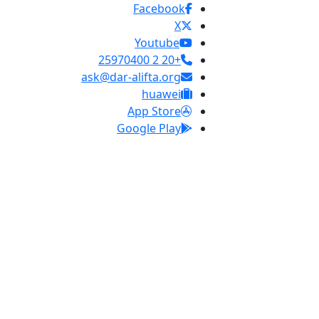
Facebook
X
Youtube
+20 2 25970400
ask@dar-alifta.org
huawei
App Store
Google Play