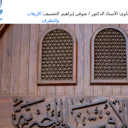
اوى:
الأستاذ الدكتور / شوقي إبراهيم
التصنيف:
الإرهاب
طل
والتطرف
اس
حج
ال
م
الق