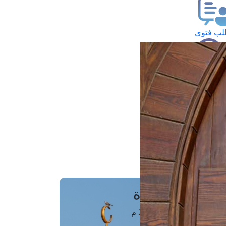
ب فتوى
تعلام عن فتوى
ز موعد
فتوى الهاتفية
َواقِيتُ الصَّـــلاة
اهرة · 06 أغسطس 2026 م