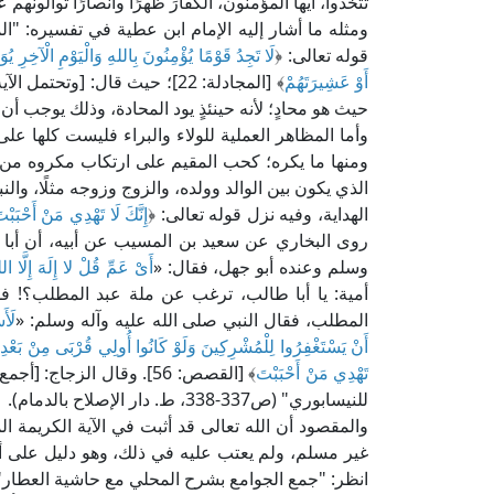
تتخذوا، أيها المؤمنون، الكفارَ ظهرًا وأنصارًا توالون
قوله تعالى: ﴿
لَا تَجِدُ قَوْمًا يُؤْمِنُونَ بِاللهِ وَالْيَوْمِ الْآخِرِ يُوَ
أَوْ عَشِيرَتَهُمْ
﴾ [المجادلة: 22]؛ حيث قال: [وتح
حيث هو محادٍ؛ لأنه حينئذٍ يود المحادة، وذلك يوجب أن لا
وأما المظاهر العملية للولاء والبراء فليست كلها 
ومنها ما يكره؛ كحب المقيم على ارتكاب مكروه من 
الذي يكون بين الوالد وولده، والزوج وزوجه مثلًا، وا
الهداية، وفيه نزل قوله تعالى: ﴿
إِنَّكَ لَا تَهْدِي مَنْ أَحْبَبْ
روى البخاري عن سعيد بن المسيب عن أبيه، أن أبا ط
وسلم وعنده أبو جهل، فقال: «
أَىْ عَمِّ قُلْ لا إِلَهَ إِلَّا ال
أمية: يا أبا طالب، ترغب عن ملة عبد المطلب؟! فل
المطلب، فقال النبي صلى الله عليه وآله وسلم: «
لَأَ
أَنْ يَسْتَغْفِرُوا لِلْمُشْرِكِينَ وَلَوْ كَانُوا أُولِي قُرْبَى مِنْ بَعْدِ مَ
تَهْدِي مَنْ أَحْبَبْتَ
﴾ [القصص: 56]. وقال الزج
للنيسابوري" (ص337-338، ط. دار الإصلاح بالدمام).
والمقصود أن الله تعالى قد أثبت في الآية الكريمة 
غير مسلم، ولم يعتب عليه في ذلك، وهو دليل على أن 
انظر: "جمع الجوامع بشرح المحلي مع حاشية العطار" (2/ 73، ط. دار الكتب العلمي