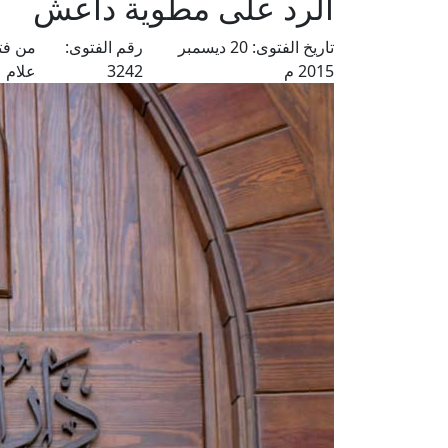
الرد على مطوية داعش
تاريخ الفتوى:
20 ديسمبر
رقم الفتوى:
من فت
2015 م
3242
علام