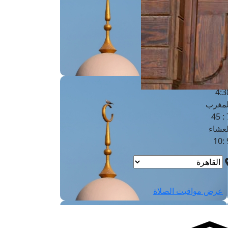
لفجر
4
لشروق
6
لظهر
1
لعصر
4:3
لمغرب
7 
لعشاء
9
عرض مواقيت الصلاة