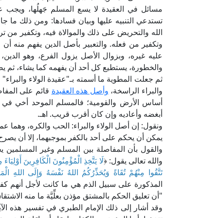
مسائل في العقيدة لا يسع المسلم جَهلُها، ويجب علي
تستدعي التنبيه عليها وبيان فسادها: ومن ذلك ما جا
الله والتحريض على ذلك والموالاة فيه، وتكفير من تر
وتكفير من فعله. والتعبير بأصل الدين يفهم منه أن ما
عليه غيره، وبزوال الأصل يزول الفرع، وهو الدين،
والخطورة، يستطيع كل أحد أن يفهمه كما يشاء، ثم ي
ثم جعلت المطوية ما أسمته بـ"عقيدة الولاء والبراء"
والبراء الراسخة،
وأصل هذه العقيدة
قائم على المفا
أساس الأرض والقومية؛ فالمسلم الموحد أخي في الله
أبغضه وأعاديه وإن كان أقرب قريب. اهـ.
ونقول: إن أصل الولاء والبراء: الحب والكره، وهما عمل
يمكن أن يحكم على أحد بالكفر بموجبهما، إلا أن يصرح
والقول بأن المفاصلة بين المسلم وغير المسلمين يج
والله تعالى يقول: ﴿
لَا يَتَّخِذِ الْمُؤْمِنُونَ الْكَافِرِينَ أَوْلِيَ
تَتَّقُوا مِنْهُمْ تُقَاةً وَيُحَذِّرُكُمُ اللهُ نَفْسَهُ وَإِلَى اللهِ الْم
المذكورة على سبيل الذم هي ما كانت لأجل أنهم كفار؛
"أن تعليق الحكم بالمشتق مؤذن بعلِّيَّة ما منه الاشتقاق