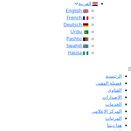
العربية
English
French
Deutsch
Urdu
Pashto
Swahili
Hausa
الرئيسية
فضيلة المفتى
الفتاوى
الإصدارات
الخدمات
المركز الإعلامى
المرئيات
هذا ديننا