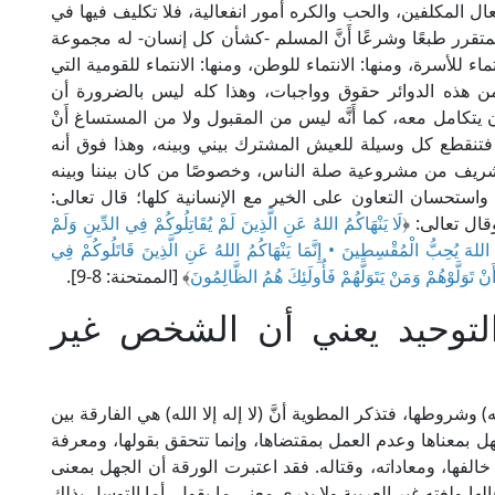
ل المكلفين، والحب والكره أمور انفعالية، فلا تكليف فيها في
لمتقرر طبعًا وشرعًا أَنَّ المسلم -كشأن كل إنسان- له مجموعة
تماء للأسرة، ومنها: الانتماء للوطن، ومنها: الانتماء للقومية التي
ئرة من هذه الدوائر حقوق وواجبات، وهذا كله ليس بالضرورة أن
يتكامل معه، كما أَنَّه ليس من المقبول ولا من المستساغ أَنْ
فتنقطع كل وسيلة للعيش المشترك بيني وبينه، وهذا فوق أنه
لشريف من مشروعية صلة الناس، وخصوصًا من كان بيننا وبينه
استحسان التعاون على الخير مع الإنسانية كلها؛ قال تعالى:
لَا يَنْهَاكُمُ اللهُ عَنِ الَّذِينَ لَمْ يُقَاتِلُوكُمْ فِي الدِّينِ وَلَمْ
َ اللهَ يُحِبُّ الْمُقْسِطِينَ • إِنَّمَا يَنْهَاكُمُ اللهُ عَنِ الَّذِينَ قَاتَلُوكُمْ فِي
تَوَلَّوْهُمْ وَمَنْ يَتَوَلَّهُمْ فَأُولَئِكَ هُمُ الظَّالِمُونَ
﴾ [الممتحنة: 8-9].
لتوحيد يعني أن الشخص غير
ه) وشروطها، فتذكر المطوية أنَّ (لا إله إلا الله) هي الفارقة بين
هل بمعناها وعدم العمل بمقتضاها، وإنما تتحقق بقولها، ومعرفة
خالفها، ومعاداته، وقتاله. فقد اعتبرت الورقة أن الجهل بمعنى
الها ولغته غير العربية ولا يدري معنى ما يقول، أما التوسل بذلك