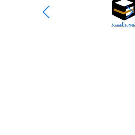
لحج والعمرة
رمضان