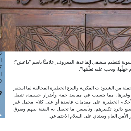
ا
 :40
ا
 :17
ا
 : 1
ا
8
ا
بة لتنظيم منشقي القاعدة، المعروف إعلاميًّا باسم "داعش"؛
: 45
لُها، ويجب عليه تعلُّمُها".
ا
 :10
ملة من الشذوذات الفكرية والبدع الخطيرة المخالفة لما استقر
غيرها، مما يتسبب في مفاسد جمة وأضرار جسيمة، تتصل
 الأحكام الخطيرة على مقدمات فاسدة أو على كلام مجمل غير
يع دائرة تكفيرهم، وتأسيس ما تحصل به الفتنة بينهم ويفرق
 الأمن العام ويعتدي على السلام الاجتماعي.