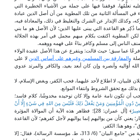
ه تعلُّمُها، فوقفنا فيها على جملة من الأشياء الخطيرة التي
ء في المسألة الثانية من تلك المطوية من أن أصل الدين عبادة
كه، وكذلك الإنذار عن الشرك والتغليظ في ذلك، والمعاداة فيه،
 ذُكِر هو القاعدة التي يبنى عليها الدين؛ لأن الأصل هو ما بني
 لكن المطوية اكتفت بكلام مبهم مجمل في أمر بهذه الجلالة
صنف الناس إلى مسلم وكافر بناءً على فهمه ووهمه.
 فرعًا عما سبق؛ حيث قالت: ويتفرع عن هذا الأصل عقيدة الولاء
صلة
والمفارقة بين المسلمين وغيرهم على أساس الدين
لا على
 أُوَاليه وأنصره وإن كان أبعد بعيد، والكافر والمرتد عدوي
ان قلبيان، لا اطلاع لأحد عليهما، فحب الكفر، وبغض الإسلام، لا
 بذلك مع تحقق الشروط وانتفاء الموانع.
ب أن تكون تامة عامة وإلا كان توحيده مخدوشًا، كلام فاسد؛
اءَ مِنْ دُونِ الْمُؤْمِنِينَ وَمَنْ يَفْعَلْ ذَلِكَ فَلَيْسَ مِنَ اللهِ فِي شَيْءٍ إِلَّا أَنْ
َصِيرُ
﴾ [آل عمران: 28]؛ فظاهر هذه الآية أن الموالاة المؤثرة
 يعني كأن من يواليهم إنما يواليهم لأجل كفرهم؛ لأن القاعدة
"، وهو هنا: الكفر.
وقد أشار إلى ذلك الإمام الطبري في تفسير هذه الآية من "جامع البيان" (6/ 313، ط. مؤسسة الرسالة)، فقال: [لا