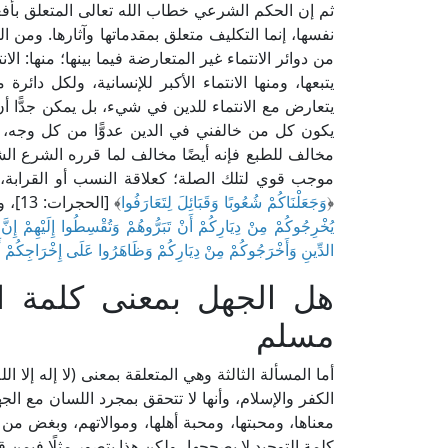
ثم إن الحكم الشرعي خطاب الله تعالى المتعلق بأفعا
نفسها، إنما التكليف متعلق بمقدماتها وآثارها. ومن ا
من دوائر الانتماء غير المتعارضة فيما بينها؛ منها: الان
يتبعها، ومنها الانتماء الأكبر للإنسانية، ولكل دا
يتعارض مع الانتماء للدين في شيء، بل يمكن جدًّا أن 
يكون كل من خالفني في الدين عدوًّا من كل وجه، 
مخالف للطبع فإنه أيضًا مخالف لما قرره الشرع ا
موجب قوي لتلك الصلة؛ كعلاقة النسب أو القرابة، و
﴿
وَجَعَلْنَاكُمْ شُعُوبًا وَقَبَائِلَ لِتَعَارَفُوا
﴾ [الحجرات: 13]، وقال تعالى: ﴿
يُخْرِجُوكُمْ مِنْ دِيَارِكُمْ أَنْ تَبَرُّوهُمْ وَتُقْسِطُوا إِلَيْهِمْ إِنّ
الدِّينِ وَأَخْرَجُوكُمْ مِنْ دِيَارِكُمْ وَظَاهَرُوا عَلَى إِخْرَاجِكُمْ أَنْ 
هل الجهل بمعنى كلمة ا
مسلم
أما المسألة الثالثة وهي المتعلقة بمعنى (لا إله إلا الل
الكفر والإسلام، وأنها لا تتحقق بمجرد اللسان مع الج
معناها، ومحبتها، ومحبة أهلها، وموالاتهم، وبغض من 
كلمة التوحيد لا يصححها، ولكن هذا يتصور مثلًا فيمن ق