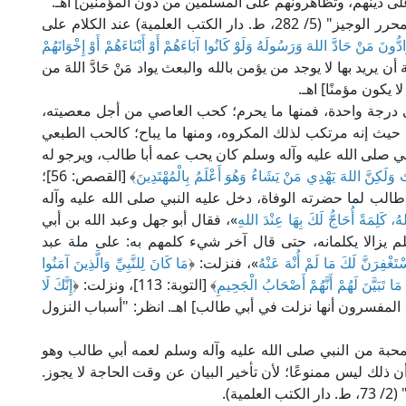
هم على دينهم، وتظاهرونهم على المسلمين من دون المؤمنين] اهـ.
ومثله ما أشار إليه الإمام ابن عطية في تفسيره: "المحرر الوجيز" (5/ 282، ط. دار الكتب العلمية) عند الكلام على
ادُّونَ مَنْ حَادَّ اللهَ وَرَسُولَهُ وَلَوْ كَانُوا آبَاءَهُمْ أَوْ أَبْنَاءَهُمْ أَوْ إِخْوَانَهُمْ
تمل الآية أن يريد بها لا يوجد من يؤمن بالله والبعث يواد مَنْ حَادَّ اللهَ من
 يكون مؤمنًا] اهـ.
على درجة واحدة، فمنها ما يحرم؛ كحب العاصي من أجل معصيته،
حيث إنه مرتكب لذلك المكروه، ومنها ما يباح؛ كالحب الطبعي
لنبي صلى الله عليه وآله وسلم كان يحب عمه أبا طالب، ويرجو له
تَ وَلَكِنَّ اللهَ يَهْدِي مَنْ يَشَاءُ وَهُوَ أَعْلَمُ بِالْمُهْتَدِينَ
﴾ [القصص: 56]؛
الب لما حضرته الوفاة، دخل عليه النبي صلى الله عليه وآله
لهُ، كَلِمَةً أُحَاجُّ لَكَ بِهَا عِنْدَ اللهِ
»، فقال أبو جهل وعبد الله بن أبي
م يزالا يكلمانه، حتى قال آخر شيء كلمهم به: على ملة عبد
سْتَغْفِرَنَّ لَكَ مَا لَمْ أُنْهَ عَنْهُ
»، فنزلت: ﴿
مَا كَانَ لِلنَّبِيِّ وَالَّذِينَ آمَنُوا
ا تَبَيَّنَ لَهُمْ أَنَّهُمْ أَصْحَابُ الْجَحِيمِ
﴾ [التوبة: 113]، ونزلت: ﴿
إِنَّكَ لَا
اج: [أجمع المفسرون أنها نزلت في أبي طالب] اهـ. انظر: "أسباب النزول
المحبة من النبي صلى الله عليه وآله وسلم لعمه أبي طالب وهو
ذلك ليس ممنوعًا؛ لأن تأخير البيان عن وقت الحاجة لا يجوز.
ة).