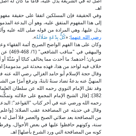
أصل له في الشريعة يدلُّ عليه، فأمَّا ما كان له أصلٌ م
اهـ.
وفي الحقيقة فإن المسلكين اتفقا على حقيقة مفهو
إلى هذا المفهوم المتفق عليه، وهو أن البدعة المذمو
يدل عليها، وهي المرادة من قوله صلى الله عليه و
رضي الله عنهما
: «
كُلُّ بِدْعَةٍ ضَلَالَةٌ
».
والبيهقي 
ضربان؛ أحدهما: ما أحدث مما يخالف كتابًا أو سُنَّةً أو أ
خلاف فيه لواحد من هذا، فهذه محدثة غير مذمومة] اهـ
المنهيُّ عنه بدعةٌ تضاد سنةً ثابتةً، وترفع أمرًا من الشر
وقد نقل الإمام النووي رحمه الله عن سلطان العلماء
382): [قال الشيخ الإمام المجمع على جلالته وتمكُّ
رحمه الله ورضي عنه في آخر كتاب "القواعد": البدعة 
وقال في حديثه عن المصافحة عقب الصلاة: [واعلم أن
من المصافحة بعد صلاتي الصبح والعصر فلا أصل له ف
سنة، وكونهم حافظوا عليها في بعض الأحوال، وفرطوا
كونه من المصافحة التي ورد الشرع بأصلها] اهـ.