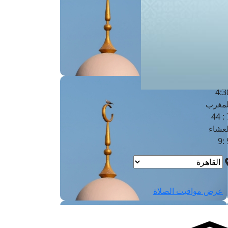
لفجر
4
لشروق
6
لظهر
1
لعصر
4:3
لمغرب
7 
لعشاء
9
عرض مواقيت الصلاة