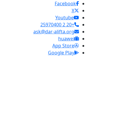
Facebook
X
Youtube
+20 2 25970400
ask@dar-alifta.org
huawei
App Store
Google Play