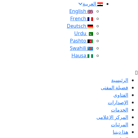
العربية
English
French
Deutsch
Urdu
Pashto
Swahili
Hausa
الرئيسية
فضيلة المفتى
الفتاوى
الإصدارات
الخدمات
المركز الإعلامى
المرئيات
هذا ديننا