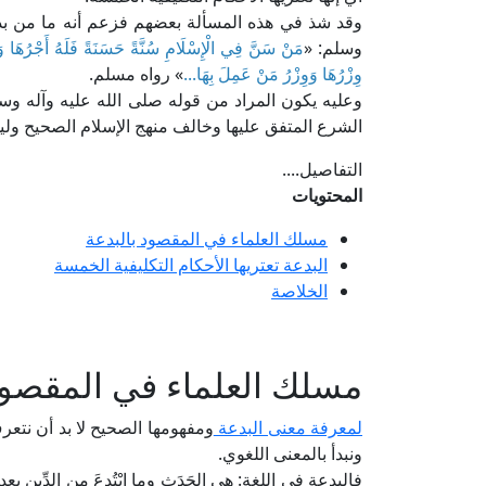
وقد شذ في هذه المسألة بعضهم فزعم أنه ما من بدعة
وسلم: «
مَنْ سَنَّ فِي الْإِسْلَامِ سُنَّةً حَسَنَةً فَلَهُ أَجْرُهَا وَ
وِزْرُهَا وَوِزْرُ مَنْ عَمِلَ بِهَا...
» رواه مسلم.
وعليه يكون المراد من قوله صلى الله عليه وآله وسل
الشرع المتفق عليها وخالف منهج الإسلام الصحيح ول
التفاصيل....
المحتويات
مسلك العلماء في المقصود بالبدعة
البدعة تعتريها الأحكام التكليفية الخمسة
الخلاصة
مسلك العلماء في المقصود
لمعرفة معنى البدعة
ومفهومها الصحيح لا بد أن نتع
ونبدأ بالمعنى اللغوي.
فالبدعة في اللغة: هي الحَدَث وما ابْتُدِعَ من الدِّين بعد 