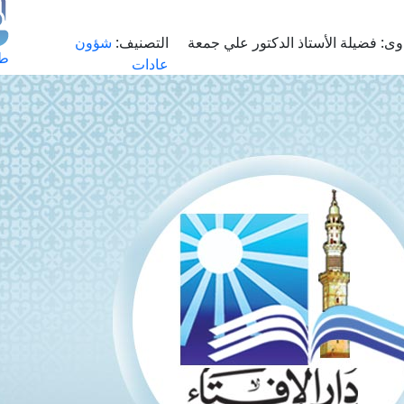
وى:
فضيلة الأستاذ الدكتور علي جمعة
التصنيف:
شؤون
طل
عادات
اس
حج
ال
م
الق