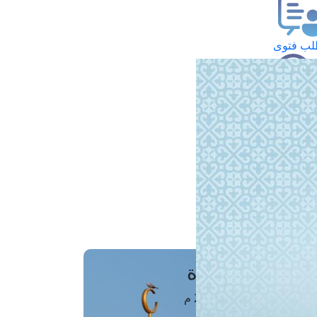
ب فتوى
تعلام عن فتوى
ز موعد
فتوى الهاتفية
َواقِيتُ الصَّـــلاة
اهرة · 07 أغسطس 2026 م