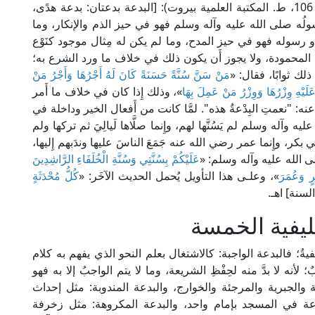
وقال ابن الأثير في "النهاية في غريب الحديث" (1/ 106، ط. المكتبة العلمية بيروت): [البدعة بدعتان: بدعة هدًى،
ُه صلى الله عليه وآله وسلم فهو في حيز الذم والإنكار، وما
و رسوله فهو في حيز المدح، وما لم يكن له مِثال موجود كنَوْع
ل المحمودة، ولا يجوز أَن يكون ذلك في خلاف ما ورد الشرع به؛
ك ثوابًا، فقال: «
مَنْ سَنَّ سُنَّةً حَسَنَةً كَانَ لَهُ أَجْرُهَا وَأَجْرُ مَنْ
لَيْهِ وِزْرُهَا وَوِزْرُ مَنْ عَمِلَ بِهَا
»، وذلك إِذا كان في خلاف ما أَمر
 "نعمتِ البِدْعةُ هذه". لمَّا كانت من أَفعال الخير وداخلة في
ليه وآله وسلم لم يَسُنَّها لهم، وإِنما صلَّاها لَيالِيَ ثم تركها ولم
بكر، وإِنما عمر رضي الله عنه جَمَعَ الناسَ عليها وندَبهم إِليها،
ى الله عليه وآله وسلم: «
عَلَيْكُمْ بِسُنَّتِي وَسُنَّةِ الْخُلَفَاءِ الرَّاشِدِينَ
رٍ وَعُمَرَ
»، وعلـى هذا التأويل يُحمل الحديث الآخَر: «
كُلُّ مُحْدَثَةٍ
لسنة] اهـ.
كليفية الخمسة
يفيةُ؛ فالبدعة الواجبة: كالاشتغال بعلم النحو الذي يفهم به كلام
نه لا بدَّ منه لحِفْظِ الشريعة، وما لا يتم الواجبُ إلا به فهو
 والجبرية والمرجئة والخوارج، والبدعة المندوبة: مثل إحداث
ماعة في المسجد بإمام واحد، والبدعة المكروهة: مثل زخرفة