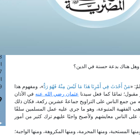
ا
 :41
ا
 :17
ا
 : 1
ا
8
ا
 وهل هناك بدعة حسنة في الدين؟
: 44
ا
ٌ: «
مَنْ أَحْدَثَ فِي أَمْرِنَا هَذَا مَا لَيْسَ مِنْهُ فَهُوَ رَدٌّ
»، ومفهوم هذا
 :9
 مقبول؛ تمامًا كما فعل سيدنا
عثمان رضي الله عنه
في الأذان
نه من جمع الناس على التراويح جماعةً عشرين ركعة، فكان ذلك
ذاهب الفقهية المتبوعة، وهو ما جرى عليه عمل المسلمين سلفًا
ت على الناس معايشهم ولأصبح واجبًا عليهم ترك كثير من أمور
منها المستحبة، ومنها المحرمة، ومنها المكروهة، ومنها الواجبة؛