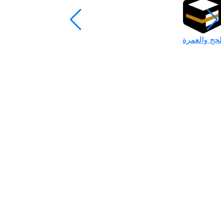
لحج والعمرة
رمضان