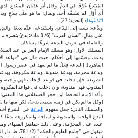
المُبْتَدِعُ عُرْفًا في الذمِّ. وقال أَبو عَدْنان: المبتَدِع الذ
أَي أَوَّل لم يَسْبِقْه أَحد. ويقال: ما هو منِّي ببِدْعٍ وبَديعٍ.
ابْتَدَعُوهَا
﴾ [الحديد: 27].
وبَدَّعه: نسَبه إِلى البِدْعةِ. واسْتَبْدَعَه: عدَّه بَديعًا. والبَدِ
على مِثالٍ. "لسان العرب" (6/ 8 مادة: بدع) بتصرف.
وللعلماء في تعريف البدعة شرعًا مسلكان:
المسلك الأول: وهو مسلك الإمام العز بن عبد السلام
القاهرة): [البدعة فِعْلُ مَا لم يعهد في عصر رسول 
وبدعة محرمة، وبدعة مندوبة، وبدعة مكروهة، وبدع
الشريعة: فإن دخلت في قواعد الإيجاب فهي واجبة، 
المندوب فهي مندوبة، وإن دخلت في قواعد المكروه ف
[وكل ما لم يكن في زمنه يسمى بدعةً، لكن منها ما يكو
والمسلك الثاني: جعل مفهوم
البدعة
في الشرع أخص 
البدع الواجبة والمندوبة والمباحة والمكروهة بدعًا ك
عنده على المحرَّمة، وعلى ذلك جماهيرُ الفقهاء، وم
فيقول في "جامع ال