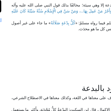
 إلا وهي سيئة؛ مخالفًا بذلك قول النبي صلى الله عليه وآله
أَجْرُ مَنْ عَمِلَ بِهَا...، وَمَنْ سَنَّ فِي الْإِسْلَامِ سُنَّةً سَيِّئَةً كَانَ عَلَيْهِ
ا
م فيما رواه مسلمٌ: «
كُلُّ بِدْعَةٍ ضَلَالَةٌ
» ما جاء على غير أصول
يس كل ما هو محدَث.
 بالبدعة
رف على معناها في اللغة، وكذلك معناها في الاصطلاح الشرعي،
الإِكمال. قال ابن السكيت: البِدْعةُ كلُّ مُحْدَثةٍ. وأَكثر ما يستعمل