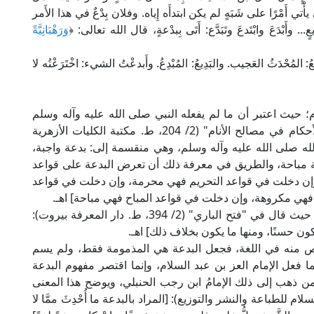
ي يأْتي أَمْرًا على شَبَهٍ لم يكن ابتدأَه إِياه. وفلان بِدْعٌ في هذا الأَمر
.. وأَبْدَعَ وابْتَدعَ وتَبَدَّع: أَتَى بِبدْعةٍ، قال الله تعالى: ﴿
وَرَهْبَانِيَّةً
يعُ: المُحْدَثُ العَجيب. والبَدِيعُ: المُبْدِعُ. وأَبدعْتُ الشيء: اخْتَرَعْتُه لا
؛ حيث اعتبر أن ما لم يفعله النبي صلى الله عليه وآله وسلم
بدعة، وقسَّمها إلى أحكام، حيث قال في "قواعد الأحكام في مصالح الأنام" (2/ 204، ط. مكتبة الكليات الأزهرية
الله صلى الله عليه وآله وسلم، وهي منقسمة إلى: بدعة واجبة،
ة مباحة، والطريق في معرفة ذلك أن تعرض البدعة على قواعد
وإن دخلت في قواعد التحريم فهي محرمة، وإن دخلت في قواعد
هي مكروهة، وإن دخلت في قواعد المباح فهي مباحة] اهـ.
وأكد الإمام الحافظ ابن حجر العسقلاني هذا المعنى؛ حيث قال في "فتح الباري" (2/ 394، ط. دار المعرفة بيروت):
ن حسنًا، ومنها ما يكون بخلاف ذلك] اهـ.
منه في اللغة، فجعل البدعة هي المذمومة فقط، ولم يسم
ما فعل الإمام العز بن عبد السلام، وإنما اقتصر مفهوم البدعة
من ذهب إلى ذلك الإمامُ ابن رجب الحنبلي، ويوضح هذا المعنى
علوم والحكم" (2/ 781، ط. دار السلام للطباعة والنشر والتوزيع): [المراد بالبدعة ما أُحْدِثَ ممَّا لا