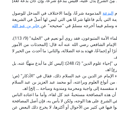
ِنَ الشَّرع يدلُّ عليه، فليس ببدعةٍ شرعًا، وإنْ كان بدعةً لغةً]
م
البدعة
المذمومة شرعًا، وإنما الاختلاف في المدخل للوصول
مة التي يأثم فاعلها شرعًا هي التي ليس لها أصلٌ في الشريعة
آله وسلم فيما أخرجه مسلمٌ في "صحيحه" عن
جابر بن عبد الله
وكان على هذا الفهم الواضح الصريح أئمة الفقهاء وعلماء الأمة المتبوعون، فقد روى أبو نعيم في "الحلية" (9/ 113)،
في "مناقب الشافعي" (1/ 468-469) عن الإمام الشافعي رضي الله عنه أنه قال: [المحدثات من الأمور
ثرًا أو إجماعًا، فهذه بدعة الضلالة، والثاني: ما أحدث من الخير لا
.
وقال حجة الإسلام أبو حامد الغزالي رضي الله عنه في "إحياء علوم الدين" (2/ 248): [ليس كل ما أبدع منهيًّا عنه، بل
ع] اهـ.
 الإمام عز الدين بن عبد السلام ذلك، فقال في "الأذكار" (ص:
نه من أنواع العلوم وبراعته، أبو محمد عبد العزيز بن عبد السلام
منقسمة إلى واجبة ومحرمة ومندوبة ومباحة ... إلخ] اهـ.
 هذه المصافحة مستحبةٌ عند كل لقاء، وأما ما اعتاده الناس
ي الشرع على هذا الوجه، ولكن لا بأس به، فإن أصل المصافحة
 فيها في كثير من الأحوال أو أكثرها، لا يخرج ذلك البعض عن