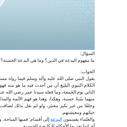
السؤال:
ما مفهوم البدعة في الدين؟ وما هي البدعة الحسنة؟
الجواب:
يقول النبي صلى الله عليه وآله وسلم فيما رواه مسلم
الكلام النبوي البليغ أن من أحدث فيه ما هو منه فهو
الثاني يوم الجمعة، وما فعله سيدنا عمر رضي الله ع
منهما سُنةً حسنة، وهكذا، وهذا هو فهم الأئمة والم
وخلفًا من غير نكير معتبَر، ولو لم نقل بذلك لضاق
حياتهم ومعيشتهم.
والعلماء يقسمون
البدعة
إلى أقسام: فمنها المباحة، و
أي إنها تعتريها الأحكام التكليفية الخمسة.