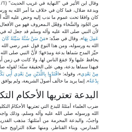
وبدعة ضلال، فما كان في خلاف ما أمر الله به ورسول
كان واقعًا تحت عموم ما ندب إليه وحض عليه اللَّه أ
من الجُود والسَّخاء وفِعْل الـمعروف فهو من الأفعا
لأَن النبي صلى الله عليه وآله وسلم قد جعل له في ذل
عَمِلَ بِهَا
». وقال في ضدِّه: «
مَنْ سَنَّ سُنَّةً سَيِّئَةً كَانَ عَ
الله به ورسوله، ومن هذا النوع قول عمر رضي الله عنه:
حيِّز المدح سَماها بدعة ومدَحَها؛ لأَنَّ النبي صلى الله ع
يحافظ عليها ولا جَمَعَ الناس لها، ولا كانت في زمن أَبي 
فبهذا سماها بدعة، وهي على الحقيقة سنَّة؛ لقوله صل
مِنْ بَعْدِي
»، وقوله: «
اقْتَدُوا بِاللَّذَيْنِ مِنْ بَعْدِي أَبِي بَكْ
بِدْعَةٌ
». إنما يريد ما خالَف أُصولَ الشريعة، ولم يوافق ا
البدعة تعتريها الأحكام الت
ضرب العلماء أمثلةً للبدع التي تعتريها الأحكامُ التكل
الله ورسوله صلى الله عليه وآله وسلم، وذلك واجبٌ؛ لأ
واجبٌ، والبدعة المحرمة من أمثلتها: مذهب القدرية
المدارس، وبناء القناطر، ومنها صلاة التراويح ج