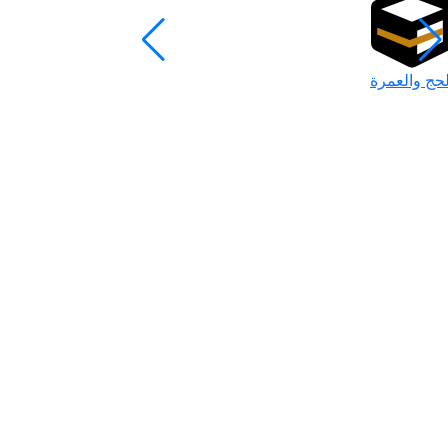
لحج والعمرة
رمضان