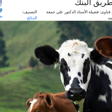
ريق البنك
فتاوى:
فضيلة الأستاذ الدكتور علي جمعة
التصنيف:
طل
د
الذبائح
اس
حج
ال
م
الق