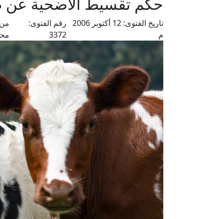
حكم تقسيط الأضحية عن ط
تاريخ الفتوى:
12 أكتوبر 2006
رقم الفتوى:
من 
م
3372
محم