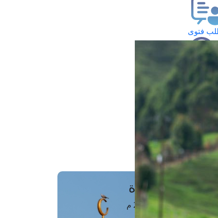
ب فتوى
تعلام عن فتوى
ز موعد
فتوى الهاتفية
َواقِيتُ الصَّـــلاة
اهرة · 08 أغسطس 2026 م