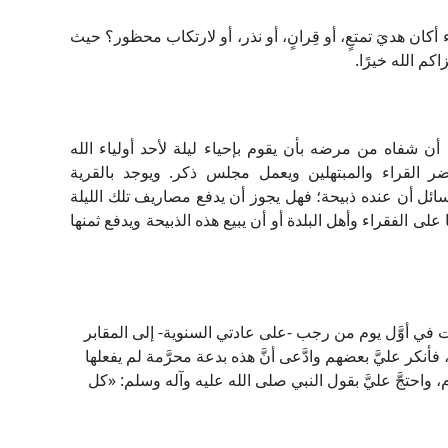
كان هديَ تمتعٍ، أو قِرانٍ، أو نذر، أو لارتكاب محظور؟ حيث
كم الله خيرًا.
 شفاه من مرضه بأن يقوم بإحياء ليلة لأحد أولياء الله
ر القراء والمبتهلين ويعمل مجلس ذكر. ويوجد بالقرية
لسائل أن عنده ذبيحة؛ فهل يجوز أن يدفع مصاريف تلك الليلة
لى الفقراء وأهل البلدة أو أن يبيع هذه الذبيحة ويدفع ثمنها
 في أوَّل يوم من رجب -على عادتي السنوية- إلى المقابر
نكر عليَّ بعضهم وادَّعى أنَّ هذه بدعة محرَّمة لم يفعلها
واحتجَّ عليَّ بقول النبي صلى الله عليه وآله وسلم: «كل