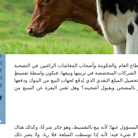
ا
 :42
ا
 :18
ا
 : 1
ا
7
ا
لقطاع العام والحكومة وأصحاب المعاشات الراغبين في التضحية
: 43
الشركات المتخصصة في تربيتها وبيعها، فنكون واسطةَ تقسيطٍ
ا
حصيل المبلغ النقدي الذي يُدفَع لجهات البيع من البنوك ودفعها
 :8
ا يضر بالمضحي وبقبول أضحيته؟ وهل تغني البقرة عن السبع من
 المسؤول عنها؛ لأنه بيع بالتقسيط، وهو جائز شرعًا، وكذلك هناك
ذا لا شيء فيه؛ لأنه إذا توسطت السلعة فلا ربا، ولا يضر ذلك