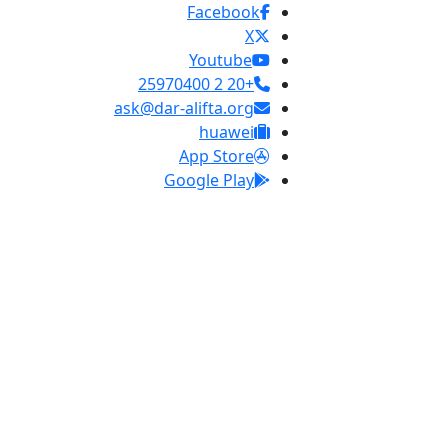
Facebook
X
Youtube
+20 2 25970400
ask@dar-alifta.org
huawei
App Store
Google Play