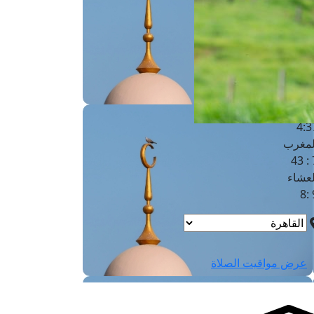
لفجر
4
لشروق
6
لظهر
1
لعصر
4:3
لمغرب
7 
لعشاء
9
عرض مواقيت الصلاة