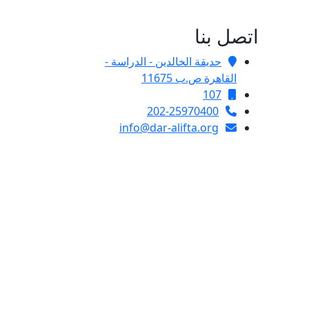
اتصل بنا
حديقة الخالدين - الدراسة -
القاهرة ص.ب 11675
107
202-25970400
info@dar-alifta.org