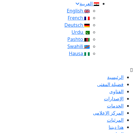
العربية
English
French
Deutsch
Urdu
Pashto
Swahili
Hausa
الرئيسية
فضيلة المفتى
الفتاوى
الإصدارات
الخدمات
المركز الإعلامى
المرئيات
هذا ديننا