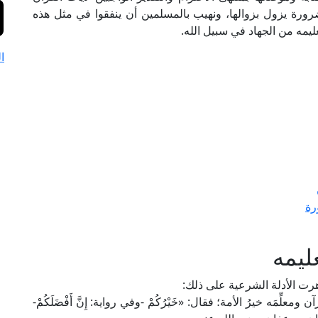
رورة يزول بزوالها، ونهيب بالمسلمين أن ينفقوا في مثل هذه
ليمه من الجهاد في سبيل الله.
ا
رة
ليمه
رت الأدلة الشرعية على ذلك:
ِّمَه خيرُ الأمة؛ فقال: «خَيْرُكُمْ -وفي رواية: إِنَّ أَفْضَلَكُمْ-