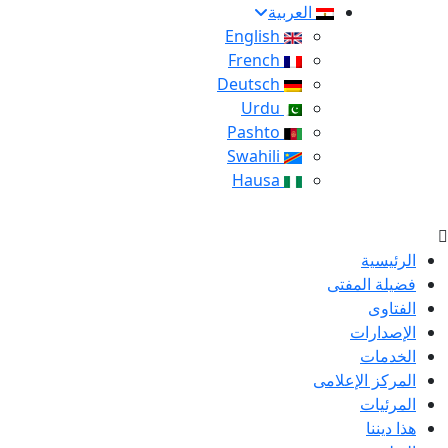
العربية
English
French
Deutsch
Urdu
Pashto
Swahili
Hausa
الرئيسية
فضيلة المفتى
الفتاوى
الإصدارات
الخدمات
المركز الإعلامى
المرئيات
هذا ديننا