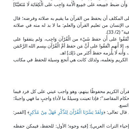
َن ضبط جَمِيعه على جَمِيع الْأمة وَاجِب على الْكِفَايَة لَا مُتَعَيَّنًا]
لى المكلف أن يحفظ من القرآن ما يقيم به صلاته وفرضه؛ قال
الإنسان من تعليم القرآن والعلم: ما لا بد له منه في صلاته
/ 33).
 حزم في "مراتب الإجماع" (ص: 156): [وَاتَّفَقُوا على أَن حفظ شَيْء من الْقُرْآن وَاجِب، وَلم يتفقوا على
، إلا أَنهم اتَّفقُوا على أَنَّ مَن حفظ أمَّ الْقُرْآن ببِسم الله الرَّحْمَن
، وَأَنه لَا يلْزمه حفظ أَكثر من ذَلِك] اهـ.
 الكريم وتعلمه، ولذلك كانت هي أنجع وسيلة للحفظ في مكاتب
قرآن الكريم محفوظًا بينهم، وهو واجب عيني على كل فرد فيما
ام المقاصد"؛ فإذا تعينت وسيلةٌ ما لأداءِ واجبٍ ما فهي واجبةٌ؛
اتسع.
قال تعالى: ﴿
وَلَقَدْ يَسَّرْنَا الْقُرْآَنَ لِلذِّكْرِ فَهَلْ مِنْ مُدَّكِرٍ
﴾ [القمر:
ازي في "تفسيره" (29/ 300، ط. دار إحياء التراث العربي): [فيه وجوه؛ الأول: للحفظ، فيمكن حفظه