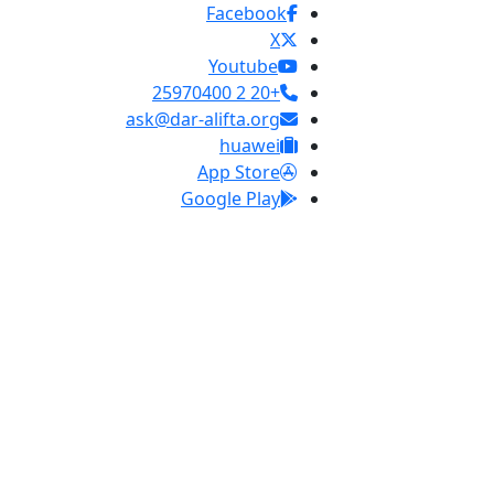
Facebook
X
Youtube
+20 2 25970400
ask@dar-alifta.org
huawei
App Store
Google Play