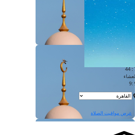
لفجر
4
لشروق
6
لظهر
1
لعصر
4:3
لمغرب
7 
لعشاء
9
عرض مواقيت الصلاة