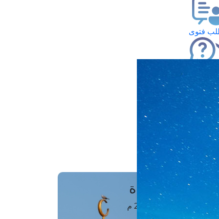
ب فتوى
تعلام عن فتوى
ز موعد
فتوى الهاتفية
َواقِيتُ الصَّـــلاة
اهرة · 07 أغسطس 2026 م