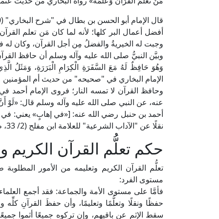
مَنْ تَعَلَّمَ القُرْآنَ وَعَلَّمَهُ» رواه البخاري من حدي
أفضل أعمال البر كلها؛ لأنه لما كان مَن تعلم القرآن أ
وجبت له الخيريةُ والفضلُ مِن أجل القرآن، وكان له فضلُ ال
وبيَّن النبيُّ صلى الله عليه وآله وسلم أن حافظ القرآن وقار
وَهُوَ حَافِظٌ لَهُ مَعَ السَّفَرَةِ الْكِرَامِ الْبَرَرَةِ، وَمَثَلُ الَّذِي
الإمام البخاري في "صحيحه" من حديث أم المؤمنين ع
وحافظ القرآن لا تمسه النار؛ فروى الإمام أحمد 
عنه، عن النبي صلى الله عليه وآله وسلم قال: «لَوْ أَنَّ الْقُرْآن
أحمد بن حنبل رضي الله عنه: [«في إهابٍ» يعني: في قلب
نقلًا عن "الآداب الشرعية" للعلامة ابن مفلح (2/ 33، ط. عالم الكتب).
حكم تعلُّم القرآن الكريم و
تعلُّم القرآن الكريم وتعليمه من الأمور المطلوبة ط
مستوى الفرد:
فأمَّا على مستوى الأمة والجماعة: فقد أجمع العلم
حفظًا ونقلًا وتعلُّمًا وتعليمًا، وأن حفظَ القرآنِ 