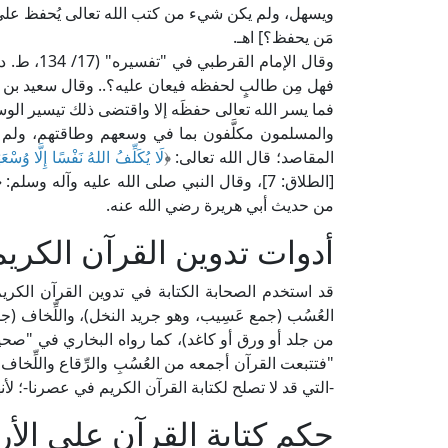
ويسهل، ولم يكن شيء من كتب الله تعالى يُحفظ على ظهر 
مَن يحفظ؟] اهـ.
وقال الإما
فهل مِن طالبٍ لحفظه فيعان عليه؟.. وقال سعيد بن جبير: لي
فما يسر الله تعالى حفظَه إلا واقتضى ذلك تيسير الوس
والمسلمون مكلَّفون بما في وسعهم وطاقتهم، ولم يحم
المقاصد؛ قال الله تعالى: ﴿
لَا يُكَلِّفُ اللهُ نَفْسًا إِلَّا وُسْعَه
[الطلاق: 7]، وقال النبي صلى الله عليه وآله وسلم: 
من حديث أبي هريرة رضي الله عنه.
أدوات تدوين القرآن الكريم
قد استخدم الصحابة الكتابة في تدوين القرآن الكريم
العُسُب (جمع عَسِيب، وهو جريد النخل)، واللِّخاف (جمع
من جلد أو ورق أو كاغد)، كما رواه البخاري في "صح
"فتتبعت القرآن أجمعه من العُسُبِ والرِّقاع واللِّخا
-التي قد لا تصلح لكتابة القرآن الكريم في عصرنا-؛ ل
حكم كتابة القرآن على الأ