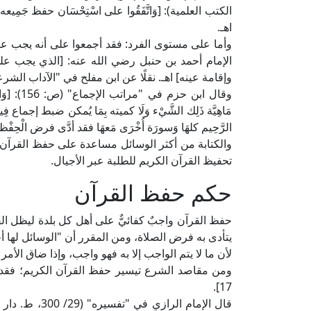
الكتب العلمية): [وَاتَّفَقُوا على اسْتِحْسَان حفظ جَمِيعه وَأ
اهـ.
وأما على مستوى الفرد: فقد أجمعوا على أنه يجب ع
الإمام أحمد بن حنبل رضي الله عنه: [الذي يجب على 
وإقامة عينه] اهـ. نقلًا عن ابن مفلح في "الآداب الشرعية" (2
وقال ابن
مَاهِيَّة ذَلِك الشَّيْء وَلَا كميته بِمَا يُمكن ضبط إجماع فِيهِ
الرَّحِيم كلهَا وَسورَة أُخْرَى مَعهَا فقد أدَّى فرض الْحِفْظ
والكتابة من أكثر الوسائل مساعدة على حفظ القرآن
تحفيظ القرآن الكريم للطلبة عبر الأجيال.
حكم حفظ القرآن
حفظ القرآن واجبٌ كفائيٌّ على أهل كل بلدة ليظل ال
يتأدى به فرض الصلاة، ومن المقرر أن "الوسائل لها أحك
لأن ما لا يتم الواجب إلا به فهو واجب، وإذا ضاق الأمر 
ومن مقاصد الشرع تيسير حفظ القرآن الكريم؛ فقد 
17].
قال الإمام الر