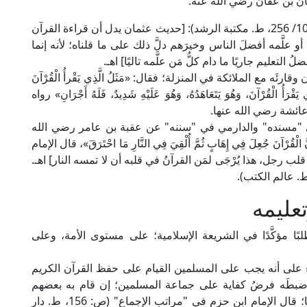
ث عثمان بن عفان رضي الله عنه.
قال الإمام أبو الحسن بن بطال في "شرح البخاري" (10/ 256، ط. مكتبة الرشد): [حديث عثمان يدل أن قراءة القرآن
و علَّمه أفضلَ الناس وخيرَهم دلَّ ذلك على ما قلناه؛ لأنه إنما
تعليم جاريًا ما دام كلُّ مَن علَّمه تاليًا] اهـ.
ئَه مع الملائكة في المنزلة؛ فقال: «مَثَلُ الَّذِي يَقْرأُ الْقُرْآنَ
 يَقْرَأُ الْقُرْآنَ، وَهُوَ يَتَعَاهَدُهُ، وَهُوَ عَلَيْهِ شَدِيدٌ، فَلَهُ أَجْرَانِ» رواه
ائشة رضي الله عنها.
في "مسنده" والدارمي في "سننه" عن عقبة بن عامر رضي الله
َ جُعِلَ فِي إِهَابٍ ثُمَّ أُلْقِيَ فِي النَّارِ مَا احْتَرَقَ»، قال الإمام
 رجل، هذا يُرْجَى لمَن القرآنُ في قلبه أن لا تمسه النار] اهـ.
تعليمه
لبًا مؤكَّدًا في الشريعة الإسلامية؛ على مستوى الأمة، وعلى
اء على أنه يجب على المسلمين القيام على حفظ القرآن الكريم
كلِّه وضبطَه فرضُ كفاية على جماعة المسلمين؛ إن قام به بعضهم
سقط الإثم عن باقيهم، وإن تركوه جميعًا أثموا جميعًا؛ قال الإمام ابن حزم في "مراتب الإجماع" (ص: 156، ط. دار