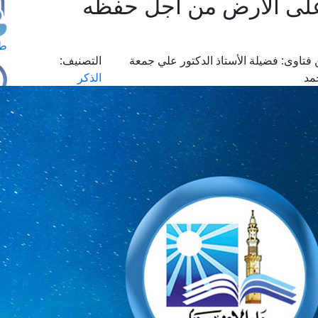
 على الأرض من أجل حفظه
طل
فتاوى:
فضيلة الأستاذ الدكتور علي جمعة
التصنيف:
مد
الذكر
اس
حج
ال
م
الق