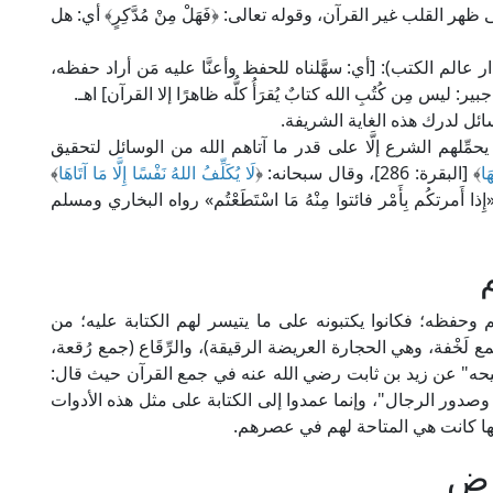
القلب غير القرآن، وقوله تعالى: ﴿فَهَلْ مِنْ مُدَّكِرٍ﴾ أي: هل
م القرطبي في "تفسيره" (17/ 134، ط. دار عالم الكتب): [أي: سهَّلناه للحفظ وأعنَّا عليه مَن أراد حفظه،
س مِن كُتُبِ الله كتابٌ يُقرَأُ كلُّه ظاهرًا إلا القرآن] اهـ.
ائل لدرك هذه الغاية الشريفة.
ِّلهم الشرع إلَّا على قدر ما آتاهم الله من الوسائل لتحقيق
َا
﴾ [البقرة: 286]، وقال سبحانه: ﴿
لَا يُكَلِّفُ اللهُ نَفْسًا إِلَّا مَا آتَاهَا
﴾
«إِذا أَمرتكُم بِأَمْر فائتوا مِنْهُ مَا اسْتَطَعْتُم» رواه البخاري ومسلم
 وحفظه؛ فكانوا يكتبونه على ما يتيسر لهم الكتابة عليه؛ من
 لَخْفة، وهي الحجارة العريضة الرقيقة)، والرِّقَاع (جمع رُقعة،
يحه" عن زيد بن ثابت رضي الله عنه في جمع القرآن حيث قال:
ف وصدور الرجال"، وإنما عمدوا إلى الكتابة على مثل هذه الأدوات
أنها كانت هي المتاحة لهم في عصرهم.
رض