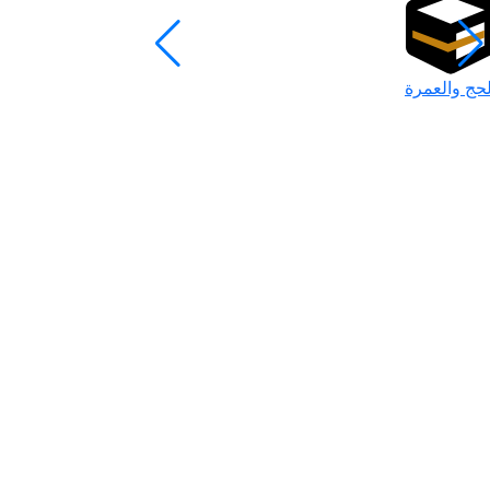
لحج والعمرة
رمضان